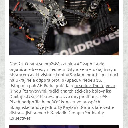
Dne 21. června se pražská skupina AF zapojila do
organizace
besedy s Fedіrem Ustynovem
– ukrajinským
obráncem a aktivistou skupiny Sociální hnutí – o situaci
na Ukrajině a odporu proti okupaci. V neděli 16.
listopadu pak AF-Praha pořádala
besedu s Dmitrijem a
Irinou Petrovovými
, rodiči anarchistického bojovníka
Dmitrije „Lešije“ Petrova ml. Dva dny předtím zas AF-
Plzeň podpořila
benefiční koncert ve prospěch
ukrajinské bojové jednotky Kayfariki Group
, kde vedle
distra zajistila merch Kayfariki Group a Solidarity
Collectives.