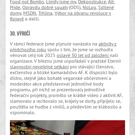
Food not Bombs
,
Limity jsme my
,
Dekonstrukce
,
Alt-
Pride
,
Opravdu dobré squaty
(ODS),
NoLog
,
Sdílené
domy
,
MSDN
,
Trhlina
,
Výbor na obranu revoluce v
Rojavě
a další.
30. výročí
V rámci federace jsme plynule navázalx na
aktivity z
předchozího roku
spolu s tím, že jsme se rozhodlx
věnovat celý rok 2025
oslavě 30 let od založení
naší
organizace. V březnu jsme uspořádali v pražské Eternii
slavnostní neveřejné setkání
pro stávající členstvo,
exčlenstvo a blízké kamarádstvo AF. K dispozici bylo
distro, stejně jako bohaté veganské občerstvení a
moderátor akce představoval jednotlivé body
programu, při nichž se prezentovaly jednotlivé
federační projekty, promítlo se krátké video z aktivit AF,
slamovalo a recitovalo se, krájely se dorty, připíjelo se,
pouštěla se hudba z vinilů, a především se klábosilo a
vzpomínalo.