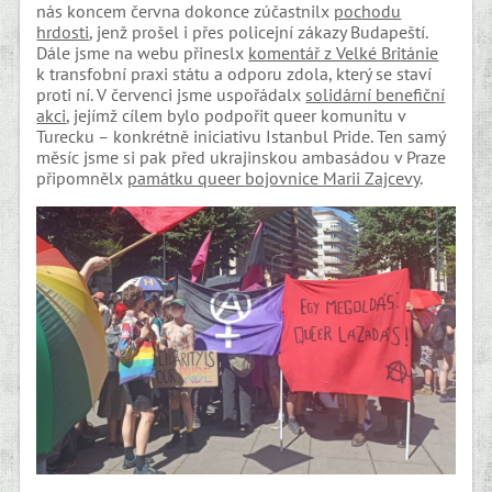
nás koncem června dokonce zúčastnilx
pochodu
hrdosti
, jenž prošel i přes policejní zákazy Budapeští.
Dále jsme na webu přineslx
komentář z Velké Británie
k transfobní praxi státu a odporu zdola, který se staví
proti ní. V červenci jsme uspořádalx
solidární benefiční
akci
, jejímž cílem bylo podpořit queer komunitu v
Turecku – konkrétně iniciativu Istanbul Pride. Ten samý
měsíc jsme si pak před ukrajinskou ambasádou v Praze
připomnělx
památku queer bojovnice Marii Zajcevy
.