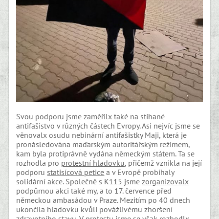
Svou podporu jsme zaměřilx také na stíhané
antifašistvo v různých částech Evropy. Asi nejvíc jsme se
věnovalx osudu nebinární antifašistky Maji, která je
pronásledována maďarským autoritářským režimem,
kam byla protiprávně vydána německým státem. Ta se
rozhodla pro
protestní hladovku
, přičemž vznikla na její
podporu
statisícová petice
a v Evropě probíhaly
solidární akce. Společně s K115 jsme
zorganizovalx
podpůrnou akci také my, a to 17. července před
německou ambasádou v Praze. Mezitím po 40 dnech
ukončila hladovku kvůli povážlivému zhoršení
zdravotního stavu. V protestu jsme se však rozhodlx