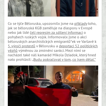
Co se týče Běloruska, upozornilx jsme na
příklady
toho,
jak se běloruská KGB zaměřuje na diasporu v Evropě
nebo jak lidé
čelí represím za sdílení informací
o
pohybech ruských vojsk. Informovalx jsme o akci
běloruských anarchistických emigrantů*ek ve Varšavě k
5. výročí protestů
v Bělorusku a
deportaci 52 politických
vězňů
výměnou za zmírnění sankcí. Mezi nimi se
nacházel také náš kamarád Mikola Dziadok, který hned
nato prohlásil:
„Budu pokračovat v tom, co jsem dělal.“