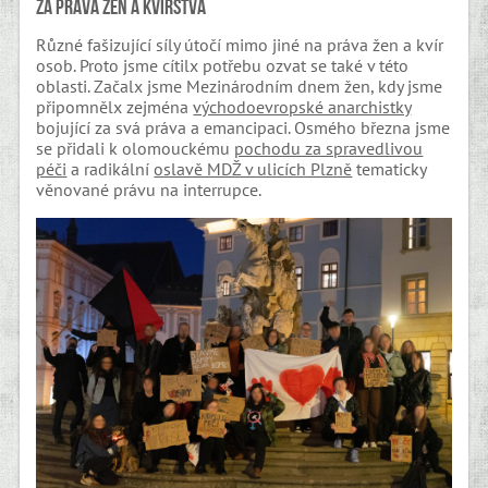
Za práva žen a kvírstva
Různé fašizující síly útočí mimo jiné na práva žen a kvír
osob. Proto jsme cítilx potřebu ozvat se také v této
oblasti. Začalx jsme Mezinárodním dnem žen, kdy jsme
připomnělx zejména
východoevropské anarchistky
bojující za svá práva a emancipaci. Osmého března jsme
se přidali k olomouckému
pochodu za spravedlivou
péči
a radikální
oslavě MDŽ v ulicích Plzně
tematicky
věnované právu na interrupce.