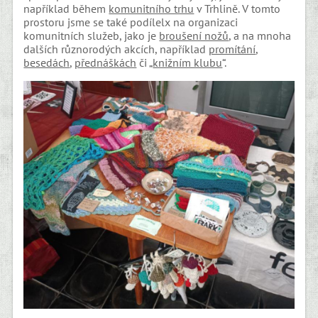
například během
komunitního trhu
v Trhlině. V tomto
prostoru jsme se také podílelx na organizaci
komunitních služeb, jako je
broušení nožů
, a na mnoha
dalších různorodých akcích, například
promítání
,
besedách
,
přednáškách
či „
knižním klubu
“.