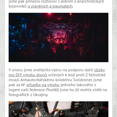
jsme pak přineslx rozhovor s jedním z anarchistických
bojovníků
o zraněních a traumatech
.
V únoru jsme zveřejnilx výzvu na podporu další
sbírky
pro DIY výrobu dronů
určených k boji proti Z-fašistické
invazi. Antiautoritářskému kolektivu Solidrones jsme
pak za AF
přispělx na výrobu
jednoho takového s
logem naší federace. Později jsme ho již mohlx vidět na
fotografiích z Ukrajiny.