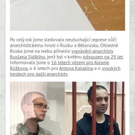
Po celý rok jsme sledovalx neutuchající represe vůči
anarchistickému hnutí v Rusku a Bělorusku. Ohledně
Ruska jsme na webu přineslx
vyprávění anarchisty
Ruslana Sidikiho
, jenž byl v květnu
odsouzen na 29 let
.
Informovalx jsme o
16 letech vězení pro Alexeje
Rožkova
, o 6 letech pro
Antona Kalakina
a o
vysokých
trestech pro další anarchisty
.