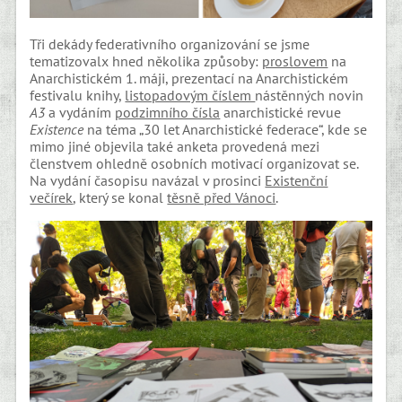
Tři dekády federativního organizování se jsme
tematizovalx hned několika způsoby:
proslovem
na
Anarchistickém 1. máji, prezentací na Anarchistickém
festivalu knihy,
listopadovým číslem
nástěnných novin
A3
a vydáním
podzimního čísla
anarchistické revue
Existence
na téma „30 let Anarchistické federace“, kde se
mimo jiné objevila také anketa provedená mezi
členstvem ohledně osobních motivací organizovat se.
Na vydání časopisu navázal v prosinci
Existenční
večírek
, který se konal
těsně před Vánoci
.