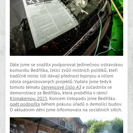
Dále jsme se snažilx podporovat jedinečnou ostravskou
komunitu Bedřiška, čelící zvůli místních politiků, kteří
tradičně místo lidí dávají přednost byznysu a ničení
zdola organizovaných projektů. Vydalx jsme tedy k
tomuto tématu
červencové číslo
A3
a zúčastnilx se
demonstrace za Bedřišku, která proběhla v rámci
Klimakempu 2025
. Koncem listopadu jsme Bedřišku
opět podpořilx
během pokusu úřadů o demolici budov.
O aktuálním dění jsme informovalx na sociálních sítích.