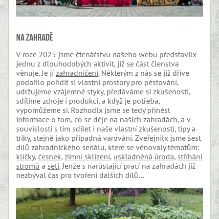
Na zahradě
V roce 2025 jsme čtenářstvu našeho webu představilx
jednu z dlouhodobých aktivit, jíž se část členstva
věnuje. Je jí
zahradničení
. Některým z nás se již dříve
podařilo pořídit si vlastní prostory pro pěstování,
udržujeme vzájemné styky, předáváme si zkušenosti,
sdílíme zdroje i produkci, a když je potřeba,
vypomůžeme si. Rozhodlx jsme se tedy přinést
informace o tom, co se děje na našich zahradách, a v
souvislosti s tím sdílet i naše vlastní zkušenosti, tipy a
triky, stejně jako případná varování. Zveřejnilx jsme šest
dílů zahradnického seriálu, které se věnovaly tématům:
klíčky
,
česnek
,
zimní sklízení
,
uskladněná úroda
,
stříhání
stromů
a
setí
. Jenže s narůstající prací na zahradách již
nezbýval čas pro tvoření dalších dílů…