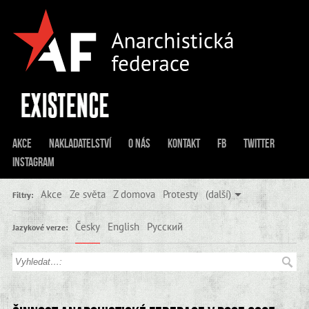
Akce
Nakladatelství
O nás
Kontakt
FB
Twitter
Instagram
Akce
Ze světa
Z domova
Protesty
(další)
Filtry:
Česky
English
Русский
Jazykové verze: