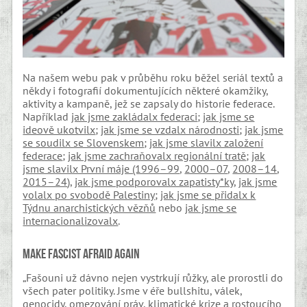
Na našem webu pak v průběhu roku běžel seriál textů a
někdy i fotografií dokumentujících některé okamžiky,
aktivity a kampaně, jež se zapsaly do historie federace.
Například
jak jsme zakládalx federaci
;
jak jsme se
ideově ukotvilx
;
jak jsme se vzdalx národnosti
;
jak jsme
se soudilx se Slovenskem
;
jak jsme slavilx založení
federace
;
jak jsme zachraňovalx regionální tratě
;
jak
jsme slavilx První máje (1996–99
,
2000–07
,
2008–14
,
2015–24
),
jak jsme podporovalx zapatisty*ky
,
jak jsme
volalx po svobodě Palestiny
;
jak jsme se přidalx k
Týdnu anarchistických vězňů
nebo
jak jsme se
internacionalizovalx
.
Make fascist afraid again
„Fašouni už dávno nejen vystrkují růžky, ale prorostli do
všech pater politiky. Jsme v éře bullshitu, válek,
genocidy, omezování práv, klimatické krize a rostoucího