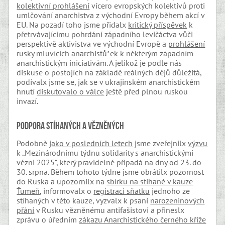
kolektivní prohlášení
vícero evropských kolektivů proti
umlčování anarchistva z východní Evropy během akcí v
EU. Na pozadí toho jsme přidalx
kritický příspěvek
k
přetrvávajícímu pohrdání západního levičáctva vůči
perspektivě aktivistva ve východní Evropě a
prohlášení
rusky mluvících anarchistů*ek
k některým západním
anarchistickým iniciativám. A jelikož je podle nás
diskuse o postojích na základě reálných dějů důležitá,
podívalx jsme se, jak se v ukrajinském anarchistickém
hnutí
diskutovalo o válce
ještě před plnou ruskou
invazí.
Podpora stíhaných a vězněných
Podobně
jako v posledních letech
jsme zveřejnilx
výzvu
k „Mezinárodnímu týdnu solidarity s anarchistickými
vězni 2025“, který pravidelně připadá na dny od 23. do
30. srpna. Během tohoto týdne jsme obrátilx pozornost
do Ruska a upozornilx na
sbírku na stíhané v kauze
Ťumeň
, informovalx o
registraci sňatku
jednoho ze
stíhaných v této kauze, vyzvalx k psaní
narozeninových
přání
v Rusku vězněnému antifašistovi a přineslx
zprávu o úředním
zákazu Anarchistického černého kříže