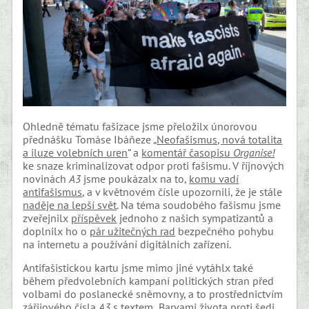
Ohledně tématu fašizace jsme přeložilx únorovou
přednášku Tomáse Ibáñeze „
Neofašismus, nová totalita
a iluze volebních uren
“ a
komentář časopisu
Organise!
ke snaze kriminalizovat odpor proti fašismu. V říjnových
novinách
A3
jsme poukázalx na to,
komu vadí
antifašismus
, a v květnovém čísle upozornili, že je stále
naděje na lepší svět
. Na téma soudobého fašismu jsme
zveřejnilx
příspěvek
jednoho z našich sympatizantů a
doplnilx ho o
pár užitečných rad
bezpečného pohybu
na internetu a používání digitálních zařízení.
Antifašistickou kartu jsme mimo jiné vytáhlx také
během předvolebních kampaní politických stran před
volbami do poslanecké sněmovny, a to prostřednictvím
zářijového čísla
A3
s textem „
Barvami života proti šedi