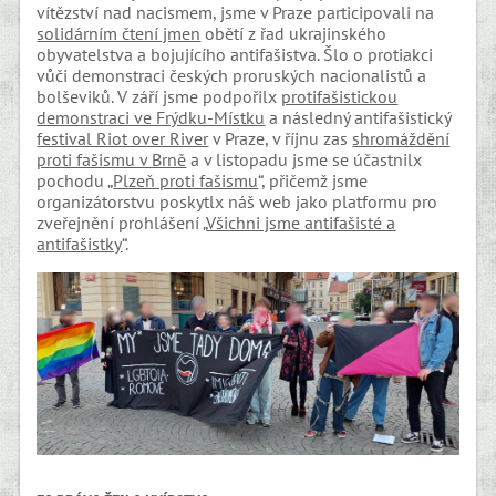
vítězství nad nacismem, jsme v Praze participovali na
solidárním čtení jmen
obětí z řad ukrajinského
obyvatelstva a bojujícího antifašistva. Šlo o protiakci
vůči demonstraci českých proruských nacionalistů a
bolševiků. V září jsme podpořilx
protifašistickou
demonstraci ve Frýdku-Místku
a následný antifašistický
festival Riot over River
v Praze, v říjnu zas
shromáždění
proti fašismu v Brně
a v listopadu jsme se účastnilx
pochodu „
Plzeň proti fašismu
“, přičemž jsme
organizátorstvu poskytlx náš web jako platformu pro
zveřejnění prohlášení „
Všichni jsme antifašisté a
antifašistky
“.