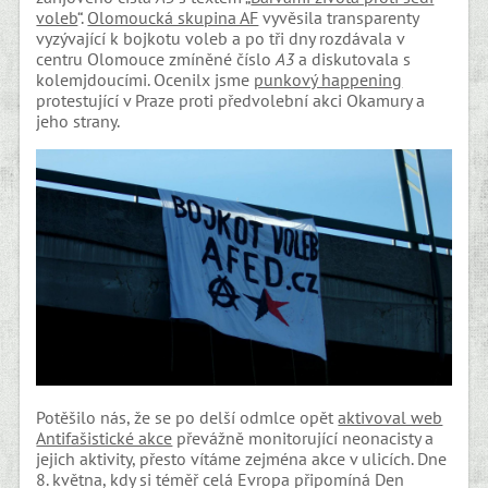
voleb
“.
Olomoucká skupina AF
vyvěsila transparenty
vyzývající k bojkotu voleb a po tři dny rozdávala v
centru Olomouce zmíněné číslo
A3
a diskutovala s
kolemjdoucími. Ocenilx jsme
punkový happening
protestující v Praze proti předvolební akci Okamury a
jeho strany.
Potěšilo nás, že se po delší odmlce opět
aktivoval web
Antifašistické akce
převážně monitorující neonacisty a
jejich aktivity, přesto vítáme zejména akce v ulicích. Dne
8. května, kdy si téměř celá Evropa připomíná Den