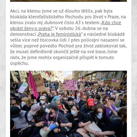
Akcí, na kterou jsme se už dlouho těšilx, pak byla
blokáda klerofašistického Pochodu pro život v Praze, na
kterou zvalo mj. dubnové číslo
A3
s textem „
Kdo chce
okrást ženy o práva?
“. V sobotu 26. dubna se na
demonstraci „
Praha je feministická
“ a následné blokádě
sešla více než tisícovka lidí. I přes policejní nasazení se
vůbec poprvé povedlo Pochod pro život zablokovat tak,
že musel definitivně skončit ještě na své trase. Jsme
rádx, že jsme mohlx organizačně přispět k tomuto
úspěchu.