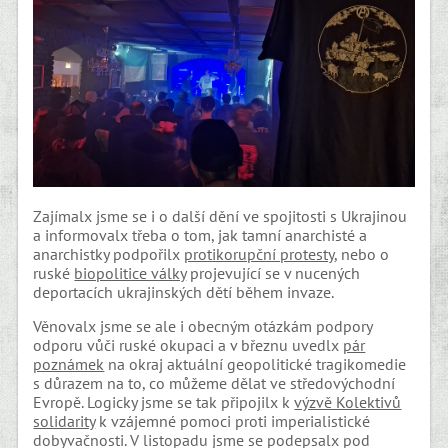
Zajímalx jsme se i o další dění ve spojitosti s Ukrajinou
a informovalx třeba o tom, jak tamní anarchisté a
anarchistky podpořilx
protikorupční protesty
, nebo o
ruské
biopolitice války
projevující se v nucených
deportacích ukrajinských dětí během invaze.
Věnovalx jsme se ale i obecným otázkám podpory
odporu vůči ruské okupaci a v březnu uvedlx
pár
poznámek
na okraj aktuální geopolitické tragikomedie
s důrazem na to, co můžeme dělat ve středovýchodní
Evropě. Logicky jsme se tak připojilx k
výzvě Kolektivů
solidarity
k vzájemné pomoci proti imperialistické
dobyvačnosti. V listopadu jsme se podepsalx pod