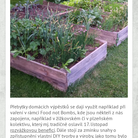
Přebytky domácích výpěstků se dají využít například při
vaření v rámci Food not Bombs, kde jsou někteří z nás
zapojenx, například v žižkovském či v plzeňském
kolektivu, který mj. tradičně oslavil 17. listopad
rozvážkovou beneficí
. Dále stojí za zmínku snahy o
zpřístupnění vlastní DIY tvorby a výroby, jako tomu bylo