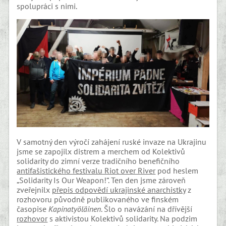
spolupráci s nimi.
V samotný den výročí zahájení ruské invaze na Ukrajinu
jsme se zapojilx distrem a merchem od Kolektivů
solidarity do zimní verze tradičního benefičního
antifašistického festivalu Riot over River
pod heslem
„Solidarity Is Our Weapon!“. Ten den jsme zároveň
zveřejnilx
přepis odpovědí ukrajinské anarchistky
z
rozhovoru původně publikovaného ve finském
časopise
Kapinatyöläinen
. Šlo o navázání na dřívější
rozhovor
s aktivistou Kolektivů solidarity. Na podzim