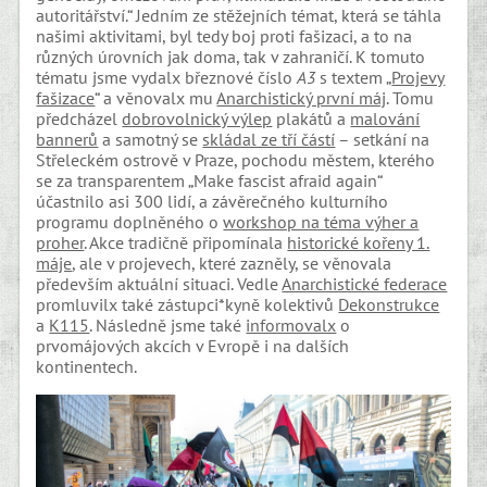
autoritářství.“ Jedním ze stěžejních témat, která se táhla
našimi aktivitami, byl tedy boj proti fašizaci, a to na
různých úrovních jak doma, tak v zahraničí. K tomuto
tématu jsme vydalx březnové číslo
A3
s textem „
Projevy
fašizace
“ a věnovalx mu
Anarchistický první máj
. Tomu
předcházel
dobrovolnický výlep
plakátů a
malování
bannerů
a samotný se
skládal ze tří částí
– setkání na
Střeleckém ostrově v Praze, pochodu městem, kterého
se za transparentem „Make fascist afraid again“
účastnilo asi 300 lidí, a závěrečného kulturního
programu doplněného o
workshop na téma výher a
proher
. Akce tradičně připomínala
historické kořeny 1.
máje
, ale v projevech, které zazněly, se věnovala
především aktuální situaci. Vedle
Anarchistické federace
promluvilx také zástupci*kyně kolektivů
Dekonstrukce
a
K115
. Následně jsme také
informovalx
o
prvomájových akcích v Evropě i na dalších
kontinentech.