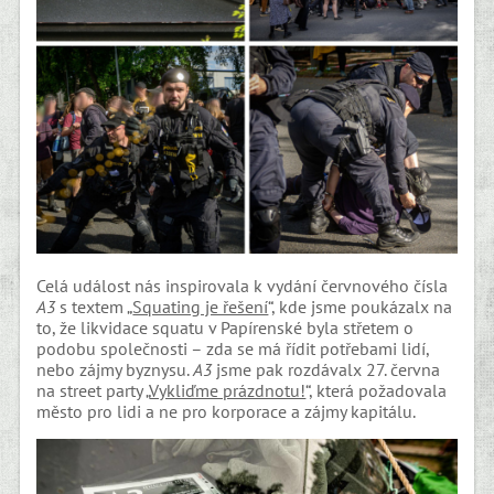
Celá událost nás inspirovala k vydání červnového čísla
A3
s textem „
Squating je řešení
“, kde jsme poukázalx na
to, že likvidace squatu v Papírenské byla střetem o
podobu společnosti – zda se má řídit potřebami lidí,
nebo zájmy byznysu.
A3
jsme pak rozdávalx 27. června
na street party „
Vykliďme prázdnotu!
“, která požadovala
město pro lidi a ne pro korporace a zájmy kapitálu.