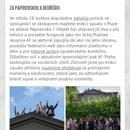
Za Papírenskou a Bedřišku
Ve středu 28. května dopoledne
zahájila
policie ve
spolupráci se zástupcem majitele evikci squatu v Praze
na adrese Papírenská 7. Objekt byl obývaný již dva a půl
měsíce a prozatím fungoval jako tzv. tichý. Pražská
skupina AF se aktivně zapojila do akcí na jeho obranu,
poskytla federační web jako informační platformu o
dění a pro t
iskové zprávy
squaterského kolektivu.
Důležitou roli v aktuálním zpravodajství pak AF-Praha
zastoupila na sociálních sítích. Zároveň jsme po evikci
squatu přineslx
souhrnné ohlédnutí
za policejními
manévry a násilnostmi, stejně jako za odhodláním
bránit squat a veřejnými projevy solidarity.