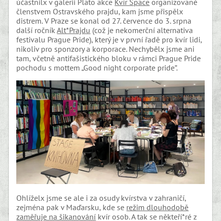
účastnilx v galerii Plato akce
Kvír Space
organizované
členstvem Ostravského prajdu, kam jsme přispělx
distrem. V Praze se konal od 27. července do 3. srpna
další ročník
Alt*Prajdu
(což je nekomerční alternativa
festivalu Prague Pride), který je v první řadě pro kvír lidi,
nikoliv pro sponzory a korporace. Nechybělx jsme ani
tam, včetně antifašistického bloku v rámci Prague Pride
pochodu s mottem „Good night corporate pride“.
Ohlíželx jsme se ale i za osudy kvírstva v zahraničí,
zejména pak v Maďarsku, kde se
režim dlouhodobě
zaměřuje na šikanování
kvír osob. A tak se někteří*ré z