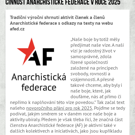
Činnost Anarchistické federace v roce 2025
Tradiční výroční shrnutí aktivit členek a členů
Anarchistické federace s odkazy na texty na webu
afed.cz
„Naše boje by totiž měly
předjímat naše vize. A naší
vizí je radostný život v
samosprávné, zdola
řízené společnosti
založené na principech
svobody, rovnosti a
vzájemnosti. A přesně
takové chceme, aby byly i
naše boje, které, jak
doufáme, nás ať přímo či
nepřímo k naplňování této vize povedou.“ Tak začal text
našeho
novoročního přání pro rok 2025
. Pojďme se tedy
podívat, jakým směrem se v daném roce naše boje a
aktivity ubíraly. Předem je však třeba říci, že značná část
členstva Anarchistické federace (AF) je aktivní také v
dalších kolektivech a iniciativách, jako jsou kupříkladu