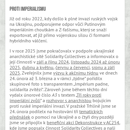
Proti imperialismu
Již od roku 2022, kdy došlo k plné invazi ruských vojsk
na Ukrajinu, podporujeme odpor vůči Putinovým
imperiálním choutkám a Z-fašismu, který se snaží
exportovat, ať již přímo vojenskou silou či formami
hybridního válčení.
I v roce 2025 jsme pokračovalx v podpoře ukrajinské
anarchistické sítě Solidarity Collectives a informovalx o
její činnosti v
září a říjnu 2024
,
listopadu 2024 až únoru
2025
,
dubnu a květnu
,
červnu a červenci
,
srpnu a září
2025
. Zveřejnilx jsme
výzvu k akčnímu týdnu
ve dnech
24. února až 3. března a v rámci „týdne“ pořídilx
skupinové foto s transparentem „Impérium padne,
solidarita zvítězí“. Zároveň jsme během těchto dní
vydalx únorové číslo
A3
s textem „
Tři roky proti
imperiální zvůli
“ a
rozhovor s anarchistou
bojujícím
proti ruské imperiální invazi. V pražské Trhlině jsme se
24. února podílelx na hostování tří
tematických
přednášek
o pomoci na Ukrajině a o čtyři dny později
jsme se připojilx k
benefiční akci Dekonstrukce v AC254
,
kde jsme popsalx činnost Solidarity Collectives a naši