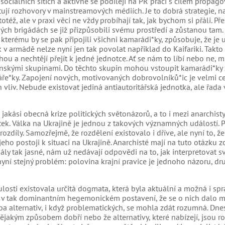
sociálních sítích a aktivně se podílejí na PR práci s cílem propago
ují rozhovory v mainstreamových médiích. Je to dobrá strategie, n
otéž, ale v praxi věci ne vždy probíhají tak, jak bychom si přáli. Př
ých brigádách se již přizpůsobili svému prostředí a zůstanou tam.
 kterému by se pak připojili všichni kamarádi*ky, způsobuje, že je 
 v armádě nelze nyní jen tak povolat například do Kaifariki. Takt
u a nechtějí přejít k jedné jednotce. Ať se nám to líbí nebo ne, 
enskými skupinami. Do těchto skupin mohou vstoupit kamarádi*ky 
táře*ky. Zapojení nových, motivovaných dobrovolníků*ic je velmi c
ich vliv. Nebude existovat jediná antiautoritářská jednotka, ale řada
 jakási obecná krize politických světonázorů, a to i mezi anarchist
tek. Válka na Ukrajině je jednou z takových významných událostí. P
í rozdíly. Samozřejmě, že rozdělení existovalo i dříve, ale nyní to, 
jeho postoji k situaci na Ukrajině. Anarchisté mají na tuto otázku z
dály tak jasné, nám už nedávají odpovědi na to, jak interpretovat s
 nyní stejný problém: polovina krajní pravice je jednoho názoru, dr
losti existovala určitá dogmata, která byla aktuální a možná i spr
ě v tak dominantním hegemonickém postavení, že se o nich dalo m
a alternativ, i když problematických, se mohla zdát rozumná. Dnes
u nějakým způsobem dobří nebo že alternativy, které nabízejí, jsou 