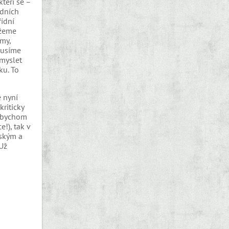
kteří se –
edních
řídní
ůžeme
 my,
Musíme
amyslet
ku. To
e nyní
riticky
e bychom
!), tak v
nským a
Už