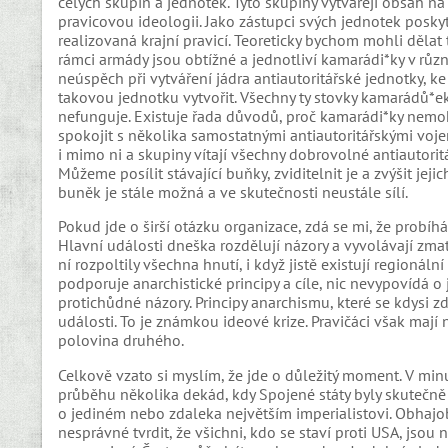
celých skupin a jednotek. Tyto skupiny vytvářejí obsah na 
pravicovou ideologii. Jako zástupci svých jednotek poskyt
realizovaná krajní pravicí. Teoreticky bychom mohli dělat t
rámci armády jsou obtížné a jednotliví kamarádi*ky v různ
neúspěch při vytváření jádra antiautoritářské jednotky, ke
takovou jednotku vytvořit. Všechny ty stovky kamarádů*ek
nefunguje. Existuje řada důvodů, proč kamarádi*ky nemoho
spokojit s několika samostatnými antiautoritářskými voj
i mimo ni a skupiny vítají všechny dobrovolné antiautori
Můžeme posílit stávající buňky, zviditelnit je a zvýšit jej
buněk je stále možná a ve skutečnosti neustále sílí.
Pokud jde o širší otázku organizace, zdá se mi, že probíhá
Hlavní události dneška rozdělují názory a vyvolávají zma
ní rozpoltily všechna hnutí, i když jistě existují regionáln
podporuje anarchistické principy a cíle, nic nevypovídá o 
protichůdné názory. Principy anarchismu, které se kdysi z
události. To je známkou ideové krize. Pravičáci však mají
polovina druhého.
Celkově vzato si myslím, že jde o důležitý moment. V minu
průběhu několika dekád, kdy Spojené státy byly skutečn
o jediném nebo zdaleka největším imperialistovi. Obhajob
nesprávné tvrdit, že všichni, kdo se staví proti USA, jso