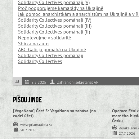
Solidarity Collectives pomáhají (V)
Proč podporujeme kamarády na Ukrajině
Jak pomoci anarchistkám a anarchistům na Ukrajině a v 
Solidarity Collectives pomáhají (IV)
Solidarity Collectives pomáhají (III)
Solidarity Collectives pomáhají (II)
Nepolevujme v solidaritě!
Sbírka na auto
ABC-Galicja pomáhá na Ukrajině
Solidarity Collectives pomáhají
Solidarity Collectives
5.2.2025
Zahraniční sekretariát AF
Píšou jinde
[VegaNana] Časť 5: VegaNana sa zabáva (na
Operace Fénix
cudzí účet)
marného hledá
Česku
www.priamaakcia.sk
denikalarm.
30.7.2026
27.7.2026