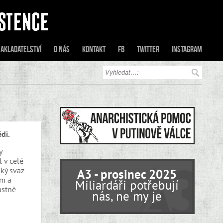
akladatelství
O nás
Kontakt
FB
Twitter
Instagram
di.
y
l v celé
ský svaz
A3 - prosinec 2025
ám a
Miliardáři potřebují
astně
nás, ne my je