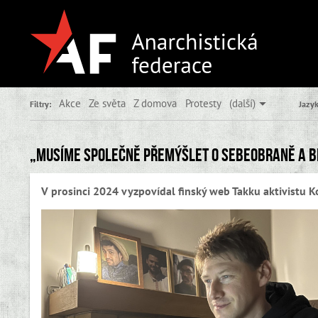
Akce
Ze světa
Z domova
Protesty
(další)
Filtry:
Jazyk
„Musíme společně přemýšlet o sebeobraně a b
V prosinci 2024 vyzpovídal finský web Takku aktivistu Ko