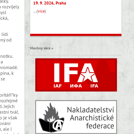
álky.
19. 9. 2026, Praha
 rozvíjely
…(
více
)
mysl
ická,
 lidí
ený od
Všechny akce »
dnotku.
 a
ohromadě.
pina, k
 se
ritáři*ky
amozřejmě
. Jejich
stní tvář,
o je však
ování
 ale i