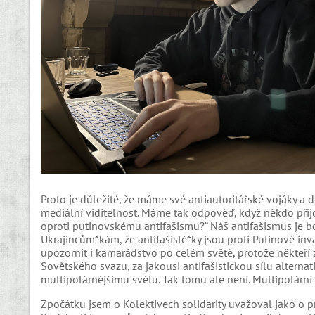
Proto je důležité, že máme své antiautoritářské vojáky a
mediální viditelnost. Máme tak odpověď, když někdo přijde a
oproti putinovskému antifašismu?“ Náš antifašismus je boj
Ukrajincům*kám, že antifašisté*ky jsou proti Putinově in
upozornit i kamarádstvo po celém světě, protože někteří
Sovětského svazu, za jakousi antifašistickou sílu altern
multipolárnějšímu světu. Tak tomu ale není. Multipolární s
Zpočátku jsem o Kolektivech solidarity uvažoval jako o p