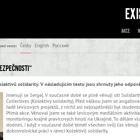
Akce
N
Česky
English
Русский
ové verze:
ezpečnosti“
lektivů solidarity. V následujícím textu jsou shrnuty jeho odpově
Jmenuji se Sergej. V současné době se plně věnuji síti Solidarit
Collectives (Kolektivy solidarity). Před válkou jsem se angažova
řadě levicových projektů, z nichž asi nejúspěšnější byl student
Přímá akce. Věnoval jsem se také levicovým mediálním aktivit
monitoringu krajně pravicových hnutí na Ukrajině. To dělám vl
dodnes, i když v současné době téměř všechen svůj čas věnuji
dobrovolnické práci v rámci Kolektivů solidarity.