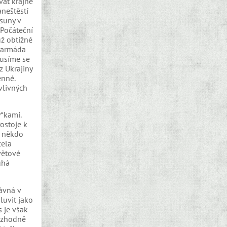
vat krajně
aneštěstí
esuny v
 Počáteční
už obtížné
o armáda
musíme se
z Ukrajiny
enné.
 vlivných
y*kami.
ostoje k
že někdo
cela
větové
uhá
ávná v
luvit jako
 je však
rozhodně