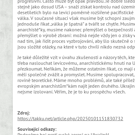
progresivní. Často může být opak pravdou. Je dobré sledovat
stejně jako dosud USA – snaží získat kontrolu nad územím
desetiletích bylo na levici poměrně rozšířené pacifistické 
válka. V současné situaci však musíme být schopni zaujm
jednoduše říkat „válka je špatná“ a tvářit se chytře. Musí
anarchisté*ky, musíme nakonec přemýšlet o bezpečnosti a
přemýšlet o výrobě zbraní: možná nejde vždy jen o zisky 
nad tím, jak řídit proces vyzbrojování, aby šlo skutečně o
jsou složité otázky, na které v tuto chvíli nikdo nezná od
Je také důležité vzít v úvahu zkušenosti a názory těch, kt
třeba naslouchat levicovému, anarchistickému hnutí na Uk
přezkoumat. Neříkám, že můžeme ostatním říkat, co mají dě
měli společně zvážit a promyslet. Musíme spolupracovat, a t
rovině teoretické. Máme mnoho problémů, ale také příležit
evropským anarchistům*kám najít jeden druhého. Ukrajins
nejsme izolovaní. Věřím, že je to ku prospěchu všech.
Zdroj:
https://takku.net/article.php/20250101151830732
Související odkazy:
Podpořme boj proti ruské agresi na Ukrajině!