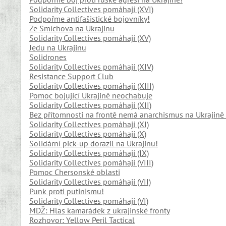
Solidarity Collectives pomáhají (XVI)
Podpořme antifašistické bojovníky!
Ze Smíchova na Ukrajinu
Solidarity Collectives pomáhají (XV)
Jedu na Ukrajinu
Solidrones
Solidarity Collectives pomáhají (XIV)
Resistance Support Club
Solidarity Collectives pomáhají (XIII)
Pomoc bojující Ukrajině neochabuje
Solidarity Collectives pomáhají (XII)
Bez přítomnosti na frontě nemá anarchismus na Ukrajin
Solidarity Collectives pomáhají (XI)
Solidarity Collectives pomáhají (X)
Solidární pick-up dorazil na Ukrajinu!
Solidarity Collectives pomáhají (IX)
Solidarity Collectives pomáhají (VIII)
Pomoc Chersonské oblasti
Solidarity Collectives pomáhají (VII)
Punk proti putinismu!
Solidarity Collectives pomáhají (VI)
MDŽ: Hlas kamarádek z ukrajinské fronty
Rozhovor: Yellow Peril Tactical