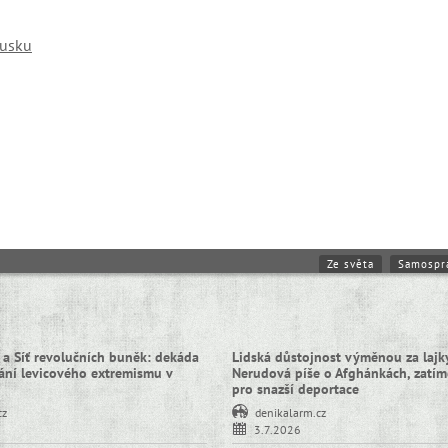
Rusku
Ze světa
Samospr
 a Síť revolučních buněk: dekáda
Lidská důstojnost výměnou za lajky
ní levicového extremismu v
Nerudová píše o Afghánkách, zatím
pro snazší deportace
cz
denikalarm.cz
3.7.2026