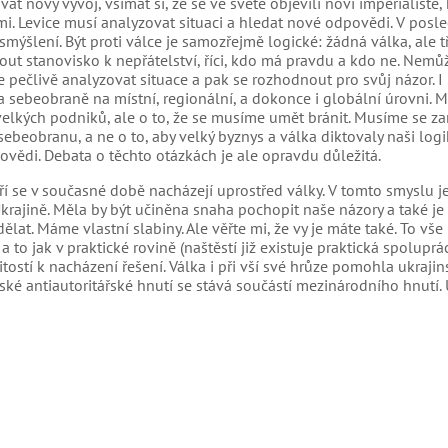
 nový vývoj, všímat si, že se ve světě objevili noví imperialisté, 
i. Levice musí analyzovat situaci a hledat nové odpovědi. V posl
smýšlení. Být proti válce je samozřejmě logické: žádná válka, ale t
out stanovisko k nepřátelství, říci, kdo má pravdu a kdo ne. Nem
me pečlivě analyzovat situace a pak se rozhodnout pro svůj názor. I
 sebeobraně na místní, regionální, a dokonce i globální úrovni. 
velkých podniků, ale o to, že se musíme umět bránit. Musíme se z
 sebeobranu, a ne o to, aby velký byznys a válka diktovaly naši logi
povědi. Debata o těchto otázkách je ale opravdu důležitá.
eří se v současné době nacházejí uprostřed války. V tomto smyslu j
rajině. Měla by být učiněna snaha pochopit naše názory a také je k
lat. Máme vlastní slabiny. Ale věřte mi, že vy je máte také. To vš
o jak v praktické rovině (naštěstí již existuje praktická spolupráce
ostí k nacházení řešení. Válka i při vší své hrůze pomohla ukraji
ké antiautoritářské hnutí se stává součástí mezinárodního hnutí. 