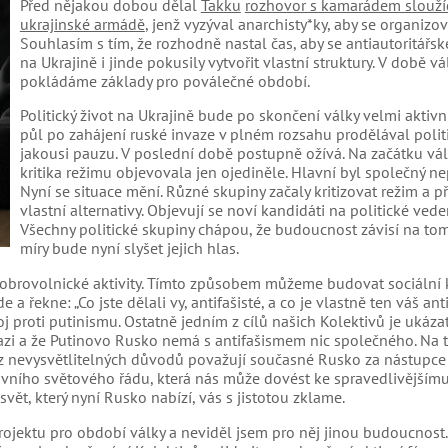
Před nějakou dobou dělal
Takku
rozhovor s kamarádem slouží
ukrajinské armádě
, jenž vyzýval anarchisty*ky, aby se organizova
Souhlasím s tím, že rozhodně nastal čas, aby se antiautoritářsk
na Ukrajině i jinde pokusily vytvořit vlastní struktury. V době vá
pokládáme základy pro poválečné období.
Politický život na Ukrajině bude po skončení války velmi aktivní
půl po zahájení ruské invaze v plném rozsahu prodělával politi
jakousi pauzu. V poslední době postupně ožívá. Na začátku vál
kritika režimu objevovala jen ojediněle. Hlavní byl společný nep
Nyní se situace mění. Různé skupiny začaly kritizovat režim a p
vlastní alternativy. Objevují se noví kandidáti na politické veden
Všechny politické skupiny chápou, že budoucnost závisí na tom
míry bude nyní slyšet jejich hlas.
 dobrovolnické aktivity. Tímto způsobem můžeme budovat sociální 
 řekne: „Co jste dělali vy, antifašisté, a co je vlastně ten váš an
 proti putinismu. Ostatně jedním z cílů našich Kolektivů je ukáza
vazi a že Putinovo Rusko nemá s antifašismem nic společného. Na t
 z nevysvětlitelných důvodů považují současné Rusko za nástupce
ativního světového řádu, která nás může dovést ke spravedlivějšímu
vět, který nyní Rusko nabízí, vás s jistotou zklame.
rojektu pro období války a neviděl jsem pro něj jinou budoucnost.