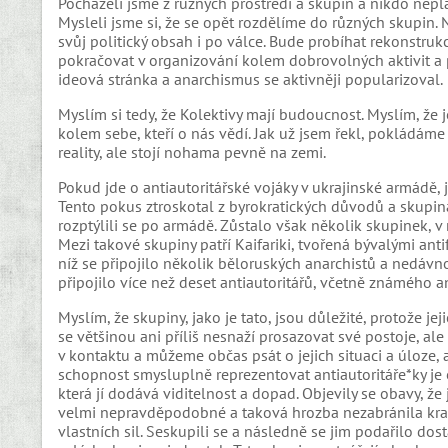
Pocházeli jsme z různých prostředí a skupin a nikdo neplá
Mysleli jsme si, že se opět rozdělíme do různých skupin. N
svůj politický obsah i po válce. Bude probíhat rekonstruk
pokračovat v organizování kolem dobrovolných aktivit a pra
ideová stránka a anarchismus se aktivněji popularizoval.
Myslím si tedy, že Kolektivy mají budoucnost. Myslím, že j
kolem sebe, kteří o nás vědí. Jak už jsem řekl, pokládáme
reality, ale stojí nohama pevně na zemi.
Pokud jde o antiautoritářské vojáky v ukrajinské armádě, 
Tento pokus ztroskotal z byrokratických důvodů a skupina
rozptýlili se po armádě. Zůstalo však několik skupinek, v
Mezi takové skupiny patří Kaifariki, tvořená bývalými ant
níž se připojilo několik běloruských anarchistů a nedávno
připojilo více než deset antiautoritářů, včetně známého 
Myslím, že skupiny, jako je tato, jsou důležité, protože jej
se většinou ani příliš nesnaží prosazovat své postoje, ale
v kontaktu a můžeme občas psát o jejich situaci a úloze, a
schopnost smysluplně reprezentovat antiautoritáře*ky je o
která jí dodává viditelnost a dopad. Objevily se obavy, ž
velmi nepravděpodobné a taková hrozba nezabránila kraj
vlastních sil. Seskupili se a následně se jim podařilo dost