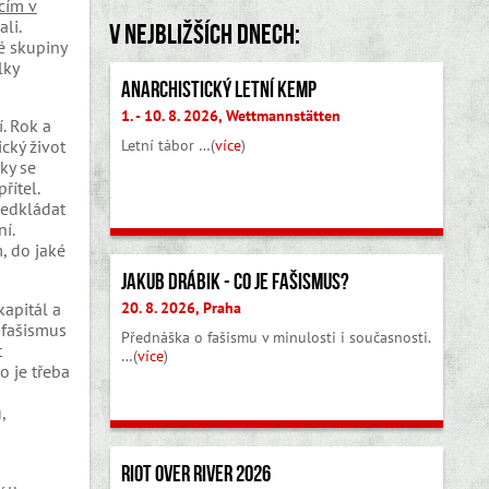
cím v
li.
V nejbližších dnech:
é skupiny
lky
Anarchistický letní kemp
1. - 10. 8. 2026, Wettmannstätten
. Rok a
Letní tábor …(
více
)
cký život
ky se
řítel.
ředkládat
í.
, do jaké
Jakub Drábik - Co je fašismus?
20. 8. 2026, Praha
kapitál a
tifašismus
Přednáška o fašismu v minulosti i současnosti.
t
…(
více
)
o je třeba
,
Riot Over River 2026