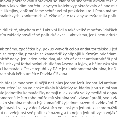
noval pokračování Kolektivů solidarity po skončení aktivní fáze v
yní však vidím potřebu, aby tyto kolektivy pokračovaly v činnosti a
ce Ukrajiny, v níž můžeme sehrát velmi praktickou roli. Proto má s
ktických, konkrétních záležitostí, ale tak, aby se zvýraznila polit
e důležité, abychom měli aktivní lidi a také velké množství dalších
 tím základy poválečné politické akce – aktivismu, jenž není odtrž
jak známo, zpočátku byl pokus vytvořit celou antiautoritářskou je
 se rozpadla, protože se kamarádi*ky připojili k různým brigádám
 nichž nebyl jen jeden nebo dva, ale pět až deset antiautoritářů p
ifašistickými fotbalovými chuligány Arsenalu Kyjev, a běloruská sku
 i kamarád z České republiky. Dále je tu minometná skupina, k níž
anarchistického umělce Davida Čičkana.
ich hlas je mnohem silnější než hlas jednotlivců. Jednotliví antiauto
 soustředí se na vojenské úkoly. Kolektivy solidarity jsou s nimi s
le jednotliví kamarádi*ky nemají nijak zvlášť velký mediální dopad
mezená. Místo toho může mít skupina svůj vlastní profil, svou vla
e jako skupina mohou být kamarádi*ky jedním rázem zlikvidováni. T
ní pravici ve vytváření vlastních vojenských jednotek a shromažď
at na veřejnost své politické názory, a to nejen jednotlivých vojáků,