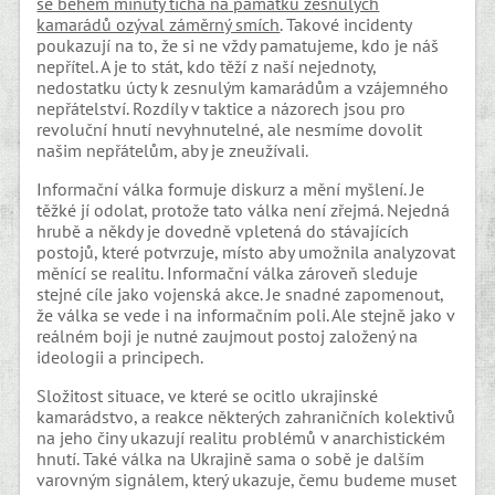
se během minuty ticha na památku zesnulých
kamarádů ozýval záměrný smích
. Takové incidenty
poukazují na to, že si ne vždy pamatujeme, kdo je náš
nepřítel. A je to stát, kdo těží z naší nejednoty,
nedostatku úcty k zesnulým kamarádům a vzájemného
nepřátelství. Rozdíly v taktice a názorech jsou pro
revoluční hnutí nevyhnutelné, ale nesmíme dovolit
našim nepřátelům, aby je zneužívali.
Informační válka formuje diskurz a mění myšlení. Je
těžké jí odolat, protože tato válka není zřejmá. Nejedná
hrubě a někdy je dovedně vpletená do stávajících
postojů, které potvrzuje, místo aby umožnila analyzovat
měnící se realitu. Informační válka zároveň sleduje
stejné cíle jako vojenská akce. Je snadné zapomenout,
že válka se vede i na informačním poli. Ale stejně jako v
reálném boji je nutné zaujmout postoj založený na
ideologii a principech.
Složitost situace, ve které se ocitlo ukrajinské
kamarádstvo, a reakce některých zahraničních kolektivů
na jeho činy ukazují realitu problémů v anarchistickém
hnutí. Také válka na Ukrajině sama o sobě je dalším
varovným signálem, který ukazuje, čemu budeme muset