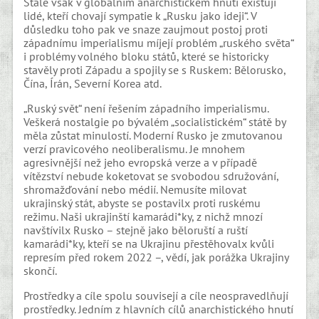
Stále však v globálním anarchistickém hnutí existují
lidé, kteří chovají sympatie k „Rusku jako ideji“. V
důsledku toho pak ve snaze zaujmout postoj proti
západnímu imperialismu míjejí problém „ruského světa“
i problémy volného bloku států, které se historicky
stavěly proti Západu a spojily se s Ruskem: Bělorusko,
Čína, Írán, Severní Korea atd.
„Ruský svět“ není řešením západního imperialismu.
Veškerá nostalgie po bývalém „socialistickém“ státě by
měla zůstat minulostí. Moderní Rusko je zmutovanou
verzí pravicového neoliberalismu. Je mnohem
agresivnější než jeho evropská verze a v případě
vítězství nebude koketovat se svobodou sdružování,
shromažďování nebo médií. Nemusíte milovat
ukrajinský stát, abyste se postavilx proti ruskému
režimu. Naši ukrajinští kamarádi*ky, z nichž mnozí
navštívilx Rusko – stejně jako běloruští a ruští
kamarádi*ky, kteří se na Ukrajinu přestěhovalx kvůli
represím před rokem 2022 –, vědí, jak porážka Ukrajiny
skončí.
Prostředky a cíle spolu souvisejí a cíle neospravedlňují
prostředky. Jedním z hlavních cílů anarchistického hnutí