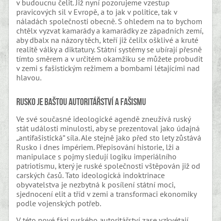
v budoucnu čelit. Již nyní pozorujeme vzestup
pravicových sil v Evropě, a to jak v politice, tak v
náladách společnosti obecně. S ohledem na to bychom
chtělx vyzvat kamarády a kamarádky ze západních zemí,
aby dbalx na názory těch, kteří již čelilx ošklivé a kruté
realitě války a diktatury. Státní systémy se ubírají přesně
tímto směrem a v určitém okamžiku se můžete probudit
v zemi s fašistickým režimem a bombami létajícími nad
hlavou.
Rusko je baštou autoritářství a fašismu
Ve své současné ideologické agendě zneužívá ruský
stát události minulosti, aby se prezentoval jako údajná
„antifašistická“ síla. Ale stejně jako před sto lety zůstává
Rusko i dnes impériem. Přepisování historie, lži a
manipulace s pojmy sledují logiku imperiálního
patriotismu, který je ruské společnosti vštěpován již od
carských časů. Tato ideologická indoktrinace
obyvatelstva je nezbytná k posílení státní moci,
sjednocení elit a tříd v zemi a transformaci ekonomiky
podle vojenských potřeb.
V této nové fázi ruského autoritářství zase vzkvétají