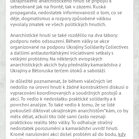
ukrajinského anarchistického hnutí se připojili k
sebeobraně jak na frontě, tak v zázemí. Ruská
propaganda, nedostatek informovanosti o tom, co se
děje, dogmatismus a rozpory způsobené válkou
vyvolaly zmatek ve všech politických hnutích.
Anarchistické hnutí se také rozdělilo na dva tábory:
podporu nebo odsouzení. Během války se akce
organizované na podporu Ukrajiny Solidarity Collectives
a dalšími antiautoritářskými iniciativami setkaly s
velkými problémy. Na některých evropských
anarchistických akcích byly přednášky kamarádstva z
Ukrajiny a Běloruska terčem útoků a sabotáží.
Je důležité poznamenat, že během válečných let
nedošlo na úrovni hnutí k žádné konstruktivní diskusi o
vypracování koordinovaných a soudržných postojů a
akcí. To vedlo k nedostatku praktické solidarity a k
povrchní analýze. To také vedlo k tomu, že se lidé
pokoušeli diktovat ukrajinským anarchistům*kám, co by
mělx dělat, ačkoli tito lidé sami často neznají
praktickou realitu této války. To odhaluje strašný
nedostatek porozumění a kamarádství uvnitř hnutí.
Kromě narušování akcí došel problém až do bodu,
kdy