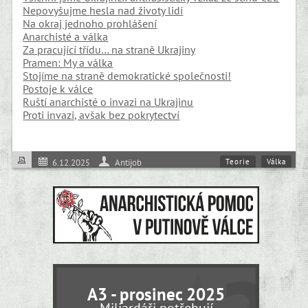
Nepovyšujme hesla nad životy lidí
Na okraj jednoho prohlášení
Anarchisté a válka
Za pracující třídu… na straně Ukrajiny
Pramen: My a válka
Stojíme na straně demokratické společnosti!
Postoje k válce
Ruští anarchisté o invazi na Ukrajinu
Proti invazi, avšak bez pokrytectví
Teorie
Válka
6.12.2025
Antijob
A3 - prosinec 2025
Miliardáři potřebují