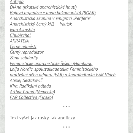
Antijob
DIAna (Irkutské anarchistické hnutí)
Bojová organizace anarchokomunistů (BOAK)
Anarchistická skupina v emigraci „
Periferie
“
Anarchistický černý kříž – Irkutsk
Ivan Astashin
Ch
ubis
ch
al
AKRATEIA
Černé náměstí
Černý reproduktor
Zóna s
olidarity
Feminist
ické
a
narchist
ické
ř
ešení
(Hambur
k
)
Lolja Nordic, spoluzakladatelka
Feministického
protiválečného odporu
(FAR)
a koordinátorka FAR Vídeň
Alexej Šestakovič
Kira, Radikální nálada
Arthur Grand
(
Německ
o)
FAR Collectiva (Finsko)
* * *
Text vyšel jak
rusky
, tak
anglicky
.
* * *