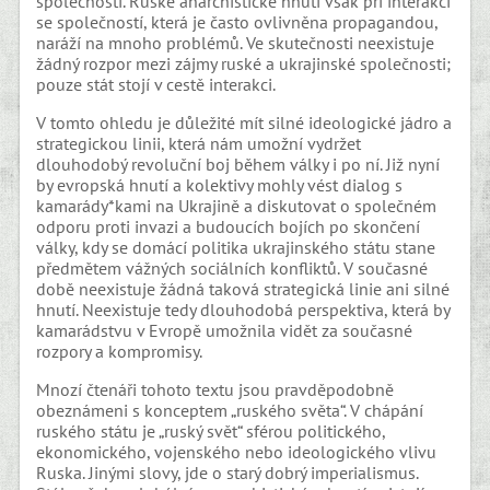
společnosti. Ruské anarchistické hnutí však při interakci
se společností, která je často ovlivněna propagandou,
naráží na mnoho problémů. Ve skutečnosti neexistuje
žádný rozpor mezi zájmy ruské a ukrajinské společnosti;
pouze stát stojí v cestě interakci.
V tomto ohledu je důležité mít silné ideologické jádro a
strategickou linii, která nám umožní vydržet
dlouhodobý revoluční boj během války i po ní. Již nyní
by evropská hnutí a kolektivy mohly vést dialog s
kamarády*kami na Ukrajině a diskutovat o společném
odporu proti invazi a budoucích bojích po skončení
války, kdy se domácí politika ukrajinského státu stane
předmětem vážných sociálních konfliktů. V současné
době neexistuje žádná taková strategická linie ani silné
hnutí. Neexistuje tedy dlouhodobá perspektiva, která by
kamarádstvu v Evropě umožnila vidět za současné
rozpory a kompromisy.
Mnozí čtenáři tohoto textu jsou pravděpodobně
obeznámeni s konceptem „ruského světa“. V chápání
ruského státu je „ruský svět“ sférou politického,
ekonomického, vojenského nebo ideologického vlivu
Ruska. Jinými slovy, jde o starý dobrý imperialismus.