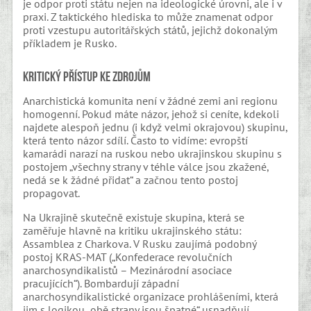
je odpor proti státu nejen na ideologické úrovni, ale i v
praxi. Z taktického hlediska to může znamenat odpor
proti vzestupu autoritářských států, jejichž dokonalým
příkladem je Rusko.
Kritický přístup ke zdrojům
Anarchistická komunita není v žádné zemi ani regionu
homogenní. Pokud máte názor, jehož si ceníte, kdekoli
najdete alespoň jednu (i když velmi okrajovou) skupinu,
která tento názor sdílí. Často to vidíme: evropští
kamarádi narazí na ruskou nebo ukrajinskou skupinu s
postojem „všechny strany v téhle válce jsou zkažené,
nedá se k žádné přidat“ a začnou tento postoj
propagovat.
Na Ukrajině skutečně existuje skupina, která se
zaměřuje hlavně na kritiku ukrajinského státu:
Assamblea z Charkova. V Rusku zaujímá podobný
postoj KRAS-MAT („Konfederace revolučních
anarchosyndikalistů – Mezinárodní asociace
pracujících“). Bombardují západní
anarchosyndikalistické organizace prohlášeními, která
jim s logikou „obě strany jsou špatné“ usnadňují