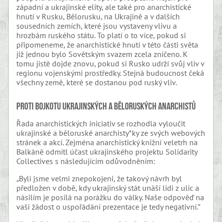
západní a ukrajinské elity, ale také pro anarchistické
hnutí v Rusku, Bělorusku, na Ukrajině a v dalších
sousedních zemích, které jsou vystaveny vlivu a
hrozbám ruského státu. To platí o to více, pokud si
připomeneme, že anarchistické hnutí v této části světa
již jednou bylo Sovětským svazem zcela zničeno. K
tomu jistě dojde znovu, pokud si Rusko udrží svůj vliv v
regionu vojenskými prostředky. Stejná budoucnost čeká
všechny země, které se dostanou pod ruský vliv.
Proti bojkotu ukrajinských a běloruských anarchistů
Řada anarchistických iniciativ se rozhodla vyloučit
ukrajinské a běloruské anarchisty*ky ze svých webových
stránek a akcí. Zejména anarchistický knižní veletrh na
Balkáně odmítl účast ukrajinského projektu Solidarity
Collectives s následujícím odůvodněním:
„Byli jsme velmi znepokojeni, že takový návrh byl
předložen v době, kdy ukrajinský stát unáší lidi z ulic a
násilím je posílá na porážku do války. Naše odpověď na
vaši žádost o uspořádání prezentace je tedy negativní.“