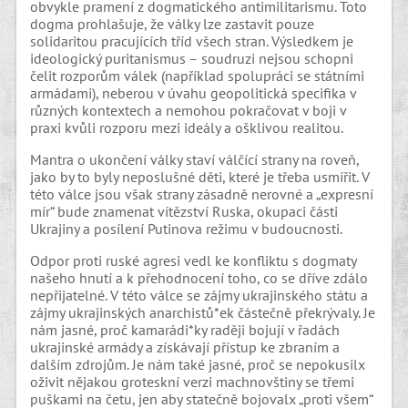
obvykle pramení z dogmatického antimilitarismu. Toto
dogma prohlašuje, že války lze zastavit pouze
solidaritou pracujících tříd všech stran. Výsledkem je
ideologický puritanismus – soudruzi nejsou schopni
čelit rozporům válek (například spolupráci se státními
armádami), neberou v úvahu geopolitická specifika v
různých kontextech a nemohou pokračovat v boji v
praxi kvůli rozporu mezi ideály a ošklivou realitou.
Mantra o ukončení války staví válčící strany na roveň,
jako by to byly neposlušné děti, které je třeba usmířit. V
této válce jsou však strany zásadně nerovné a „expresní
mír“ bude znamenat vítězství Ruska, okupaci části
Ukrajiny a posílení Putinova režimu v budoucnosti.
Odpor proti ruské agresi vedl ke konfliktu s dogmaty
našeho hnutí a k přehodnocení toho, co se dříve zdálo
nepřijatelné. V této válce se zájmy ukrajinského státu a
zájmy ukrajinských anarchistů*ek částečně překrývaly. Je
nám jasné, proč kamarádi*ky raději bojují v řadách
ukrajinské armády a získávají přístup ke zbraním a
dalším zdrojům. Je nám také jasné, proč se nepokusilx
oživit nějakou groteskní verzi machnovštiny se třemi
puškami na četu, jen aby statečně bojovalx „proti všem“