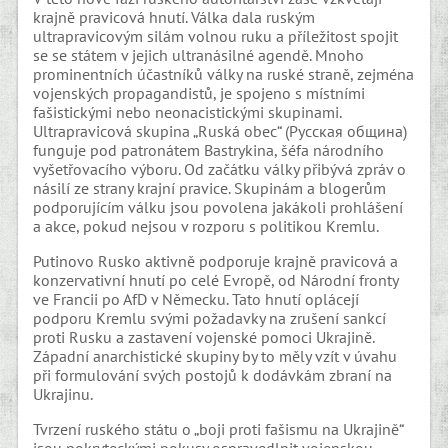
krajně pravicová hnutí. Válka dala ruským
ultrapravicovým silám volnou ruku a příležitost spojit
se se státem v jejich ultranásilné agendě. Mnoho
prominentních účastníků války na ruské straně, zejména
vojenských propagandistů, je spojeno s místními
fašistickými nebo neonacistickými skupinami.
Ultrapravicová skupina „Ruská obec“ (Русская община)
funguje pod patronátem Bastrykina, šéfa národního
vyšetřovacího výboru. Od začátku války přibývá zpráv o
násilí ze strany krajní pravice. Skupinám a blogerům
podporujícím válku jsou povolena jakákoli prohlášení
a akce, pokud nejsou v rozporu s politikou Kremlu.
Putinovo Rusko aktivně podporuje krajně pravicová a
konzervativní hnutí po celé Evropě, od Národní fronty
ve Francii po AfD v Německu. Tato hnutí oplácejí
podporu Kremlu svými požadavky na zrušení sankcí
proti Rusku a zastavení vojenské pomoci Ukrajině.
Západní anarchistické skupiny by to měly vzít v úvahu
při formulování svých postojů k dodávkám zbraní na
Ukrajinu.
Tvrzení ruského státu o „boji proti fašismu na Ukrajině“