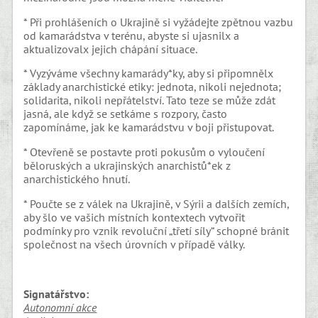
* Při prohlášeních o Ukrajině si vyžádejte zpětnou vazbu
od kamarádstva v terénu, abyste si ujasnilx a
aktualizovalx jejich chápání situace.
* Vyzýváme všechny kamarády*ky, aby si připomnělx
základy anarchistické etiky: jednota, nikoli nejednota;
solidarita, nikoli nepřátelství. Tato teze se může zdát
jasná, ale když se setkáme s rozpory, často
zapomínáme, jak ke kamarádstvu v boji přistupovat.
* Otevřeně se postavte proti pokusům o vyloučení
běloruských a ukrajinských anarchistů*ek z
anarchistického hnutí.
* Poučte se z válek na Ukrajině, v Sýrii a dalších zemích,
aby šlo ve vašich místních kontextech vytvořit
podmínky pro vznik revoluční „třetí síly“ schopné bránit
společnost na všech úrovních v případě války.
Signatář
stvo
:
Autonomní akce