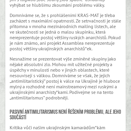
vyhýbat se hlubšímu zkoumání problému války.
Domníváme se, že s prohlášeními KRAS-MAT je třeba
zacházet s maximální opatrností. Ze setrvačnosti je stále
přítomna v mnoha mezinárodních mailing listech, ale
ve skutečnosti se jedná o malou skupinku, která
nereprezentuje postoj většiny ruských anarchistů. Pokud
je nám známo, ani projekt Assamblea nereprezentuje
postoj většiny ukrajinských anarchistů*ek.
Nesnažíme se prezentovat výše zmíněné skupiny jako
nějaké absolutní zlo. Mohou mít užitečné projekty a
úspěchy v minulosti nebo v jiných oblastech, které
nesouvisejí s válkou. Domníváme se však, že jejich
„antimilitaristický“ postoj k válce na Ukrajině je hluboce
mylný a rozhodně není mainstreamový mezi ruskými a
ukrajinskými anarchisty*kami. Podívejme se na tento
„antimilitarismus“ podrobněji.
Pasivní antimilitarismus není řešením problému, ale jeho
součástí
Kritika vůči našim ukrajinským kamarádům*kám