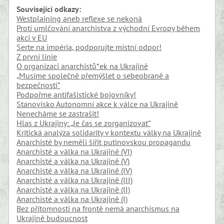
Související odkazy:
Westplaining aneb reflexe se nekoná
Proti umlčování anarchistva z východní Evropy během
akcí v EU
Serte na impéria, podporujte místní odpor!
Z první linie
O organizaci anarchistů*ek na Ukrajině
„Musíme společně přemýšlet o sebeobraně a
bezpečnosti“
Podpořme antifašistické bojovníky!
Stanovisko Autonomní akce k válce na Ukrajině
Nenecháme se zastrašit!
Hlas z Ukrajiny: „Je čas se zorganizovat“
Kritická analýza solidarity v kontextu války na Ukrajině
Anarchisté by neměli šířit putinovskou propagandu
Anarchisté a válka na Ukrajině (VI)
Anarchisté a válka na Ukrajině (V)
Anarchisté a válka na Ukrajině (IV)
Anarchisté a válka na Ukrajině (III)
Anarchisté a válka na Ukrajině (II)
Anarchisté a válka na Ukrajině (I)
Bez přítomnosti na frontě nemá anarchismus na
Ukrajině budoucnost