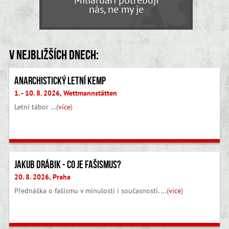
nás, ne my je
V nejbližších dnech:
Anarchistický letní kemp
1. - 10. 8. 2026, Wettmannstätten
Letní tábor …(
více
)
Jakub Drábik - Co je fašismus?
20. 8. 2026, Praha
Přednáška o fašismu v minulosti i současnosti. …(
více
)