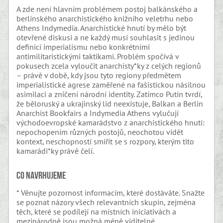
A zde není hlavním problémem postoj balkánského a
berlínského anarchistického knižního veletrhu nebo
Athens Indymedia. Anarchistické hnutí by mělo být
otevřené diskusi a ne každý musí souhlasit s jedinou
definicí imperialismu nebo konkrétními
antimilitaristickými taktikami. Problém spočívá v
pokusech zcela vyloučit anarchisty*ky z celých regionů
– právě v době, kdy jsou tyto regiony předmětem
imperialistické agrese zaměřené na fašistickou násilnou
asimilaci a zničení národní identity. Zatímco Putin tvrdí,
že běloruský a ukrajinský lid neexistuje, Balkan a Berlin
Anarchist Bookfairs a Indymedia Athens vylučují
východoevropské kamarádstvo z anarchistického hnutí:
nepochopením různých postojů, neochotou vidět
kontext, neschopností smířit se s rozpory, kterým tito
kamarádi*ky právě čelí.
Co navrhujeme
* Věnujte pozornost informacím, které dostáváte. Snažte
se poznat názory všech relevantních skupin, zejména
těch, které se podílejí na místních iniciativách a
mezinárodně jsou možná méně viditelné.