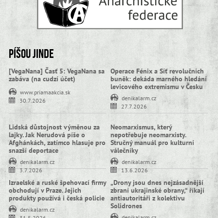
Píšou jinde
[VegaNana] Časť 5: VegaNana sa
Operace Fénix a Síť revolučních
zabáva (na cudzí účet)
buněk: dekáda marného hledání
levicového extremismu v Česku
www.priamaakcia.sk
denikalarm.cz
30.7.2026
27.7.2026
Lidská důstojnost výměnou za
Neomarxismus, který
lajky. Jak Nerudová píše o
nepotřebuje neomarxisty.
Afghánkách, zatímco hlasuje pro
Stručný manuál pro kulturní
snazší deportace
válečníky
denikalarm.cz
denikalarm.cz
3.7.2026
13.6.2026
Izraelské a ruské špehovací firmy
„Drony jsou dnes nejzásadnější
obchodují v Praze. Jejich
zbraní ukrajinské obrany,“ říkají
produkty používá i česká policie
antiautoritáři z kolektivu
Solidrones
denikalarm.cz
denikalarm.cz
31.5.2026