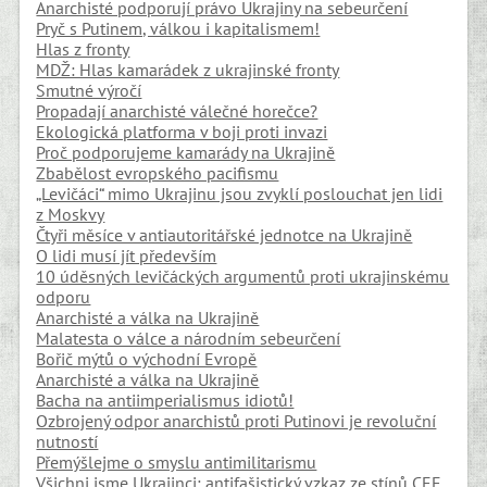
Anarchisté podporují právo Ukrajiny na sebeurčení
Pryč s Putinem, válkou i kapitalismem!
Hlas z fronty
MDŽ: Hlas kamarádek z ukrajinské fronty
Smutné výročí
Propadají anarchisté válečné horečce?
Ekologická platforma v boji proti invazi
Proč podporujeme kamarády na Ukrajině
Zbabělost evropského pacifismu
„Levičáci“ mimo Ukrajinu jsou zvyklí poslouchat jen lidi
z Moskvy
Čtyři měsíce v antiautoritářské jednotce na Ukrajině
O lidi musí jít především
10 úděsných levičáckých argumentů proti ukrajinskému
odporu
Anarchisté a válka na Ukrajině
Malatesta o válce a národním sebeurčení
Bořič mýtů o východní Evropě
Anarchisté a válka na Ukrajině
Bacha na antiimperialismus idiotů!
Ozbrojený odpor anarchistů proti Putinovi je revoluční
nutností
Přemýšlejme o smyslu antimilitarismu
Všichni jsme Ukrajinci: antifašistický vzkaz ze stínů CEE