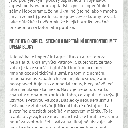
jsou pokryteckými pokusy ospravedlnit vojenskou
agresi motivovanou kapitalistickými a imperiálními
zájmy. Nepopíráme, že na Ukrajině (stejně jako v mnoha
jiných zemích) působí krajně pravicové skupiny. Je však
také důležité si uvědomit, že k jejich vzniku značně
přispěla ruská koloniální politika.
Nejde jen o kapitalistickou a imperiální konfrontaci mezi
dvěma bloky
Tato válka je imperiální agresí Ruska a trestem za
neloajalitu Ukrajiny vůči Putinovi. Skutečnost, že tato
válka je také součástí globální konfrontace mezi
mnoha geopolitickými silami, na tom nic nemění.
Imperialismus západních zemí nijak nesnižuje ani
neospravedlňuje ruský imperialismus, který právě teď
útočí na ukrajinská města. Navíc je třeba tuto válku
chápat v globálním kontextu toho, co zapatisté nazývají
„čtvrtou světovou válkou“. Důsledky neoliberalismu a
fašismu se zintenzivňují. Ničení lidské důstojnosti a
životního prostředí probíhá v masovém měřítku. To je
realita a výzva, které musí anarchistické hnutí a všechna
hnutí za svobodu čelit. Válka na Ukrajině ukazuje, jak
moc každá společnost potřebuje sebeobranu proti