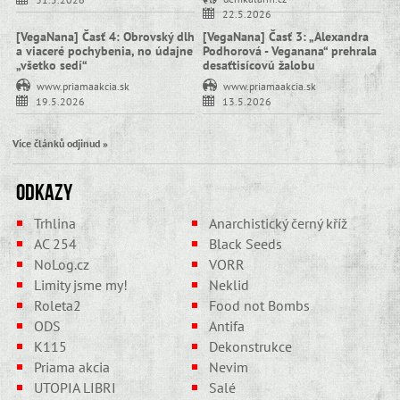
22.5.2026
[VegaNana] Časť 4: Obrovský dlh
[VegaNana] Časť 3: „Alexandra
a viaceré pochybenia, no údajne
Podhorová - Veganana“ prehrala
„všetko sedí“
desaťtisícovú žalobu
www.priamaakcia.sk
www.priamaakcia.sk
19.5.2026
13.5.2026
Více článků odjinud »
Odkazy
Trhlina
Anarchistický černý kříž
AC 254
Black Seeds
NoLog.cz
VORR
Limity jsme my!
Neklid
Roleta2
Food not Bombs
ODS
Antifa
K115
Dekonstrukce
Priama akcia
Nevim
UTOPIA LIBRI
Salé