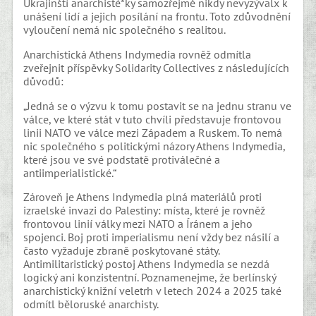
Ukrajinští anarchisté*ky samozřejmě nikdy nevyzývalx k
unášení lidí a jejich posílání na frontu. Toto zdůvodnění
vyloučení nemá nic společného s realitou.
Anarchistická Athens Indymedia rovněž odmítla
zveřejnit příspěvky Solidarity Collectives z následujících
důvodů:
„Jedná se o výzvu k tomu postavit se na jednu stranu ve
válce, ve které stát v tuto chvíli představuje frontovou
linii NATO ve válce mezi Západem a Ruskem. To nemá
nic společného s politickými názory Athens Indymedia,
které jsou ve své podstatě protiválečné a
antiimperialistické.“
Zároveň je Athens Indymedia plná materiálů proti
izraelské invazi do Palestiny: místa, které je rovněž
frontovou linií války mezi NATO a Íránem a jeho
spojenci. Boj proti imperialismu není vždy bez násilí a
často vyžaduje zbraně poskytované státy.
Antimilitaristický postoj Athens Indymedia se nezdá
logický ani konzistentní. Poznamenejme, že berlínský
anarchistický knižní veletrh v letech 2024 a 2025 také
odmítl běloruské anarchisty.