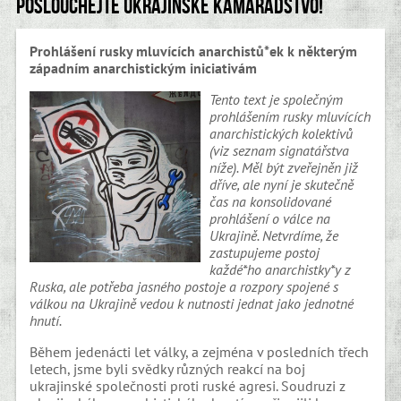
Poslouchejte ukrajinské kamarádstvo!
Prohlášení rusky mluvících anarchistů*ek k některým
západním anarchistickým iniciativám
Tento text je společným
prohlášením rusky mluvících
anarchistických kolektivů
(viz seznam signatářstva
níže). Měl být zveřejněn již
dříve, ale nyní je skutečně
čas na konsolidované
prohlášení o válce na
Ukrajině. Netvrdíme, že
zastupujeme postoj
každé*ho anarchistky*y z
Ruska, ale potřeba jasného postoje a rozpory spojené s
válkou na Ukrajině vedou k nutnosti jednat jako jednotné
hnutí.
Během jedenácti let války, a zejména v posledních třech
letech, jsme byli svědky různých reakcí na boj
ukrajinské společnosti proti ruské agresi. Soudruzi z