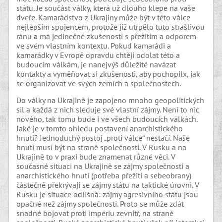
státu. Je součást války, která už dlouho klepe na vaše
dveře. Kamarádstvo z Ukrajiny může být v této válce
nejlepším spojencem, protože již utrpělo tuto strašlivou
ránu a má jedinečné zkušenosti s přežitím a odporem
ve svém vlastním kontextu. Pokud kamarádi a
kamarádky v Evropě opravdu chtějí odolat této a
budoucím válkám, je nanejvýš důležité navázat
kontakty a vyměňovat si zkušenosti, aby pochopilx, jak
se organizovat ve svých zemích a společnostech.
Do války na Ukrajině je zapojeno mnoho geopolitických
sil a každá z nich sleduje své vlastní zájmy. Není to nic
nového, tak tomu bude i ve všech budoucích válkách.
Jaké je v tomto ohledu postavení anarchistického
hnutí? Jednoduchý postoj „proti válce“ nestačí. Naše
hnutí musí být na straně společnosti. V Rusku a na
Ukrajině to v praxi bude znamenat různé věci. V
současné situaci na Ukrajině se zájmy společnosti a
anarchistického hnutí (potřeba přežití a sebeobrany)
částečně překrývají se zájmy státu na taktické úrovni. V
Rusku je situace odlišná: zájmy agresivního státu jsou
opačné než zájmy společnosti. Proto se může zdát
snadné bojovat proti impériu zevnitř, na straně