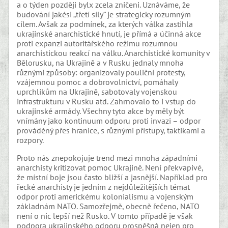
a o týden později bylx zcela zničeni. Uznáváme, že
budování jakési „třetí síly“ je strategicky rozumným
cílem. Avšak za podmínek, za kterých válka zastihla
ukrajinské anarchistické hnutí, je přímá a účinná akce
proti expanzi autoritářského režimu rozumnou
anarchistickou reakcí na válku. Anarchistické komunity v
Bělorusku, na Ukrajině a v Rusku jednaly mnoha
různými způsoby: organizovaly pouliční protesty,
vzájemnou pomoc a dobrovolnictví, pomáhaly
uprchlíkům na Ukrajině, sabotovaly vojenskou
infrastrukturu v Rusku atd. Zahrnovalo to i vstup do
ukrajinské armády. Všechny tyto akce by měly být
vnímány jako kontinuum odporu proti invazi – odpor
prováděný přes hranice, s různými přístupy, taktikami a
rozpory.
Proto nás znepokojuje trend mezi mnoha západními
anarchisty kritizovat pomoc Ukrajině. Není překvapivé,
že místní boje jsou často bližší a jasnější. Například pro
řecké anarchisty je jedním z nejdůležitějších témat
odpor proti americkému kolonialismu a vojenským
základnám NATO. Samozřejmě, obecně řečeno, NATO
není o nic lepší než Rusko. V tomto případě je však
podpora ukrajinského odporu prospěšná nejen pro