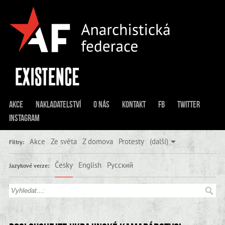
Akce
Nakladatelství
O nás
Kontakt
FB
Twitter
Instagram
Akce
Ze světa
Z domova
Protesty
(další)
Filtry:
Česky
English
Русский
Jazykové verze: