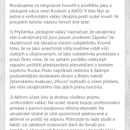
Považujeme za nesprávné hovořit o konfliktu jako o
zástupné válce mezi Ruskem a NATO. V této fázi se
jedná o vnitrostátní válku Ukrajiny proti ruské invazi. Ve
prospěch tohoto názoru hovoří dvě teze:
1) Myšlenka „zástupné války“ naznačuje, že ukrajinský
stát a ukrajinský lid jsou pouze „loutkami Západu“. Ve
skutečnosti má Ukrajina vlastní subjektivitu. Kromě
toho, že se jako anarchisté vždy snažíme vidět vůli
slabých a utlačovaných, se tato subjektivita prokázala v
praxi. Dnes víme, že na samém počátku války byli
západní političtí představitelé přesvědčeni o brzkém
úspěchu Ruska. Proto například nedošlo k žádným
podstatnějším dodávkám zbraní a Biden nabídl
Zelenskému evakuaci. „Mocní“ rozhodli o všem předem,
ale vůle ukrajinského lidu jejich plány narušila.
2) Aktivní účast lidu je druhou složkou pojmu
„vnitrostátní válka“. Na ruské straně bojuje profesionální
armáda s pasivní podporou většiny obyvatel. Na
ukrajinské straně je celá společnost sjednocená a
aktivně se podílí na odporu. Potvrzuje to řada studií a
faktů: od raketově rostoucích darů do fondů pro