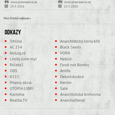
www.priamaakcia.sk
www.priamaakcia.sk
19.5.2026
13.5.2026
Více článků odjinud »
Odkazy
Trhlina
Anarchistický černý kříž
AC 254
Black Seeds
NoLog.cz
VORR
Limity jsme my!
Neklid
Roleta2
Food not Bombs
ODS
Antifa
K115
Dekonstrukce
Priama akcia
Nevim
UTOPIA LIBRI
Salé
Karmína
Anarchistická knihovna
Realita.TV
Anarchočtenář