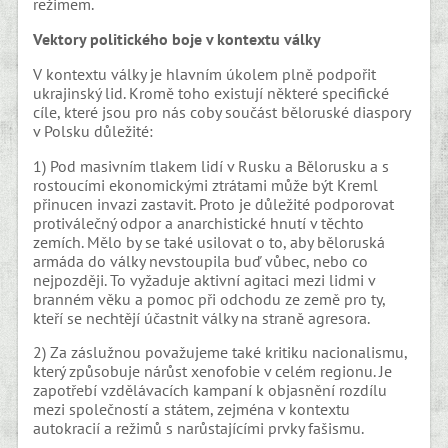
režimem.
Vektory politického boje v kontextu války
V kontextu války je hlavním úkolem plně podpořit
ukrajinský lid. Kromě toho existují některé specifické
cíle, které jsou pro nás coby součást běloruské diaspory
v Polsku důležité:
1) Pod masivním tlakem lidí v Rusku a Bělorusku a s
rostoucími ekonomickými ztrátami může být Kreml
přinucen invazi zastavit. Proto je důležité podporovat
protiválečný odpor a anarchistické hnutí v těchto
zemích. Mělo by se také usilovat o to, aby běloruská
armáda do války nevstoupila buď vůbec, nebo co
nejpozději. To vyžaduje aktivní agitaci mezi lidmi v
branném věku a pomoc při odchodu ze země pro ty,
kteří se nechtějí účastnit války na straně agresora.
2) Za záslužnou považujeme také kritiku nacionalismu,
který způsobuje nárůst xenofobie v celém regionu. Je
zapotřebí vzdělávacích kampaní k objasnění rozdílu
mezi společností a státem, zejména v kontextu
autokracií a režimů s narůstajícími prvky fašismu.