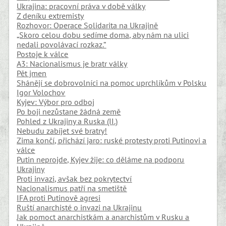
Ukrajina: pracovní práva v době války
Z deníku extremisty
Rozhovor: Operace Solidarita na Ukrajině
„Skoro celou dobu sedíme doma, aby nám na ulici
nedali povolávací rozkaz.“
Postoje k válce
A3: Nacionalismus je bratr války
Pět jmen
Shánějí se dobrovolníci na pomoc uprchlíkům v Polsku
Igor Volochov
Kyjev: Výbor pro odboj
Po boji nezůstane žádná země
Pohled z Ukrajiny a Ruska (II.)
Nebudu zabíjet své bratry!
Zima končí, přichází jaro: ruské protesty proti Putinovi a
válce
Putin neprojde, Kyjev žije: co děláme na podporu
Ukrajiny
Proti invazi, avšak bez pokrytectví
Nacionalismus patří na smetiště
IFA proti Putinově agresi
Ruští anarchisté o invazi na Ukrajinu
Jak pomoct anarchistkám a anarchistům v Rusku a