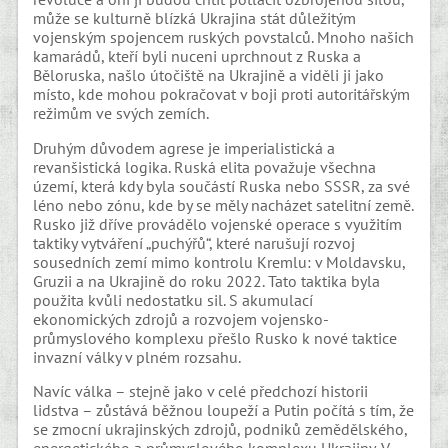
může se kulturně blízká Ukrajina stát důležitým
vojenským spojencem ruských povstalců. Mnoho našich
kamarádů, kteří byli nuceni uprchnout z Ruska a
Běloruska, našlo útočiště na Ukrajině a viděli ji jako
místo, kde mohou pokračovat v boji proti autoritářským
režimům ve svých zemích.
Druhým důvodem agrese je imperialistická a
revanšistická logika. Ruská elita považuje všechna
území, která kdy byla součástí Ruska nebo SSSR, za své
léno nebo zónu, kde by se měly nacházet satelitní země.
Rusko již dříve provádělo vojenské operace s využitím
taktiky vytváření „puchýřů“, které narušují rozvoj
sousedních zemí mimo kontrolu Kremlu: v Moldavsku,
Gruzii a na Ukrajině do roku 2022. Tato taktika byla
použita kvůli nedostatku sil. S akumulací
ekonomických zdrojů a rozvojem vojensko-
průmyslového komplexu přešlo Rusko k nové taktice
invazní války v plném rozsahu.
Navíc válka – stejně jako v celé předchozí historii
lidstva – zůstává běžnou loupeží a Putin počítá s tím, že
se zmocní ukrajinských zdrojů, podniků zemědělského,