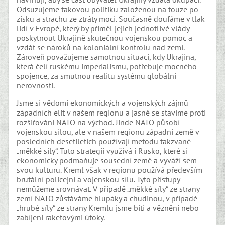
Odsuzujeme takovou politiku založenou na touze po
zisku a strachu ze ztráty moci. Současně doufáme v tlak
lidí v Evropě, který by přiměl jejich jednotlivé vlády
poskytnout Ukrajině skutečnou vojenskou pomoc a
vzdát se nároků na koloniální kontrolu nad zemí.
Zároveň považujeme samotnou situaci, kdy Ukrajina,
která čelí ruskému imperialismu, potřebuje mocného
spojence, za smutnou realitu systému globální
nerovnosti.
Jsme si vědomi ekonomických a vojenských zájmů
západních elit v našem regionu a jasně se stavíme proti
rozšiřování NATO na východ. Jinde NATO působí
vojenskou silou, ale v našem regionu západní země v
posledních desetiletích používají metodu takzvané
„měkké síly“. Tuto strategii využívá i Rusko, které si
ekonomicky podmaňuje sousední země a vyváží sem
svou kulturu. Kreml však v regionu používá především
brutální policejní a vojenskou sílu. Tyto přístupy
nemůžeme srovnávat. V případě „měkké síly“ ze strany
zemí NATO zůstáváme hlupáky a chudinou, v případě
„hrubé síly“ ze strany Kremlu jsme biti a vězněni nebo
zabíjeni raketovými útoky.