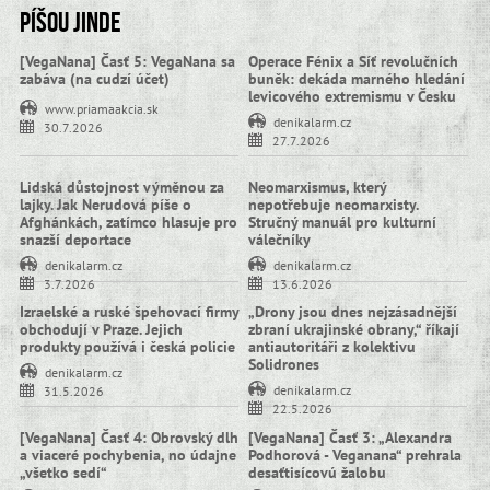
Píšou jinde
[VegaNana] Časť 5: VegaNana sa
Operace Fénix a Síť revolučních
zabáva (na cudzí účet)
buněk: dekáda marného hledání
levicového extremismu v Česku
www.priamaakcia.sk
denikalarm.cz
30.7.2026
27.7.2026
Lidská důstojnost výměnou za
Neomarxismus, který
lajky. Jak Nerudová píše o
nepotřebuje neomarxisty.
Afghánkách, zatímco hlasuje pro
Stručný manuál pro kulturní
snazší deportace
válečníky
denikalarm.cz
denikalarm.cz
3.7.2026
13.6.2026
Izraelské a ruské špehovací firmy
„Drony jsou dnes nejzásadnější
obchodují v Praze. Jejich
zbraní ukrajinské obrany,“ říkají
produkty používá i česká policie
antiautoritáři z kolektivu
Solidrones
denikalarm.cz
denikalarm.cz
31.5.2026
22.5.2026
[VegaNana] Časť 4: Obrovský dlh
[VegaNana] Časť 3: „Alexandra
a viaceré pochybenia, no údajne
Podhorová - Veganana“ prehrala
„všetko sedí“
desaťtisícovú žalobu