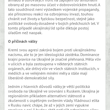
armádu a obrovských front na zapojení do teritoriální
obrany až po masovou účast v dobrovolnickém hnutí. A
tato soudržnost není výsledkem vojenské propagandy,
ale přirozenou reakcí na ozbrojenou invazi, touhou
chránit své životy a fyzickou bezpečnost, stejně jako
politické svobody dosažené v bojích předchozích let. V
tomto případě ukrajinský lid spíše diktuje postoj
úřadům než naopak.
O příčinách války
Kreml svou agresi zakrývá bojem proti ukrajinskému
nacismu, ale to je jen ideologická zástěrka. Dominance
krajní pravice na Ukrajině je značně přehnaná. Měla vliv
v ulicích a byla zastoupena v některých státních
orgánech, ale drtivý vliv ve všech státních institucích, v
médiích a ve veřejném mínění měly a stále mají
liberálně-demokratické síly.
Jedním z hlavních důvodů války je větší politická
svoboda na Ukrajině ve srovnání s Ruskem. Ukrajina je
regionálním příkladem alternativní státnosti a
zkušenosti s úspěšným svržením vlády. Vládnoucí elita
v Rusku navíc chápe, že až v jejich zemi vypukne
revoluce a oni ji budou chtít potlačit ozbrojenou silou,