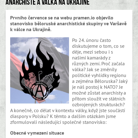
Anarchisté a válka na Ukrajině
Prvního července se na webu pramen.io objevilo
stanovisko běloruské anarchistické skupiny ve Varšavě
k válce na Ukrajině.
Po 24. únoru často
diskutujeme o tom, co se
děje, mezi sebou i s
našimi kamarády z
různých zemí. Proč začala
válka? Jak se změnily
politické vyhlídky regionu
a zejména Běloruska? Jaký
je náš postoj k NATO? Je
možné zůstat anarchisty a
přitom sloužit ve státních
ozbrojených strukturách?
A konečně, co dělat v kontextu války, když jste součástí
diaspory v Polsku? K těmto a dalším otázkám jsme
zformulovali následující společné stanovisko:
Obecné vymezení situace