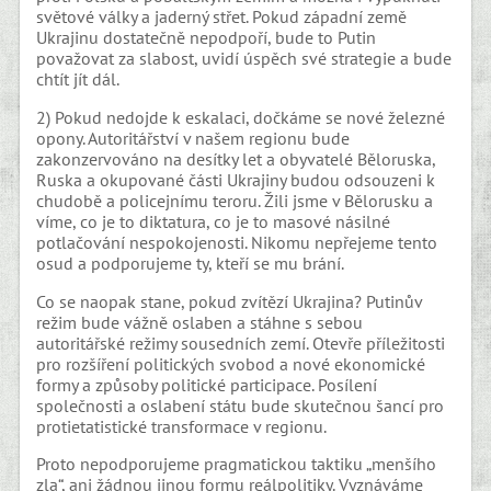
světové války a jaderný střet. Pokud západní země
Ukrajinu dostatečně nepodpoří, bude to Putin
považovat za slabost, uvidí úspěch své strategie a bude
chtít jít dál.
2) Pokud nedojde k eskalaci, dočkáme se nové železné
opony. Autoritářství v našem regionu bude
zakonzervováno na desítky let a obyvatelé Běloruska,
Ruska a okupované části Ukrajiny budou odsouzeni k
chudobě a policejnímu teroru. Žili jsme v Bělorusku a
víme, co je to diktatura, co je to masové násilné
potlačování nespokojenosti. Nikomu nepřejeme tento
osud a podporujeme ty, kteří se mu brání.
Co se naopak stane, pokud zvítězí Ukrajina? Putinův
režim bude vážně oslaben a stáhne s sebou
autoritářské režimy sousedních zemí. Otevře příležitosti
pro rozšíření politických svobod a nové ekonomické
formy a způsoby politické participace. Posílení
společnosti a oslabení státu bude skutečnou šancí pro
protietatistické transformace v regionu.
Proto nepodporujeme pragmatickou taktiku „menšího
zla“, ani žádnou jinou formu reálpolitiky. Vyznáváme