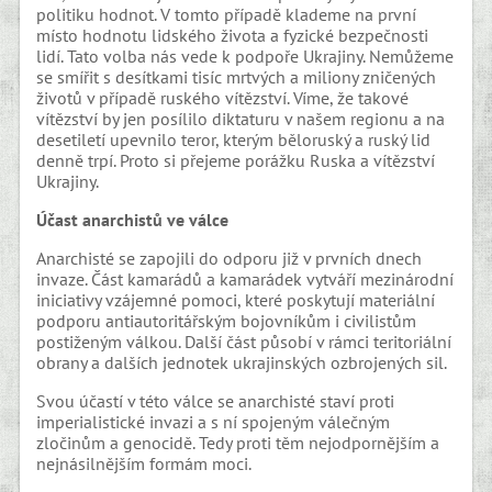
politiku hodnot. V tomto případě klademe na první
místo hodnotu lidského života a fyzické bezpečnosti
lidí. Tato volba nás vede k podpoře Ukrajiny. Nemůžeme
se smířit s desítkami tisíc mrtvých a miliony zničených
životů v případě ruského vítězství. Víme, že takové
vítězství by jen posílilo diktaturu v našem regionu a na
desetiletí upevnilo teror, kterým běloruský a ruský lid
denně trpí. Proto si přejeme porážku Ruska a vítězství
Ukrajiny.
Účast anarchistů ve válce
Anarchisté se zapojili do odporu již v prvních dnech
invaze. Část kamarádů a kamarádek vytváří mezinárodní
iniciativy vzájemné pomoci, které poskytují materiální
podporu antiautoritářským bojovníkům i civilistům
postiženým válkou. Další část působí v rámci teritoriální
obrany a dalších jednotek ukrajinských ozbrojených sil.
Svou účastí v této válce se anarchisté staví proti
imperialistické invazi a s ní spojeným válečným
zločinům a genocidě. Tedy proti těm nejodpornějším a
nejnásilnějším formám moci.