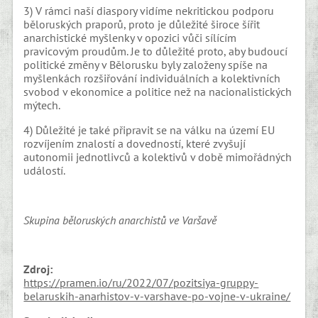
3) V rámci naší diaspory vidíme nekritickou podporu
běloruských praporů, proto je důležité široce šířit
anarchistické myšlenky v opozici vůči sílícím
pravicovým proudům. Je to důležité proto, aby budoucí
politické změny v Bělorusku byly založeny spíše na
myšlenkách rozšiřování individuálních a kolektivních
svobod v ekonomice a politice než na nacionalistických
mýtech.
4) Důležité je také připravit se na válku na území EU
rozvíjením znalostí a dovedností, které zvyšují
autonomii jednotlivců a kolektivů v době mimořádných
událostí.
Skupina běloruských anarchistů ve Varšavě
Zdroj:
https://pramen.io/ru/2022/07/pozitsiya-gruppy-
belaruskih-anarhistov-v-varshave-po-vojne-v-ukraine/