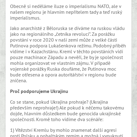
Obecně si neděláme iluze o imperialismu NATO, ale v
našem regionu je hlavním nepřítelem tady a teď ruský
imperialismus.
Jako anarchisté z Běloruska se díváme na ruskou vládu
jako na regionálního „četníka revolucí“. Za porážku
povstání v roce 2020 v naší zemi může z velké části
Putinova podpora Lukašenkova režimu. Podobný příběh
vidíme i v Kazachstánu. Kreml v těchto povstáních vidí
pouze machinace Západu a nevěří, že by je společnost
mohla organizovat ve vlastním zájmu. V případě
vojenské porážky Ruska doufáme, že Putinova moc
bude otřesena a opora autoritářství v regionu bude
zničena.
Proč podporujeme Ukrajinu
Co se stane, pokud Ukrajina prohraje? (Ukrajina
především neprohraje!) Ale pokud k něčemu takovému
dojde, hlavním důsledkem bude genocida ukrajinské
společnosti. Kromě toho vidíme dva scénáře:
1) Vítězství Kremlu by mohlo znamenat další agresi
proti Polsku a pobaltským zemím a možná i vypuknutí