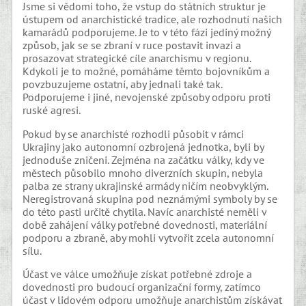
Jsme si vědomi toho, že vstup do státních struktur je
ústupem od anarchistické tradice, ale rozhodnutí našich
kamarádů podporujeme. Je to v této fázi jediný možný
způsob, jak se se zbraní v ruce postavit invazi a
prosazovat strategické cíle anarchismu v regionu.
Kdykoli je to možné, pomáháme těmto bojovníkům a
povzbuzujeme ostatní, aby jednali také tak.
Podporujeme i jiné, nevojenské způsoby odporu proti
ruské agresi.
Pokud by se anarchisté rozhodli působit v rámci
Ukrajiny jako autonomní ozbrojená jednotka, byli by
jednoduše zničeni. Zejména na začátku války, kdy ve
městech působilo mnoho diverzních skupin, nebyla
palba ze strany ukrajinské armády ničím neobvyklým.
Neregistrovaná skupina pod neznámými symboly by se
do této pasti určitě chytila. Navíc anarchisté neměli v
době zahájení války potřebné dovednosti, materiální
podporu a zbraně, aby mohli vytvořit zcela autonomní
sílu.
Účast ve válce umožňuje získat potřebné zdroje a
dovednosti pro budoucí organizační formy, zatímco
účast v lidovém odporu umožňuje anarchistům získávat