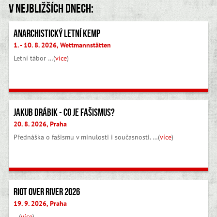
V nejbližších dnech:
Anarchistický letní kemp
1. - 10. 8. 2026, Wettmannstätten
Letní tábor …(
více
)
Jakub Drábik - Co je fašismus?
20. 8. 2026, Praha
Přednáška o fašismu v minulosti i současnosti. …(
více
)
Riot Over River 2026
19. 9. 2026, Praha
…(
více
)