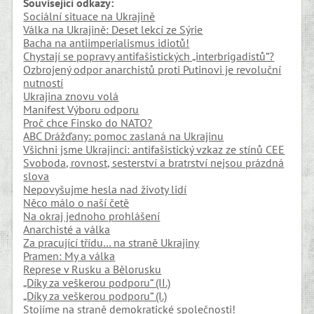
Související odkazy:
Sociální situace na Ukrajině
Válka na Ukrajině: Deset lekcí ze Sýrie
Bacha na antiimperialismus idiotů!
Chystají se popravy antifašistických „interbrigadistů“?
Ozbrojený odpor anarchistů proti Putinovi je revoluční
nutností
Ukrajina znovu volá
Manifest Výboru odporu
Proč chce Finsko do NATO?
ABC Drážďany: pomoc zaslaná na Ukrajinu
Všichni jsme Ukrajinci: antifašistický vzkaz ze stínů CEE
Svoboda, rovnost, sesterství a bratrství nejsou prázdná
slova
Nepovyšujme hesla nad životy lidí
Něco málo o naší četě
Na okraj jednoho prohlášení
Anarchisté a válka
Za pracující třídu… na straně Ukrajiny
Pramen: My a válka
Represe v Rusku a Bělorusku
„Díky za veškerou podporu“ (II.)
„Díky za veškerou podporu“ (I.)
Stojíme na straně demokratické společnosti!