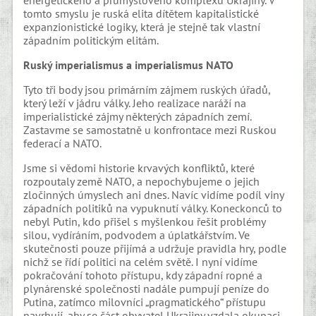
energetického a průmyslového komplexu Ukrajiny. V
tomto smyslu je ruská elita dítětem kapitalistické
expanzionistické logiky, která je stejně tak vlastní
západním politickým elitám.
Ruský imperialismus a imperialismus NATO
Tyto tři body jsou primárním zájmem ruských úřadů,
který leží v jádru války. Jeho realizace naráží na
imperialistické zájmy některých západních zemí.
Zastavme se samostatně u konfrontace mezi Ruskou
federací a NATO.
Jsme si vědomi historie krvavých konfliktů, které
rozpoutaly země NATO, a nepochybujeme o jejich
zločinných úmyslech ani dnes. Navíc vidíme podíl viny
západních politiků na vypuknutí války. Koneckonců to
nebyl Putin, kdo přišel s myšlenkou řešit problémy
silou, vydíráním, podvodem a úplatkářstvím. Ve
skutečnosti pouze přijímá a udržuje pravidla hry, podle
nichž se řídí politici na celém světě. I nyní vidíme
pokračování tohoto přístupu, kdy západní ropné a
plynárenské společnosti nadále pumpují peníze do
Putina, zatímco milovníci „pragmatického“ přístupu
navrhují, aby se část obyvatel Ukrajiny vzdala okupaci.