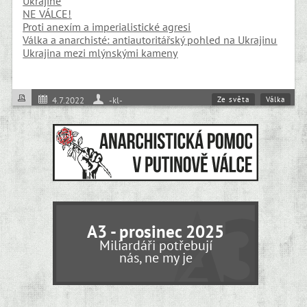
Ukrajině
NE VÁLCE!
Proti anexím a imperialistické agresi
Válka a anarchisté: antiautoritářský pohled na Ukrajinu
Ukrajina mezi mlýnskými kameny
Ze světa
Válka
4.7.2022
-kl-
A3 - prosinec 2025
Miliardáři potřebují
nás, ne my je