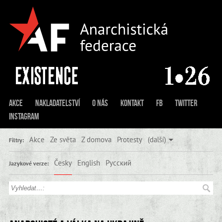
Akce
Nakladatelství
O nás
Kontakt
FB
Twitter
Instagram
Akce
Ze světa
Z domova
Protesty
(další)
Filtry:
Česky
English
Русский
Jazykové verze: