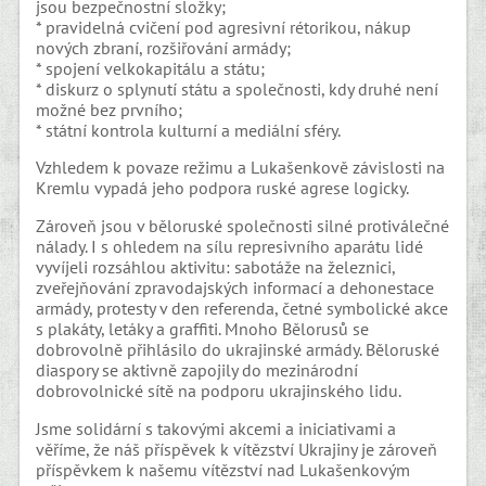
jsou bezpečnostní složky;
* pravidelná cvičení pod agresivní rétorikou, nákup
nových zbraní, rozšiřování armády;
* spojení velkokapitálu a státu;
* diskurz o splynutí státu a společnosti, kdy druhé není
možné bez prvního;
* státní kontrola kulturní a mediální sféry.
Vzhledem k povaze režimu a Lukašenkově závislosti na
Kremlu vypadá jeho podpora ruské agrese logicky.
Zároveň jsou v běloruské společnosti silné protiválečné
nálady. I s ohledem na sílu represivního aparátu lidé
vyvíjeli rozsáhlou aktivitu: sabotáže na železnici,
zveřejňování zpravodajských informací a dehonestace
armády, protesty v den referenda, četné symbolické akce
s plakáty, letáky a graffiti. Mnoho Bělorusů se
dobrovolně přihlásilo do ukrajinské armády. Běloruské
diaspory se aktivně zapojily do mezinárodní
dobrovolnické sítě na podporu ukrajinského lidu.
Jsme solidární s takovými akcemi a iniciativami a
věříme, že náš příspěvek k vítězství Ukrajiny je zároveň
příspěvkem k našemu vítězství nad Lukašenkovým