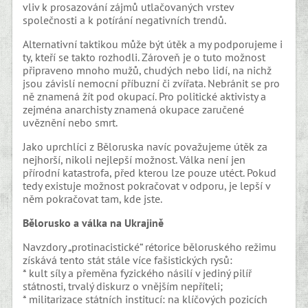
vliv k prosazování zájmů utlačovaných vrstev
společnosti a k potírání negativních trendů.
Alternativní taktikou může být útěk a my podporujeme i
ty, kteří se takto rozhodli. Zároveň je o tuto možnost
připraveno mnoho mužů, chudých nebo lidí, na nichž
jsou závislí nemocní příbuzní či zvířata. Nebránit se pro
ně znamená žít pod okupací. Pro politické aktivisty a
zejména anarchisty znamená okupace zaručené
uvěznění nebo smrt.
Jako uprchlíci z Běloruska navíc považujeme útěk za
nejhorší, nikoli nejlepší možnost. Válka není jen
přírodní katastrofa, před kterou lze pouze utéct. Pokud
tedy existuje možnost pokračovat v odporu, je lepší v
něm pokračovat tam, kde jste.
Bělorusko a válka na Ukrajině
Navzdory „protinacistické“ rétorice běloruského režimu
získává tento stát stále více fašistických rysů:
* kult síly a přeměna fyzického násilí v jediný pilíř
státnosti, trvalý diskurz o vnějším nepříteli;
* militarizace státních institucí: na klíčových pozicích