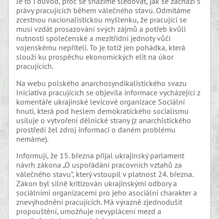
Je to i důvod, proč se snažíme sledovat, jak se zachází s
právy pracujících během válečného stavu. Odmítáme
zcestnou nacionalistickou myšlenku, že pracující se
musí vzdát prosazování svých zájmů a potřeb kvůli
nutnosti společenské a mezitřídní jednoty vůči
vojenskému nepříteli. To je totiž jen pohádka, která
slouží ku prospěchu ekonomických elit na úkor
pracujících.
Na webu polského anarchosyndikalistického svazu
Iniciativa pracujících se objevila informace vycházející z
komentáře ukrajinské levicové organizace Sociální
hnutí, která pod heslem demokratického socialismu
usiluje o vytvoření dělnické strany (z anarchistického
prostředí žel zdroj informací o daném problému
nemáme).
Informují, že 15. března přijal ukrajinský parlament
návrh zákona „O uspořádání pracovních vztahů za
válečného stavu“, který vstoupil v platnost 24. března.
Zákon byl silně kritizován ukrajinskými odbory a
sociálními organizacemi pro jeho asociální charakter a
znevýhodnění pracujících. Má výrazně zjednodušit
propouštění, umožňuje nevyplácení mezd a