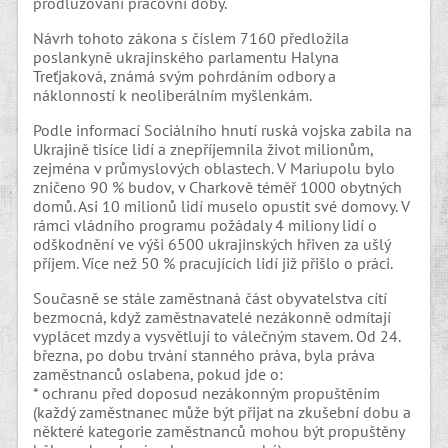
prodlužování pracovní doby.
Návrh tohoto zákona s číslem 7160 předložila
poslankyně ukrajinského parlamentu Halyna
Treťjaková, známá svým pohrdáním odbory a
náklonností k neoliberálním myšlenkám.
Podle informací Sociálního hnutí ruská vojska zabila na
Ukrajině tisíce lidí a znepříjemnila život milionům,
zejména v průmyslových oblastech. V Mariupolu bylo
zničeno 90 % budov, v Charkově téměř 1000 obytných
domů. Asi 10 milionů lidí muselo opustit své domovy. V
rámci vládního programu požádaly 4 miliony lidí o
odškodnění ve výši 6500 ukrajinských hřiven za ušlý
příjem. Více než 50 % pracujících lidí již přišlo o práci.
Současně se stále zaměstnaná část obyvatelstva cítí
bezmocná, když zaměstnavatelé nezákonně odmítají
vyplácet mzdy a vysvětlují to válečným stavem. Od 24.
března, po dobu trvání stanného práva, byla práva
zaměstnanců oslabena, pokud jde o:
* ochranu před doposud nezákonným propuštěním
(každý zaměstnanec může být přijat na zkušební dobu a
některé kategorie zaměstnanců mohou být propuštěny