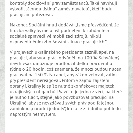
kontroly dodržování práv zaměstnanců. Také navrhují
vytvořit „černou listinu“ zaměstnavatelů, kteří budu
pracujícím přitěžovat.
Nakonec Sociální hnutí dodává: „Jsme přesvědčeni, že
hrozba války by měla být podnětem k solidaritě a
sociálně spravedlivé mobilizaci zdrojů, nikoli
ospravedlněním zhoršování situace pracujících.“
V projevech ukrajinského prezidenta zazněl apel na
pracující, aby svou práci odváděli na 100 %. Schválený
návrh však umožňuje prodloužit délku pracovního
týdne o 20 hodin, což znamená, že mnozí budou nuceni
pracovat na 150 %. Na apel, aby zákon vetoval, zatím
prý prezident nereagoval. Přitom v zájmu zajištění
obrany Ukrajiny je spíše nutné zkonfiskovat majetek
ukrajinských oligarchů. Právě to je jedna z věcí, na které
je nutno tlačit, stejně jako povzbuzovat pracující na
Ukrajině, aby se nevzdávali svých práv pod falešnou
záminkou „národní jednoty“, která je z třídního pohledu
naprostým nesmyslem.