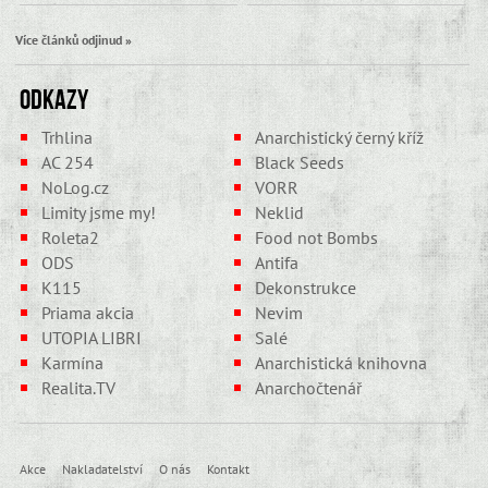
Více článků odjinud »
Odkazy
Trhlina
Anarchistický černý kříž
AC 254
Black Seeds
NoLog.cz
VORR
Limity jsme my!
Neklid
Roleta2
Food not Bombs
ODS
Antifa
K115
Dekonstrukce
Priama akcia
Nevim
UTOPIA LIBRI
Salé
Karmína
Anarchistická knihovna
Realita.TV
Anarchočtenář
Akce
Nakladatelství
O nás
Kontakt