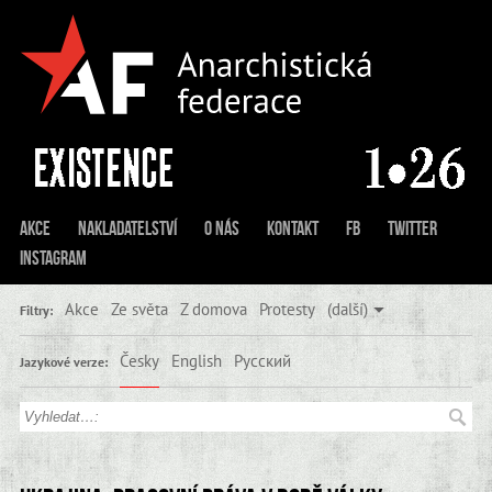
Akce
Nakladatelství
O nás
Kontakt
FB
Twitter
Instagram
Akce
Ze světa
Z domova
Protesty
(další)
Filtry:
Česky
English
Русский
Jazykové verze: