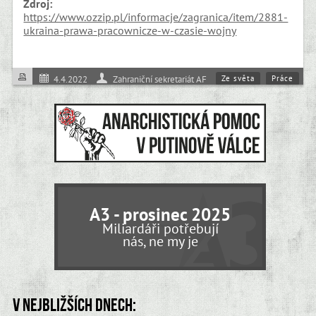
Zdroj:
https://www.ozzip.pl/informacje/zagranica/item/2881-
ukraina-prawa-pracownicze-w-czasie-wojny
Ze světa
Práce
4.4.2022
Zahraniční sekretariát AF
Válka
A3 - prosinec 2025
Miliardáři potřebují
nás, ne my je
V nejbližších dnech: