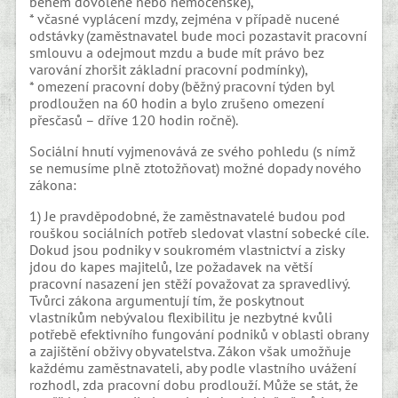
během dovolené nebo nemocenské),
* včasné vyplácení mzdy, zejména v případě nucené
odstávky (zaměstnavatel bude moci pozastavit pracovní
smlouvu a odejmout mzdu a bude mít právo bez
varování zhoršit základní pracovní podmínky),
* omezení pracovní doby (běžný pracovní týden byl
prodloužen na 60 hodin a bylo zrušeno omezení
přesčasů – dříve 120 hodin ročně).
Sociální hnutí vyjmenovává ze svého pohledu (s nímž
se nemusíme plně ztotožňovat) možné dopady nového
zákona:
1) Je pravděpodobné, že zaměstnavatelé budou pod
rouškou sociálních potřeb sledovat vlastní sobecké cíle.
Dokud jsou podniky v soukromém vlastnictví a zisky
jdou do kapes majitelů, lze požadavek na větší
pracovní nasazení jen stěží považovat za spravedlivý.
Tvůrci zákona argumentují tím, že poskytnout
vlastníkům nebývalou flexibilitu je nezbytné kvůli
potřebě efektivního fungování podniků v oblasti obrany
a zajištění obživy obyvatelstva. Zákon však umožňuje
každému zaměstnavateli, aby podle vlastního uvážení
rozhodl, zda pracovní dobu prodlouží. Může se stát, že