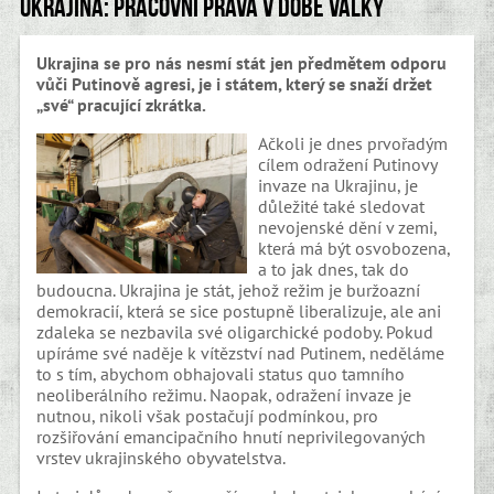
Ukrajina: pracovní práva v době války
Ukrajina se pro nás nesmí stát jen předmětem odporu
vůči Putinově agresi, je i státem, který se snaží držet
„své“ pracující zkrátka.
Ačkoli je dnes prvořadým
cílem odražení Putinovy
invaze na Ukrajinu, je
důležité také sledovat
nevojenské dění v zemi,
která má být osvobozena,
a to jak dnes, tak do
budoucna. Ukrajina je stát, jehož režim je buržoazní
demokracií, která se sice postupně liberalizuje, ale ani
zdaleka se nezbavila své oligarchické podoby. Pokud
upíráme své naděje k vítězství nad Putinem, neděláme
to s tím, abychom obhajovali status quo tamního
neoliberálního režimu. Naopak, odražení invaze je
nutnou, nikoli však postačují podmínkou, pro
rozšiřování emancipačního hnutí neprivilegovaných
vrstev ukrajinského obyvatelstva.