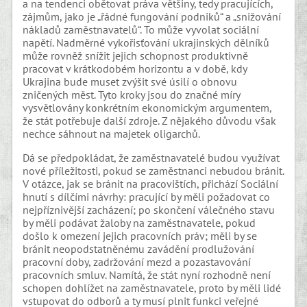
a na tendenci obětovat práva většiny, tedy pracujících,
zájmům, jako je „řádné fungování podniků“ a „snižování
nákladů zaměstnavatelů“. To může vyvolat sociální
napětí. Nadměrné vykořisťování ukrajinských dělníků
může rovněž snížit jejich schopnost produktivně
pracovat v krátkodobém horizontu a v době, kdy
Ukrajina bude muset zvýšit své úsilí o obnovu
zničených měst. Tyto kroky jsou do značné míry
vysvětlovány konkrétním ekonomickým argumentem,
že stát potřebuje další zdroje. Z nějakého důvodu však
nechce sáhnout na majetek oligarchů.
Dá se předpokládat, že zaměstnavatelé budou využívat
nové příležitosti, pokud se zaměstnanci nebudou bránit.
V otázce, jak se bránit na pracovištích, přichází Sociální
hnutí s dílčími návrhy: pracující by měli požadovat co
nejpříznivější zacházení; po skončení válečného stavu
by měli podávat žaloby na zaměstnavatele, pokud
došlo k omezení jejich pracovních práv; měli by se
bránit neopodstatněnému zavádění prodlužování
pracovní doby, zadržování mezd a pozastavování
pracovních smluv. Namítá, že stát nyní rozhodně není
schopen dohlížet na zaměstnavatele, proto by měli lidé
vstupovat do odborů a ty musí plnit funkci veřejné