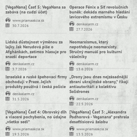
[VegaNana] Časť 5: VegaNana sa
Operace Fénix a Síť revolučních
zabáva (na cudzí účet)
buněk: dekáda marného hledání
levicového extremismu v Česku
www.priamaakcia.sk
denikalarm.cz
30.7.2026
27.7.2026
Lidská důstojnost výměnou za
Neomarxismus, který
lajky. Jak Nerudová píše o
nepotřebuje neomarxisty.
Afghánkách, zatímco hlasuje pro
Stručný manuál pro kulturní
snazší deportace
válečníky
denikalarm.cz
denikalarm.cz
3.7.2026
13.6.2026
Izraelské a ruské špehovací firmy
„Drony jsou dnes nejzásadnější
obchodují v Praze. Jejich
zbraní ukrajinské obrany,“ říkají
produkty používá i česká policie
antiautoritáři z kolektivu
Solidrones
denikalarm.cz
denikalarm.cz
31.5.2026
22.5.2026
[VegaNana] Časť 4: Obrovský dlh
[VegaNana] Časť 3: „Alexandra
a viaceré pochybenia, no údajne
Podhorová - Veganana“ prehrala
„všetko sedí“
desaťtisícovú žalobu
www.priamaakcia.sk
www.priamaakcia.sk
19.5.2026
13.5.2026