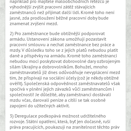
například pro majitele maloobchodních řetězců je
výhodnější zvýšit pracovní zátěž stávajících
zaměstnanců než přijímat další lidi. Kromě toho není
jasné, zda prodloužení běžné pracovní doby bude
znamenat zvýšení mezd.
2) Pro zaměstnance bude obtížnější podporovat
armádu. Ustanovení zákona umožňují pozastavit
pracovní smlouvu a nechat zaměstnance bez práce a
mzdy. V důsledku toho se z jejich platů nebudou platit
daně a příspěvky na armádu. Kromě toho zaměstnanci
nebudou moci poskytovat dobrovolné dary ozbrojeným
silám Ukrajiny a dobrovolníkům. Bohužel, mnoho
zaměstnavatelů již dnes odůvodňuje nevyplácení mezd
tím, že přispívají na sociální účely (což je někdy obtížné
ověřit). Společenská odpovědnost zaměstnavatelů však
spočívá v plnění jejich závazků vůči zaměstnancům i
společnosti! Je důležité, aby zaměstnanci dostávali
mzdu včas, darovali peníze a cítili se tak osobně
zapojeni do užitečných aktivit.
3) Deregulace podkopává možnost udržitelného
rozvoje. Státní opatření, která, byť jen dočasně, ruší
práva pracujících, poukazují na zranitelnost těchto práv