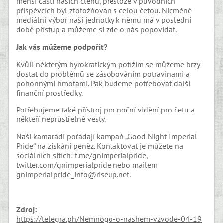
menší části našich členů, přestože v původních
příspěvcích byl ztotožňován s celou četou. Nicméně
mediální výbor naší jednotky k němu má v poslední
době přístup a můžeme si zde o nás popovídat.
Jak vás můžeme podpořit?
Kvůli některým byrokratickým potížím se můžeme brzy
dostat do problémů se zásobováním potravinami a
pohonnými hmotami. Pak budeme potřebovat další
finanční prostředky.
Potřebujeme také přístroj pro noční vidění pro četu a
někteří neprůstřelné vesty.
Naši kamarádi pořádají kampaň „Good Night Imperial
Pride“ na získání peněz. Kontaktovat je můžete na
sociálních sítích: t.me/gnimperialpride,
twitter.com/gnimperialpride nebo mailem
gnimperialpride_info@riseup.net.
Zdroj:
https://telegra.ph/Nemnogo-o-nashem-vzvode-04-19