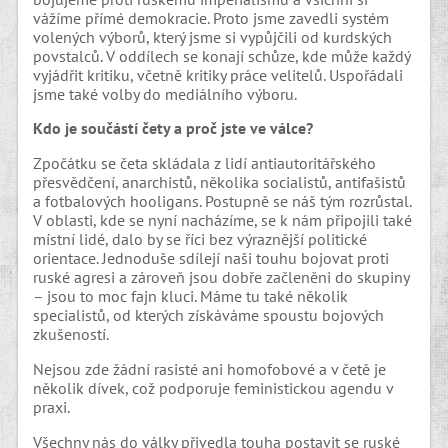
vážíme přímé demokracie. Proto jsme zavedli systém
volených výborů, který jsme si vypůjčili od kurdských
povstalců. V oddílech se konají schůze, kde může každý
vyjádřit kritiku, včetně kritiky práce velitelů. Uspořádali
jsme také volby do mediálního výboru.
Kdo je součástí čety a proč jste ve válce?
Zpočátku se četa skládala z lidí antiautoritářského
přesvědčení, anarchistů, několika socialistů, antifašistů
a fotbalových hooligans. Postupně se náš tým rozrůstal.
V oblasti, kde se nyní nacházíme, se k nám připojili také
místní lidé, dalo by se říci bez výraznější politické
orientace. Jednoduše sdílejí naši touhu bojovat proti
ruské agresi a zároveň jsou dobře začleněni do skupiny
– jsou to moc fajn kluci. Máme tu také několik
specialistů, od kterých získáváme spoustu bojových
zkušeností.
Nejsou zde žádní rasisté ani homofobové a v četě je
několik dívek, což podporuje feministickou agendu v
praxi.
Všechny nás do války přivedla touha postavit se ruské