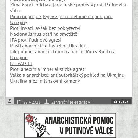
Zima končí, přichází jaro: ruské protesty proti Putinovi a
válce
Putin neprojde, Kyjev žije: co děláme na podporu
Ukrajiny
Proti invazi, avšak bez pokrytectví
Nacionalismus patří na smetiště
IFA proti Putinově agresi
Ruští anarchisté o invazi na Ukrajinu
Jak pomoct anarchistkám a anarchistům v Rusku a
Ukrajině
NE VÁLCE!
Proti anexím a imperialistické agresi
Válka a anarchisté: antiautoritářský pohled na Ukrajinu
Ukrajina mezi mlýnskými kameny
Ze světa
22.4.2022
Zahraniční sekretariát AF
Samospráva
Válka