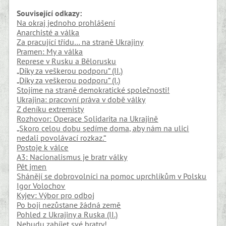
Související odkazy:
Na okraj jednoho prohlášení
Anarchisté a válka
Za pracující třídu… na straně Ukrajiny
Pramen: My a válka
Represe v Rusku a Bělorusku
„Díky za veškerou podporu“ (II.)
„Díky za veškerou podporu“ (I.)
Stojíme na straně demokratické společnosti!
Ukrajina: pracovní práva v době války
Z deníku extremisty
Rozhovor: Operace Solidarita na Ukrajině
„Skoro celou dobu sedíme doma, aby nám na ulici
nedali povolávací rozkaz.“
Postoje k válce
A3: Nacionalismus je bratr války
Pět jmen
Shánějí se dobrovolníci na pomoc uprchlíkům v Polsku
Igor Volochov
Kyjev: Výbor pro odboj
Po boji nezůstane žádná země
Pohled z Ukrajiny a Ruska (II.)
Nebudu zabíjet své bratry!