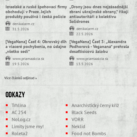
Izraelské a ruské špehovací firmy
„Drony jsou dnes nejzásadnější
obchodují v Praze. Jejich
zbraní ukrajinské obrany,“ říkají
produkty používá i česká policie
antiautoritáři z kolektivu
Solidrones
denikalarm.cz
denikalarm.cz
31.5.2026
22.5.2026
[VegaNana] Časť 4: Obrovský dlh
[VegaNana] Časť 3: „Alexandra
a viaceré pochybenia, no údajne
Podhorová - Veganana“ prehrala
„všetko sedí“
desaťtisícovú žalobu
www.priamaakcia.sk
www.priamaakcia.sk
19.5.2026
13.5.2026
Více článků odjinud »
Odkazy
Trhlina
Anarchistický černý kříž
AC 254
Black Seeds
NoLog.cz
VORR
Limity jsme my!
Neklid
Roleta2
Food not Bombs