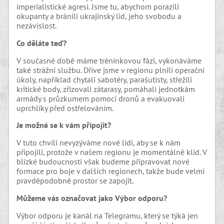
imperialistické agresi. Jsme tu, abychom porazili
okupanty a bránili ukrajinský lid, jeho svobodu a
nezávislost.
Co děláte teď?
V současné době máme tréninkovou fázi, vykonáváme
také strážní službu. Dříve jsme v regionu plnili operační
úkoly, například chytali sabotéry, parašutisty, střežili
kritické body, zřizovali zátarasy, pomáhali jednotkám
armády s průzkumem pomocí dronů a evakuovali
uprchlíky před ostřelováním.
Je možné se k vám připojit?
V tuto chvíli nevyzýváme nové lidi, aby se k nám
připojili, protože v našem regionu je momentálně klid. V
blízké budoucnosti však budeme připravovat nové
formace pro boje v dalších regionech, takže bude velmi
pravděpodobně prostor se zapojit.
Můžeme vás označovat jako Výbor odporu?
Výbor odporu je kanál na Telegramu, který se týká jen