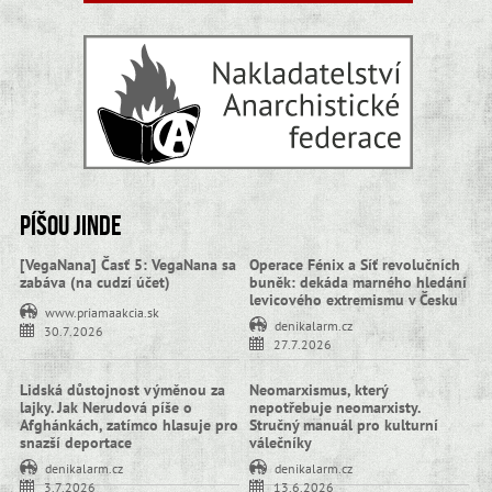
Píšou jinde
[VegaNana] Časť 5: VegaNana sa
Operace Fénix a Síť revolučních
zabáva (na cudzí účet)
buněk: dekáda marného hledání
levicového extremismu v Česku
www.priamaakcia.sk
denikalarm.cz
30.7.2026
27.7.2026
Lidská důstojnost výměnou za
Neomarxismus, který
lajky. Jak Nerudová píše o
nepotřebuje neomarxisty.
Afghánkách, zatímco hlasuje pro
Stručný manuál pro kulturní
snazší deportace
válečníky
denikalarm.cz
denikalarm.cz
3.7.2026
13.6.2026