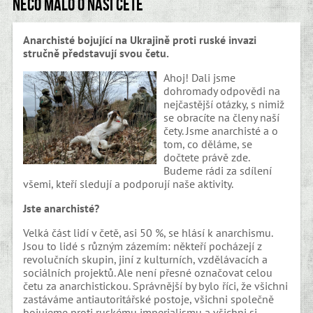
Něco málo o naší četě
Anarchisté bojující na Ukrajině proti ruské invazi
stručně představují svou četu.
Ahoj! Dali jsme
dohromady odpovědi na
nejčastější otázky, s nimiž
se obracíte na členy naší
čety. Jsme anarchisté a o
tom, co děláme, se
dočtete právě zde.
Budeme rádi za sdílení
všemi, kteří sledují a podporují naše aktivity.
Jste anarchisté?
Velká část lidí v četě, asi 50 %, se hlásí k anarchismu.
Jsou to lidé s různým zázemím: někteří pocházejí z
revolučních skupin, jiní z kulturních, vzdělávacích a
sociálních projektů. Ale není přesné označovat celou
četu za anarchistickou. Správnější by bylo říci, že všichni
zastáváme antiautoritářské postoje, všichni společně
bojujeme proti ruskému imperialismu a všichni si