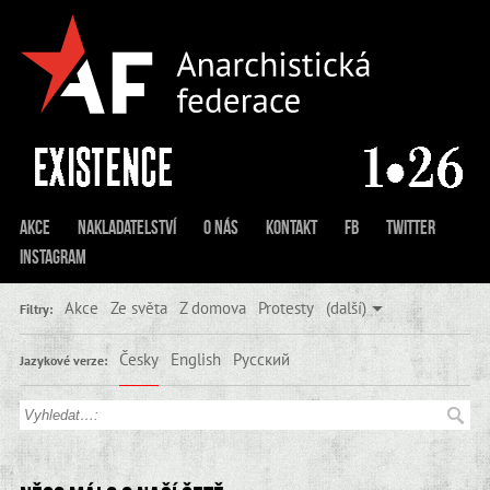
Akce
Nakladatelství
O nás
Kontakt
FB
Twitter
Instagram
Akce
Ze světa
Z domova
Protesty
(další)
Filtry:
Česky
English
Русский
Jazykové verze: