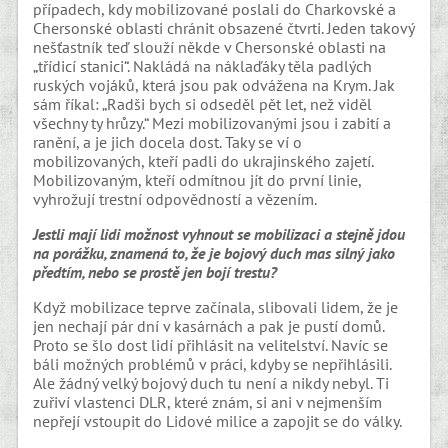
případech, kdy mobilizované poslali do Charkovské a
Chersonské oblasti chránit obsazené čtvrti. Jeden takový
nešťastník teď slouží někde v Chersonské oblasti na
„třídicí stanici“. Nakládá na náklaďáky těla padlých
ruských vojáků, která jsou pak odvážena na Krym. Jak
sám říkal: „Radši bych si odseděl pět let, než viděl
všechny ty hrůzy.“ Mezi mobilizovanými jsou i zabití a
ranění, a je jich docela dost. Taky se ví o
mobilizovaných, kteří padli do ukrajinského zajetí.
Mobilizovaným, kteří odmítnou jít do první linie,
vyhrožují trestní odpovědností a vězením.
Jestli mají lidi možnost vyhnout se mobilizaci a stejně jdou
na porážku, znamená to, že je bojový duch mas silný jako
předtím, nebo se prostě jen bojí trestu?
Když mobilizace teprve začínala, slibovali lidem, že je
jen nechají pár dní v kasárnách a pak je pustí domů.
Proto se šlo dost lidí přihlásit na velitelství. Navíc se
báli možných problémů v práci, kdyby se nepřihlásili.
Ale žádný velký bojový duch tu není a nikdy nebyl. Ti
zuřiví vlastenci DLR, které znám, si ani v nejmenším
nepřejí vstoupit do Lidové milice a zapojit se do války.