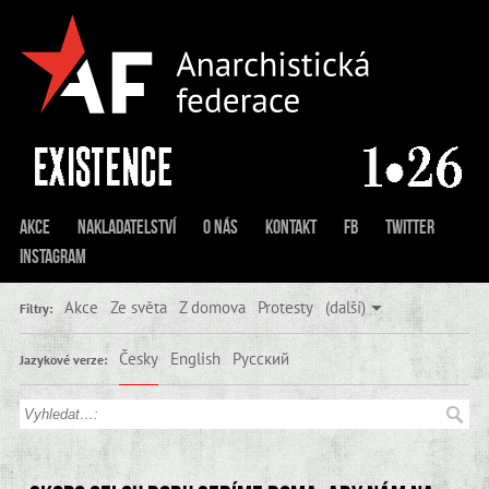
Akce
Nakladatelství
O nás
Kontakt
FB
Twitter
Instagram
Akce
Ze světa
Z domova
Protesty
(další)
Filtry:
Česky
English
Русский
Jazykové verze: