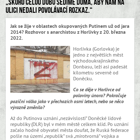
„Skoro celou dobu sedíme doma, aby nám na
ulici nedali povolávací rozkaz.“
Jak se žije v oblastech okupovaných Putinem už od jara
2014? Rozhovor s anarchistou z Horlivky z 20. března
2022.
Horlivka (Gorlovka) je
jedno z největších měst
východoukrajinského
Donbasu, leží asi padesát
kilometru severně od
Doněcku.
Co se děje v Horlivce od
poloviny února? Pokračuje
poziční válka jako v přechozích osmi letech, nebo se něco
výrazně změnilo?
Až do Putinova uznání „nezávislosti“ Doněcké lidové
republiky (DLR) byl v mém městě celkem klid. Po uznání
začalo hodně obyvatel města doufat, že Ruská federace
pošle na území „republik“ svá „mírotvorná“ vojska a