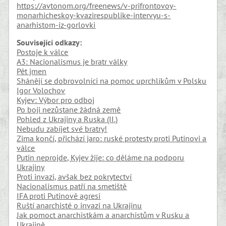
https://avtonom.org/freenews/v-prifrontovoy-
monarhicheskoy-kvazirespublike-intervyu-s-
anarhistom-iz-gorlovki
Související odkazy:
Postoje k válce
A3: Nacionalismus je bratr války
Pět jmen
Shánějí se dobrovolníci na pomoc uprchlíkům v Polsku
Igor Volochov
Kyjev: Výbor pro odboj
Po boji nezůstane žádná země
Pohled z Ukrajiny a Ruska (II.)
Nebudu zabíjet své bratry!
Zima končí, přichází jaro: ruské protesty proti Putinovi a
válce
Putin neprojde, Kyjev žije: co děláme na podporu
Ukrajiny
Proti invazi, avšak bez pokrytectví
Nacionalismus patří na smetiště
IFA proti Putinově agresi
Ruští anarchisté o invazi na Ukrajinu
Jak pomoct anarchistkám a anarchistům v Rusku a
Ukrajině