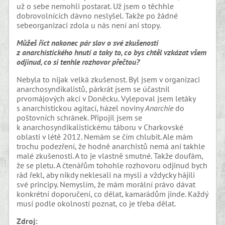
už o sebe nemohli postarat. Už jsem o těchhle
dobrovolnících dávno neslyšel. Takže po žádné
sebeorganizaci zdola u nás není ani stopy.
Můžeš říct nakonec pár slov o své zkušenosti
z anarchistického hnutí a taky to, co bys chtěl vzkázat všem
odjinud, co si tenhle rozhovor přečtou?
Nebyla to nijak velká zkušenost. Byl jsem v organizaci
anarchosyndikalistů, párkrát jsem se účastnil
prvomájových akcí v Doněcku. Vylepoval jsem letáky
s anarchistickou agitací, házel noviny
Anarchie
do
poštovních schránek. Připojil jsem se
k anarchosyndikalistickému táboru v Charkovské
oblasti v létě 2012. Nemám se čím chlubit. Ale mám
trochu podezření, že hodně anarchistů nemá ani takhle
malé zkušenosti. A to je vlastně smutné. Takže doufám,
že se pletu. A čtenářům tohohle rozhovoru odjinud bych
rád řekl, aby nikdy neklesali na mysli a vždycky hájili
své principy. Nemyslím, že mám morální právo dávat
konkrétní doporučení, co dělat, kamarádům jinde. Každý
musí podle okolností poznat, co je třeba dělat.
Zdroj: