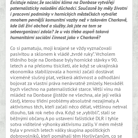
Existuje názor, že sociální klima na Donbase vytvářejí
paternalisticky naladění důchodci. Současně by měly životní
i pracovní podmínky v hornických městečkách vytvářet
mnohem pevnější komunitní vazby než v takovém Charkově,
kde lidi živí obchod a služby. Jak jste na tom se
sebeorganizací zdola? Je u vás třeba aspoň taková
humanitární sociální činnost jako v Charkově?
Co si pamatuju, moji krajané se vždy vyznačovali
pasivitou a sklonem k vládě „tvrdé ruky“. Vrcholem
třídního boje na Donbase byly hornické stávky v 90.
letech a na přelomu tisíciletí, ale když se ukrajinská
ekonomika stabilizovala a horníci začali dostávat
víceméně slušný plat, veškerá aktivnost a odhodlání
bojovat za vlastní práva nenávratně zmizely. Nesváděl
bych všechno na paternalistické starce. Větší vinu má
mládež na Donbase (jistěže ne všechna, ale její velká
část), kterou třídní problémy absolutně nezajímaly. A
aktivismus těch, kteří začali něco dělat, většinou netrval
dlouho, tak rok nebo dva. Když se „vyblbli“, stali se
běžnými občany. A po ustavení fašistické DLR i tyhle
sotva viditelné výhonky aktivismu zašly. V mém městě
byla v prvních letech války skupina apolitických
dobrovolníků, kteří pomáhali těm Horlivčanům, co se