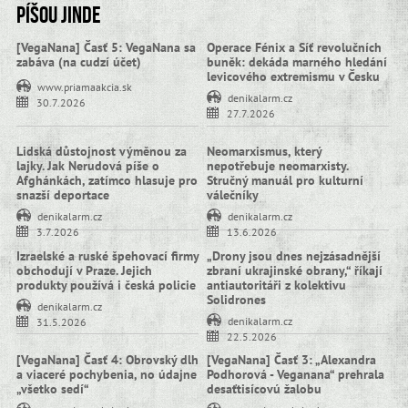
Píšou jinde
[VegaNana] Časť 5: VegaNana sa
Operace Fénix a Síť revolučních
zabáva (na cudzí účet)
buněk: dekáda marného hledání
levicového extremismu v Česku
www.priamaakcia.sk
denikalarm.cz
30.7.2026
27.7.2026
Lidská důstojnost výměnou za
Neomarxismus, který
lajky. Jak Nerudová píše o
nepotřebuje neomarxisty.
Afghánkách, zatímco hlasuje pro
Stručný manuál pro kulturní
snazší deportace
válečníky
denikalarm.cz
denikalarm.cz
3.7.2026
13.6.2026
Izraelské a ruské špehovací firmy
„Drony jsou dnes nejzásadnější
obchodují v Praze. Jejich
zbraní ukrajinské obrany,“ říkají
produkty používá i česká policie
antiautoritáři z kolektivu
Solidrones
denikalarm.cz
denikalarm.cz
31.5.2026
22.5.2026
[VegaNana] Časť 4: Obrovský dlh
[VegaNana] Časť 3: „Alexandra
a viaceré pochybenia, no údajne
Podhorová - Veganana“ prehrala
„všetko sedí“
desaťtisícovú žalobu