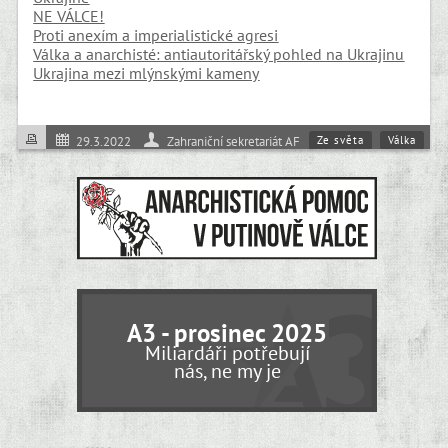
NE VÁLCE!
Proti anexím a imperialistické agresi
Válka a anarchisté: antiautoritářský pohled na Ukrajinu
Ukrajina mezi mlýnskými kameny
Ze světa
Válka
29.3.2022
Zahraniční sekretariát AF
A3 - prosinec 2025
Miliardáři potřebují
nás, ne my je