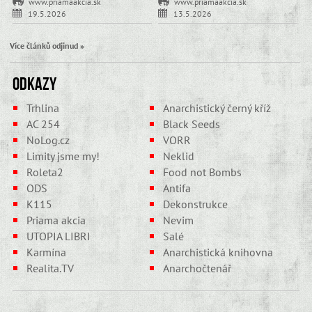
www.priamaakcia.sk
www.priamaakcia.sk
19.5.2026
13.5.2026
Více článků odjinud »
Odkazy
Trhlina
Anarchistický černý kříž
AC 254
Black Seeds
NoLog.cz
VORR
Limity jsme my!
Neklid
Roleta2
Food not Bombs
ODS
Antifa
K115
Dekonstrukce
Priama akcia
Nevim
UTOPIA LIBRI
Salé
Karmína
Anarchistická knihovna
Realita.TV
Anarchočtenář