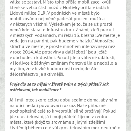
válka se zastaví. Místo toho přišla mobilizace, kvůli
které se velká část mužů z Horlivky ocitla v řadách
Lidové milice DLR. V podnicích ve městě bylo
mobilizováno nejméně padesát procent mužů a
v některých všichni. Výsledkem je to, že se už prostě
nemá kdo starat o infrastrukturu. Známí, kteří pracují
v městských vodárnách, mi řekli 13. března: „Ve měste je
voda jen na pár dní, pak budeme v hajzlu.“ Atmosféra
strachu ve městě je prostě mnohem intenzivnější než
v roce 2014. Ale potraviny a další zboží jsou ještě
v obchodech k dostání. Pokud jde o válečné události,
v Horlivce k žádným změnám frontové linie nedošlo a
myslím, že v brzké budoucnosti nedojde. Ale
dělostřelectvo je aktivnější.
Projevilo se to nějak v životě tvém a tvých přátel?
Jak
ostřelování, tak mobilizace?
Já i můj otec skoro celou dobu sedíme doma, aby nám
na ulici nedali povolávací rozkaz. Naše příbuzné
pochopitelně celé to krveprolití silně prožívají. Pokud
jde o ostřelování, já i moji přátelé žijeme v centru
města, které (když to srovnáme s jinými zdejšími
čtvrtěmi) během celé války ostřelováním moc neutrpělo.