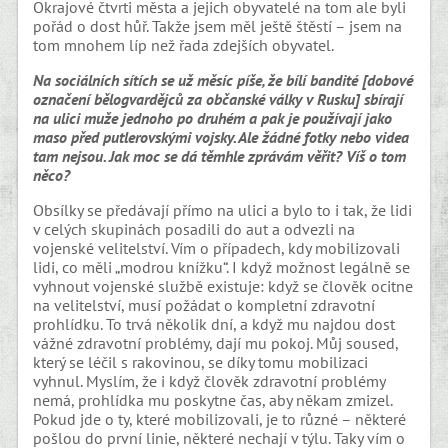
Okrajové čtvrti města a jejich obyvatelé na tom ale byli
pořád o dost hůř. Takže jsem měl ještě štěstí – jsem na
tom mnohem líp než řada zdejších obyvatel.
Na sociálních sítích se už měsíc píše, že bílí bandité [dobové
označení bělogvardějců za občanské války v Rusku] sbírají
na ulici muže jednoho po druhém a pak je používají jako
maso před putlerovskými vojsky. Ale žádné fotky nebo videa
tam nejsou. Jak moc se dá těmhle zprávám věřit? Víš o tom
něco?
Obsílky se předávají přímo na ulici a bylo to i tak, že lidi
v celých skupinách posadili do aut a odvezli na
vojenské velitelství. Vím o případech, kdy mobilizovali
lidi, co měli „modrou knížku“. I když možnost legálně se
vyhnout vojenské službě existuje: když se člověk ocitne
na velitelství, musí požádat o kompletní zdravotní
prohlídku. To trvá několik dní, a když mu najdou dost
vážné zdravotní problémy, dají mu pokoj. Můj soused,
který se léčil s rakovinou, se díky tomu mobilizaci
vyhnul. Myslím, že i když člověk zdravotní problémy
nemá, prohlídka mu poskytne čas, aby někam zmizel.
Pokud jde o ty, které mobilizovali, je to různé – některé
pošlou do první linie, některé nechají v týlu. Taky vím o