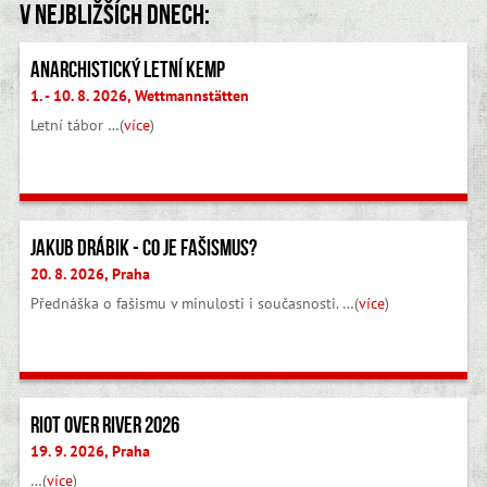
V nejbližších dnech:
Anarchistický letní kemp
1. - 10. 8. 2026, Wettmannstätten
Letní tábor …(
více
)
Jakub Drábik - Co je fašismus?
20. 8. 2026, Praha
Přednáška o fašismu v minulosti i současnosti. …(
více
)
Riot Over River 2026
19. 9. 2026, Praha
…(
více
)