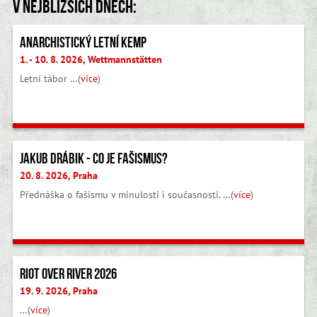
V nejbližších dnech:
Anarchistický letní kemp
1. - 10. 8. 2026, Wettmannstätten
Letní tábor …(
více
)
Jakub Drábik - Co je fašismus?
20. 8. 2026, Praha
Přednáška o fašismu v minulosti i současnosti. …(
více
)
Riot Over River 2026
19. 9. 2026, Praha
…(
více
)