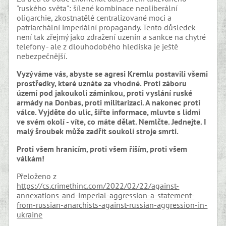
"ruského světa": šílené kombinace neoliberální
oligarchie, zkostnatělé centralizované moci a
patriarchální imperiální propagandy. Tento důsledek
není tak zřejmý jako zdražení uzenin a sankce na chytré
telefony - ale z dlouhodobého hlediska je ještě
nebezpečnější.
Vyzýváme vás, abyste se agresi Kremlu postavili všemi
prostředky, které uznáte za vhodné. Proti záboru
území pod jakoukoli záminkou, proti vyslání ruské
armády na Donbas, proti militarizaci. A nakonec proti
válce. Vyjděte do ulic, šiřte informace, mluvte s lidmi
ve svém okolí - víte, co máte dělat. Nemlčte. Jednejte. I
malý šroubek může zadřít soukolí stroje smrti.
Proti všem hranicím, proti všem říším, proti všem
válkám!
Přeloženo z
https://cs.crimethinc.com/2022/02/22/against-
annexations-and-imperial-aggression-a-statement-
from-russian-anarchists-against-russian-aggression-in-
ukraine