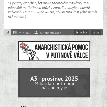
1] (Sergej Naryškin, šéf ruské zahraniční rozvědky, se v
odpovědi na Putinovu otázku zarazil a omylem navrhl
začlenění DLR a LLR do Ruska, ačkoli tuto část ještě neměl
říci nahlas. )
Ze světa
Válka
24.2.2022
Autonomní akce
A3 - prosinec 2025
Miliardáři potřebují
nás, ne my je