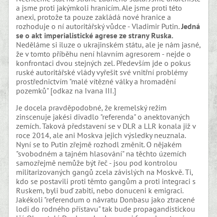
a jsme proti jakýmkoli hranicím. Ale jsme proti této
anexi, protože ta pouze zakládá nové hranice a
rozhoduje o ní autoritářský vůdce - Vladimir Putin.
Jedná
se o akt imperialistické agrese ze strany Ruska.
Neděláme si iluze o ukrajinském státu, ale je nám jasné,
že v tomto příběhu není hlavním agresorem - nejde o
konfrontaci dvou stejných zel. Především jde o pokus
ruské autoritářské vlády vyřešit své vnitřní problémy
prostřednictvím "malé vítězné války a hromadění
pozemků" [odkaz na Ivana III.]
Je docela pravděpodobné, že kremelský režim
zinscenuje jakési divadlo "referenda" o anektovaných
zemích. Taková představení se v DLR a LLR konala již v
roce 2014, ale ani Moskva jejich výsledky neuznala.
Nyní se to Putin zřejmě rozhodl změnit. O nějakém
"svobodném a tajném hlasování" na těchto územích
samozřejmě nemůže být řeč - jsou pod kontrolou
militarizovaných gangů zcela závislých na Moskvě. Ti,
kdo se postavili proti těmto gangům a proti integraci s
Ruskem, byli buď zabiti, nebo donuceni k emigraci.
Jakékoli "referendum o návratu Donbasu jako ztracené
lodi do rodného přístavu" tak bude propagandistickou