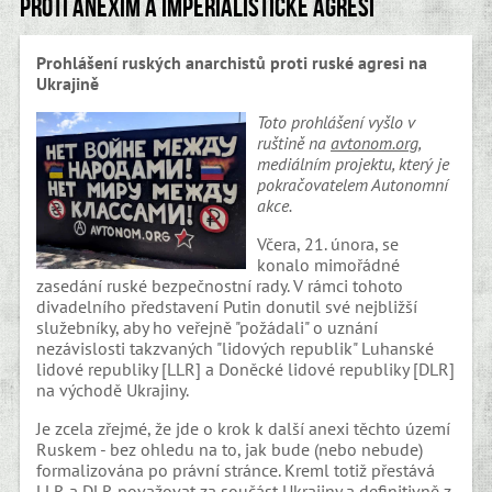
Proti anexím a imperialistické agresi
Prohlášení ruských anarchistů proti ruské agresi na
Ukrajině
Toto prohlášení vyšlo v
ruštině na
avtonom.org
,
mediálním projektu, který je
pokračovatelem Autonomní
akce.
Včera, 21. února, se
konalo mimořádné
zasedání ruské bezpečnostní rady. V rámci tohoto
divadelního představení Putin donutil své nejbližší
služebníky, aby ho veřejně "požádali" o uznání
nezávislosti takzvaných "lidových republik" Luhanské
lidové republiky [LLR] a Doněcké lidové republiky [DLR]
na východě Ukrajiny.
Je zcela zřejmé, že jde o krok k další anexi těchto území
Ruskem - bez ohledu na to, jak bude (nebo nebude)
formalizována po právní stránce. Kreml totiž přestává
LLR a DLR považovat za součást Ukrajiny a definitivně z