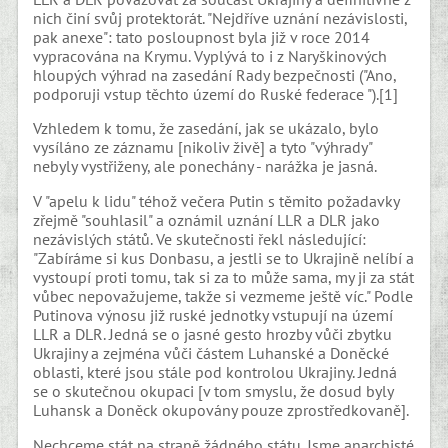
nich činí svůj protektorát. "Nejdříve uznání nezávislosti,
pak anexe": tato posloupnost byla již v roce 2014
vypracována na Krymu. Vyplývá to i z Naryškinových
hloupých výhrad na zasedání Rady bezpečnosti ("Ano,
podporuji vstup těchto území do Ruské federace ").[1]
Vzhledem k tomu, že zasedání, jak se ukázalo, bylo
vysíláno ze záznamu [nikoliv živě] a tyto "výhrady"
nebyly vystřiženy, ale ponechány - narážka je jasná.
V "apelu k lidu" téhož večera Putin s těmito požadavky
zřejmě "souhlasil" a oznámil uznání LLR a DLR jako
nezávislých států. Ve skutečnosti řekl následující:
"Zabíráme si kus Donbasu, a jestli se to Ukrajině nelíbí a
vystoupí proti tomu, tak si za to může sama, my ji za stát
vůbec nepovažujeme, takže si vezmeme ještě víc." Podle
Putinova výnosu již ruské jednotky vstupují na území
LLR a DLR. Jedná se o jasné gesto hrozby vůči zbytku
Ukrajiny a zejména vůči částem Luhanské a Doněcké
oblasti, které jsou stále pod kontrolou Ukrajiny. Jedná
se o skutečnou okupaci [v tom smyslu, že dosud byly
Luhansk a Doněck okupovány pouze zprostředkovaně].
Nechceme stát na straně žádného státu. Jsme anarchisté