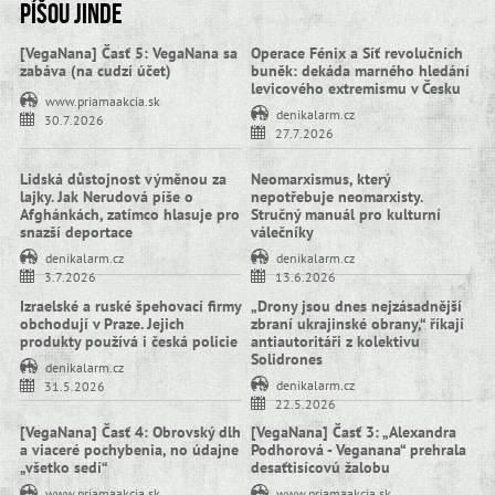
Píšou jinde
[VegaNana] Časť 5: VegaNana sa
Operace Fénix a Síť revolučních
zabáva (na cudzí účet)
buněk: dekáda marného hledání
levicového extremismu v Česku
www.priamaakcia.sk
denikalarm.cz
30.7.2026
27.7.2026
Lidská důstojnost výměnou za
Neomarxismus, který
lajky. Jak Nerudová píše o
nepotřebuje neomarxisty.
Afghánkách, zatímco hlasuje pro
Stručný manuál pro kulturní
snazší deportace
válečníky
denikalarm.cz
denikalarm.cz
3.7.2026
13.6.2026
Izraelské a ruské špehovací firmy
„Drony jsou dnes nejzásadnější
obchodují v Praze. Jejich
zbraní ukrajinské obrany,“ říkají
produkty používá i česká policie
antiautoritáři z kolektivu
Solidrones
denikalarm.cz
denikalarm.cz
31.5.2026
22.5.2026
[VegaNana] Časť 4: Obrovský dlh
[VegaNana] Časť 3: „Alexandra
a viaceré pochybenia, no údajne
Podhorová - Veganana“ prehrala
„všetko sedí“
desaťtisícovú žalobu
www.priamaakcia.sk
www.priamaakcia.sk