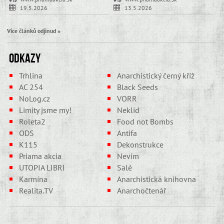
19.5.2026
13.5.2026
Více článků odjinud »
Odkazy
Trhlina
Anarchistický černý kříž
AC 254
Black Seeds
NoLog.cz
VORR
Limity jsme my!
Neklid
Roleta2
Food not Bombs
ODS
Antifa
K115
Dekonstrukce
Priama akcia
Nevim
UTOPIA LIBRI
Salé
Karmína
Anarchistická knihovna
Realita.TV
Anarchočtenář