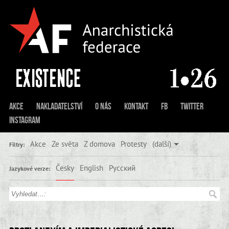
Akce
Nakladatelství
O nás
Kontakt
FB
Twitter
Instagram
Akce
Ze světa
Z domova
Protesty
(další)
Filtry:
Česky
English
Русский
Jazykové verze: