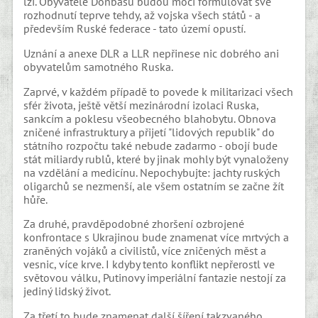
lží. Obyvatelé Donbasu budou moci formulovat své
rozhodnutí teprve tehdy, až vojska všech států - a
především Ruské federace - tato území opustí.
Uznání a anexe DLR a LLR nepřinese nic dobrého ani
obyvatelům samotného Ruska.
Zaprvé, v každém případě to povede k militarizaci všech
sfér života, ještě větší mezinárodní izolaci Ruska,
sankcím a poklesu všeobecného blahobytu. Obnova
zničené infrastruktury a přijetí "lidových republik" do
státního rozpočtu také nebude zadarmo - obojí bude
stát miliardy rublů, které by jinak mohly být vynaloženy
na vzdělání a medicínu. Nepochybujte: jachty ruských
oligarchů se nezmenší, ale všem ostatním se začne žít
hůře.
Za druhé, pravděpodobné zhoršení ozbrojené
konfrontace s Ukrajinou bude znamenat více mrtvých a
zraněných vojáků a civilistů, více zničených měst a
vesnic, více krve. I kdyby tento konflikt nepřerostl ve
světovou válku, Putinovy imperiální fantazie nestojí za
jediný lidský život.
Za třetí to bude znamenat další šíření takzvaného