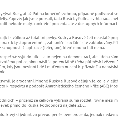
vyzývat Rusy, ať už Putina konečně svrhnou, případně podivovat se
ivity. Zaprvé: jak jsme popsali, řada Rusů by Putina svrhla ráda, n
h podíl nebude malý, konkrétní procenta ale z dostupných informací
írající s válkou až totalitní prvky. Rusky a Rusové čelí neustálé pr
rakticky stoprocentně –, zahraniční sociální sítě zablokovány. Pří
é schopnosti či aplikace (Telegram), které mnoho lidí nemá.
zpečná: vyjít do ulic – a to nejen na demonstraci, ale i třeba sám
tvrdému policejnímu násilí a potenciálně třeba půlměsíci vězení. 
tům, kdy jsou nevinní lidé i mučením nuceni k „přiznání“ a naprásk
nic.
vrhli, je arogantní. Mnohé Rusky a Rusové dělají vše, co je v jejich
oto k respektu a podpoře Anarchistického černého kříže (ABC) Mosk
podnicích – přičemž se celková vybraná suma rozdělí rovně mezi 
íspěvek přímo do Ruska. Podrobnosti najdete
ZDE
.
u, který si jednak za převod peněz bere procenta, jednak nedávn