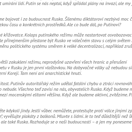
umírání lidí. Putin se nás neptal, když spřádal plány na invazi, ale my
íme bojovat i za budoucnost Ruska. Šílenému diktátorovi nezbývá moc 
ázkou času a konkrétních prostředků. Ale co bude dál, po Putinovi?
rické křižovatce. Kolaps putinského režimu může nastartovat osvobozovací
e přinejmenším přestane být Rusko ve válečném stavu s celým světem i
ěnu politického systému směrem k velké decentralizaci, například zruš
ě větší zakuklení režimu, neprodyšné uzavření všech hranic a přerušení
etu v Rusku je jen první vlaštovkou. Na dobyvačné války už nebudou síl
ní Koreji. Tam není ani anarchistické hnutí.
tost. Putinův autoritářský režim udělal fatální chybu a ztrácí rovnová
o nebude. Všechno teď zavisí na nás, obyvatelích Ruska. Když budeme m
e mezi mocenskými elitami většina. Když ale budeme aktivní, zvítězíme. 
ěte kdykoli jindy. Jestli vůbec nemůžete, protestujte proti válce jinými z
“, vyvěšujte plakáty z balkonů. Mluvte s lidmi. Je to teď důležitější než š
y, ale také Ruska. Rozhoduje se o naší budoucnosti – a jen my poneseme