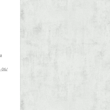
da
3-06/