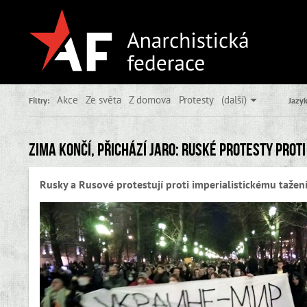
Akce
Ze světa
Z domova
Protesty
(další)
Filtry:
Jazyk
Zima končí, přichází jaro: ruské protesty proti
Rusky a Rusové protestují proti imperialistickému tažení