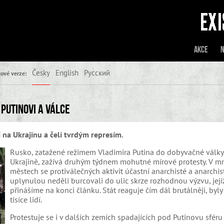
Akce
N
Česky
English
Русский
ové verze:
 Putinovi a válce
 na Ukrajinu a čelí tvrdým represím.
Rusko, zatažené režimem Vladimira Putina do dobyvačné války 
Ukrajině, zažívá druhým týdnem mohutné mírové protesty. V 
městech se protiválečných aktivit účastní anarchisté a anarchis
uplynulou neděli burcovali do ulic skrze rozhodnou výzvu, její
přinášíme na konci článku. Stát reaguje čím dál brutálněji, byly
tisíce lidí.
Protestuje se i v dalších zemích spadajících pod Putinovu sféru 