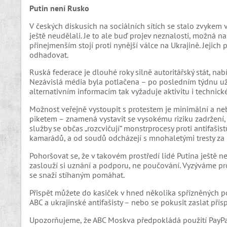
Putin není Rusko
V českých diskusích na sociálních sítích se stalo zvykem 
ještě neudělali. Je to ale buď projev neznalosti, možná na
přinejmenším stojí proti nynější válce na Ukrajině. Jejic
odhadovat.
Ruská federace je dlouhé roky silně autoritářský stát, nab
Nezávislá média byla potlačena – po posledním týdnu už p
alternativním informacím tak vyžaduje aktivitu i technick
Možnost veřejně vystoupit s protestem je minimální a nebe
piketem – znamená vystavit se vysokému riziku zadržení, 
služby se občas „rozcvičují“ monstrprocesy proti antifašis
kamarádů, a od soudů odcházejí s mnohaletými tresty za 
Pohoršovat se, že v takovém prostředí lidé Putina ještě nes
zaslouží si uznání a podporu, ne poučování. Vyzýváme pr
se snaží stíhaným pomáhat.
Přispět můžete do kasiček v hned několika spřízněných 
ABC a ukrajinské antifašisty – nebo se pokusit zaslat př
Upozorňujeme, že ABC Moskva předpokládá použití PayPal