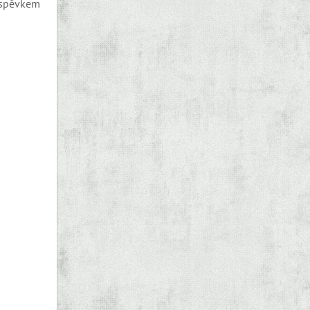
říspěvkem