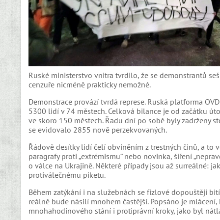
Ruské ministerstvo vnitra tvrdilo, že se demonstrantů seš
cenzuře nicméně prakticky nemožné.
Demonstrace provází tvrdá represe. Ruská platforma OVD m
5300 lidí v 74 městech. Celková bilance je od začátku úto
ve skoro 150 městech. Řadu dní po sobě byly zadrženy s
se evidovalo 2855 nově perzekvovaných.
Řádově desítky lidí čelí obviněním z trestných činů, a to
paragrafy proti „extrémismu“ nebo novinka, šíření „neprav
o válce na Ukrajině. Některé případy jsou až surreálné: 
protiválečnému piketu.
Během zatýkání i na služebnách se fízlové dopouštějí bit
reálně bude násilí mnohem častější. Popsáno je mlácení, k
mnohahodinového stání i protiprávní kroky, jako byl nátlak