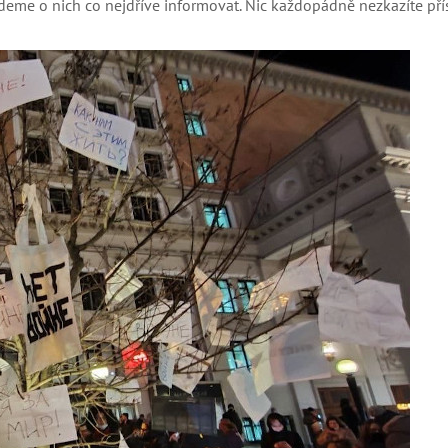
udeme o nich co nejdříve informovat. Nic každopádně nezkazíte p