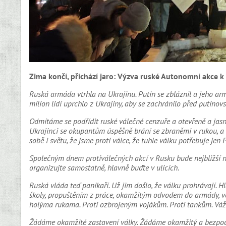
Zima končí, přichází jaro:
Výzva ruské Autonomní akce k
Ruská armáda vtrhla na Ukrajinu. Putin se zbláznil a jeho arm
milion lidí uprchlo z Ukrajiny, aby se zachránilo před putinovs
Odmítáme se podřídit ruské válečné cenzuře a otevřeně a jasn
Ukrajinci se okupantům úspěšně brání se zbraněmi v rukou, a 
sobě i světu, že jsme proti válce, že tuhle válku potřebuje jen 
Společným dnem protiválečných akcí v Rusku bude nejbližší ne
organizujte samostatně, hlavně buďte v ulicích.
Ruská vláda teď panikaří. Už jim došlo, že válku prohrávají. 
školy, propuštěním z práce, okamžitým odvodem do armády, věz
holýma rukama. Proti ozbrojeným vojákům. Proti tankům. Váž
Žádáme okamžité zastavení války. Žádáme okamžitý a bezpodm