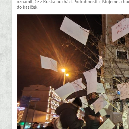
oznámil, že z Ruska odchází. Podrobnosti zjišťujeme a b
do kasiček.