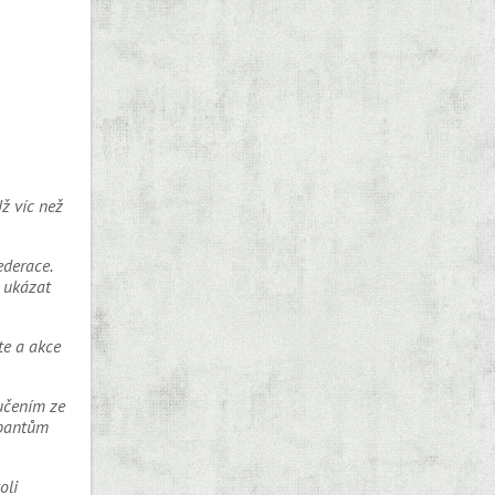
Už víc než
ederace.
e ukázat
te a akce
oučením ze
upantům
oli