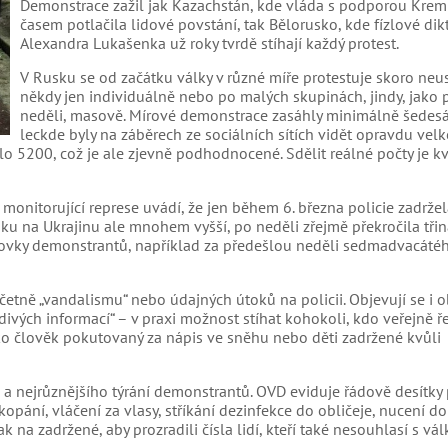
Demonstrace zažil jak Kazachstán, kde vláda s podporou Krem
časem potlačila lidové povstání, tak Bělorusko, kde fízlové dik
Alexandra Lukašenka už roky tvrdě stíhají každý protest.
V Rusku se od začátku války v různé míře protestuje skoro neu
někdy jen individuálně nebo po malých skupinách, jindy, jako 
neděli, masově. Mírové demonstrace zasáhly minimálně šedesá
leckde byly na záběrech ze sociálních sítích vidět opravdu velk
lo 5200, což je ale zjevně podhodnocené. Sdělit reálné počty je kv
onitorující represe uvádí, že jen během 6. března policie zadrže
ku na Ukrajinu ale mnohem vyšší, po neděli zřejmě překročila třiná
tovky demonstrantů, například za předešlou neděli sedmadvacáté
 včetně „vandalismu“ nebo údajných útoků na policii. Objevují se i 
divých informací“ – v praxi možnost stíhat kohokoli, kdo veřejně ř
jako člověk pokutovaný za nápis ve sněhu nebo děti zadržené kvůli
í a nejrůznějšího týrání demonstrantů. OVD eviduje řádově desítky 
opání, vláčení za vlasy, stříkání dezinfekce do obličeje, nucení do
 na zadržené, aby prozradili čísla lidí, kteří také nesouhlasí s vál