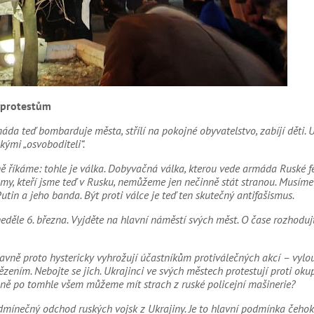
 protestům
áda teď bombarduje města, střílí na pokojné obyvatelstvo, zabíjí děti. 
kými „osvoboditeli“.
ě říkáme: tohle je válka. Dobyvačná válka, kterou vede armáda Ruské f
my, kteří jsme teď v Rusku, nemůžeme jen nečinně stát stranou. Musím
Putin a jeho banda. Být proti válce je teď ten skutečný antifašismus.
děle 6. března. Vyjděte na hlavní náměstí svých měst. O čase rozhoduj
Hlavně proto hystericky vyhrožují účastníkům protiválečných akcí – vyl
ením. Nebojte se jich. Ukrajinci ve svých městech protestují proti ok
ně po tomhle všem můžeme mít strach z ruské policejní mašinerie?
ínečný odchod ruských vojsk z Ukrajiny. Je to hlavní podmínka čehok