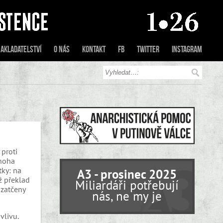
akladatelství
O nás
Kontakt
FB
Twitter
Instagram
proti
mnoha
tky: na
A3 - prosinec 2025
ž překlad
Miliardáři potřebují
 zatčeny
nás, ne my je
vlivu.