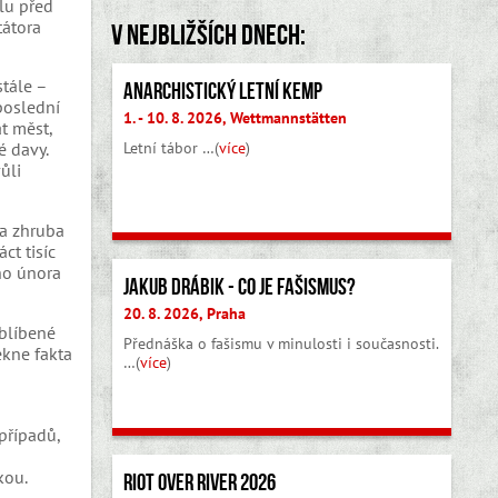
lu před
tátora
V nejbližších dnech:
stále –
Anarchistický letní kemp
poslední
1. - 10. 8. 2026, Wettmannstätten
t měst,
Letní tábor …(
více
)
é davy.
ůli
la zhruba
ct tisíc
ho února
Jakub Drábik - Co je fašismus?
20. 8. 2026, Praha
oblíbené
Přednáška o fašismu v minulosti i současnosti.
ekne fakta
…(
více
)
případů,
kou.
Riot Over River 2026