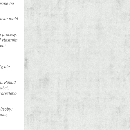
 jsme ho
času: malá
 procesy.
 vlastním
ení
y, ale
hu. Pokud
lčet,
Prorezlého
působy:
kola,