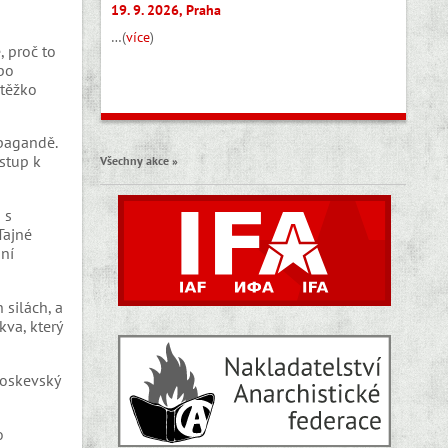
19. 9. 2026, Praha
…(
více
)
, proč to
ebo
 těžko
opagandě.
stup k
Všechny akce »
 s
Tajné
ání
 silách, a
va, který
moskevský
o