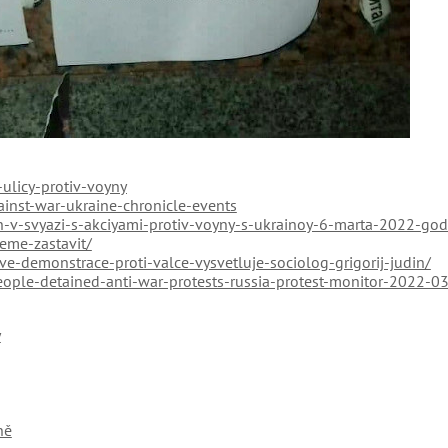
ulicy-protiv-voyny
inst-war-ukraine-chronicle-events
-v-svyazi-s-akciyami-protiv-voyny-s-ukrainoy-6-marta-2022-go
eme-zastavit/
ve-demonstrace-proti-valce-vysvetluje-sociolog-grigorij-judin/
ople-detained-anti-war-protests-russia-protest-monitor-2022-0
y
ně