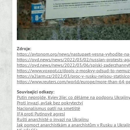
Zdroj
e
:
https://avtonom.org/news/nastupaet-vesna-vyhodite-na-
https://ovd.news/news/2022/03/02/russian-protests-aga
https://ovd.news/news/2022/03/06/spiski-zaderzhannyh
https://www.voxpot.cz/dopis-z-moskvy-odsud-to-nemuz
https://a2larm.cz/2022/03/proc-v-rusku-nejsou-statisico
https://www.reuters.com/world/europe/more-than-64-pe
Související odkazy:
Putin neprojde, Kyjev žije: co děláme na podporu Ukrajin
Proti invazi, avšak bez pokrytectví
Nacionalismus patří na smetiště
IFA proti Putinově agresi
Ruští anarchisté o invazi na Ukrajinu
Jak pomoct anarchistkám a anarchistům v Rusku a Ukraji