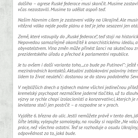
dalšího – agrese Ruské federace musí skončit. Musíme zastavit 
včas nezastavili. Musíme to udělat aspoň teď.
Naším hlavním cílem je zastavení války na Ukrajině. Ale mus
vítězná válka nejde podle plánu a teď je jeho sesazení jen ot
Země, které vstoupily do „Ruské federace“, teď stojí na histo
Nepovedou samozřejmě okamžitě k anarchistickému ideálu, al
obyvatelstvem. Vlna změn může přinést šanci na skutečnou zm
prezidentského úřadu a přechod k parlamentní republice.
Je tu ovšem i další varianta toho, „co bude po Putinovi“: ješt
mezinárodních kontaktů. Aktuální zablokování poloviny intern
lidem to život neulehčí: dostanou se do stavu podobného Sever
V nejbližších dnech a týdnech máme všichni jedinečnou příleži
kremelský psychopat nezmáčkne jaderné tlačítko, už tu dlouh
výzvy se rychle chopí izolacionisti a konzervativci, kterých j
leviatana stačí jen postrčit – a rozpadne se v prach.
Vyjděte 6. března do ulic. Jestli nemůžete právě v tento den, jd
šiřte letáky, vylepujte samolepky, na roušky si napište „Ne válce
práce, než všechno ostatní. Teď se rozhoduje o osudu Ukrajin
odpovědnost za to, jaká bude.