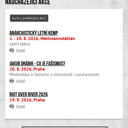
Nadcházející akce
archiv proběhlých akcí
Anarchistický letní kemp
1. - 10. 8. 2026, Wettmannstätten
Letní tábor
(
více
)
Jakub Drábik - Co je fašismus?
20. 8. 2026, Praha
Přednáška o fašismu v minulosti i současnosti.
(
více
)
Riot Over River 2026
19. 9. 2026, Praha
(
více
)