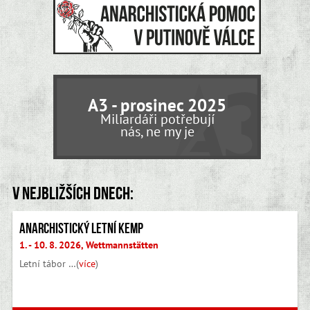
A3 - prosinec 2025
Miliardáři potřebují
nás, ne my je
V nejbližších dnech:
Anarchistický letní kemp
1. - 10. 8. 2026, Wettmannstätten
Letní tábor …(
více
)