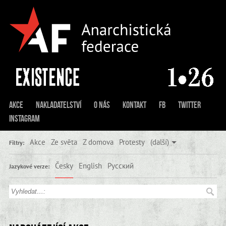
Akce
Nakladatelství
O nás
Kontakt
FB
Twitter
Instagram
Akce
Ze světa
Z domova
Protesty
(další)
Filtry:
Česky
English
Русский
Jazykové verze: