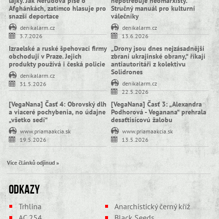
lajky. Jak Nerudová píše o
nepotřebuje neomarxisty.
Afghánkách, zatímco hlasuje pro
Stručný manuál pro kulturní
snazší deportace
válečníky
denikalarm.cz
denikalarm.cz
3.7.2026
13.6.2026
Izraelské a ruské špehovací firmy
„Drony jsou dnes nejzásadnější
obchodují v Praze. Jejich
zbraní ukrajinské obrany,“ říkají
produkty používá i česká policie
antiautoritáři z kolektivu
Solidrones
denikalarm.cz
denikalarm.cz
31.5.2026
22.5.2026
[VegaNana] Časť 4: Obrovský dlh
[VegaNana] Časť 3: „Alexandra
a viaceré pochybenia, no údajne
Podhorová - Veganana“ prehrala
„všetko sedí“
desaťtisícovú žalobu
www.priamaakcia.sk
www.priamaakcia.sk
19.5.2026
13.5.2026
Více článků odjinud »
Odkazy
Trhlina
Anarchistický černý kříž
AC 254
Black Seeds