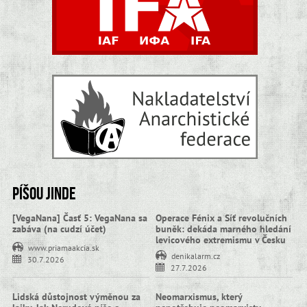
Píšou jinde
[VegaNana] Časť 5: VegaNana sa
Operace Fénix a Síť revolučních
zabáva (na cudzí účet)
buněk: dekáda marného hledání
levicového extremismu v Česku
www.priamaakcia.sk
denikalarm.cz
30.7.2026
27.7.2026
Lidská důstojnost výměnou za
Neomarxismus, který