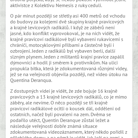
aktivistce z Kolektivu Nemesis z ruky ceduli.
O pár minut později se střetly asi 400 metrů od vchodu
do budovy za kolejemi dvě skupiny krajně pravicových
a krajně levicových radikálů. I když ze záběrů není
jasné, kdo konflikt vyprovokoval, je na nich vidět, že
krajně pravicoví radikálové byli vybaveni rukavicemi s
chrániči, motocyklovými přilbami a částečně byli i
ozbrojeni. Jeden z radikálů byl vybaven berlí, další
slzným plynem. Jeden z militantů krajní pravice zapálil
dýmovnici a hodil ji směrem k protivníkům. Na ulici
propukla bitka, která je zdokumentovaná různými videy,
jež se na veřejnosti objevila později, než video útoku na
Quentina Deranqua.
Z dostupných videí je vidět, že zde bojuje 16 krajně
pravicových a 13 krajně levicových radikálů, co je mimo
záběry, ale nevíme. O něco později se tři krajně
pravicoví radikálové ocitli o kousek dál, odděleni od
ostatních, načež byli povaleni na zem. Dvěma se
podařilo utéct, Quentin Deranque zůstal ležet a
následuje veřejnosti dobře známá situace
zdokumentovaná videozáznamem, který někdo pořídil z
přilehlého domu a na němž je vidět, jak leží na zemi a