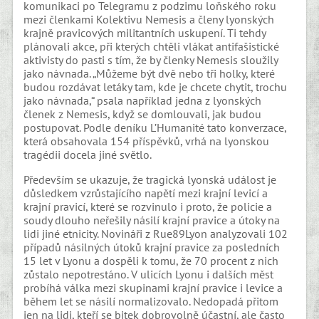
komunikaci po Telegramu z podzimu loňského roku
mezi členkami Kolektivu Nemesis a členy lyonských
krajně pravicových militantních uskupení. Ti tehdy
plánovali akce, při kterých chtěli vlákat antifašistické
aktivisty do pasti s tím, že by členky Nemesis sloužily
jako návnada. „Můžeme být dvě nebo tři holky, které
budou rozdávat letáky tam, kde je chcete chytit, trochu
jako návnada,“ psala například jedna z lyonských
členek z Nemesis, když se domlouvali, jak budou
postupovat. Podle deníku L’Humanité tato konverzace,
která obsahovala 154 příspěvků, vrhá na lyonskou
tragédii docela jiné světlo.
Především se ukazuje, že tragická lyonská událost je
důsledkem vzrůstajícího napětí mezi krajní levicí a
krajní pravicí, které se rozvinulo i proto, že policie a
soudy dlouho neřešily násilí krajní pravice a útoky na
lidi jiné etnicity. Novináři z Rue89Lyon analyzovali 102
případů násilných útoků krajní pravice za posledních
15 let v Lyonu a dospěli k tomu, že 70 procent z nich
zůstalo nepotrestáno. V ulicích Lyonu i dalších měst
probíhá válka mezi skupinami krajní pravice i levice a
během let se násilí normalizovalo. Nedopadá přitom
jen na lidi, kteří se bitek dobrovolně účastní, ale často