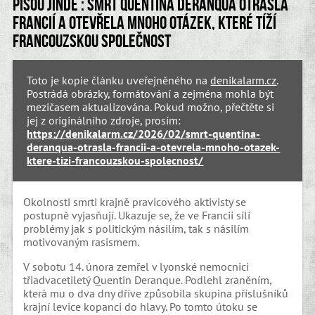
Píšou jinde : Smrt Quentina Deranqua otřásla
Francií a otevřela mnoho otázek, které tíží
francouzskou společnost
Toto je kopie článku uveřejněného na
denikalarm.cz
.
Postrádá obrázky, formátování a zejména mohla být
mezičasem aktualizována. Pokud možno, přečtěte si
jej z originálního zdroje, prosím:
https://denikalarm.cz/2026/02/smrt-quentina-
deranqua-otrasla-francii-a-otevrela-mnoho-otazek-
ktere-tizi-francouzskou-spolecnost/
Okolnosti smrti krajně pravicového aktivisty se
postupně vyjasňují. Ukazuje se, že ve Francii sílí
problémy jak s politickým násilím, tak s násilím
motivovaným rasismem.
V sobotu 14. února zemřel v lyonské nemocnici
třiadvacetiletý Quentin Deranque. Podlehl zraněním,
která mu o dva dny dříve způsobila skupina příslušníků
krajní levice kopanci do hlavy. Po tomto útoku se