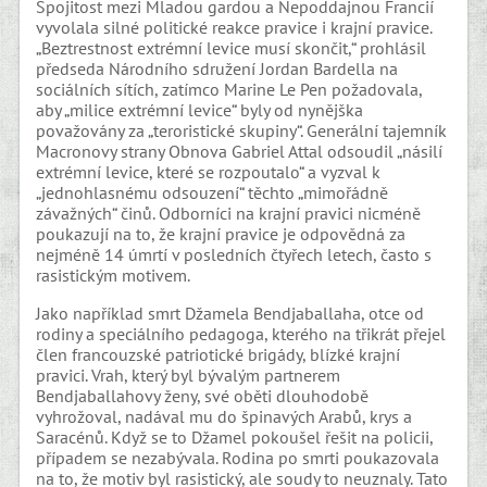
Spojitost mezi Mladou gardou a Nepoddajnou Francií
vyvolala silné politické reakce pravice i krajní pravice.
„Beztrestnost extrémní levice musí skončit,“ prohlásil
předseda Národního sdružení Jordan Bardella na
sociálních sítích, zatímco Marine Le Pen požadovala,
aby „milice extrémní levice“ byly od nynějška
považovány za „teroristické skupiny“. Generální tajemník
Macronovy strany Obnova Gabriel Attal odsoudil „násilí
extrémní levice, které se rozpoutalo“ a vyzval k
„jednohlasnému odsouzení“ těchto „mimořádně
závažných“ činů. Odborníci na krajní pravici nicméně
poukazují na to, že krajní pravice je odpovědná za
nejméně 14 úmrtí v posledních čtyřech letech, často s
rasistickým motivem.
Jako například smrt Džamela Bendjaballaha, otce od
rodiny a speciálního pedagoga, kterého na třikrát přejel
člen francouzské patriotické brigády, blízké krajní
pravici. Vrah, který byl bývalým partnerem
Bendjaballahovy ženy, své oběti dlouhodobě
vyhrožoval, nadával mu do špinavých Arabů, krys a
Saracénů. Když se to Džamel pokoušel řešit na policii,
případem se nezabývala. Rodina po smrti poukazovala
na to, že motiv byl rasistický, ale soudy to neuznaly. Tato