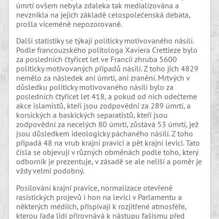
úmrtí ovšem nebyla zdaleka tak medializována a
nevznikla na jejich základě celospolečenská debata,
prošla víceméně nepozorovaně.
Další statistiky se týkají politicky motivovaného násilí.
Podle francouzského politologa Xaviera Crettieze bylo
za posledních čtyřicet let ve Francii zhruba 5600
politicky motivovaných případů násilí. Z toho jich 4829
nemělo za následek ani úmrtí, ani zranění. Mrtvých v
důsledku politicky motivovaného násilí bylo za
posledních čtyřicet let 418, a pokud od nich odečteme
akce islamistů, kteří jsou zodpovědní za 289 úmrtí, a
korsických a baskických separatistů, kteří jsou
zodpovědní za necelých 80 úmrtí, zůstává 53 úmrtí, jež
jsou důsledkem ideologicky páchaného násilí. Z toho
připadá 48 na vrub krajní pravici a pět krajní levici. Tato
čísla se objevují v různých obměnách podle toho, který
odborník je prezentuje, v zásadě se ale neliší a poměr je
vždy velmi podobný.
Posilování krajní pravice, normalizace otevřeně
rasistických projevů i hon na levici v Parlamentu a
některých médiích, přispívají k rozjitřené atmosféře,
kterou řada lidí přirovnává k nástupu fašismu před