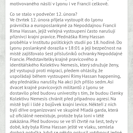
motivovaného násilí v Lyonu i ve Francii celkově.
Co se stalo v podvečer 12. února?
Ve čtvrtek 12. února přijela vystoupit do Lyonu
právnička a europoslankyně za Nepoddajnou Francii
Rima Hassan, jejíž veřejná vystoupení často narušují
příznivci krajní pravice. Přednáška Rimy Hassan
proběhla v Institutu politických studií po 18. hodině. Do
Lyonu poslankyně dorazila v 18:01 a její bezpečnost na
místě zajišťovalo šest příslušníků ochranky Nepoddajné
Francie. Představitelky krajně pravicového a
identitářského Kolektivu Nemesis, který sdružuje ženy,
jež vystupují proti migraci, předem ohlásily, že
uspořádají během vystoupení Rimy Hassan happening,
aby přednášku narušily. Na akci jich přišlo sedm. Asi
dvacet krajně pravicových militantů z Lyonu se
dostavilo před budovu univerzity s tím, že budou členky
Kolektivu Nemesis chránit před případnou agresí. Na
místě byli i lidé z bojůvek krajní levice. Někteří z nich
byli dříve organizovaní ve skupině Mladá garda, která
už oficiálně neexistuje, protože byla loni v létě
zakázána. Před budovou se ve tři čtvrtě na šest, tedy v
době, kdy byla Rima Hassan ještě ve vlaku, semlela
drobná potyčka, když se někdo pokusil vytrhnout jedné