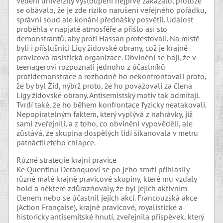
Vedení univerzity vystoupení nejprve zakázalo, protože
se obávalo, že je zde riziko narušení veřejného pořádku,
správní soud ale konání přednášky posvětil. Událost
proběhla v napjaté atmosféře a přišlo asi sto
demonstrantů, aby proti Hassan protestovali. Na místě
byli i příslušníci Ligy židovské obrany, což je krajně
pravicová rasistická organizace. Obvinění se hájí, že v
teenagerovi rozpoznali jednoho z účastníků
protidemonstrace a rozhodně ho nekonfrontovali proto,
že by byl Žid, nýbrž proto, že ho považovali za člena
Ligy židovské obrany. Antisemistský motiv tak odmítají.
Tvrdí také, že ho během konfrontace fyzicky neatakovali.
Nepopiratelným faktem, který vyplývá z nahrávky, již
sami zveřejnili, a z toho, co obvinění vypověděli, ale
zůstává, že skupina dospělých lidí šikanovala v metru
patnáctiletého chlapce.
Různé strategie krajní pravice
Ke Quentinu Deranquovi se po jeho smrti přihlásily
různé malé krajně pravicové skupiny, které mu vzdaly
hold a některé zdůrazňovaly, že byl jejich aktivním
členem nebo se účastnil jejich akcí. Francouzská akce
(Action Française), krajně pravicové, royalistické a
historicky antisemitské hnutí, zveřejnila příspěvek, který