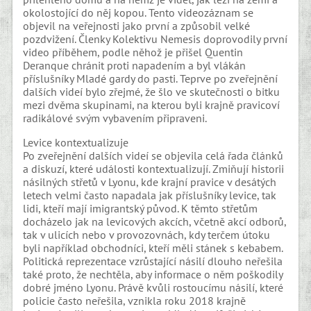
okolostojící do něj kopou. Tento videozáznam se
objevil na veřejnosti jako první a způsobil velké
pozdvižení. Členky Kolektivu Nemesis doprovodily první
video příběhem, podle něhož je přišel Quentin
Deranque chránit proti napadením a byl vlákán
příslušníky Mladé gardy do pasti. Teprve po zveřejnění
dalších videí bylo zřejmé, že šlo ve skutečnosti o bitku
mezi dvěma skupinami, na kterou byli krajně pravicoví
radikálové svým vybavením připraveni.
Levice kontextualizuje
Po zveřejnění dalších videí se objevila celá řada článků
a diskuzí, které události kontextualizují. Zmiňují historii
násilných střetů v Lyonu, kde krajní pravice v desátých
letech velmi často napadala jak příslušníky levice, tak
lidi, kteří mají imigrantský původ. K těmto střetům
docházelo jak na levicových akcích, včetně akcí odborů,
tak v ulicích nebo v provozovnách, kdy terčem útoku
byli například obchodníci, kteří měli stánek s kebabem.
Politická reprezentace vzrůstající násilí dlouho neřešila
také proto, že nechtěla, aby informace o něm poškodily
dobré jméno Lyonu. Právě kvůli rostoucímu násilí, které
policie často neřešila, vznikla roku 2018 krajně