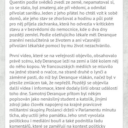
Quentin podle svědků zvedl ze země, nepamatoval si,
co se stalo, byl zmatený, ale při vědomí, a odmítal
přivolat sanitku. Jeden z jeho přátel ho chtěl vzít k sobě
domů, ale jeho stav se zhoršoval a hodinu a půl poté
pro něj přijela záchranka, která ho odvezla v kritickém
stavu a v bezvědomí do nemocnice, kde o dva dny
později zemřel. Podle ošetřujícího lékaře měl Deranque
zranění neslučitelná se životem a ani včasnější
přivolání lékařské pomoci by mu život nezachránilo.
První video, které se na veřejnosti objevilo, obsahovalo
právě scénu, kdy Deranque leží na zemi a lidé kolem něj
do něho kopou. Ve francouzských médiích se mluvilo
na jedné straně o rvačce, na straně druhé o lynči a
záměrné pasti, do níž byl Deranque vlákán, načež byl v
přesile zmlácen tak, že nepřežil. Později se objevila
další videa i informace, které dodaly širší obraz událostí
toho dne. Samotný Deranque přitom byl někým
popisován jako nenásilný student a katolík, jinými
zdroji jako člověk napojený na krajně pravicové
militantní skupiny. Poslanci drželi v Parlamentu minutu
ticha, aby uctili jeho památku. Jeho smrt vyvolala
politickou i mediální bouři a také podnítila řadu
komentářů, které se zaměřují na kontext politicky