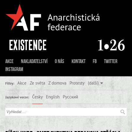
Akce
Nakladatelství
O nás
Kontakt
FB
Twitter
Instagram
Akce
Ze světa
Z domova
Protesty
(další)
Filtry:
Česky
English
Русский
Jazykové verze: