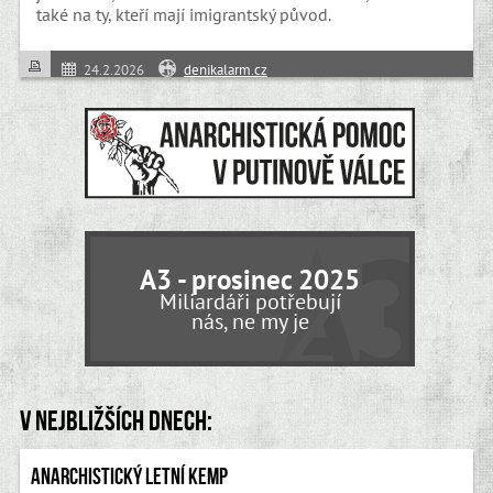
také na ty, kteří mají imigrantský původ.
24.2.2026
denikalarm.cz
A3 - prosinec 2025
Miliardáři potřebují
nás, ne my je
V nejbližších dnech:
Anarchistický letní kemp