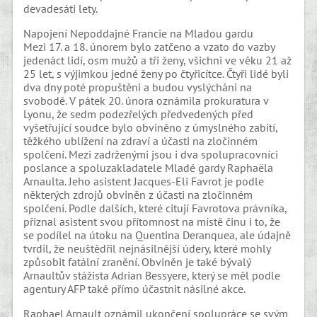
devadesáti lety.
Napojení Nepoddajné Francie na Mladou gardu
Mezi 17. a 18. únorem bylo zatčeno a vzato do vazby
jedenáct lidí, osm mužů a tři ženy, všichni ve věku 21 až
25 let, s výjimkou jedné ženy po čtyřicítce. Čtyři lidé byli
dva dny poté propuštěni a budou vyslýcháni na
svobodě. V pátek 20. února oznámila prokuratura v
Lyonu, že sedm podezřelých předvedených před
vyšetřující soudce bylo obviněno z úmyslného zabití,
těžkého ublížení na zdraví a účasti na zločinném
spolčení. Mezi zadrženými jsou i dva spolupracovníci
poslance a spoluzakladatele Mladé gardy Raphaëla
Arnaulta. Jeho asistent Jacques-Eli Favrot je podle
některých zdrojů obviněn z účasti na zločinném
spolčení. Podle dalších, které citují Favrotova právníka,
přiznal asistent svou přítomnost na místě činu i to, že
se podílel na útoku na Quentina Deranquea, ale údajně
tvrdil, že neuštědřil nejnásilnější údery, které mohly
způsobit fatální zranění. Obviněn je také bývalý
Arnaultův stážista Adrian Bessyere, který se měl podle
agentury AFP také přímo účastnit násilné akce.
Raphael Arnault oznámil ukončení spolupráce se svým