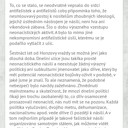
To, co se stalo, se neodvratně vepsalo do srdcí
antifašistek a antifašistů coby připomínka toho, že
nesmlouvavý postoj k nositelům zhoubných ideologií,
jejichž ústředním nástrojem je násilí, není hra ani
víkendová zábava. Šlo o dobu výrazného vzestupu
neonacistických aktivit. A bylo to mimo jiné
nekompromisní antifašistické úsilí, kterému se je
podařilo vytlačit z ulic.
Šestnáct let od Honzovy vraždy se možná jeví jako
dlouhá doba. Dnešní ulice jsou takřka prosté
neonacistického násilí a neexistuje žádný výrazný
politický ani subkulturní jmenovatel jako dříve, který by
měl potenciál neonacistické bojůvky oživit v podobě, v
jaké jsme je znali. To ale neznamená, že podobné
nebezpečí bylo navždy zažehnáno. Zhnědnutí
mainstreamu a skutečnost, že mnozí dnešní politici
říkají jen trochu zaobaleněji to, co dřív osamoceně
prosazovali neonacisti, nás nutí mít se na pozoru. Každá
politika vylučování, dvojího metru, dehumanizace,
nacionalismu apod. vede dříve či později k násilí. A v
tom nejhorším případě je takové fašistické násilí
organizováno samotným státem, jak můžeme vidět