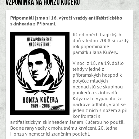
Vzpomínka na Honzu Kučeru
Připomněli jsme si 16. výročí vraždy antifašistického
skinheada z Příbrami.
Již od oněch tragických
dnů v lednu 2008 si každý
rok připomínáme
památku Jana Kučery.
V noci z 18. na 19. došlo
tehdy v jedné z
příbramských hospod k
potyčce mladých
neonacistů se skupinou
punkerů a skinheadů.
Když už to vypadalo, že
náckové odtáhli, vrátil se
jeden z nich s nožem a při
konfrontaci s
antifašistickým skinheadem Janem Kučerou ho použil.
Bodné rány vedly k mohutnému krvácení. 20. ledna
Honza v nemocnici zraněním podlehl.