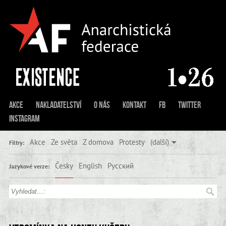
Akce
Nakladatelství
O nás
Kontakt
FB
Twitter
Instagram
Akce
Ze světa
Z domova
Protesty
(další)
Filtry:
Česky
English
Русский
Jazykové verze: