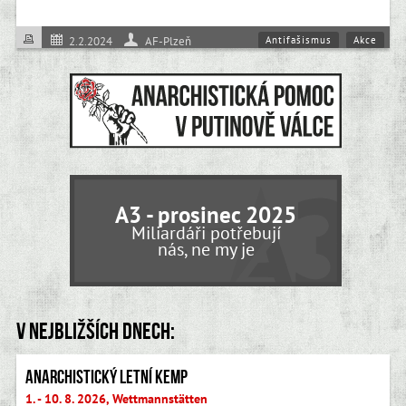
Antifašismus
Akce
2.2.2024
AF-Plzeň
A3 - prosinec 2025
Miliardáři potřebují
nás, ne my je
V nejbližších dnech:
Anarchistický letní kemp
1. - 10. 8. 2026, Wettmannstätten