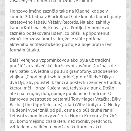
zasažených střelbou na filozofické fakultě.
Honzovo jméno zaznělo také na Kladně, kde se v
sobotu 20. ledna v Black Road Café konala launch party
kazetového labelu Věžáky Records. Na akci zahrály
kapely Kult masek, Edúv syn a Protijed. V proslovu
zaznělo poděkování lidem, co přišli, a připomenutí
výročí Honzova úmrtí s tím, že je stále potřeba
aktivního antifašistického postoje a boje proti všem
formám útlaku.
Další veřejnou vzpomínkovou akcí byla už tradiční
pouštěčka v plzeňské družstevní kavárně Družba, kde
se v pátek 19. ledna u pultu s gramofony, ozdobeného
vlajkou „Good night white pride“, protočili dvě Djky a
dva Djs, aby pouštěli k tanci a poslechu zejména hudbu,
kterou měl Honza Kučera rád, tedy ska a punk. Došlo
ale i na reggae, dub, garage punk nebo hardcore. O
žánrovou pestrost se postarali Tony Magor Vrtačka, DJky
Basha (The Ugly Selectors) a Tali (Vibe Unity) a DJ Nedry.
Hudební výběr zněl od půl osmé do půl druhé ranní.
Letošní vzpomínkový večer za Honzu Kučeru v Družbě
byl komornějšího charakteru než ročníky předchozí,
vzhledem k velkému množství kulturních akcí