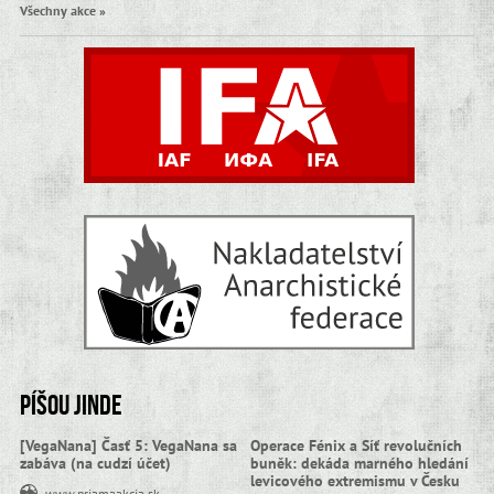
Všechny akce »
Píšou jinde
[VegaNana] Časť 5: VegaNana sa
Operace Fénix a Síť revolučních
zabáva (na cudzí účet)
buněk: dekáda marného hledání
levicového extremismu v Česku
www.priamaakcia.sk