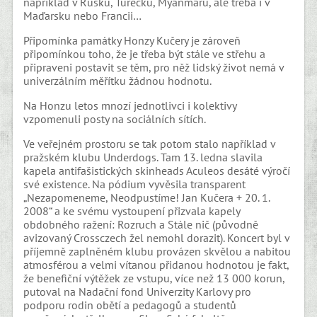
například v Rusku, Turecku, Myanmaru, ale třeba i v
Maďarsku nebo Francii…
Připomínka památky Honzy Kučery je zároveň
připomínkou toho, že je třeba být stále ve střehu a
připraveni postavit se těm, pro něž lidský život nemá v
univerzálním měřítku žádnou hodnotu.
Na Honzu letos mnozí jednotlivci i kolektivy
vzpomenuli posty na sociálních sítích.
Ve veřejném prostoru se tak potom stalo například v
pražském klubu Underdogs. Tam 13. ledna slavila
kapela antifašistických skinheads Aculeos desáté výročí
své existence. Na pódium vyvěsila transparent
„Nezapomeneme, Neodpustíme! Jan Kučera + 20. 1.
2008“ a ke svému vystoupení přizvala kapely
obdobného ražení: Rozruch a Stále nič (původně
avizovaný Crossczech žel nemohl dorazit). Koncert byl v
příjemně zaplněném klubu provázen skvělou a nabitou
atmosférou a velmi vítanou přidanou hodnotou je fakt,
že benefiční výtěžek ze vstupu, více než 13 000 korun,
putoval na Nadační fond Univerzity Karlovy pro
podporu rodin obětí a pedagogů a studentů