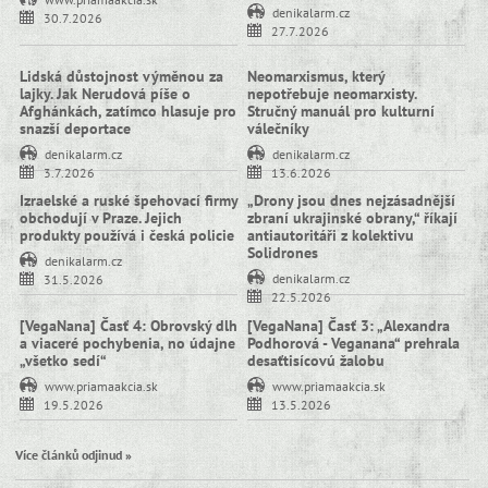
denikalarm.cz
30.7.2026
27.7.2026
Lidská důstojnost výměnou za
Neomarxismus, který
lajky. Jak Nerudová píše o
nepotřebuje neomarxisty.
Afghánkách, zatímco hlasuje pro
Stručný manuál pro kulturní
snazší deportace
válečníky
denikalarm.cz
denikalarm.cz
3.7.2026
13.6.2026
Izraelské a ruské špehovací firmy
„Drony jsou dnes nejzásadnější
obchodují v Praze. Jejich
zbraní ukrajinské obrany,“ říkají
produkty používá i česká policie
antiautoritáři z kolektivu
Solidrones
denikalarm.cz
denikalarm.cz
31.5.2026
22.5.2026
[VegaNana] Časť 4: Obrovský dlh
[VegaNana] Časť 3: „Alexandra
a viaceré pochybenia, no údajne
Podhorová - Veganana“ prehrala
„všetko sedí“
desaťtisícovú žalobu
www.priamaakcia.sk
www.priamaakcia.sk
19.5.2026
13.5.2026
Více článků odjinud »