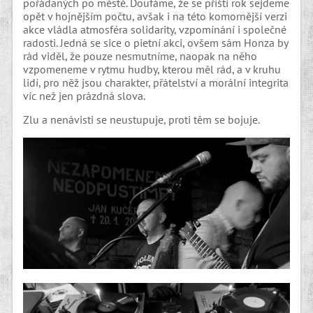
pořádaných po městě. Doufáme, že se příští rok sejdeme
opět v hojnějším počtu, avšak i na této komornější verzi
akce vládla atmosféra solidarity, vzpomínání i společné
radosti. Jedná se sice o pietní akci, ovšem sám Honza by
rád viděl, že pouze nesmutníme, naopak na něho
vzpomeneme v rytmu hudby, kterou měl rád, a v kruhu
lidí, pro něž jsou charakter, přátelství a morální integrita
víc než jen prázdná slova.
Zlu a nenávisti se neustupuje, proti těm se bojuje.