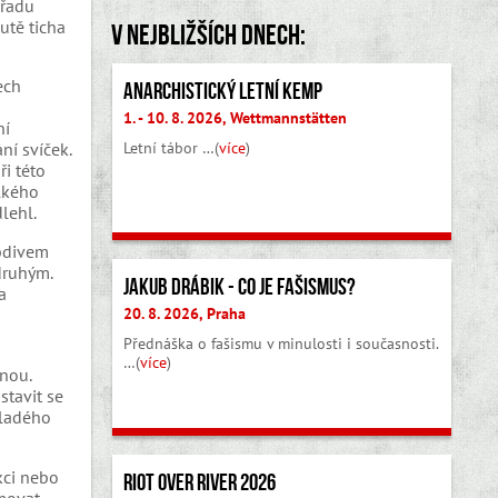
břadu
utě ticha
V nejbližších dnech:
ech
Anarchistický letní kemp
1. - 10. 8. 2026, Wettmannstätten
ní
Letní tábor …(
více
)
ní svíček.
ři této
elkého
lehl.
obdivem
 druhým.
Jakub Drábik - Co je fašismus?
a
20. 8. 2026, Praha
Přednáška o fašismu v minulosti i současnosti.
…(
více
)
nou.
stavit se
mladého
kci nebo
Riot Over River 2026
movat.