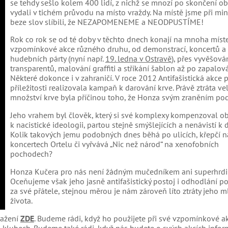
se tehdy sešlo kolem 400 lidí, z nichž se mnozí po skončení o
vydali v tichém průvodu na místo vraždy. Na místě jsme při min
beze slov slíbili, že NEZAPOMENEME a NEODPUSTÍME!
Rok co rok se od té doby v těchto dnech konají na mnoha míst
vzpomínkové akce různého druhu, od demonstrací, koncertů a
hudebních párty (nyní např.
19. ledna v Ostravě
), přes vyvěšová
transparentů, malování graffiti a stříkání šablon až po zapalová
Některé dokonce i v zahraničí. V roce 2012 Antifašistická akce p
příležitosti realizovala kampaň k darování krve. Právě ztráta v
množství krve byla příčinou toho, že Honza svým zraněním pod
Jeho vrahem byl člověk, který si své komplexy kompenzoval 
k nacistické ideologii, partou stejně smýšlejících a nenávistí k
Kolik takových jemu podobných dnes běhá po ulicích, křepčí n
koncertech Ortelu či vyřvává „Nic než národ“ na xenofobních
pochodech?
Honza Kučera pro nás není žádným mučedníkem ani superhrdi
Oceňujeme však jeho jasně antifašistický postoj i odhodlání po
za své přátele, stejnou měrou je nám zároveň líto ztráty jeho 
života.
tažení
ZDE
. Budeme rádi, když ho použijete při své vzpomínkové a
 a klubech. Budeme také rádi, když nás budete o svých akcích infor