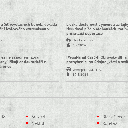
 a Síť revolučních buněk: dekáda
Lidská důstojnost výměnou za lajky
ní levicového extremismu v
Nerudová píše o Afghánkách, zatím
pro snazší deportace
cz
denikalarm.cz
3.7.2026
nes nejzásadnější zbraní
[VegaNana] Časť 4: Obrovský dlh a 
ny,“ říkají antiautoritáři z
pochybenia, no údajne „všetko sed
idrones
www.priamaakcia.sk
cz
19.5.2026
říž
AC 254
Black Seeds
Neklid
Roleta2