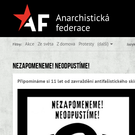
Akce
Ze světa
Z domova
Protesty
(další)
Filtry:
Jazyk
Nezapomeneme! Neodpustíme!
Připomínáme si 11 let od zavraždění antifašistického s