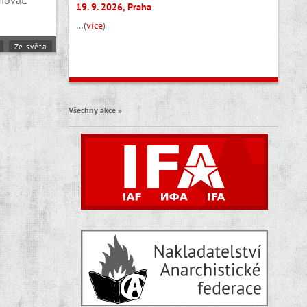
19. 9. 2026, Praha
…(
více
)
Ze světa
Všechny akce »