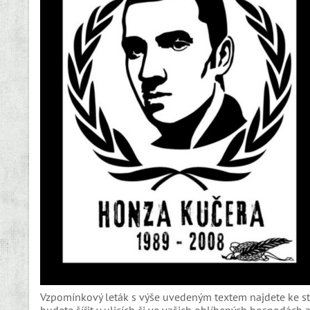
Vzpomínkový leták s výše uvedeným textem najdete ke s
budete šířit v ulicích či ve vašich oblíbených hospodách