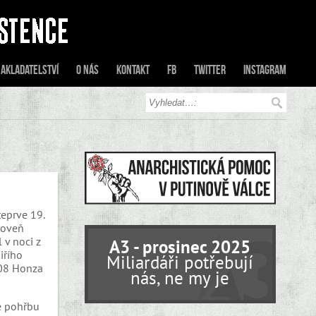
akladatelství
O nás
Kontakt
FB
Twitter
Instagram
teprve 19.
roveň
 v noci z
A3 - prosinec 2025
iřího
Miliardáři potřebují
008 Honza
nás, ne my je
ě pohřbu