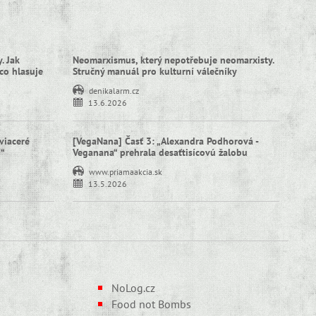
. Jak
Neomarxismus, který nepotřebuje neomarxisty.
co hlasuje
Stručný manuál pro kulturní válečníky
denikalarm.cz
13.6.2026
viaceré
[VegaNana] Časť 3: „Alexandra Podhorová -
í“
Veganana“ prehrala desaťtisícovú žalobu
www.priamaakcia.sk
13.5.2026
NoLog.cz
Food not Bombs