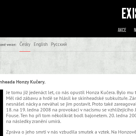
Akce
N
Česky
English
Русский
ové verze:
kinheada Honzy Kučery.
Je tomu již jedenáct let, co nás opustil Honza Kučera. Bylo mu 
Měl rád zábavu a hrdě se hlásil ke skinheadské subkultuře. Zá
nesnášel nácky a neváhal se jim postavit. Proto také zareagoval
18. na 19. ledna 2008 na provokaci v nacismu se vzhlížejícího J
Fouse. Ten ho při tom několikrát bodl bajonetem. 20. ledna 2
na následky zranění umírá.
Zpráva o jeho smrti v nás vzbudila smutek a vztek. Na Honzov