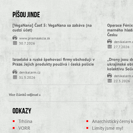
Píšou jinde
[VegaNana] Časť 5: VegaNana sa zabáva (na
Operace Fénix
cudzí účet)
marného hledá
Česku
www.priamaakcia.sk
denikalarm.
30.7.2026
27.7.2026
Izraelské a ruské špehovací firmy obchodují v
„Drony jsou d
Praze. Jejich produkty používá i česká policie
ukrajinské obra
kolektivu Sol
denikalarm.cz
denikalarm.
31.5.2026
22.5.2026
Více článků odjinud »
Odkazy
Trhlina
Anarchistický černý k
VORR
Limity jsme my!