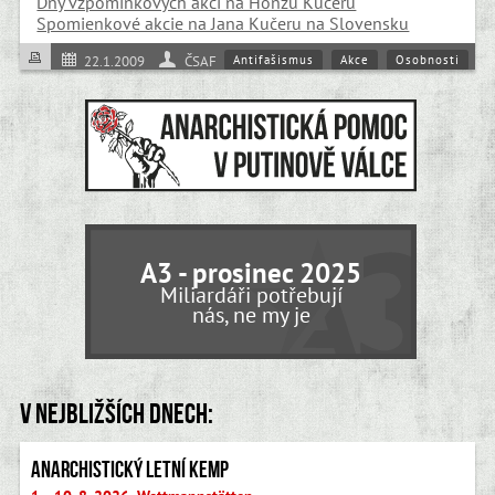
Dny vzpomínkových akcí na Honzu Kučeru
Spomienkové akcie na Jana Kučeru na Slovensku
Antifašismus
Akce
Osobnosti
22.1.2009
ČSAF
A3 - prosinec 2025
Miliardáři potřebují
nás, ne my je
V nejbližších dnech:
Anarchistický letní kemp