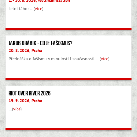
1. - 10. 8. 2026, Wettmannstätten
Letní tábor …(
více
)
Jakub Drábik - Co je fašismus?
20. 8. 2026, Praha
Přednáška o fašismu v minulosti i současnosti. …(
více
)
Riot Over River 2026
19. 9. 2026, Praha
…(
více
)