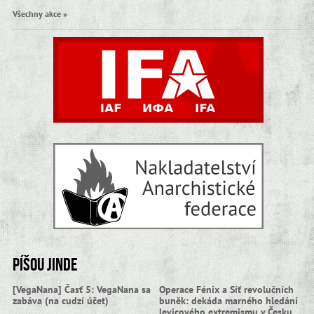
Všechny akce »
Píšou jinde
[VegaNana] Časť 5: VegaNana sa
Operace Fénix a Síť revolučních
zabáva (na cudzí účet)
buněk: dekáda marného hledání
levicového extremismu v Česku