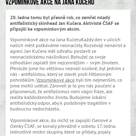
Vzpomínkové akce na Jana Kučeru
20. ledna tomu byl přesně rok, co zemřel mladý
antifašistický skinhead Jan Kučera. Aktivisté ČSAF se
připojili ke vzpomínkovým akcím.
Vzpomínkové akce na Jana KučeruKaždý den v ulicích
našich měst potkáváme neonacisty. Rozsévají nenávist a
agresi. Jan Kučera měl odvahu postavit se
neonacistickému násilníkovi. Bohužel za svoje
odhodlání zaplatil tím nejcennějším – svým životem.
Přestože jsme ho většinou neznali osobně, byl jedním z
nás - antifašistou, který se stavěl proti Hitlerovým
pohrobkům.
Vzpomínkové akce
byli tím nejmenším, co
jsme mohli udělat. Zároveň je to pro nás poučení a
připomenutí, že antifašismus není vágní fráze, ale
realita každodenního života. Budujeme lokální
antifašistický odpor, aby k podobným tragédiím v
budoucnu nedocházelo.
Vzpomínkové akce, do nichž se zapojili členové a
členky ČSAF, se konaly převážně v sobotu 17. ledna.
Jednotlivé místní skupiny, které se přidaly, pojaly