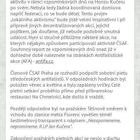
aktivitu v rámci vzpomínkových dnů na Honzu Kučeru
po svém. Nebyla tedy žádná koordinovaná domluva
napříč federací, co se bude dělat. Tento projev
„lokálního aktivismu“ bude jistě velmi inspirativní i při
přípravě jiných decentralizovaných akcí, jejichž
pojítkem, jak doufáme, již nebude podobně smutná
událost. Nyní si stručně přibližme některé akce, na
kterých nějakým způsobem participovali aktivisté ČSAF.
Souhrnný report ze vzpomínkových dnů snad již v
dohledné době naleznete na stránkách Antifašistické
akce (AFA) -
antifa.cz
.
Členové ČSAF Praha se rozhodli podpořit sobotní pietu
středočeských antifašistů. V odpoledních hodinách byl
položen věnec a květina a byly zapáleny svíčky. Celé
pietní setkání proběhlo přímo před příbramskou
restaurací Na Chmelnici, kde došlo k vraždě.
Později odpoledne byl na pražském Těšnově směrem k
vchodu do stanice metra Florenc vyvěšen téměř
šestimetrový transparent s nápisem
„Nezapomeneme,
nepromineme. R.I.P Jan Kučera“
.
Zakončení pražských pietních akcí se neslo v duchu