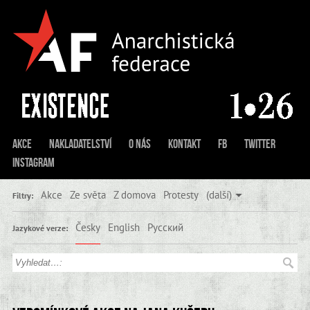
Akce
Nakladatelství
O nás
Kontakt
FB
Twitter
Instagram
Akce
Ze světa
Z domova
Protesty
(další)
Filtry:
Česky
English
Русский
Jazykové verze: