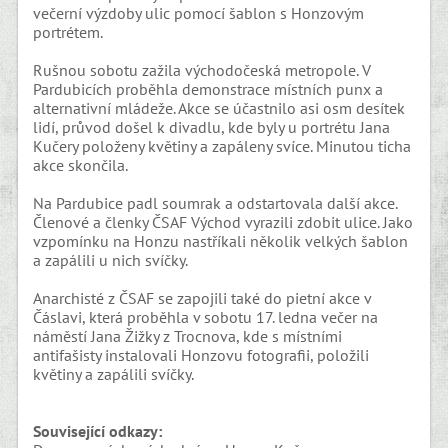
večerní výzdoby ulic pomocí šablon s Honzovým
portrétem.
Rušnou sobotu zažila východočeská metropole. V
Pardubicích proběhla demonstrace místních punx a
alternativní mládeže. Akce se účastnilo asi osm desítek
lidí, průvod došel k divadlu, kde byly u portrétu Jana
Kučery položeny květiny a zapáleny svíce. Minutou ticha
akce skončila.
Na Pardubice padl soumrak a odstartovala další akce.
Členové a členky ČSAF Východ vyrazili zdobit ulice. Jako
vzpomínku na Honzu nastříkali několik velkých šablon
a zapálili u nich svíčky.
Anarchisté z ČSAF se zapojili také do pietní akce v
Čáslavi, která proběhla v sobotu 17. ledna večer na
náměstí Jana Žižky z Trocnova, kde s místními
antifašisty instalovali Honzovu fotografii, položili
květiny a zapálili svíčky.
Související odkazy: