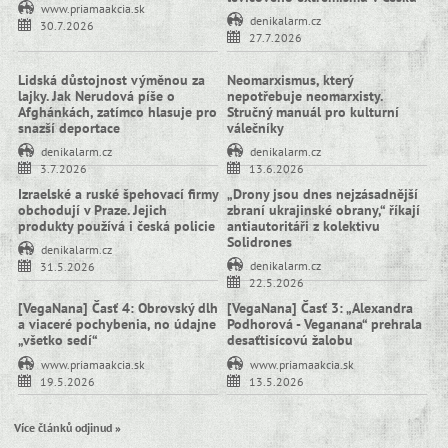
www.priamaakcia.sk
denikalarm.cz
30.7.2026
27.7.2026
Lidská důstojnost výměnou za
Neomarxismus, který
lajky. Jak Nerudová píše o
nepotřebuje neomarxisty.
Afghánkách, zatímco hlasuje pro
Stručný manuál pro kulturní
snazší deportace
válečníky
denikalarm.cz
denikalarm.cz
3.7.2026
13.6.2026
Izraelské a ruské špehovací firmy
„Drony jsou dnes nejzásadnější
obchodují v Praze. Jejich
zbraní ukrajinské obrany,“ říkají
produkty používá i česká policie
antiautoritáři z kolektivu
Solidrones
denikalarm.cz
denikalarm.cz
31.5.2026
22.5.2026
[VegaNana] Časť 4: Obrovský dlh
[VegaNana] Časť 3: „Alexandra
a viaceré pochybenia, no údajne
Podhorová - Veganana“ prehrala
„všetko sedí“
desaťtisícovú žalobu
www.priamaakcia.sk
www.priamaakcia.sk
19.5.2026
13.5.2026
Více článků odjinud »