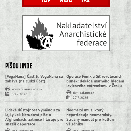
Píšou jinde
[VegaNana] Časť 5: VegaNana sa
Operace Fénix a Síť revolučních
zabáva (na cudzí účet)
buněk: dekáda marného hledání
levicového extremismu v Česku
www.priamaakcia.sk
denikalarm.cz
30.7.2026
27.7.2026
Lidská důstojnost výměnou za
Neomarxismus, který
lajky. Jak Nerudová píše o
nepotřebuje neomarxisty.
Afghánkách, zatímco hlasuje pro
Stručný manuál pro kulturní
snazší deportace
válečníky
denikalarm.cz
denikalarm.cz