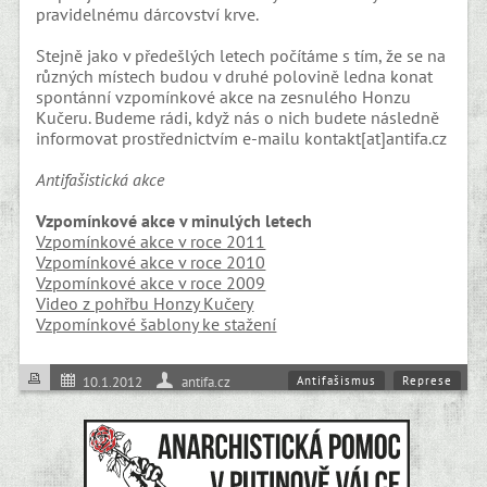
pravidelnému dárcovství krve.
Stejně jako v předešlých letech počítáme s tím, že se na
různých místech budou v druhé polovině ledna konat
spontánní vzpomínkové akce na zesnulého Honzu
Kučeru. Budeme rádi, když nás o nich budete následně
informovat prostřednictvím e-mailu kontakt[at]antifa.cz
Antifašistická akce
Vzpomínkové akce v minulých letech
Vzpomínkové akce v roce 2011
Vzpomínkové akce v roce 2010
Vzpomínkové akce v roce 2009
Video z pohřbu Honzy Kučery
Vzpomínkové šablony ke stažení
Antifašismus
Represe
10.1.2012
antifa.cz
Z domova
Akce