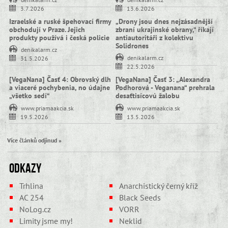
3.7.2026
13.6.2026
Izraelské a ruské špehovací firmy
„Drony jsou dnes nejzásadnější
obchodují v Praze. Jejich
zbraní ukrajinské obrany,“ říkají
produkty používá i česká policie
antiautoritáři z kolektivu
Solidrones
denikalarm.cz
denikalarm.cz
31.5.2026
22.5.2026
[VegaNana] Časť 4: Obrovský dlh
[VegaNana] Časť 3: „Alexandra
a viaceré pochybenia, no údajne
Podhorová - Veganana“ prehrala
„všetko sedí“
desaťtisícovú žalobu
www.priamaakcia.sk
www.priamaakcia.sk
19.5.2026
13.5.2026
Více článků odjinud »
Odkazy
Trhlina
Anarchistický černý kříž
AC 254
Black Seeds
NoLog.cz
VORR
Limity jsme my!
Neklid