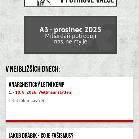
A3 - prosinec 2025
Miliardáři potřebují
nás, ne my je
V nejbližších dnech:
Anarchistický letní kemp
1. - 10. 8. 2026, Wettmannstätten
Letní tábor …(
více
)
Jakub Drábik - Co je fašismus?