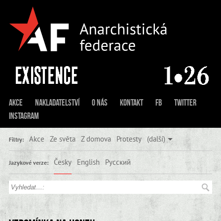
Akce
Nakladatelství
O nás
Kontakt
FB
Twitter
Instagram
Akce
Ze světa
Z domova
Protesty
(další)
Filtry:
Česky
English
Русский
Jazykové verze: