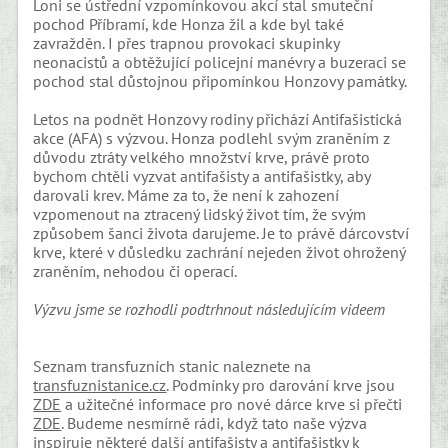
Loni se ústřední vzpomínkovou akcí stal smuteční
pochod Příbramí, kde Honza žil a kde byl také
zavražděn. I přes trapnou provokaci skupinky
neonacistů a obtěžující policejní manévry a buzeraci se
pochod stal důstojnou připomínkou Honzovy památky.
Letos na podnět Honzovy rodiny přichází Antifašistická
akce (AFA) s výzvou. Honza podlehl svým zraněním z
důvodu ztráty velkého množství krve, právě proto
bychom chtěli vyzvat antifašisty a antifašistky, aby
darovali krev. Máme za to, že není k zahození
vzpomenout na ztracený lidský život tím, že svým
způsobem šanci života darujeme. Je to právě dárcovství
krve, které v důsledku zachrání nejeden život ohrožený
zraněním, nehodou či operací.
Výzvu jsme se rozhodli podtrhnout následujícím videem
Seznam transfuzních stanic naleznete na
transfuznistanice.cz
. Podmínky pro darování krve jsou
ZDE
a užitečné informace pro nové dárce krve si přečti
ZDE
. Budeme nesmírně rádi, když tato naše výzva
inspiruje některé další antifašisty a antifašistky k