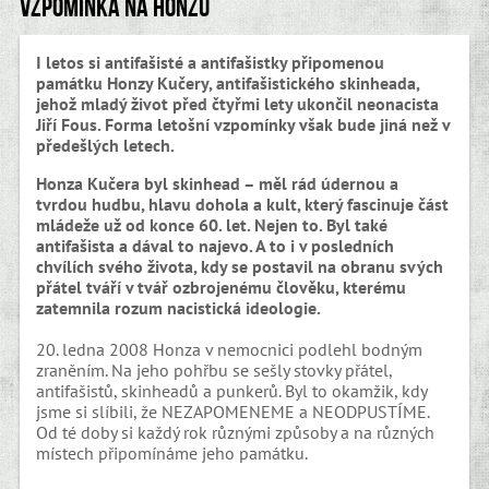
Vzpomínka na Honzu
I letos si antifašisté a antifašistky připomenou
památku Honzy Kučery, antifašistického skinheada,
jehož mladý život před čtyřmi lety ukončil neonacista
Jiří Fous. Forma letošní vzpomínky však bude jiná než v
předešlých letech.
Honza Kučera byl skinhead – měl rád údernou a
tvrdou hudbu, hlavu dohola a kult, který fascinuje část
mládeže už od konce 60. let. Nejen to. Byl také
antifašista a dával to najevo. A to i v posledních
chvílích svého života, kdy se postavil na obranu svých
přátel tváří v tvář ozbrojenému člověku, kterému
zatemnila rozum nacistická ideologie.
20. ledna 2008 Honza v nemocnici podlehl bodným
zraněním. Na jeho pohřbu se sešly stovky přátel,
antifašistů, skinheadů a punkerů. Byl to okamžik, kdy
jsme si slíbili, že NEZAPOMENEME a NEODPUSTÍME.
Od té doby si každý rok různými způsoby a na různých
místech připomínáme jeho památku.