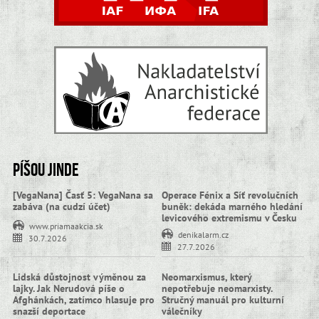
Píšou jinde
[VegaNana] Časť 5: VegaNana sa
Operace Fénix a Síť revolučních
zabáva (na cudzí účet)
buněk: dekáda marného hledání
levicového extremismu v Česku
www.priamaakcia.sk
denikalarm.cz
30.7.2026
27.7.2026
Lidská důstojnost výměnou za
Neomarxismus, který
lajky. Jak Nerudová píše o
nepotřebuje neomarxisty.
Afghánkách, zatímco hlasuje pro
Stručný manuál pro kulturní
snazší deportace
válečníky