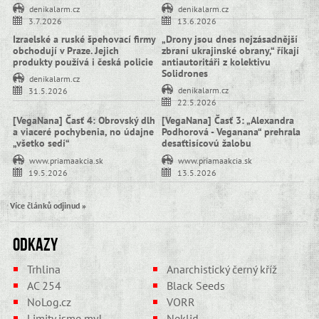
denikalarm.cz
denikalarm.cz
3.7.2026
13.6.2026
Izraelské a ruské špehovací firmy
„Drony jsou dnes nejzásadnější
obchodují v Praze. Jejich
zbraní ukrajinské obrany,“ říkají
produkty používá i česká policie
antiautoritáři z kolektivu
Solidrones
denikalarm.cz
denikalarm.cz
31.5.2026
22.5.2026
[VegaNana] Časť 4: Obrovský dlh
[VegaNana] Časť 3: „Alexandra
a viaceré pochybenia, no údajne
Podhorová - Veganana“ prehrala
„všetko sedí“
desaťtisícovú žalobu
www.priamaakcia.sk
www.priamaakcia.sk
19.5.2026
13.5.2026
Více článků odjinud »
Odkazy
Trhlina
Anarchistický černý kříž
AC 254
Black Seeds
NoLog.cz
VORR
Limity jsme my!
Neklid