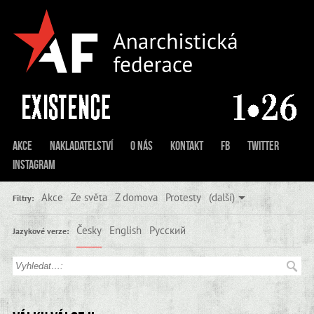
Akce
Nakladatelství
O nás
Kontakt
FB
Twitter
Instagram
Akce
Ze světa
Z domova
Protesty
(další)
Filtry:
Česky
English
Русский
Jazykové verze: