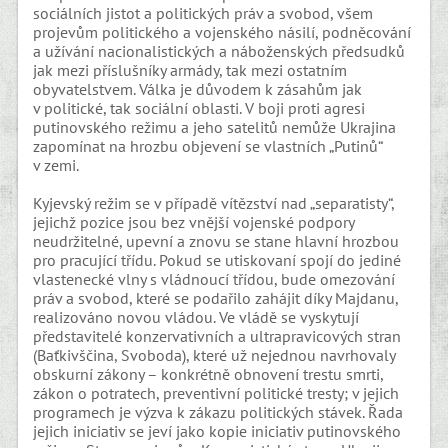
sociálních jistot a politických práv a svobod, všem
projevům politického a vojenského násilí, podněcování
a užívání nacionalistických a náboženských předsudků
jak mezi příslušníky armády, tak mezi ostatním
obyvatelstvem. Válka je důvodem k zásahům jak
v politické, tak sociální oblasti. V boji proti agresi
putinovského režimu a jeho satelitů nemůže Ukrajina
zapomínat na hrozbu objevení se vlastních „Putinů“
v zemi.
Kyjevský režim se v případě vítězství nad „separatisty“,
jejichž pozice jsou bez vnější vojenské podpory
neudržitelné, upevní a znovu se stane hlavní hrozbou
pro pracující třídu. Pokud se utiskovaní spojí do jediné
vlastenecké vlny s vládnoucí třídou, bude omezování
práv a svobod, které se podařilo zahájit díky Majdanu,
realizováno novou vládou. Ve vládě se vyskytují
představitelé konzervativních a ultrapravicových stran
(Baťkivščina, Svoboda), které už nejednou navrhovaly
obskurní zákony – konkrétně obnovení trestu smrti,
zákon o potratech, preventivní politické tresty; v jejich
programech je výzva k zákazu politických stávek. Řada
jejich iniciativ se jeví jako kopie iniciativ putinovského