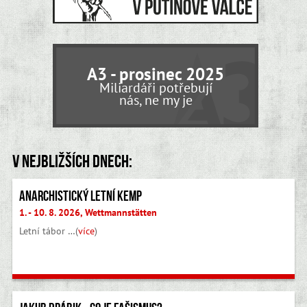
A3 - prosinec 2025
Miliardáři potřebují
nás, ne my je
V nejbližších dnech:
Anarchistický letní kemp
1. - 10. 8. 2026, Wettmannstätten
Letní tábor …(
více
)