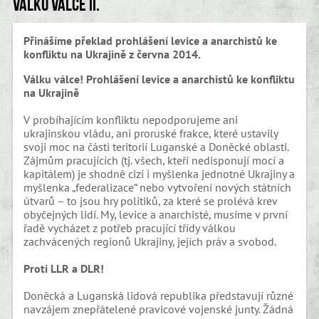
Válku válce II.
Přinášíme překlad prohlášení levice a anarchistů ke
konfliktu na Ukrajině z června 2014.
Válku válce! Prohlášení levice a anarchistů ke konfliktu
na Ukrajině
V probíhajícím konfliktu nepodporujeme ani
ukrajinskou vládu, ani proruské frakce, které ustavily
svoji moc na části teritorií Luganské a Doněcké oblasti.
Zájmům pracujících (tj. všech, kteří nedisponují mocí a
kapitálem) je shodně cizí i myšlenka jednotné Ukrajiny a
myšlenka „federalizace“ nebo vytvoření nových státních
útvarů – to jsou hry politiků, za které se prolévá krev
obyčejných lidí. My, levice a anarchisté, musíme v první
řadě vycházet z potřeb pracující třídy válkou
zachvácených regionů Ukrajiny, jejích práv a svobod.
Proti LLR a DLR!
Doněcká a Luganská lidová republika představují různé
navzájem znepřátelené pravicové vojenské junty. Žádná