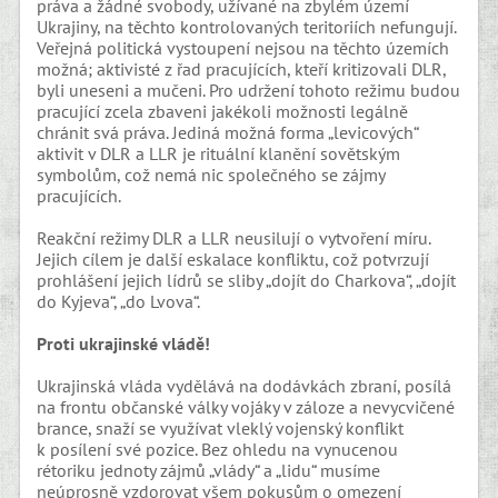
práva a žádné svobody, užívané na zbylém území
Ukrajiny, na těchto kontrolovaných teritoriích nefungují.
Veřejná politická vystoupení nejsou na těchto územích
možná; aktivisté z řad pracujících, kteří kritizovali DLR,
byli uneseni a mučeni. Pro udržení tohoto režimu budou
pracující zcela zbaveni jakékoli možnosti legálně
chránit svá práva. Jediná možná forma „levicových“
aktivit v DLR a LLR je rituální klanění sovětským
symbolům, což nemá nic společného se zájmy
pracujících.
Reakční režimy DLR a LLR neusilují o vytvoření míru.
Jejich cílem je další eskalace konfliktu, což potvrzují
prohlášení jejich lídrů se sliby „dojít do Charkova“, „dojít
do Kyjeva“, „do Lvova“.
Proti ukrajinské vládě!
Ukrajinská vláda vydělává na dodávkách zbraní, posílá
na frontu občanské války vojáky v záloze a nevycvičené
brance, snaží se využívat vleklý vojenský konflikt
k posílení své pozice. Bez ohledu na vynucenou
rétoriku jednoty zájmů „vlády“ a „lidu“ musíme
neúprosně vzdorovat všem pokusům o omezení