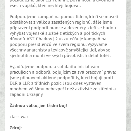
všech vojáků, kteří nechtějí bojovat.
Podporujeme kampaň na pomoc lidem, kteří se museli
odstěhovat z válkou zasažených regionů, dále jsme
připraveni podpořit brance a dezertéry, kteří se budou
vyhýbat vojenské službě z etických a politických
důvodů. AST-Charkov již uskutečňuje kampaň na
podporu přesídlenců ve svém regionu. Vyzýváme
všechny anarchisty a levicově smýšlející lidi, aby se
sjednotili a mohli ve svých působištích dělat totéž.
Vyjadřujeme podporu a solidaritu iniciativám
pracujících a odborů, bojujícím za svá pracovní práva;
jsme připraveni aktivně podpořit ty, kteří bojují proti
DLR a LLR z třídních pozic. Jsou dnes vystaveni
mnohem většímu nebezpečí než aktivisté ze střední a
západní Ukrajiny.
Žádnou válku, jen třídní boj!
class war
Zdroj: