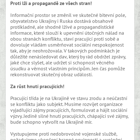
Proti lži a propagandě ze všech stran!
Informační prostor se změnil ve skutečné bitevní pole,
obyvatelstvo Ukrajiny i Ruska dostává obsahově
protikladné, ale shodně lživé a propagandistické
informace, které slouží k upevnění útočných nálad na
obou stranách konfliktu, staví pracující proti sobě a
dovoluje vládám usměrňovat sociální nespokojenost
tak, aby je neohrožovala. V takových podmínkách je
důležité nenásledovat dav, který by rád obdržel zprávy,
jaké chce slyšet, ale udržet si schopnost věcného
úsudku a věrnost vlastním principům. Jen čas pomůže
rekonstruovat skutečný obraz událostí.
Za růst hnutí pracujících!
Pracující třída je na Ukrajině ve stavu zrodu a neúčastní
se konfliktu jako subjekt. Musíme rozvíjet organizace
vyjadřující zájmy pracujících, formulovat a hájit sociální
výzvy. Jedině silné hnutí pracujících, chápající své zájmy,
bude schopno vytvořit na Ukrajině mír.
Vystupujeme proti nedobrovolné vojenské službě,
požadujeme ukončení branné povinnosti a uvolnění