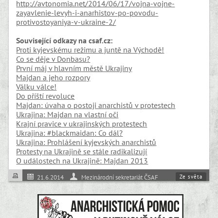
http://avtonomia.net/2014/06/17/vojna-vojne-
zayavlenie-levyh-i-anarhistov-po-povodu-
protivostoyaniya-v-ukraine-2/
Související odkazy na csaf.cz:
Proti kyjevskému režimu a juntě na Východě!
Co se děje v Donbasu?
První máj v hlavním městě Ukrajiny
Majdan a jeho rozpory
Válku válce!
Do příští revoluce
Majdan: úvaha o postoji anarchistů v protestech
Ukrajina: Majdan na vlastní oči
Krajní pravice v ukrajinských protestech
Ukrajina: #blackmaidan: Co dál?
Ukrajina: Prohlášení kyjevských anarchistů
Protesty na Ukrajině se stále radikalizují
O událostech na Ukrajině: Majdan 2013
Ze světa
21.6.2014
Mezinárodní sekretariát ČSAF
Válka