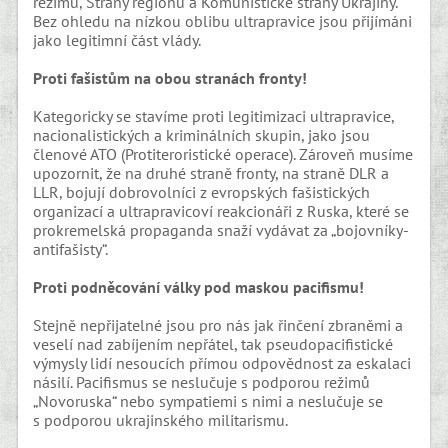
režimu, Strany regionů a Komunistické strany Ukrajiny.
Bez ohledu na nízkou oblibu ultrapravice jsou přijímáni
jako legitimní část vlády.
Proti fašistům na obou stranách fronty!
Kategoricky se stavíme proti legitimizaci ultrapravice,
nacionalistických a kriminálních skupin, jako jsou
členové ATO (Protiteroristické operace). Zároveň musíme
upozornit, že na druhé straně fronty, na straně DLR a
LLR, bojují dobrovolníci z evropských fašistických
organizací a ultrapravicoví reakcionáři z Ruska, které se
prokremelská propaganda snaží vydávat za „bojovníky-
antifašisty“.
Proti podněcování války pod maskou pacifismu!
Stejně nepřijatelné jsou pro nás jak řinčení zbraněmi a
veselí nad zabíjením nepřátel, tak pseudopacifistické
výmysly lidí nesoucích přímou odpovědnost za eskalaci
násilí. Pacifismus se neslučuje s podporou režimů
„Novoruska“ nebo sympatiemi s nimi a neslučuje se
s podporou ukrajinského militarismu.