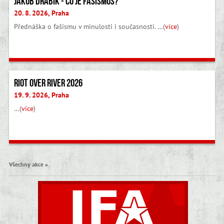
Jakub Drábik - Co je fašismus?
20. 8. 2026, Praha
Přednáška o fašismu v minulosti i současnosti. …(
více
)
Riot Over River 2026
19. 9. 2026, Praha
…(
více
)
Všechny akce »