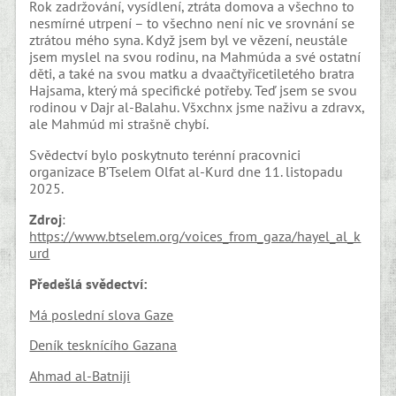
Rok zadržování, vysídlení, ztráta domova a všechno to
nesmírné utrpení – to všechno není nic ve srovnání se
ztrátou mého syna. Když jsem byl ve vězení, neustále
jsem myslel na svou rodinu, na Mahmúda a své ostatní
děti, a také na svou matku a dvaačtyřicetiletého bratra
Hajsama, který má specifické potřeby. Teď jsem se svou
rodinou v Dajr al-Balahu. Všxchnx jsme naživu a zdravx,
ale Mahmúd mi strašně chybí.
Svědectví bylo poskytnuto terénní pracovnici
organizace B’Tselem Olfat al-Kurd dne 11. listopadu
2025.
Zdroj
:
https://www.btselem.org/voices_from_gaza/hayel_al_k
urd
Předešlá svědectví:
Má poslední slova Gaze
Deník tesknícího Gazana
Ahmad al-Batniji