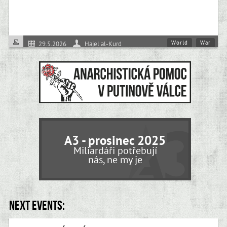
World
War
29.5.2026
Hajel al-Kurd
A3 - prosinec 2025
Miliardáři potřebují
nás, ne my je
Next events: