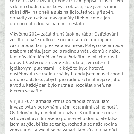
co celá Gaza zažívala, nedokážu ani popsat. Musel jsem
s dětmi chodit do rizikových oblastí, kde jsem s nimi
sbíral dříví na oheň a sléz na jídlo. Jednou při sběru
dopadly kousek od nás granáty. Uteklx jsme a jen
úplnou náhodou se nám nic nestalo.
V květnu 2024 začal druhý útok na tábor. Ostřelování
zesílilo a naše rodina se rozhodla utéct do západní
části tábora. Tam přežívala asi měsíc. Poté, co se armáda
z tábora stáhla, jsem se s rodinou vrátil domů a našel
tam náš dům téměř zničený. Podařilo se mi jeho části
opravit. Částečně zničené zdi a okna jsem utěsnil
igelitovými plachtami – a když to bylo hotové,
nastěhovala se rodina zpátky. I tehdy jsem musel chodit
dlouho a daleko, abych pro rodinu sehnal nějaké jídlo
a vodu. Každý den bylo nutné si rozdělat oheň, na
kterém se vařilo.
V říjnu 2024 armáda vtrhla do tábora znovu. Tato
invaze byla v porovnání s těmi ostatními asi nejhorší.
Ostřelování bylo velmi intenzivní. S rodinou jsem se
schovával uvnitř našeho poničeného domu, ale když
jsem uslyšel blížící se tanky, rozhodla se naše rodina
znovu utéct a vydat se na západ. Tam zůstala patnáct