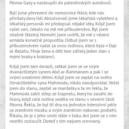
Pásma Gazy a nastoupili do palestinských autobusů.
Byli jsme převezeni do nemocnice Násir, kde nás
přivítaly davy lidí. Absolvovali jsme lékařská vyšetření a
lékařský personál mi předepsal nějaké léky. Když jsem
vyšel ven, čekalo na mě mé příbuzenstvo. Byl jsem
strašně šťastný. Nemohl jsem uvěřit, že mě z vězení
armáda konečně propustila. Odtud jsem se s
příbuzenstvem vydal za svou rodinou, která byla v Dajr
al-Balahu. Moje žena a děti tam sdílely jeden stan s
mými bratry a bratranci.
Když jsem tam dorazil, setkal jsem se se svým
dvanáctiletým synem Abd ar-Rahmánem a pak i se
svými ostatními dětmi. Když jsem se zeptal na svého
čtrnáctiletého syna Mahmúda, nikdo neodpovídal. Vešel
jsem do stanu, zeptal se manželky a ta mi řekla, že
Mahmúda zabil střep ze šrapnelu, který ho zasáhl do
hlavy, když celá rodina seděla ve stanu v severní části
Pásma. Řekla, že byl tři dny na jednotce intenzivní péče
se zraněním mozku a svým zraněním nakonec podlehl.
Říkala, že je z jeho smrti stále v šoku. Ani jsem se s ním
nestihl rozloučit. Doteď s tím nejsem srovnaný.