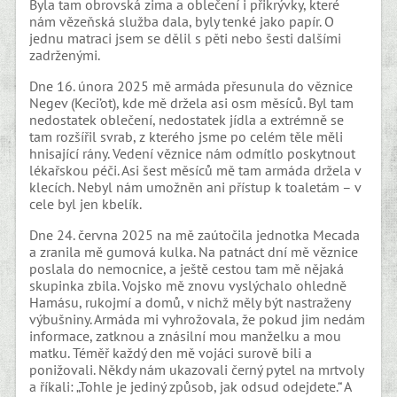
Byla tam obrovská zima a oblečení i přikrývky, které
nám vězeňská služba dala, byly tenké jako papír. O
jednu matraci jsem se dělil s pěti nebo šesti dalšími
zadrženými.
Dne 16. února 2025 mě armáda přesunula do věznice
Negev (Keci’ot), kde mě držela asi osm měsíců. Byl tam
nedostatek oblečení, nedostatek jídla a extrémně se
tam rozšířil svrab, z kterého jsme po celém těle měli
hnisající rány. Vedení věznice nám odmítlo poskytnout
lékařskou péči. Asi šest měsíců mě tam armáda držela v
klecích. Nebyl nám umožněn ani přístup k toaletám – v
cele byl jen kbelík.
Dne 24. června 2025 na mě zaútočila jednotka Mecada
a zranila mě gumová kulka. Na patnáct dní mě věznice
poslala do nemocnice, a ještě cestou tam mě nějaká
skupinka zbila. Vojsko mě znovu vyslýchalo ohledně
Hamásu, rukojmí a domů, v nichž měly být nastraženy
výbušniny. Armáda mi vyhrožovala, že pokud jim nedám
informace, zatknou a znásilní mou manželku a mou
matku. Téměř každý den mě vojáci surově bili a
ponižovali. Někdy nám ukazovali černý pytel na mrtvoly
a říkali: „Tohle je jediný způsob, jak odsud odejdete.“ A