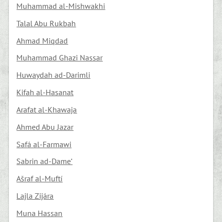
Muhammad al-Mishwakhi
Talal Abu Rukbah
Ahmad Miqdad
Muhammad Ghazi Nassar
Huwaydah ad-Darimli
Kifah al-Hasanat
Arafat al-Khawaja
Ahmed Abu Jazar
Safá al-Farmawi
Sabrin ad-Dame‘
Ašraf al-Muftí
Lajla Zijára
Muna Hassan