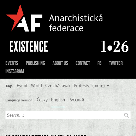
Events
Publishing
About us
Contact
FB
Twitter
Instagram
Event
World
Czech/slovak
Protests
(more)
Tags:
Česky
English
Русский
Language version: