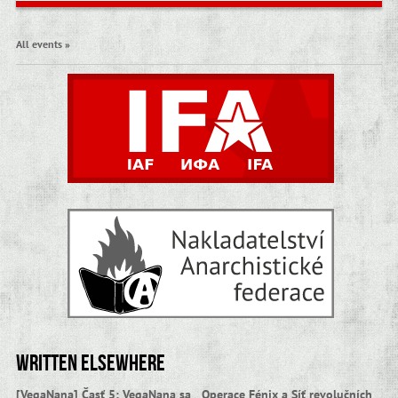
All events »
Written elsewhere
[VegaNana] Časť 5: VegaNana sa
Operace Fénix a Síť revolučních