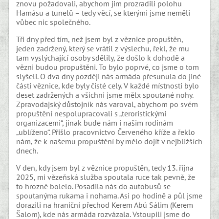
znovu požadovali, abychom jim prozradili polohu
Hamásu a tunelů – tedy věcí, se kterými jsme neměli
vůbec nic společného.
Tři dny před tím, než jsem byl z věznice propuštěn,
jeden zadržený, který se vrátil z výslechu, řekl, že mu
tam vyslýchající osoby sdělily, že došlo k dohodě a
vězni budou propuštěni. To bylo poprvé, co jsme o tom
slyšeli. O dva dny později nás armáda přesunula do jiné
části věznice, kde byly čisté cely. V každé místnosti bylo
deset zadržených a všichni jsme mělx spoutané nohy.
Zpravodajský důstojník nás varoval, abychom po svém
propuštění nespolupracovali s „teroristickými
organizacemi“, jinak bude nám i našim rodinám
„ublíženo“. Přišlo pracovnictvo Červeného kříže a řeklo
nám, že k našemu propuštění by mělo dojít v nejbližších
dnech.
V den, kdy jsem byl z věznice propuštěn, tedy 13. října
2025, mi vězeňská služba spoutala ruce tak pevně, že
to hrozně bolelo. Posadila nás do autobusů se
spoutanýma rukama i nohama. Asi po hodině a půl jsme
dorazili na hraniční přechod Kerem Abú Sálim (Kerem
Šalom), kde nás armáda rozvázala. Vstoupili jsme do