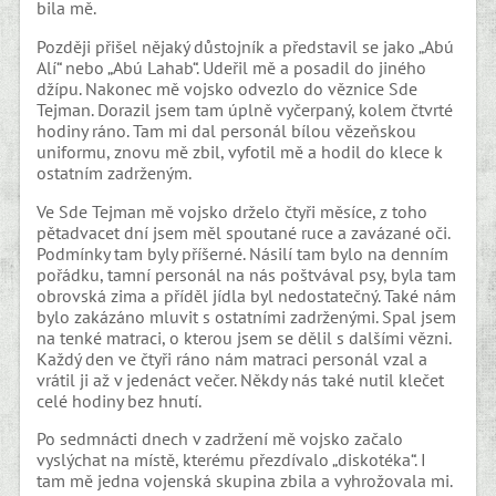
bila mě.
Později přišel nějaký důstojník a představil se jako „Abú
Alí“ nebo „Abú Lahab“. Udeřil mě a posadil do jiného
džípu. Nakonec mě vojsko odvezlo do věznice Sde
Tejman. Dorazil jsem tam úplně vyčerpaný, kolem čtvrté
hodiny ráno. Tam mi dal personál bílou vězeňskou
uniformu, znovu mě zbil, vyfotil mě a hodil do klece k
ostatním zadrženým.
Ve Sde Tejman mě vojsko drželo čtyři měsíce, z toho
pětadvacet dní jsem měl spoutané ruce a zavázané oči.
Podmínky tam byly příšerné. Násilí tam bylo na denním
pořádku, tamní personál na nás poštvával psy, byla tam
obrovská zima a příděl jídla byl nedostatečný. Také nám
bylo zakázáno mluvit s ostatními zadrženými. Spal jsem
na tenké matraci, o kterou jsem se dělil s dalšími vězni.
Každý den ve čtyři ráno nám matraci personál vzal a
vrátil ji až v jedenáct večer. Někdy nás také nutil klečet
celé hodiny bez hnutí.
Po sedmnácti dnech v zadržení mě vojsko začalo
vyslýchat na místě, kterému přezdívalo „diskotéka“. I
tam mě jedna vojenská skupina zbila a vyhrožovala mi.