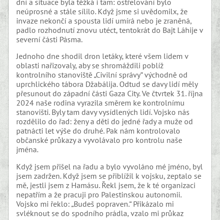
dní a situace byla těžká i tam: ostřelování bylo
neúprosné a stále sílilo. Když jsme si uvědomilx, že
invaze nekončí a spousta lidí umírá nebo je zraněná,
padlo rozhodnutí znovu utéct, tentokrát do Bajt Láhije v
severní části Pásma.
Jednoho dne shodil dron letáky, které všem lidem v
oblasti nařizovaly, aby se shromáždili poblíž
kontrolního stanoviště „Civilní správy“ východně od
uprchlického tábora Džabálija. Odtud se davy lidí měly
přesunout do západní části Gaza City. Ve čtvrtek 31. října
2024 naše rodina vyrazila směrem ke kontrolnímu
stanovišti. Byly tam davy vysídlených lidí. Vojsko nás
rozdělilo do řad: ženy a děti do jedné řady a muže od
patnácti let výše do druhé. Pak nám kontrolovalo
občanské průkazy a vyvolávalo pro kontrolu naše
jména.
Když jsem přišel na řadu a bylo vyvoláno mé jméno, byl
jsem zadržen. Když jsem se přiblížil k vojsku, zeptalo se
mě, jestli jsem z Hamásu. Řekl jsem, že k té organizaci
nepatřím a že pracuji pro Palestinskou autonomii.
Vojsko mi řeklo: „Budeš popraven.“ Přikázalo mi
svléknout se do spodního prádla, vzalo mi průkaz