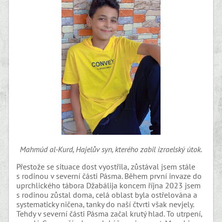
Mahmúd al-Kurd, Hajelův syn, kterého zabil izraelský útok.
Přestože se situace dost vyostřila, zůstával jsem stále
s rodinou v severní části Pásma. Během první invaze do
uprchlického tábora Džabálija koncem října 2023 jsem
s rodinou zůstal doma, celá oblast byla ostřelována a
systematicky ničena, tanky do naší čtvrti však nevjely.
Tehdy v severní části Pásma začal krutý hlad. To utrpení,