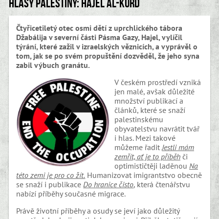
Hlasy Palestiny: Hajel al-Kurd
Čtyřicetiletý otec osmi dětí z uprchlického tábora
Džabálija v severní části Pásma Gazy, Hajel, vylíčil
týrání, které zažil v izraelských věznicích, a vyprávěl o
tom, jak se po svém propuštění dozvěděl, že jeho syna
zabil výbuch granátu.
V českém prostředí vzniká
jen malé, avšak důležité
množství publikací a
článků, které se snaží
palestinskému
obyvatelstvu navrátit tvář
i hlas. Mezi takové
můžeme řadit
Jestli mám
zemřít, ať je to příběh
či
optimističtěji laděnou
Na
této zemi je pro co žít.
Humanizovat imigrantstvo obecně
se snaží i publikace
Do hranice čisto
, která čtenářstvu
nabízí příběhy současné migrace.
Právě životní příběhy a osudy se jeví jako důležitý