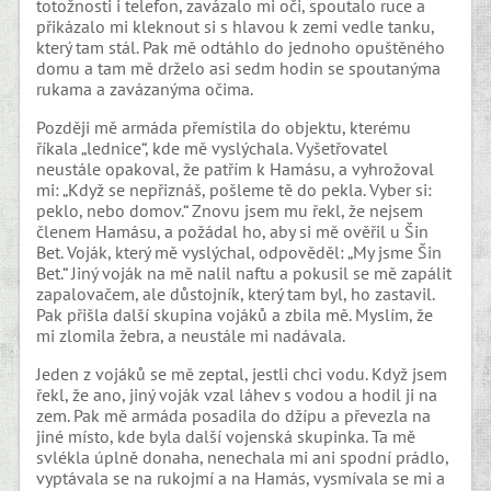
totožnosti i telefon, zavázalo mi oči, spoutalo ruce a
přikázalo mi kleknout si s hlavou k zemi vedle tanku,
který tam stál. Pak mě odtáhlo do jednoho opuštěného
domu a tam mě drželo asi sedm hodin se spoutanýma
rukama a zavázanýma očima.
Později mě armáda přemístila do objektu, kterému
říkala „lednice“, kde mě vyslýchala. Vyšetřovatel
neustále opakoval, že patřím k Hamásu, a vyhrožoval
mi: „Když se nepřiznáš, pošleme tě do pekla. Vyber si:
peklo, nebo domov.“ Znovu jsem mu řekl, že nejsem
členem Hamásu, a požádal ho, aby si mě ověřil u Šin
Bet. Voják, který mě vyslýchal, odpověděl: „My jsme Šin
Bet.“ Jiný voják na mě nalil naftu a pokusil se mě zapálit
zapalovačem, ale důstojník, který tam byl, ho zastavil.
Pak přišla další skupina vojáků a zbila mě. Myslím, že
mi zlomila žebra, a neustále mi nadávala.
Jeden z vojáků se mě zeptal, jestli chci vodu. Když jsem
řekl, že ano, jiný voják vzal láhev s vodou a hodil ji na
zem. Pak mě armáda posadila do džípu a převezla na
jiné místo, kde byla další vojenská skupinka. Ta mě
svlékla úplně donaha, nenechala mi ani spodní prádlo,
vyptávala se na rukojmí a na Hamás, vysmívala se mi a