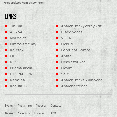
More articles from elsewhere »
Links
Trhlina
Anarchistický černý kříž
AC 254
Black Seeds
NoLog.cz
VORR
Limity jsme my!
Neklid
Roleta2
Food not Bombs
ODS
Antifa
K115
Dekonstrukce
Priama akcia
Nevim
UTOPIA LIBRI
Salé
Karmína
Anarchistická knihovna
Realita.TV
Anarchočtenář
Events
Publishing
About us
Contact
Twitter
Facebook
Instagram
RSS