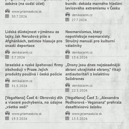
zabáva (na cudzí účet)
buněk: dekáda marného hledání
levicového extremismu v Česku
www.priamaakcia.sk
denikalarm.cz
30.7.2026
27.7.2026
Lidská důstojnost výměnou za
Neomarxismus, který
lajky. Jak Nerudová píše o
nepotřebuje neomarxisty.
Afghánkách, zatímco hlasuje pro
Stručný manuál pro kulturní
snazší deportace
válečníky
denikalarm.cz
denikalarm.cz
3.7.2026
13.6.2026
Izraelské a ruské špehovací firmy
„Drony jsou dnes nejzásadnější
obchodují v Praze. Jejich
zbraní ukrajinské obrany,“ říkají
produkty používá i česká policie
antiautoritáři z kolektivu
Solidrones
denikalarm.cz
denikalarm.cz
31.5.2026
22.5.2026
[VegaNana] Časť 4: Obrovský dlh
[VegaNana] Časť 3: „Alexandra
a viaceré pochybenia, no údajne
Podhorová - Veganana“ prehrala
„všetko sedí“
desaťtisícovú žalobu
www.priamaakcia.sk
www.priamaakcia.sk
19.5.2026
13.5.2026