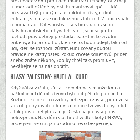
prostředek v boji proti dehumanizaci. Příběhy totiž mají
tu moc odlidštěné bytosti humanizovat zpět – lidé
přestávají být pouhými abstraktními čísly, cizími
entitami, s nimiž se nedokážeme ztotožnit. V rámci snah
o humanizaci Palestinstva – a s tím snad i všeho
dalšího arabského obyvatelstva – jsem se proto
rozhodl pravidelněji překládat palestinské životní
příběhy, a to jak od lidí, kteří se rozhodli odejít, tak i od
lidí, kteří se rozhodli zůstat. Publikovány budou
pravidelně každý pátek. Pokud chcete sdílet svůj příběh
anebo znáte někoho, kdo by chtěl taky promluvit,
neváhejte se na nás obrátit.
Hlasy Palestiny: Hajel al-Kurd
Když válka začala, zůstal jsem doma s manželkou a
našimi osmi dětmi, kterým bylo od pěti do patnácti let.
Rozhodl jsem se i navzdory nebezpečí zůstat, protože se
v okolí pohybovalo obrovské množství vysídlených lidí,
a tak prostě nebylo kam jít. Cesta na jih byla příliš
nebezpečná. Náš dům stál hned vedle školy UNRWA,
takže jsem se cítil já i ostatní o něco bezpečněji.