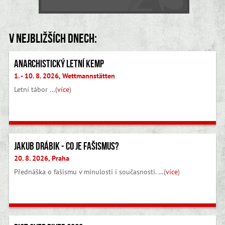
V nejbližších dnech:
Anarchistický letní kemp
1. - 10. 8. 2026, Wettmannstätten
Letní tábor …(
více
)
Jakub Drábik - Co je fašismus?
20. 8. 2026, Praha
Přednáška o fašismu v minulosti i současnosti. …(
více
)