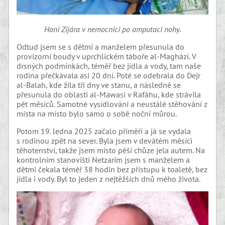
Hani Zijára v nemocnici po amputaci nohy.
Odtud jsem se s dětmi a manželem přesunula do
provizorní boudy v uprchlickém táboře al-Maghází. V
drsných podmínkách, téměř bez jídla a vody, tam naše
rodina přečkávala asi 20 dní. Poté se odebrala do Dejr
al-Balah, kde žila tři dny ve stanu, a následně se
přesunula do oblasti al-Mawasi v Rafáhu, kde strávila
pět měsíců. Samotné vysídlování a neustálé stěhování z
místa na místo bylo samo o sobě noční můrou.
Potom 19. ledna 2025 začalo příměří a já se vydala
s rodinou zpět na sever. Byla jsem v devátém měsíci
těhotenství, takže jsem místo pěší chůze jela autem. Na
kontrolním stanovišti Netzarim jsem s manželem a
dětmi čekala téměř 38 hodin bez přístupu k toaletě, bez
jídla i vody. Byl to jeden z nejtěžších dnů mého života.