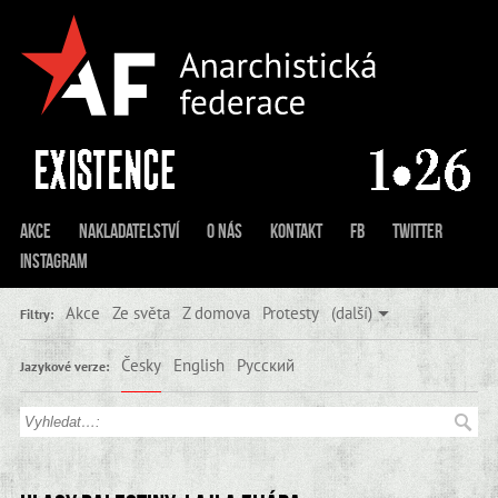
Akce
Nakladatelství
O nás
Kontakt
FB
Twitter
Instagram
Akce
Ze světa
Z domova
Protesty
(další)
Filtry:
Česky
English
Русский
Jazykové verze: