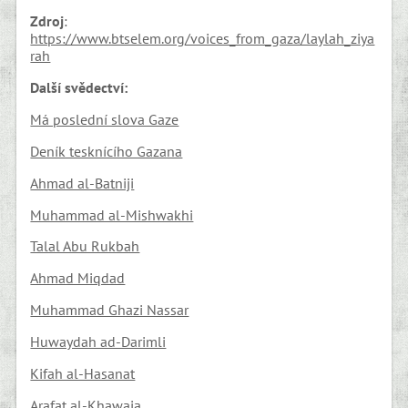
Zdroj
:
https://www.btselem.org/voices_from_gaza/laylah_ziya
rah
Další svědectví:
Má poslední slova Gaze
Deník tesknícího Gazana
Ahmad al-Batniji
Muhammad al-Mishwakhi
Talal Abu Rukbah
Ahmad Miqdad
Muhammad Ghazi Nassar
Huwaydah ad-Darimli
Kifah al-Hasanat
Arafat al-Khawaja