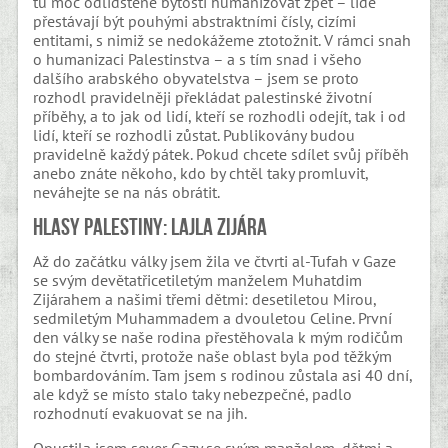
tu moc odlidštěné bytosti humanizovat zpět – lidé
přestávají být pouhými abstraktními čísly, cizími
entitami, s nimiž se nedokážeme ztotožnit. V rámci snah
o humanizaci Palestinstva – a s tím snad i všeho
dalšího arabského obyvatelstva – jsem se proto
rozhodl pravidelněji překládat palestinské životní
příběhy, a to jak od lidí, kteří se rozhodli odejít, tak i od
lidí, kteří se rozhodli zůstat. Publikovány budou
pravidelně každý pátek. Pokud chcete sdílet svůj příběh
anebo znáte někoho, kdo by chtěl taky promluvit,
neváhejte se na nás obrátit.
Hlasy Palestiny: Lajla Zijára
Až do začátku války jsem žila ve čtvrti al-Tufah v Gaze
se svým devětatřicetiletým manželem Muhatdim
Zijárahem a našimi třemi dětmi: desetiletou Mirou,
sedmiletým Muhammadem a dvouletou Celine. První
den války se naše rodina přestěhovala k mým rodičům
do stejné čtvrti, protože naše oblast byla pod těžkým
bombardováním. Tam jsem s rodinou zůstala asi 40 dní,
ale když se místo stalo taky nebezpečné, padlo
rozhodnutí evakuovat se na jih.