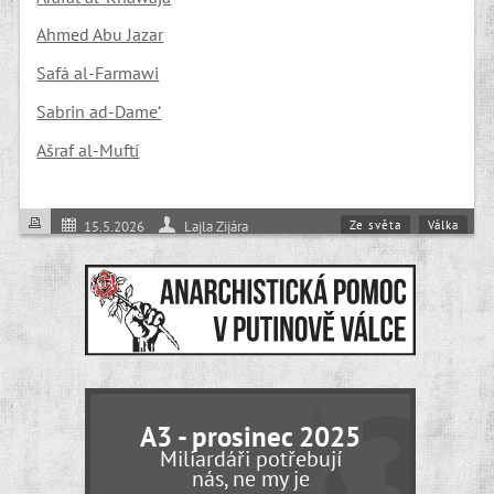
Ahmed Abu Jazar
Safá al-Farmawi
Sabrin ad-Dame‘
Ašraf al-Muftí
Ze světa
Válka
15.5.2026
Lajla Zijára
A3 - prosinec 2025
Miliardáři potřebují
nás, ne my je