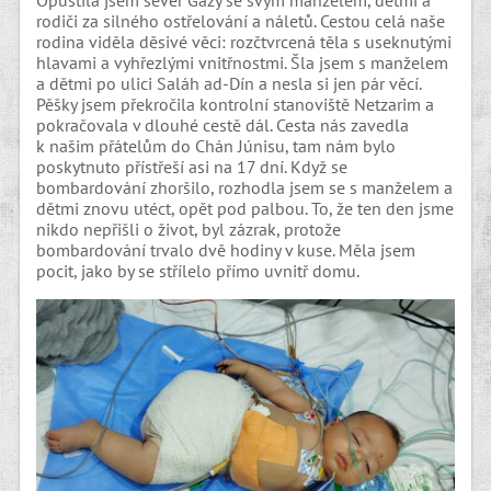
Opustila jsem sever Gazy se svým manželem, dětmi a
rodiči za silného ostřelování a náletů. Cestou celá naše
rodina viděla děsivé věci: rozčtvrcená těla s useknutými
hlavami a vyhřezlými vnitřnostmi. Šla jsem s manželem
a dětmi po ulici Saláh ad-Dín a nesla si jen pár věcí.
Pěšky jsem překročila kontrolní stanoviště Netzarim a
pokračovala v dlouhé cestě dál. Cesta nás zavedla
k našim přátelům do Chán Júnisu, tam nám bylo
poskytnuto přístřeší asi na 17 dní. Když se
bombardování zhoršilo, rozhodla jsem se s manželem a
dětmi znovu utéct, opět pod palbou. To, že ten den jsme
nikdo nepřišli o život, byl zázrak, protože
bombardování trvalo dvě hodiny v kuse. Měla jsem
pocit, jako by se střílelo přímo uvnitř domu.