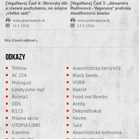
[VegaNana] Časť 4: Obrovský dlh
[VegaNana] Časť 3: „Alexandra
a viaceré pochybenia, no údajne
Podhorová - Veganana“ prehrala
„všetko sedí“
desaťtisícovú žalobu
www.priamaakcia.sk
www.priamaakcia.sk
19.5.2026
13.5.2026
Více článků odjinud »
Odkazy
Trhlina
Anarchistický černý kříž
AC 254
Black Seeds
NoLog.cz
VORR
Limity jsme my!
Neklid
Roleta2
Food not Bombs
ODS
Antifa
K115
Dekonstrukce
Priama akcia
Nevim
UTOPIA LIBRI
Salé
Karmína
Anarchistická knihovna