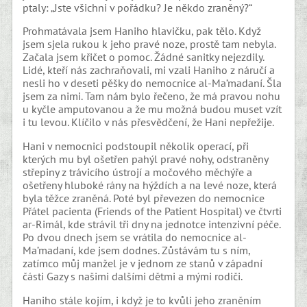
ptaly: „Jste všichni v pořádku? Je někdo zraněný?“
Prohmatávala jsem Haniho hlavičku, pak tělo. Když
jsem sjela rukou k jeho pravé noze, prostě tam nebyla.
Začala jsem křičet o pomoc. Žádné sanitky nejezdily.
Lidé, kteří nás zachraňovali, mi vzali Haniho z náručí a
nesli ho v deseti pěšky do nemocnice al-Ma’madaní. Šla
jsem za nimi. Tam nám bylo řečeno, že má pravou nohu
u kyčle amputovanou a že mu možná budou muset vzít
i tu levou. Klíčilo v nás přesvědčení, že Hani nepřežije.
Hani v nemocnici podstoupil několik operací, při
kterých mu byl ošetřen pahýl pravé nohy, odstraněny
střepiny z trávicího ústrojí a močového měchýře a
ošetřeny hluboké rány na hýždích a na levé noze, která
byla těžce zraněná. Poté byl převezen do nemocnice
Přátel pacienta (Friends of the Patient Hospital) ve čtvrti
ar-Rimál, kde strávil tři dny na jednotce intenzivní péče.
Po dvou dnech jsem se vrátila do nemocnice al-
Ma’madaní, kde jsem dodnes. Zůstávám tu s ním,
zatímco můj manžel je v jednom ze stanů v západní
části Gazy s našimi dalšími dětmi a mými rodiči.
Haniho stále kojím, i když je to kvůli jeho zraněním