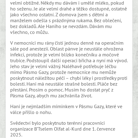
velmi obtížné. Někdy mu dávám i umělé mléko, pokud
ho seženu. Je ale velmi drahé a těžko dostupné, ostatně
jako všechno ostatní. Z domova jsem s dětmi a
manželem odešla s prázdnýma rukama. Bez oblečení,
bez dokladů. Ale Haniho se nevzdám. Dávám mu
všechno, co můžu.
V nemocnici mu rány čistí jednou denně na operačním
sále pod anestezií. Oblast pánve je neustále ohrožena
infekcí, protože je velmi blízko konečníku a močové
trubice. Podstoupil další operaci břicha a nyní má vývod.
Jeho stav je velmi vážný. Naléhavě potřebuje léčbu
mimo Pásmo Gazy, protože nemocnice mu nemůže
poskytnout náležitou péči – chybí léky i prostředky proti
bolesti. Hani má neustále strašné bolesti. Pláče bez
přestání. Prosím o pomoc. Musím ho dostat pryč z
Pásma Gazy, abych mu zachránila život.
Hani je nejmladším miminkem v Pásmu Gazy, které ve
válce přišlo o nohu.
Svědectví bylo poskytnuto terénní pracovnici
organizace B’Tselem Olfat al-Kurd dne 1. července
2025.