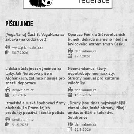
Píšou jinde
[VegaNana] Časť 5: VegaNana sa
Operace Fénix a Síť revolučních
zabáva (na cudzí účet)
buněk: dekáda marného hledání
levicového extremismu v Česku
www.priamaakcia.sk
denikalarm.cz
30.7.2026
27.7.2026
Lidská důstojnost výměnou za
Neomarxismus, který
lajky. Jak Nerudová píše o
nepotřebuje neomarxisty.
Afghánkách, zatímco hlasuje pro
Stručný manuál pro kulturní
snazší deportace
válečníky
denikalarm.cz
denikalarm.cz
3.7.2026
13.6.2026
Izraelské a ruské špehovací firmy
„Drony jsou dnes nejzásadnější
obchodují v Praze. Jejich
zbraní ukrajinské obrany,“ říkají
produkty používá i česká policie
antiautoritáři z kolektivu
Solidrones
denikalarm.cz
denikalarm.cz
31.5.2026
22.5.2026