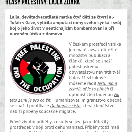
Hlasy Palestiny: Lajla Zijára
Lajla, devětadvacetiletá matka čtyř dětí ze čtvrti al-
Tufah v Gaze, vylíčila amputaci nohy svého synka i svůj
boj o jeho život v neutichajícím bombardování a při
nuceném útěku z domova.
V českém prostředí vzniká
jen malé, avšak důležité
množství publikací a
článků, které se snaží
palestinskému
obyvatelstvu navrátit tvář
i hlas. Mezi takové
můžeme řadit
Jestli mám
zemřít, ať je to příběh
či
optimističtěji laděnou
Na
této zemi je pro co žít.
Humanizovat imigrantstvo obecně
se snaží i publikace
Do hranice čisto
, která čtenářstvu
nabízí příběhy současné migrace.
Právě životní příběhy a osudy se jeví jako důležitý
prostředek v boji proti dehumanizaci. Příběhy totiž mají