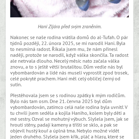
Hani Zijára před svým zraněním.
Nakonec se naše rodina vrátila domů do al-Tufah. O pár
týdnů později, 22. února 2025, se mi narodil Hani. Byla
to nesmírná radost. Říkala jsem mu, že nám přinesl
naději, protože se narodil, když válka skončila. Ta radost
ale netrvala dlouho. Necelý měsíc nato začala válka
znovu, a to s ještě větší brutalitou. Dům vedle nás byl
vybombardován a lidé nás museli vyprostit zpod trosek,
celé pokryté prachem. Hani měl celý obličej černý od
sutin.
Přestěhovala jsem se s rodinou zpátky k mým rodičům.
Bylo nás tam osm. Dne 21. června 2025 byl dům
vybombardován, zatímco celá naše rodina byla uvnitř. V
tu chvíli jsem seděla a kojila Haniho, kolem byly děti a
mé sestry. Ozval se mohutný výbuch. Slyšela jsem, jak se
hroutí stěny, padají kameny a tříští se sklo, a pak se
objevil hustý kouř a úplná tma. Nebylo možné vidět
jeden druhého. Slyšela jsem křik, pláč a hlasy, které se