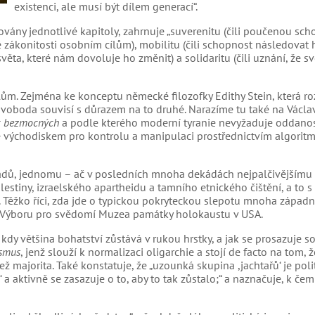
existenci, ale musí být dílem generací“.
ovány jednotlivé kapitoly, zahrnuje „suverenitu (čili poučenou sc
é zákonitosti osobním cílům), mobilitu (čili schopnost následovat
věta, které nám dovoluje ho změnit) a solidaritu (čili uznání, že s
m. Zejména ke konceptu německé filozofky Edithy Stein, která roz
 svoboda souvisí s důrazem na to druhé. Narazíme tu také na Václa
 bezmocných
a podle kterého moderní tyranie nevyžaduje oddanos
ě východiskem pro kontrolu a manipulaci prostřednictvím algoritm
adů, jednomu – ač v posledních mnoha dekádách nejpalčivějšímu 
lestiny, izraelského apartheidu a tamního etnického čištění, a to s
Těžko říci, zda jde o typickou pokryteckou slepotu mnoha západn
n Výboru pro svědomí Muzea památky holokaustu v USA.
 kdy většina bohatství zůstává v rukou hrstky, a jak se prosazuje s
smus
, jenž slouží k normalizaci oligarchie a stojí de facto na tom, ž
ž majorita. Také konstatuje, že „uzounká skupina ,jachtařů‘ je poli
 aktivně se zasazuje o to, aby to tak zůstalo;“ a naznačuje, k čem