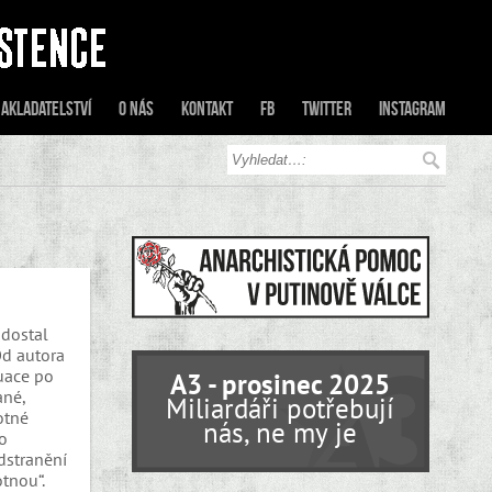
akladatelství
O nás
Kontakt
FB
Twitter
Instagram
dostal
Od autora
tuace po
A3 - prosinec 2025
ané,
Miliardáři potřebují
otné
nás, ne my je
o
dstranění
tnou“.