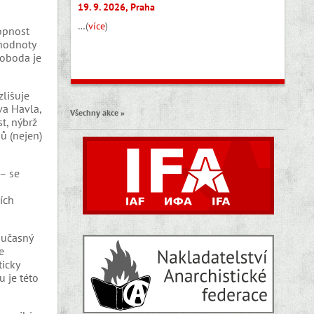
19. 9. 2026, Praha
…(
více
)
hopnost
 hodnoty
voboda je
lišuje
va Havla,
Všechny akce »
t, nýbrž
ů (nejen)
– se
ích
oučasný
e
ticky
u je této