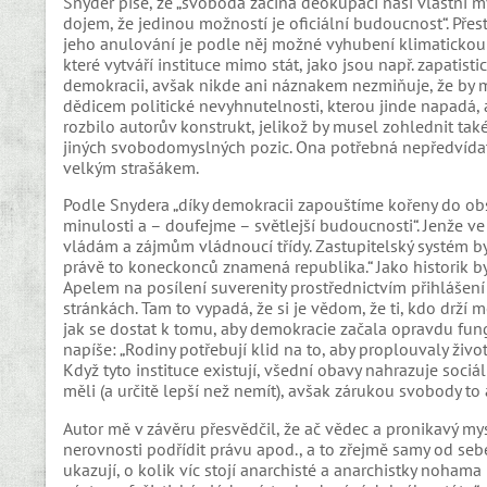
Snyder píše, že „svoboda začíná deokupací naší vlastní my
dojem, že jedinou možností je oficiální budoucnost“. Přes
jeho anulování je podle něj možné vyhubení klimatickou
které vytváří instituce mimo stát, jako jsou např. zapatis
demokracii, avšak nikde ani náznakem nezmiňuje, že by m
dědicem politické nevyhnutelnosti, kterou jinde napadá, a
rozbilo autorův konstrukt, jelikož by musel zohlednit také
jiných svobodomyslných pozic. Ona potřebná nepředvídate
velkým strašákem.
Podle Snydera „díky demokracii zapouštíme kořeny do obsá
minulosti a – doufejme – světlejší budoucnosti“. Jenže ve 
vládám a zájmům vládnoucí třídy. Zastupitelský systém by
právě to koneckonců znamená republika.“ Jako historik by 
Apelem na posílení suverenity prostřednictvím přihlášení
stránkách. Tam to vypadá, že si je vědom, že ti, kdo drží m
jak se dostat k tomu, aby demokracie začala opravdu fung
napíše: „Rodiny potřebují klid na to, aby proplouvaly život
Když tyto instituce existují, všední obavy nahrazuje soci
měli (a určitě lepší než nemít), avšak zárukou svobody to 
Autor mě v závěru přesvědčil, že ač vědec a pronikavý mysl
nerovnosti podřídit právu apod., a to zřejmě samy od sebe 
ukazují, o kolik víc stojí anarchisté a anarchistky nohama