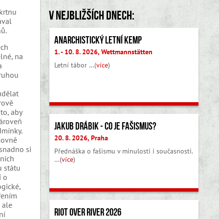
krtnu
V nejbližších dnech:
ával
hů.
Anarchistický letní kemp
ech
1. - 10. 8. 2026, Wettmannstätten
elné, na
Letní tábor …(
více
)
a
druhou
udělat
erově
to, aby
Zároveň
Jakub Drábik - Co je fašismus?
dmínky.
20. 8. 2026, Praha
slovně
 snadno si
Přednáška o fašismu v minulosti i současnosti.
vních
…(
více
)
u státu
í o
ogické,
řením
 ale
Riot Over River 2026
ní