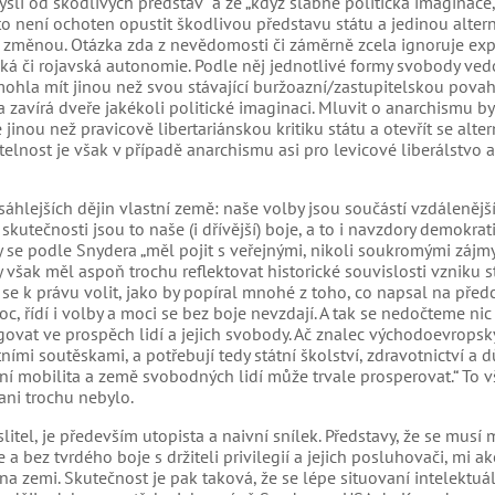
sli od škodlivých představ“ a že „když slábne politická imaginace
to není ochoten opustit škodlivou představu státu a jedinou alter
 změnou. Otázka zda z nevědomosti či záměrně zcela ignoruje exp
tická či rojavská autonomie. Podle něj jednotlivé formy svobody ve
ohla mít jinou než svou stávající buržoazní/zastupitelskou povahu
 zavírá dveře jakékoli politické imaginaci. Mluvit o anarchismu b
 jinou než pravicově libertariánskou kritiku státu a otevřít se alte
lnost je však v případě anarchismu asi pro levicové liberálstvo 
hlejších dějin vlastní země: naše volby jsou součástí vzdálenějš
skutečnosti jsou to naše (i dřívější) boje, a to i navzdory demokra
 se podle Snydera „měl pojit s veřejnými, nikoli soukromými zájmy
však měl aspoň trochu reflektovat historické souvislosti vzniku st
 se k právu volit, jako by popíral mnohé z toho, co napsal na před
oc, řídí i volby a moci se bez boje nevzdají. A tak se nedočteme nic
ovat ve prospěch lidí a jejich svobody. Ač znalec východoevropský
ními soutěskami, a potřebují tedy státní školství, zdravotnictví a 
ální mobilita a země svobodných lidí může trvale prosperovat.“ To 
ani trochu nebylo.
itel, je především utopista a naivní snílek. Představy, že se musí
a bez tvrdého boje s držiteli privilegií a jejich posluhovači, mi ak
 na zemi. Skutečnost je pak taková, že se lépe situovaní intelektuá