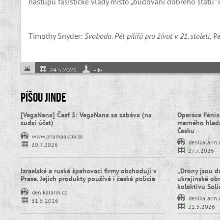
nástupu fašistické vlády místo „budování dobrého státu“ 
Timothy Snyder:
Svoboda. Pět pilířů pro život v 21. století.
Pa
24.5.2026
-jk-
Píšou jinde
[VegaNana] Časť 5: VegaNana sa zabáva (na
Operace Fénix
cudzí účet)
marného hledá
Česku
www.priamaakcia.sk
denikalarm.
30.7.2026
27.7.2026
Izraelské a ruské špehovací firmy obchodují v
„Drony jsou d
Praze. Jejich produkty používá i česká policie
ukrajinské obra
kolektivu Sol
denikalarm.cz
denikalarm.
31.5.2026
22.5.2026