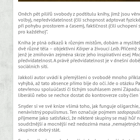
Oněch pět pilířů svobody z podtitulu knihy, jimž jsou věn
volby), nepředvídatelnost (čili schopnost adptovat fyzick
při pohybu prostorem a časem), faktičnost (čili uchopení s
pro každého)“.
Kniha je plná odkazů k různým místům, dobám a myslitelů
dvě různé těla – objektivní
Körper
a živoucí
Leib
. Přičemž
jenž je zmiňován zejména skrze jeho inspirativní esej
Moc
předvídatelnost. A právě předvídatelnost je v dnešní dob
sociálních sítí.
Jakkoli autor uvádí k přemýšlení o svobodě mnoho příkl
vyhýbá, až tato absence přímo bije do očí. Jde o otázku Pa
otevřenou spoluúčastí či tichým souhlasem zemí Západu. 
liberálů nebo se nechce dostat do kontroverze coby čle
Snyder si ve své knize všímá toho, jak funguje oligarchie,
nenávistný populismus. Ten označuje pojmem
sadopopuli
přijmeme jako satisfakci, že některé skupiny se mají hůř ne
soudržnější a mocnější než nedozírná masa ,nemajetných‘ a
skupince dobrý stát.