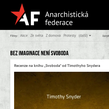
Akce
Ze světa
Z domova
Protesty
(další)
Filtry:
Jazyk
Bez imaginace není svoboda
Recenze na knihu „Svoboda“ od Timothyho Snydera