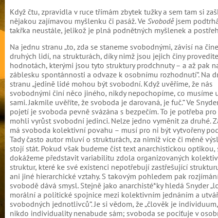
Když čtu, zpravidla v ruce třímám zbytek tužky a sem tam si zaš
nějakou zajímavou myšlenku či pasáž. Ve
Svobodě
jsem podtrh
takřka neustále, jelikož je plná podnětných myšlenek a postře
Na jednu stranu „to, zda se staneme svobodnými, závisí na čin
druhých lidí, na strukturách, díky nimž jsou jejich činy provedit
hodnotách, kterými jsou tyto struktury prodchnuty – a až pak n
záblesku spontánnosti a odvaze k osobnímu rozhodnutí“. Na 
stranu „jedině lidé mohou být svobodní. Když uvěříme, že nás
svobodnými činí něco jiného, nikdy nepochopíme, co musíme 
sami. Jakmile uvěříte, že svoboda je darovaná, je fuč.“ Ve Snyd
pojetí je svoboda pevně svázána s bezpečím. To je potřeba pro 
mohli vyrůst svobodní jedinci. Nelze jedno vyměnit za druhé. 
má svoboda kolektivní povahu – musí pro ni být vytvořeny po
Tady často autor mluví o strukturách, za nimiž více či méně vý
stojí stát. Pokud však budeme číst text anarchistickou optikou,
dokážeme představit variabilitu zdola organizovaných kolekti
struktur, které ke své existenci nepotřebují zastřešující struktur
ani jiné hierarchické vztahy. S takovým pohledem pak rozjímán
svobodě dává smysl. Stejně jako anarchisté*ky hledá Snyder „l
morální a politické spojnice mezi kolektivním jednáním a utvá
svobodných jednotlivců“. Je si vědom, že „člověk je individuum,
nikdo individuality nenabude sám; svoboda se pociťuje v osob