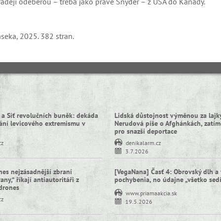
raději odeberou – třeba jako právě Snyder – z USA do Kanady.
seka, 2025. 382 stran.
 a Síť revolučních buněk: dekáda
Lidská důstojnost výměnou za lajky
ní levicového extremismu v
Nerudová píše o Afghánkách, zatím
pro snazší deportace
cz
denikalarm.cz
3.7.2026
nes nejzásadnější zbraní
[VegaNana] Časť 4: Obrovský dlh a 
ny,“ říkají antiautoritáři z
pochybenia, no údajne „všetko sed
idrones
www.priamaakcia.sk
cz
19.5.2026