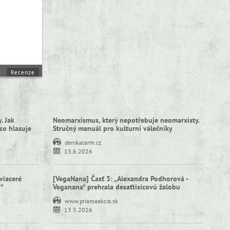
Recenze
. Jak
Neomarxismus, který nepotřebuje neomarxisty.
co hlasuje
Stručný manuál pro kulturní válečníky
denikalarm.cz
13.6.2026
viaceré
[VegaNana] Časť 3: „Alexandra Podhorová -
í“
Veganana“ prehrala desaťtisícovú žalobu
www.priamaakcia.sk
13.5.2026