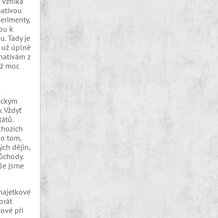
, vzniká
nativou
erimenty,
dou k
. Tady je
y už úplně
rnativám z
až moc
í
tickým
. Vždyť
átů.
chozích
 o tom,
ch dějin,
důchody.
vše jsme
 majetkové
orát
lové při