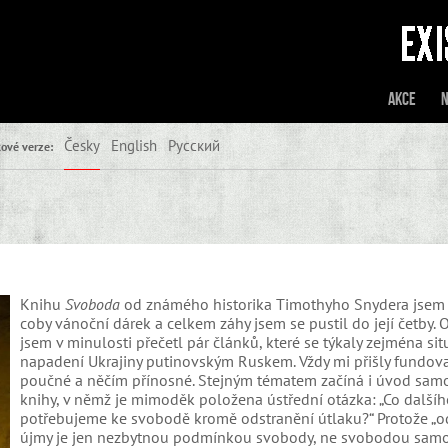
Akce
N
Česky
English
Русский
ové verze:
Knihu
Svoboda
od známého historika Timothyho Snydera jsem 
coby vánoční dárek a celkem záhy jsem se pustil do její četby. 
jsem v minulosti přečetl pár článků, které se týkaly zejména si
napadení Ukrajiny putinovským Ruskem. Vždy mi přišly fundov
poučné a něčím přínosné. Stejným tématem začíná i úvod sam
knihy, v němž je mimoděk položena ústřední otázka: „Co dalšíh
potřebujeme ke svobodě kromě odstranění útlaku?“ Protože „o
újmy je jen nezbytnou podmínkou svobody, ne svobodou samo