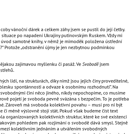
by vánoční dárek a celkem záhy jsem se pustil do její četby.
na situace po napadení Ukrajiny putinovským Ruskem. Vždy mi
i úvod samotné knihy, v němž je mimoděk položena ústřední
?“ Protože „odstranění újmy je jen nezbytnou podmínkou
 nějakou zajímavou myšlenku či pasáž. Ve
Svobodě
jsem
střehů.
ch lidí, na strukturách, díky nimž jsou jejich činy proveditelné,
záblesku spontánnosti a odvaze k osobnímu rozhodnutí“. Na
s svobodnými činí něco jiného, nikdy nepochopíme, co musíme
derově pojetí je svoboda pevně svázána s bezpečím. To je potřeba
uhé. Zároveň má svoboda kolektivní povahu – musí pro ni být
ce či méně výslovně stojí stát. Pokud však budeme číst text
la organizovaných kolektivních struktur, které ke své existenci
. S takovým pohledem pak rozjímání o svobodě dává smysl. Stejně
ice mezi kolektivním jednáním a utvářením svobodných