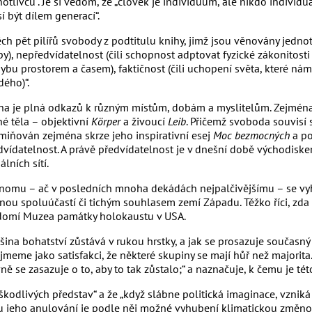
notlivců“. Je si vědom, že „člověk je individuum, ale nikdo individ
í být dílem generací“.
ch pět pilířů svobody z podtitulu knihy, jimž jsou věnovány jednot
by), nepředvídatelnost (čili schopnost adptovat fyzické zákonitost
ybu prostorem a časem), faktičnost (čili uchopení světa, které nám 
dého)“.
ha je plná odkazů k různým místům, dobám a myslitelům. Zejména k
né těla – objektivní
Körper
a živoucí
Leib
. Přičemž svoboda souvisí 
zmiňován zejména skrze jeho inspirativní esej
Moc bezmocných
a p
dvídatelnost. A právě předvídatelnost je v dnešní době východiske
álních sítí.
nomu – ač v posledních mnoha dekádách nejpalčivějšímu – se vyhýb
řenou spoluúčastí či tichým souhlasem zemí Západu. Těžko říci, zd
ědomí Muzea památky holokaustu v USA.
většina bohatství zůstává v rukou hrstky, a jak se prosazuje souč
řijmeme jako satisfakci, že některé skupiny se mají hůř než majorita.
 se zasazuje o to, aby to tak zůstalo;“ a naznačuje, k čemu je tét
škodlivých představ“ a že „když slábne politická imaginace, vzniká
ou jeho anulování je podle něj možné vyhubení klimatickou změno