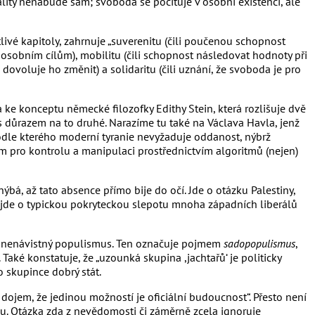
uality nenabude sám; svoboda se pociťuje v osobní existenci, ale
livé kapitoly, zahrnuje „suverenitu (čili poučenou schopnost
i osobním cílům), mobilitu (čili schopnost následovat hodnoty při
dovoluje ho změnit) a solidaritu (čili uznání, že svoboda je pro
e konceptu německé filozofky Edithy Stein, která rozlišuje dvě
s důrazem na to druhé. Narazíme tu také na Václava Havla, jenž
odle kterého moderní tyranie nevyžaduje oddanost, nýbrž
m pro kontrolu a manipulaci prostřednictvím algoritmů (nejen)
á, až tato absence přímo bije do očí. Jde o otázku Palestiny,
a jde o typickou pokryteckou slepotu mnoha západních liberálů
asný nenávistný populismus. Ten označuje pojmem
sadopopulismus
,
 Také konstatuje, že „uzounká skupina ,jachtařů‘ je politicky
o skupince dobrý stát.
 dojem, že jedinou možností je oficiální budoucnost“. Přesto není
u. Otázka zda z nevědomosti či záměrně zcela ignoruje