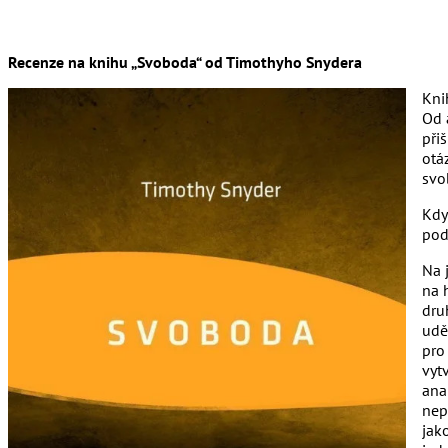
Recenze na knihu „Svoboda“ od Timothyho Snydera
Kn
Od 
při
otá
svo
Kdy
pod
Na 
na 
dru
udě
pro
vyt
ana
nep
jak