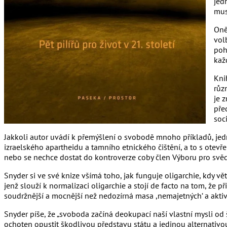
jed
mus
Oně
vol
poh
kaž
Kni
růz
je 
pře
soci
Jakkoli autor uvádí k přemýšlení o svobodě mnoho příkladů, jed
izraelského apartheidu a tamního etnického čištění, a to s otev
nebo se nechce dostat do kontroverze coby člen Výboru pro sv
Snyder si ve své knize všímá toho, jak funguje oligarchie, kdy 
jenž slouží k normalizaci oligarchie a stojí de facto na tom, že p
soudržnější a mocnější než nedozírná masa ,nemajetných‘ a aktivně
Snyder píše, že „svoboda začíná deokupací naší vlastní mysli od 
ochoten opustit škodlivou představu státu a jedinou alternativ