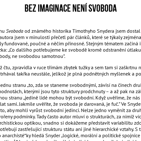
Bez imaginace není svoboda
ihu
Svoboda
od známého historika Timothyho Snydera jsem dostal co
autora jsem v minulosti přečetl pár článků, které se týkaly zejmé
šly fundované, poučné a něčím přínosné. Stejným tématem začíná 
zka: „Co dalšího potřebujeme ke svobodě kromě odstranění útlaku
body, ne svobodou samotnou“.
ž čtu, zpravidla v ruce třímám zbytek tužky a sem tam si zaškrtnu
trhával takřka neustále, jelikož je plná podnětných myšlenek a po
jednu stranu „to, zda se staneme svobodnými, závisí na činech druhý
hodnotách, kterými jsou tyto struktury prodchnuty – a až pak na 
hou stranu „jedině lidé mohou být svobodní. Když uvěříme, že ná
lat sami. Jakmile uvěříte, že svoboda je darovaná, je fuč.“ Ve Sny
 to, aby mohli vyrůst svobodní jedinci. Nelze jedno vyměnit za dr
vořeny podmínky. Tady často autor mluví o strukturách, za nimiž ví
rchistickou optikou, snadno si dokážeme představit variabilitu zdo
otřebují zastřešující strukturu státu ani jiné hierarchické vztahy
o anarchisté*ky hledá Snyder „logické, morální a politické spojn