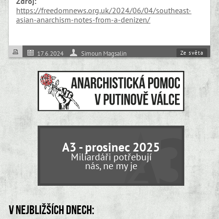
Zdroj:
https://freedomnews.org.uk/2024/06/04/southeast-
asian-anarchism-notes-from-a-denizen/
Ze světa
17.6.2024
Simoun Magsalin
A3 - prosinec 2025
Miliardáři potřebují
nás, ne my je
V nejbližších dnech: