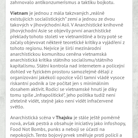
zahrnovalo antikonzumerismus a taktiku bojkotu.
Vietnam
je jednou z mála takzvaných „reálně
existujících socialistických“ zemí a jednou ze dvou
takových v jihovýchodní Asii. V Anarchistické knihovně
jihovýchodní Asie se objevily první anarchistické
překlady tohoto století ve vietnamštině a brzy poté se
začaly objevovat některé teoretické kritiky a vyjádření z
tohoto regionu. Nejvíce je širší mezinárodní
anarchistickou komunitou ceněna vietnamská
anarchistická kritika státního socialismu/státního
kapitalismu. Státní kontrola nad internetem a policejní
dohled ve fyzickém prostoru samozřejmě dělají z
organizování jakékoli opozice vůči tamní vládě vysoce
riskantní podnik a lze počítat jen s minimálním
dosahem aktivit. Rodící se vietnamské hnutí je díky
tomu spíše „infrapolitické“, jeho politika tudíž není
zřetelně vidět, stejně jako není vidět infračervené
světlo.
Anarchistická scéna v
Thajsku
je stále ještě poměrně
nová, avšak pestrá a obsahuje iniciativy jako infoshopy,
Food Not Bombs, punks a nebojí se účasti na
nepokojích. Tento bojový prvek směřuje proti policii a