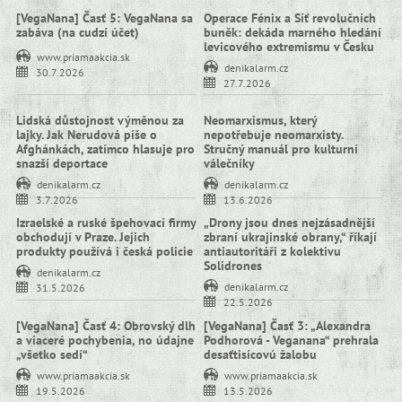
[VegaNana] Časť 5: VegaNana sa
Operace Fénix a Síť revolučních
zabáva (na cudzí účet)
buněk: dekáda marného hledání
levicového extremismu v Česku
www.priamaakcia.sk
denikalarm.cz
30.7.2026
27.7.2026
Lidská důstojnost výměnou za
Neomarxismus, který
lajky. Jak Nerudová píše o
nepotřebuje neomarxisty.
Afghánkách, zatímco hlasuje pro
Stručný manuál pro kulturní
snazší deportace
válečníky
denikalarm.cz
denikalarm.cz
3.7.2026
13.6.2026
Izraelské a ruské špehovací firmy
„Drony jsou dnes nejzásadnější
obchodují v Praze. Jejich
zbraní ukrajinské obrany,“ říkají
produkty používá i česká policie
antiautoritáři z kolektivu
Solidrones
denikalarm.cz
denikalarm.cz
31.5.2026
22.5.2026
[VegaNana] Časť 4: Obrovský dlh
[VegaNana] Časť 3: „Alexandra
a viaceré pochybenia, no údajne
Podhorová - Veganana“ prehrala
„všetko sedí“
desaťtisícovú žalobu
www.priamaakcia.sk
www.priamaakcia.sk
19.5.2026
13.5.2026