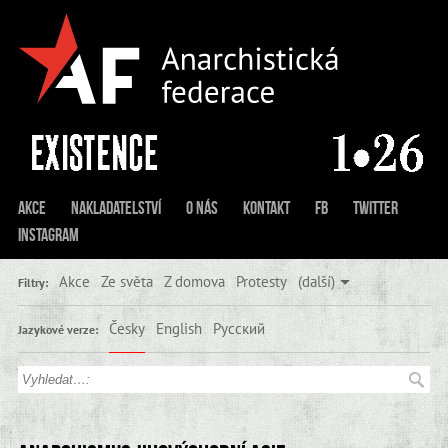
Akce
Nakladatelství
O nás
Kontakt
FB
Twitter
Instagram
Akce
Ze světa
Z domova
Protesty
(další)
Filtry:
Česky
English
Русский
Jazykové verze: