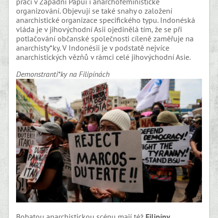
práci v Západní Papui i anarchofeministické
organizování. Objevují se také snahy o založení
anarchistické organizace specifického typu. Indonéská
vláda je v jihovýchodní Asii ojedinělá tím, že se při
potlačování občanské společnosti cíleně zaměřuje na
anarchisty*ky. V Indonésii je v podstatě nejvíce
anarchistických vězňů v rámci celé jihovýchodní Asie.
Demonstranti*ky na Filipínách
Bohatou anarchistickou scénu mají též
Filipíny
.