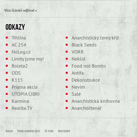
Více článků odjinud »
Odkazy
Trhlina
Anarchistický černý kříž
AC 254
Black Seeds
NoLog.cz
VORR
Limity jsme my!
Neklid
Roleta2
Food not Bombs
ODS
Antifa
K115
Dekonstrukce
Priama akcia
Nevim
UTOPIA LIBRI
Salé
Karmína
Anarchistická knihovna
Realita.TV
Anarchočtenář
Akce
Nakladatelství
O nás
Kontakt