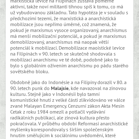
marxistická levice na Filipínách zůstává poměrně
aktivní, takže noví militanti tíhnou spíš k tomu, co má
už vybudovanou základnu. Tato hypotéza je v souladu s
předchozími tezemi, že marxistická a anarchistická
mobilizace jsou nepřímo úměrné, což znamená, že
pokud je marxismus vysoce organizovaný, anarchismus
má menší mobilizační potenciál, a pokud je marxismus
demobilizovaný, anarchismus má naopak větší
potenciál k mobilizaci. Demobilizace maoistické levice
na Filipínách v 90. letech se skutečně shodovala s
mobilizací anarchismu ve té době, podobně jako to
bylo s globálním oživením anarchismu po pádu starého
sovětského bloku.
Obdobně jako do Indonésie a na Filipíny dorazil v 80. a
90. letech punk do
Malajsie
, kde navazoval na zinovou
kulturu. Stejně jako v Indonésii bylo tamní
komunistické hnutí z velké části zlikvidováno ve válce
zvané Malayan Emergency. Cenzurní zákon Akta Mesin
Cetak z roku 1984 omezil a potlačil vydávání
radikálních publikací, ale zinová kultura přesto
pokračovala. V průběhu období Reformasi anarchistické
myšlenky korespondovaly s širším společenským
hnutím směřujícím k sociálnímu uvědomění, které