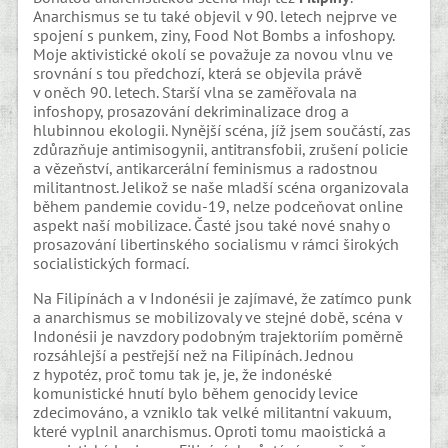
Anarchismus se tu také objevil v 90. letech nejprve ve
spojení s punkem, ziny, Food Not Bombs a infoshopy.
Moje aktivistické okolí se považuje za novou vlnu ve
srovnání s tou předchozí, která se objevila právě
v oněch 90. letech. Starší vlna se zaměřovala na
infoshopy, prosazování dekriminalizace drog a
hlubinnou ekologii. Nynější scéna, jíž jsem součástí, zas
zdůrazňuje antimisogynii, antitransfobii, zrušení policie
a vězeňství, antikarcerální feminismus a radostnou
militantnost. Jelikož se naše mladší scéna organizovala
během pandemie covidu-19, nelze podceňovat online
aspekt naší mobilizace. Časté jsou také nové snahy o
prosazování libertinského socialismu v rámci širokých
socialistických formací.
Na Filipínách a v Indonésii je zajímavé, že zatímco punk
a anarchismus se mobilizovaly ve stejné době, scéna v
Indonésii je navzdory podobným trajektoriím poměrně
rozsáhlejší a pestřejší než na Filipínách. Jednou
z hypotéz, proč tomu tak je, je, že indonéské
komunistické hnutí bylo během genocidy levice
zdecimováno, a vzniklo tak velké militantní vakuum,
které vyplnil anarchismus. Oproti tomu maoistická a