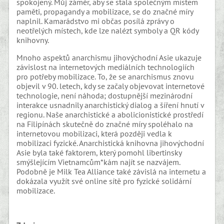
spokojený. Můj záměr, aby se stala společným místem
paměti, propagandy a mobilizace, se do značné míry
naplnil. Kamarádstvo mi občas posílá zprávy o
neotřelých místech, kde lze nalézt symboly a QR kódy
knihovny.
Mnoho aspektů anarchismu jihovýchodní Asie ukazuje
závislost na internetových mediálních technologiích
pro potřeby mobilizace. To, že se anarchismus znovu
objevil v 90. letech, kdy se začaly objevovat internetové
technologie, není náhoda; dostupnější mezinárodní
interakce usnadnily anarchistický dialog a šíření hnutí v
regionu. Naše anarchistické a abolicionistické prostředí
na Filipínách skutečně do značné míry spoléhalo na
internetovou mobilizaci, která později vedla k
mobilizaci fyzické. Anarchistická knihovna jihovýchodní
Asie byla také faktorem, který pomohl libertinsky
smýšlejícím Vietnamcům*kám najít se nazvájem.
Podobně je Milk Tea Alliance také závislá na internetu a
dokázala využít své online sítě pro fyzické solidární
mobilizace.