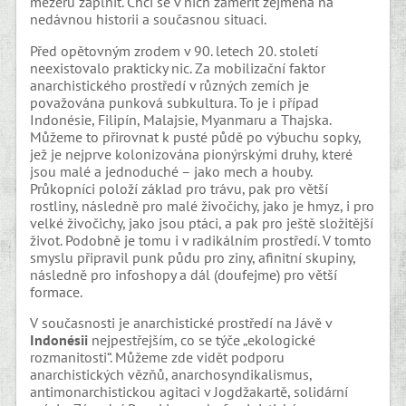
mezeru zaplnit. Chci se v nich zaměřit zejména na
nedávnou historii a současnou situaci.
Před opětovným zrodem v 90. letech 20. století
neexistovalo prakticky nic. Za mobilizační faktor
anarchistického prostředí v různých zemích je
považována punková subkultura. To je i případ
Indonésie, Filipín, Malajsie, Myanmaru a Thajska.
Můžeme to přirovnat k pusté půdě po výbuchu sopky,
jež je nejprve kolonizována pionýrskými druhy, které
jsou malé a jednoduché – jako mech a houby.
Průkopníci položí základ pro trávu, pak pro větší
rostliny, následně pro malé živočichy, jako je hmyz, i pro
velké živočichy, jako jsou ptáci, a pak pro ještě složitější
život. Podobně je tomu i v radikálním prostředí. V tomto
smyslu připravil punk půdu pro ziny, afinitní skupiny,
následně pro infoshopy a dál (doufejme) pro větší
formace.
V současnosti je anarchistické prostředí na Jávě v
Indonésii
nejpestřejším, co se týče „ekologické
rozmanitosti“. Můžeme zde vidět podporu
anarchistických vězňů, anarchosyndikalismus,
antimonarchistickou agitaci v Jogdžakartě, solidární