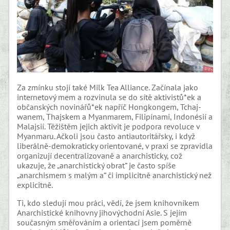
Za zmínku stojí také Milk Tea Alliance. Začínala jako
internetový mem a rozvinula se do sítě aktivistů*ek a
občanských novinářů*ek napříč Hongkongem, Tchaj-
wanem, Thajskem a Myanmarem, Filipínami, Indonésií a
Malajsií. Těžištěm jejich aktivit je podpora revoluce v
Myanmaru. Ačkoli jsou často antiautoritářsky, i když
liberálně-demokraticky orientované, v praxi se zpravidla
organizují decentralizovaně a anarchisticky, což
ukazuje, že „anarchistický obrat“ je často spíše
„anarchismem s malým a“ či implicitně anarchistický než
explicitně.
Ti, kdo sledují mou práci, vědí, že jsem knihovníkem
Anarchistické knihovny jihovýchodní Asie. S jejím
současným směřováním a orientací jsem poměrně