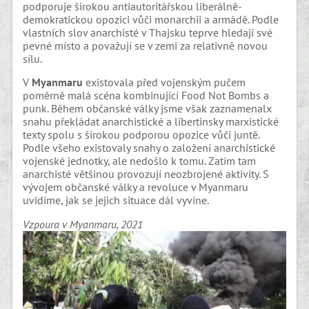
podporuje širokou antiautoritářskou liberálně-
demokratickou opozici vůči monarchii a armádě. Podle
vlastních slov anarchisté v Thajsku teprve hledají své
pevné místo a považují se v zemi za relativně novou
sílu.
V
Myanmaru
existovala před vojenským pučem
poměrně malá scéna kombinující Food Not Bombs a
punk. Během občanské války jsme však zaznamenalx
snahu překládat anarchistické a libertinsky marxistické
texty spolu s širokou podporou opozice vůči juntě.
Podle všeho existovaly snahy o založení anarchistické
vojenské jednotky, ale nedošlo k tomu. Zatím tam
anarchisté většinou provozují neozbrojené aktivity. S
vývojem občanské války a revoluce v Myanmaru
uvidíme, jak se jejich situace dál vyvine.
Vzpoura v Myanmaru, 2021