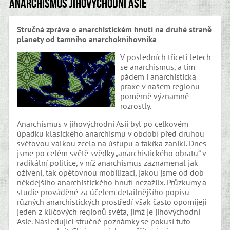
Anarchismus jihovýchodní Asie
Stručná zpráva o anarchistickém hnutí na druhé straně
planety od tamního anarchoknihovníka
V posledních třiceti letech
se anarchismus, a tím
pádem i anarchistická
praxe v našem regionu
poměrně významně
rozrostly.
Anarchismus v jihovýchodní Asii byl po celkovém
úpadku klasického anarchismu v období před druhou
světovou válkou zcela na ústupu a takřka zanikl. Dnes
jsme po celém světě svědky „anarchistického obratu“ v
radikální politice, v níž anarchismus zaznamenal jak
oživení, tak opětovnou mobilizaci, jakou jsme od dob
někdejšího anarchistického hnutí nezažilx. Průzkumy a
studie prováděné za účelem detailnějšího popisu
různých anarchistických prostředí však často opomíjejí
jeden z klíčových regionů světa, jímž je jihovýchodní
Asie. Následující stručné poznámky se pokusí tuto