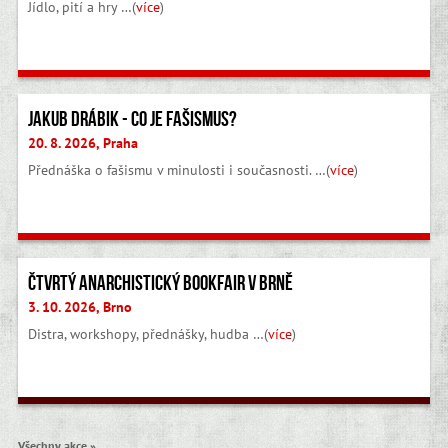
Jídlo, pití a hry …(
více
)
Jakub Drábik - Co je fašismus?
20. 8. 2026, Praha
Přednáška o fašismu v minulosti i současnosti. …(
více
)
Riot Over River 2026
19. 9. 2026, Praha
…(
více
)
Všechny akce »