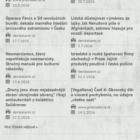
30.7.2026
10.8.2026
Operace Fénix a Síť revolučních
Lidská důstojnost výměnou za
buněk: dekáda marného hledání
lajky. Jak Nerudová píše o
levicového extremismu v Česku
Afghánkách, zatímco hlasuje pro
snazší deportace
denikalarm.cz
denikalarm.cz
27.7.2026
3.7.2026
Neomarxismus, který
Izraelské a ruské špehovací firmy
nepotřebuje neomarxisty.
obchodují v Praze. Jejich
Stručný manuál pro kulturní
produkty používá i česká policie
válečníky
denikalarm.cz
denikalarm.cz
31.5.2026
13.6.2026
„Drony jsou dnes nejzásadnější
[VegaNana] Časť 4: Obrovský dlh
zbraní ukrajinské obrany,“ říkají
a viaceré pochybenia, no údajne
antiautoritáři z kolektivu
„všetko sedí“
Solidrones
www.priamaakcia.sk
denikalarm.cz
19.5.2026
22.5.2026
Více článků odjinud »