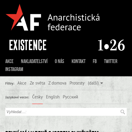
Akce
Nakladatelství
O nás
Kontakt
FB
Twitter
Instagram
Akce
Ze světa
Z domova
Protesty
(další)
Filtry:
Česky
English
Русский
Jazykové verze: