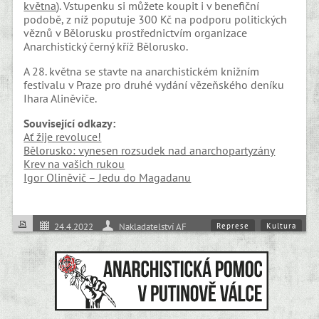
května
). Vstupenku si můžete koupit i v benefiční
podobě, z níž poputuje 300 Kč na podporu politických
věznů v Bělorusku prostřednictvím organizace
Anarchistický černý kříž Bělorusko.
A 28. května se stavte na anarchistickém knižním
festivalu v Praze pro druhé vydání vězeňského deníku
Ihara Aliněviče.
Související odkazy:
Ať žije revoluce!
Bělorusko: vynesen rozsudek nad anarchopartyzány
Krev na vašich rukou
Igor Oliněvič – Jedu do Magadanu
Represe
Kultura
24.4.2022
Nakladatelství AF