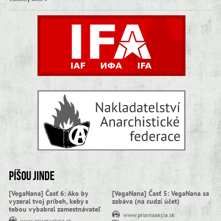
Píšou jinde
[VegaNana] Časť 6: Ako by
[VegaNana] Časť 5: VegaNana sa
vyzeral tvoj príbeh, keby s
zabáva (na cudzí účet)
tebou vybabral zamestnávateľ
www.priamaakcia.sk
www.priamaakcia.sk