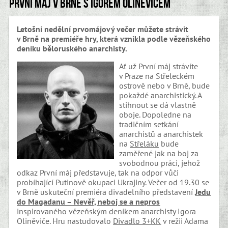
První máj v Brně s Igorem Oliněvičem
Letošní nedělní prvomájový večer můžete strávit
v Brně na premiéře hry, která vznikla podle vězeňského
deníku běloruského anarchisty.
Ať už První máj strávíte
v Praze na Střeleckém
ostrově nebo v Brně, bude
pokaždé anarchistický. A
stihnout se dá vlastně
oboje. Dopoledne na
tradičním setkání
anarchistů a anarchistek
na
Střeláku
bude
zaměřené jak na boj za
svobodnou práci, jehož
odkaz První máj představuje, tak na odpor vůči
probíhající Putinově okupaci Ukrajiny. Večer od 19.30 se
v Brně uskuteční premiéra divadelního představení
Jedu
do Magadanu –⁠ Nevěř, neboj se a nepros
inspirovaného vězeňským deníkem anarchisty Igora
Oliněviče. Hru nastudovalo
Divadlo 3+KK
v režii Adama