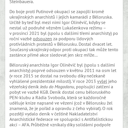
Steinbauera.
Do boje proti Putinově okupaci se zapojili kromě
ukrajinských anarchistů i jejich kamarádi z Běloruska.
Určitě by teď byl mezi nimi Igor Oliněvič, kdyby se
nestal už podruhé vězněm Lukašenkova režimu –
v prosinci 2021 byl (spolu s dalšími třemi anarchisty) po
roční vazbě
odsouzen
za podporu lidových
protivládních protestů v Bělorusku. Dostal dvacet let.
Současný ukrajinský odpor proti okupaci tak může tento
zastánce přímé akce sledovat jen skrz mříže…
Běloruský anarchista Igor Oliněvič byl (spolu s dalšími
anarchisty) poprvé odsouzen v květnu 2011 na osm let
(v roce 2015 se dostal na svobodu díky nečekaně
vyhlášené prezidentské milosti). V roce 2013
vyšel
jeho
vězeňský deník
Jedu do Magadanu
, popisující zatčení a
pobyt ve vazbě KGB. Deník dostal cenu běloruského
PEN-klubu a Rádia Svoboda, která se každoročně
uděluje knize napsané ve vězení (což v Bělorusku žel
znamená, že je pořád a opravdu z čeho vybírat). O rok
později vydalo deník v češtině Nakladatelství
Anarchistické federace ve spolupráci s Antifašistickou
akcí – AFA. Průběžně vznikaly díky solidární podpoře