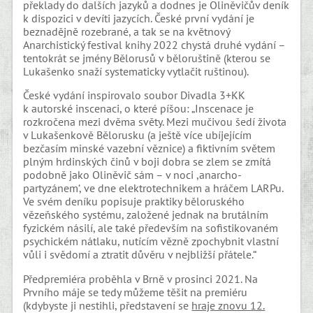
překlady do dalších jazyků a dodnes je Oliněvičův deník
k dispozici v devíti jazycích. České první vydání je
beznadějně rozebrané, a tak se na květnový
Anarchistický festival knihy 2022 chystá druhé vydání –
tentokrát se jmény Bělorusů v běloruštině (kterou se
Lukašenko snaží systematicky vytlačit ruštinou).
České vydání inspirovalo soubor Divadla 3+KK
k autorské inscenaci, o které píšou: „Inscenace je
rozkročena mezi dvěma světy. Mezi mučivou šedí života
v Lukašenkově Bělorusku (a ještě více ubíjejícím
bezčasím minské vazební věznice) a fiktivním světem
plným hrdinských činů v boji dobra se zlem se zmítá
podobně jako Oliněvič sám –⁠ v noci ,anarcho-
partyzánem‘, ve dne elektrotechnikem a hráčem LARPu.
Ve svém deníku popisuje praktiky běloruského
vězeňského systému, založené jednak na brutálním
fyzickém násilí, ale také především na sofistikovaném
psychickém nátlaku, nutícím vězně zpochybnit vlastní
vůli i svědomí a ztratit důvěru v nejbližší přátele.“
Předpremiéra proběhla v Brně v prosinci 2021. Na
Prvního máje se tedy můžeme těšit na premiéru
(kdybyste ji nestihli, představení se
hraje znovu 12.