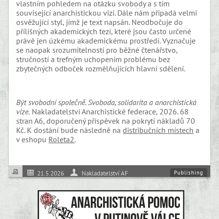
vlastním pohledem na otázku svobody a s tím
související anarchistickou vizí. Dále nám připadá velmi
osvěžující styl, jímž je text napsán. Neodbočuje do
přílišných akademických tezí, které jsou často určené
právě jen úzkému akademickému prostředí. Vyznačuje
se naopak srozumitelností pro běžné čtenářstvo,
stručností a trefným uchopením problému bez
zbytečných odboček rozmělňujících hlavní sdělení.
Být svobodní společně. Svoboda, solidarita a anarchistická
vize.
Nakladatelství Anarchistické federace, 2026. 68
stran A6, doporučený příspěvek na pokrytí nákladů 70
Kč. K dostání bude následně na
distribučních místech
a
v eshopu
Roleta2
.
Publishing
21.5.2026
Nakladatelství AF