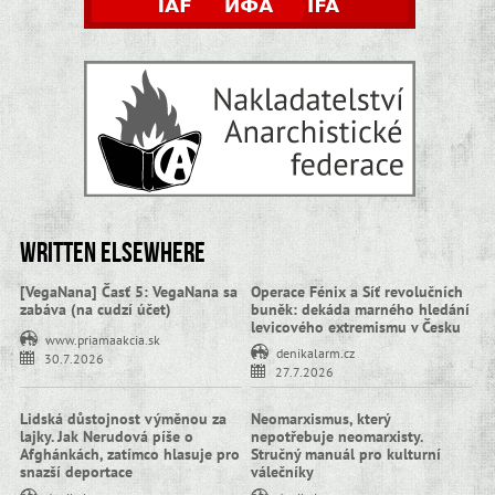
Written elsewhere
[VegaNana] Časť 5: VegaNana sa
Operace Fénix a Síť revolučních
zabáva (na cudzí účet)
buněk: dekáda marného hledání
levicového extremismu v Česku
www.priamaakcia.sk
denikalarm.cz
30.7.2026
27.7.2026
Lidská důstojnost výměnou za
Neomarxismus, který
lajky. Jak Nerudová píše o
nepotřebuje neomarxisty.
Afghánkách, zatímco hlasuje pro
Stručný manuál pro kulturní
snazší deportace
válečníky