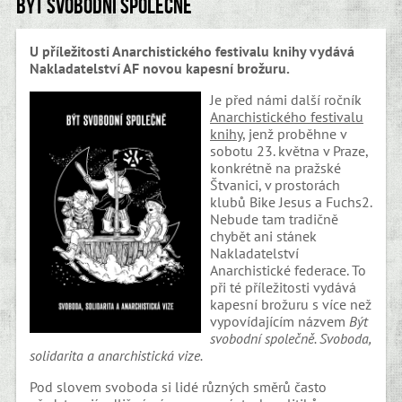
Být svobodní společně
U příležitosti Anarchistického festivalu knihy vydává
Nakladatelství AF novou kapesní brožuru.
Je před námi další ročník
Anarchistického festivalu
knihy
, jenž proběhne v
sobotu 23. května v Praze,
konkrétně na pražské
Štvanici, v prostorách
klubů Bike Jesus a Fuchs2.
Nebude tam tradičně
chybět ani stánek
Nakladatelství
Anarchistické federace. To
při té příležitosti vydává
kapesní brožuru s více než
vypovídajícím názvem
Být
svobodní společně. Svoboda,
solidarita a anarchistická vize.
Pod slovem svoboda si lidé různých směrů často