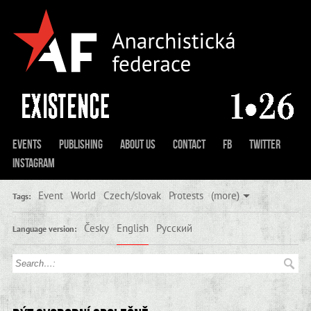
Events
Publishing
About us
Contact
FB
Twitter
Instagram
Event
World
Czech/slovak
Protests
(more)
Tags:
Česky
English
Русский
Language version: