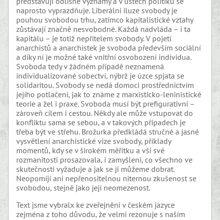
představují odlišné významy a v ústech politiků se
naprosto vyprazdňuje. Liberální iluze svobody je
pouhou svobodou trhu, zatímco kapitalistické vztahy
zůstávají značně nesvobodné. Každá nadvláda – i ta
kapitálu – je totiž nepřítelem svobody. V pojetí
anarchistů a anarchistek je svoboda především sociální
a díky ní je možné také vnitřní osvobození individua.
Svoboda tedy v žádném případě neznamená
individualizované sobectví, nýbrž je úzce spjata se
solidaritou. Svobody se nedá domoci prostřednictvím
jejího potlačení, jak to známe z marxisticko-leninistické
teorie a žel i praxe. Svoboda musí být prefigurativní –
zároveň cílem i cestou. Někdy ale může vstupovat do
konfliktu sama se sebou, a v takových případech je
třeba být ve střehu. Brožurka předkládá stručné a jasné
vysvětlení anarchistické vize svobody, příklady
momentů, kdy se v širokém měřítku a vší své
rozmanitosti prosazovala, i zamyšlení, co všechno ve
skutečnosti vyžaduje a jak se jí můžeme dobrat.
Neopomíjí ani nepřenositelnou niternou zkušenost se
svobodou, stejně jako její neomezenost.
Text jsme vybralx ke zveřejnění v českém jazyce
zejména z toho důvodu, že velmi rezonuje s naším