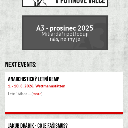
A3 - prosinec 2025
Miliardáři potřebují
nás, ne my je
Next events:
Anarchistický letní kemp
1. - 10. 8. 2026, Wettmannstätten
Letní tábor …(
more
)
Jakub Drábik - Co je fašismus?