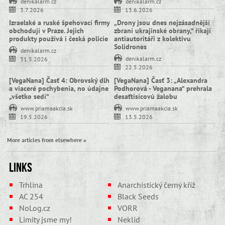
denikalarm.cz
denikalarm.cz
3.7.2026
13.6.2026
Izraelské a ruské špehovací firmy
„Drony jsou dnes nejzásadnější
obchodují v Praze. Jejich
zbraní ukrajinské obrany,“ říkají
produkty používá i česká policie
antiautoritáři z kolektivu
Solidrones
denikalarm.cz
denikalarm.cz
31.5.2026
22.5.2026
[VegaNana] Časť 4: Obrovský dlh
[VegaNana] Časť 3: „Alexandra
a viaceré pochybenia, no údajne
Podhorová - Veganana“ prehrala
„všetko sedí“
desaťtisícovú žalobu
www.priamaakcia.sk
www.priamaakcia.sk
19.5.2026
13.5.2026
More articles from elsewhere »
Links
Trhlina
Anarchistický černý kříž
AC 254
Black Seeds
NoLog.cz
VORR
Limity jsme my!
Neklid