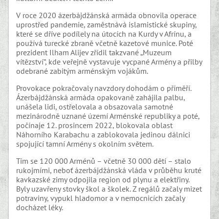
V roce 2020 ázerbájdžánská armáda obnovila operace
uprostřed pandemie, zaměstnává islamistické skupiny,
které se dříve podílely na útocích na Kurdy v Afrínu, a
používá turecké zbraně včetně kazetové munice. Poté
prezident Ilham Alijev zřídil takzvané „Muzeum
vítězství“, kde veřejně vystavuje vycpané Armény a přilby
odebrané zabitým arménským vojákům.
Provokace pokračovaly navzdory dohodám o příměří.
Ázerbájdžánská armáda opakovaně zahájila palbu,
unášela lidi, ostřelovala a obsazovala samotné
mezinárodně uznané území Arménské republiky a poté,
počínaje 12. prosincem 2022, blokovala oblast
Náhorního Karabachu a zablokovala jedinou dálnici
spojující tamní Armény s okolním světem.
Tím se 120 000 Arménů – včetně 30 000 dětí – stalo
rukojmími, neboť ázerbájdžánská vláda v průběhu kruté
kavkazské zimy odpojila region od plynu a elektřiny.
Byly uzavřeny stovky škol a školek. Z regálů začaly mizet
potraviny, vypukl hladomor a v nemocnicích začaly
docházet léky.