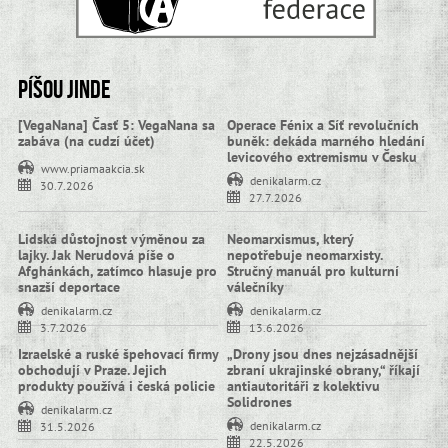
Píšou jinde
[VegaNana] Časť 5: VegaNana sa
Operace Fénix a Síť revolučních
zabáva (na cudzí účet)
buněk: dekáda marného hledání
levicového extremismu v Česku
www.priamaakcia.sk
denikalarm.cz
30.7.2026
27.7.2026
Lidská důstojnost výměnou za
Neomarxismus, který
lajky. Jak Nerudová píše o
nepotřebuje neomarxisty.
Afghánkách, zatímco hlasuje pro
Stručný manuál pro kulturní
snazší deportace
válečníky
denikalarm.cz
denikalarm.cz
3.7.2026
13.6.2026
Izraelské a ruské špehovací firmy
„Drony jsou dnes nejzásadnější
obchodují v Praze. Jejich
zbraní ukrajinské obrany,“ říkají
produkty používá i česká policie
antiautoritáři z kolektivu
Solidrones
denikalarm.cz
denikalarm.cz
31.5.2026
22.5.2026