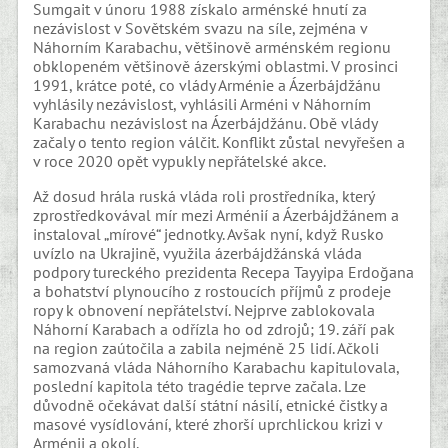
Sumgait v únoru 1988 získalo arménské hnutí za
nezávislost v Sovětském svazu na síle, zejména v
Náhorním Karabachu, většinově arménském regionu
obklopeném většinově ázerskými oblastmi. V prosinci
1991, krátce poté, co vlády Arménie a Ázerbájdžánu
vyhlásily nezávislost, vyhlásili Arméni v Náhorním
Karabachu nezávislost na Ázerbájdžánu. Obě vlády
začaly o tento region válčit. Konflikt zůstal nevyřešen a
v roce 2020 opět vypukly nepřátelské akce.
Až dosud hrála ruská vláda roli prostředníka, který
zprostředkovával mír mezi Arménií a Ázerbájdžánem a
instaloval „mírové“ jednotky. Avšak nyní, když Rusko
uvízlo na Ukrajině, využila ázerbájdžánská vláda
podpory tureckého prezidenta Recepa Tayyipa Erdoğana
a bohatství plynoucího z rostoucích příjmů z prodeje
ropy k obnovení nepřátelství. Nejprve zablokovala
Náhorní Karabach a odřízla ho od zdrojů; 19. září pak
na region zaútočila a zabila nejméně 25 lidí. Ačkoli
samozvaná vláda Náhorního Karabachu kapitulovala,
poslední kapitola této tragédie teprve začala. Lze
důvodně očekávat další státní násilí, etnické čistky a
masové vysídlování, které zhorší uprchlickou krizi v
Arménii a okolí.