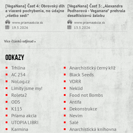
[VegaNana] Časť 4: Obrovský dlh
[VegaNana] Časť 3: „Alexandra
a viaceré pochybenia, no údajne
Podhorová - Veganana“ prehrala
„všetko sedí“
desaťtisícovú žalobu
www.priamaakcia.sk
www.priamaakcia.sk
19.5.2026
13.5.2026
Více článků odjinud »
Odkazy
Trhlina
Anarchistický černý kříž
AC 254
Black Seeds
NoLog.cz
VORR
Limity jsme my!
Neklid
Roleta2
Food not Bombs
ODS
Antifa
K115
Dekonstrukce
Priama akcia
Nevim
UTOPIA LIBRI
Salé
Karmína
Anarchistická knihovna