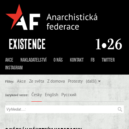
Akce
Nakladatelství
O nás
Kontakt
FB
Twitter
Instagram
Akce
Ze světa
Z domova
Protesty
(další)
Filtry:
Česky
English
Русский
Jazykové verze: