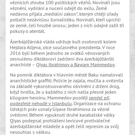
věznicích zhruba 100 politických vězňů. Novináři jsou
vězněni, vydíráni a nuceni odejít do exilu. Země
nedávno přijala „mediální zákon“, kterým chtějí úřady
potlačit nezávislou žurnalistiku. Novináři, kteří uprchli
ze země, čelí hrozbě únosu; jeden z nich údajně zažil tři
pokusy o atentát.
Ázerbájdžánská vláda udržuje kult osobnosti kolem
Hejdara Alijeva, otce současného prezidenta. V roce
2016 byli během jednoho ze svátků věnovaných
zesnulému diktátorovi zadrženi dva ázerbájdžánští
anarchisté –
Qiyas Ibrahimov a Bayram Mam
m
edov
.
Na pomník diktátora v hlavním městě Baku namalovali
anarchistické graffiti. Policie je zajala, mučila a uvěznila
na základě vykonstruovaného obvinění z držení drog,
když tvrdila, že u každého z nich našla přesně jeden
kilogram heroinu. Mammedov později
zemřel při
podezřelé nehodě v Istanbulu
. Organizace na ochranu
lidských práv uznaly Giyase Ibrahimova za vězně
svědomí. Během vypuknutí druhé karabašské války
Qiyas podepsal prohlášení levicové protiválečné
ázerbájdžánské mládeže a opět čelil represím za svůj
nesouhlas s válkou.