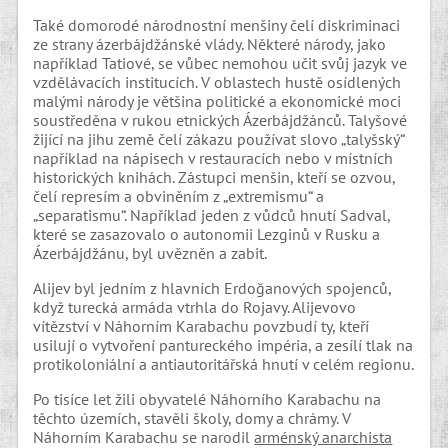
Také domorodé národnostní menšiny čelí diskriminaci
ze strany ázerbájdžánské vlády. Některé národy, jako
například Tatiové, se vůbec nemohou učit svůj jazyk ve
vzdělávacích institucích. V oblastech hustě osídlených
malými národy je většina politické a ekonomické moci
soustředěna v rukou etnických Ázerbájdžánců. Talyšové
žijící na jihu země čelí zákazu používat slovo „talyšský“
například na nápisech v restauracích nebo v místních
historických knihách. Zástupci menšin, kteří se ozvou,
čelí represím a obviněním z „extremismu“ a
„separatismu“. Například jeden z vůdců hnutí Sadval,
které se zasazovalo o autonomii Lezginů v Rusku a
Ázerbájdžánu, byl uvězněn a zabit.
Alijev byl jedním z hlavních Erdoğanových spojenců,
když turecká armáda vtrhla do Rojavy. Alijevovo
vítězství v Náhorním Karabachu povzbudí ty, kteří
usilují o vytvoření pantureckého impéria, a zesílí tlak na
protikoloniální a antiautoritářská hnutí v celém regionu.
Po tisíce let žili obyvatelé Náhorního Karabachu na
těchto územích, stavěli školy, domy a chrámy. V
Náhorním Karabachu se narodil
arménský anarchista