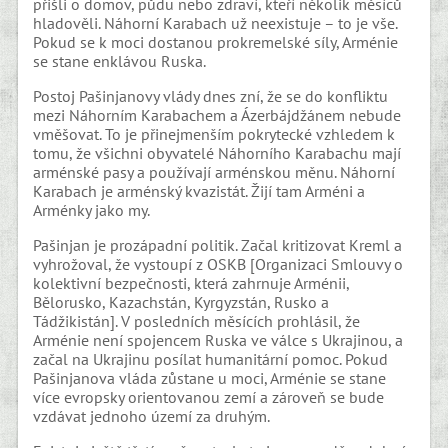
přišli o domov, půdu nebo zdraví, kteří několik měsíců
hladověli. Náhorní Karabach už neexistuje – to je vše.
Pokud se k moci dostanou prokremelské síly, Arménie
se stane enklávou Ruska.
Postoj Pašinjanovy vlády dnes zní, že se do konfliktu
mezi Náhorním Karabachem a Ázerbájdžánem nebude
vměšovat. To je přinejmenším pokrytecké vzhledem k
tomu, že všichni obyvatelé Náhorního Karabachu mají
arménské pasy a používají arménskou měnu. Náhorní
Karabach je arménský kvazistát. Žijí tam Arméni a
Arménky jako my.
Pašinjan je prozápadní politik. Začal kritizovat Kreml a
vyhrožoval, že vystoupí z OSKB [Organizaci Smlouvy o
kolektivní bezpečnosti, která zahrnuje Arménii,
Bělorusko, Kazachstán, Kyrgyzstán, Rusko a
Tádžikistán]. V posledních měsících prohlásil, že
Arménie není spojencem Ruska ve válce s Ukrajinou, a
začal na Ukrajinu posílat humanitární pomoc. Pokud
Pašinjanova vláda zůstane u moci, Arménie se stane
více evropsky orientovanou zemí a zároveň se bude
vzdávat jednoho území za druhým.