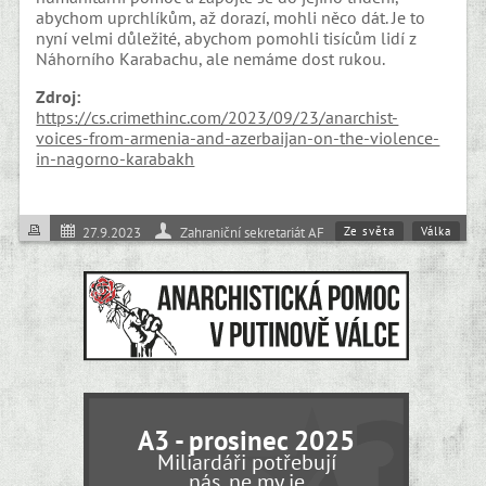
abychom uprchlíkům, až dorazí, mohli něco dát. Je to
nyní velmi důležité, abychom pomohli tisícům lidí z
Náhorního Karabachu, ale nemáme dost rukou.
Zdroj:
https://cs.crimethinc.com/2023/09/23/anarchist-
voices-from-armenia-and-azerbaijan-on-the-violence-
in-nagorno-karabakh
Ze světa
Válka
27.9.2023
Zahraniční sekretariát AF
A3 - prosinec 2025
Miliardáři potřebují
nás, ne my je