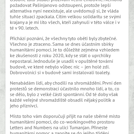
požadovat Pašinjanovo odstoupení, protože lepší
alternativa nyní neexistuje, ale uvědomuji si, že vláda
tuhle situaci zpackala. Cítím velkou solidaritu se svými
krajany a je mi líto všech, kteří zahynuli v této válce i v
té v 90. letech.
Přichází poznání, že všechny tyto oběti byly zbytečné.
Všechno je ztraceno. Sama se dnes účastním sbírky
humanitární pomoci. Je to důležité zejména vzhledem
ke zkušenosti z roku 2020, kdy se stát o uprchlíky
nepostaral. Jednoduše je usadil v opuštěné tovární
budově, ve které nebylo vůbec nic – jen holé zdi.
Dobrovolníci si v budově sami instalovali toalety.
Nenabádám lidi, aby chodili na shromáždění. První den
protestů se demonstrací účastnilo mnoho lidí, a to, co
se dělo, bylo z velké části spontánní. Od té doby však
každé veřejné shromaždiště obsadil nějaký politik a
jeho příznivci.
Místo toho vám doporučuji přijít na naše sběrné místo
humanitární pomoci, do co-workingového prostoru
Letters and Numbers na ulici Tumanjan. Přineste
humanitární pomoc a zapojte se do jejího třídění,