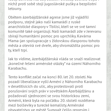
nichž proti sobě stojí jugoslávské pušky a bezpilotní
letouny.
Obětem ázerbájdžánské agrese jsme již vyjádřili
podporu, stejně jako naši kamarádi z ruské
anarchistické diaspory v Tbilisi, kteří se ve své tamní
komunitě také organizují. Naši kamarádi zde v Jerevanu
sbírají humanitární pomoc pro uprchlíky. Kavárna
Mama-jan spolupracuje s židovskou diasporou tohoto
města a otevírá své dveře, aby shromáždila pomoc pro
ty, kteří trpí.
Jak to vidíme, ázerbájdžánská vláda se snaží realizovat
„konečné řešení arménské otázky“ na území Náhorního
Karabachu.
Tento konflikt začal na konci 80. let 20. století. Na
pozadí liberalizace vyšli Arméni z Náhorního Karabachu
v desetitisících do ulic, aby protestovali proti
porušování svých práv v sovětském Ázerbájdžánu a
požadovali sjednocení se svou historickou zemí,
Arménií, která byla na počátku 20. století rozdělena
mezi bolševiky a turecké kemalisty. Arménské
obyvatelstvo ve městě Sumgait čelilo represím i