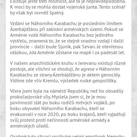
Existuje ještě třetí možnost, ale ta je nepravděpodobná.
K moci by se mohla dostat vojenská junta. Tento scénář
by však byl rovněž špatný.
Vzdání se Náhorního Karabachu je posledním limitem
Ázerbájdžánu při zabírání arménských území. Pokud se
Arménie vzdá Náhorního Karabachu bez jediného
výstřelu, znamená to, že se stejně snadno vzdají i další
provincie – další bude Sjunik, pak Sevan. Je otevřenou
otázkou, zda Arménie zůstane na mapě i za padesát let.
V našem anarchistickém kruhu v Jerevanu existují různé
postoje, ale všichni se shodují, že agrese v Náhorním
Karabachu ze strany Ázerbájdžánu je aktem genocidy.
Vidíme zde vliv Kremlu, výsledek ruské geopolitiky.
Včera jsem byla na náměstí Republiky, než ho obsadily
prokočarjovské síly. Myslela jsem si, že je mou
povinností stát po boku rodičů mrtvých vojáků, po
boku obyvatel Náhorního Karabachu, kteří se
evakuovali v roce 2020, po boku krajanů, kteří vyjadřují
svůj protest proti nečinnosti arménské armády a
arménských úřadů.
Osobně tuto situaci prožívám velmi emotivně. Nemohu