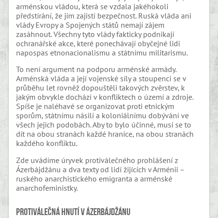
arménskou vládou, která se vzdala jakéhokoli
předstírání, že jim zajistí bezpečnost. Ruská vláda ani
vlády Evropy a Spojených států nemají zájem
zasáhnout. Všechny tyto vlády fakticky podnikají
ochranářské akce, které ponechávají obyčejné lidi
napospas etnonacionalismu a státnímu militarismu.
To není argument na podporu arménské armády.
Arménská vláda a její vojenské síly a stoupenci se v
průběhu let rovněž dopouštěli takových zvěrstev, k
jakým obvykle dochází v konfliktech o území a zdroje.
Spíše je naléhavé se organizovat proti etnickým
sporům, státnímu násilí a koloniálnímu dobývání ve
všech jejich podobách. Aby to bylo účinné, musí se to
dít na obou stranách každé hranice, na obou stranách
každého konfliktu.
Zde uvádíme úryvek protiválečného prohlášení z
Ázerbájdžánu a dva texty od lidí žijících v Arménii –
ruského anarchistického emigranta a arménské
anarchofeministky.
Protiválečná hnutí v Ázerbájdžánu