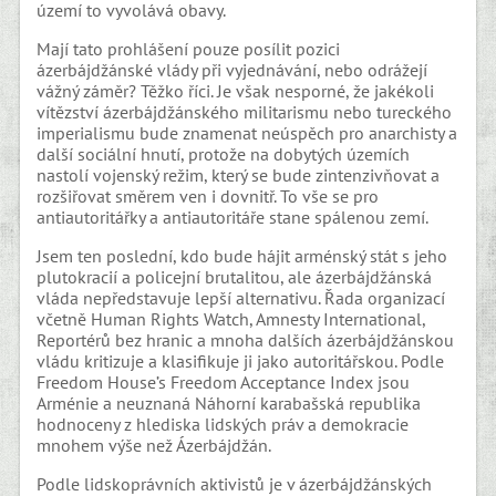
území to vyvolává obavy.
Mají tato prohlášení pouze posílit pozici
ázerbájdžánské vlády při vyjednávání, nebo odrážejí
vážný záměr? Těžko říci. Je však nesporné, že jakékoli
vítězství ázerbájdžánského militarismu nebo tureckého
imperialismu bude znamenat neúspěch pro anarchisty a
další sociální hnutí, protože na dobytých územích
nastolí vojenský režim, který se bude zintenzivňovat a
rozšiřovat směrem ven i dovnitř. To vše se pro
antiautoritářky a antiautoritáře stane spálenou zemí.
Jsem ten poslední, kdo bude hájit arménský stát s jeho
plutokracií a policejní brutalitou, ale ázerbájdžánská
vláda nepředstavuje lepší alternativu. Řada organizací
včetně Human Rights Watch, Amnesty International,
Reportérů bez hranic a mnoha dalších ázerbájdžánskou
vládu kritizuje a klasifikuje ji jako autoritářskou. Podle
Freedom House’s Freedom Acceptance Index jsou
Arménie a neuznaná Náhorní karabašská republika
hodnoceny z hlediska lidských práv a demokracie
mnohem výše než Ázerbájdžán.
Podle lidskoprávních aktivistů je v ázerbájdžánských