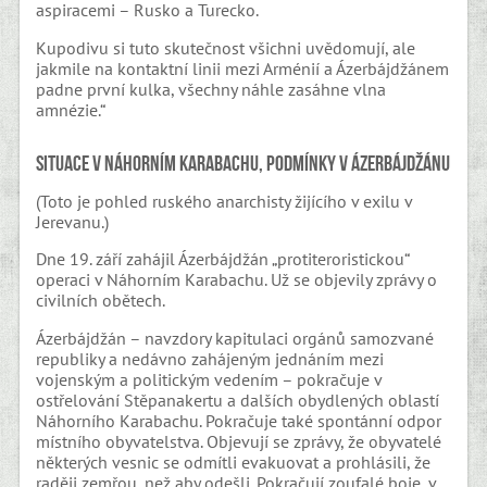
aspiracemi – Rusko a Turecko.
Kupodivu si tuto skutečnost všichni uvědomují, ale
jakmile na kontaktní linii mezi Arménií a Ázerbájdžánem
padne první kulka, všechny náhle zasáhne vlna
amnézie.“
Situace v Náhorním Karabachu, podmínky v Ázerbájdžánu
(Toto je pohled ruského anarchisty žijícího v exilu v
Jerevanu.)
Dne 19. září zahájil Ázerbájdžán „protiteroristickou“
operaci v Náhorním Karabachu. Už se objevily zprávy o
civilních obětech.
Ázerbájdžán – navzdory kapitulaci orgánů samozvané
republiky a nedávno zahájeným jednáním mezi
vojenským a politickým vedením – pokračuje v
ostřelování Stěpanakertu a dalších obydlených oblastí
Náhorního Karabachu. Pokračuje také spontánní odpor
místního obyvatelstva. Objevují se zprávy, že obyvatelé
některých vesnic se odmítli evakuovat a prohlásili, že
raději zemřou, než aby odešli. Pokračují zoufalé boje, v