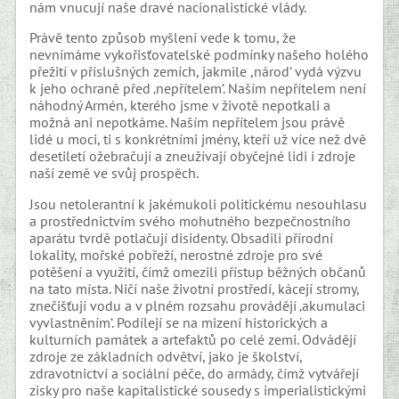
nám vnucují naše dravé nacionalistické vlády.
Právě tento způsob myšlení vede k tomu, že
nevnímáme vykořisťovatelské podmínky našeho holého
přežití v příslušných zemích, jakmile ,národ‘ vydá výzvu
k jeho ochraně před ‚nepřítelem‘. Naším nepřítelem není
náhodný Armén, kterého jsme v životě nepotkali a
možná ani nepotkáme. Naším nepřítelem jsou právě
lidé u moci, ti s konkrétními jmény, kteří už více než dvě
desetiletí ožebračují a zneužívají obyčejné lidi i zdroje
naší země ve svůj prospěch.
Jsou netolerantní k jakémukoli politickému nesouhlasu
a prostřednictvím svého mohutného bezpečnostního
aparátu tvrdě potlačují disidenty. Obsadili přírodní
lokality, mořské pobřeží, nerostné zdroje pro své
potěšení a využití, čímž omezili přístup běžných občanů
na tato místa. Ničí naše životní prostředí, kácejí stromy,
znečišťují vodu a v plném rozsahu provádějí ‚akumulaci
vyvlastněním‘. Podílejí se na mizení historických a
kulturních památek a artefaktů po celé zemi. Odvádějí
zdroje ze základních odvětví, jako je školství,
zdravotnictví a sociální péče, do armády, čímž vytvářejí
zisky pro naše kapitalistické sousedy s imperialistickými