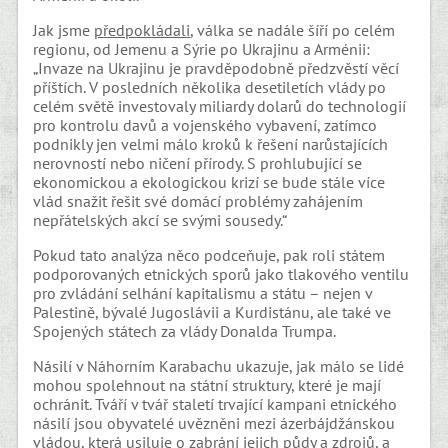
Jak jsme
předpokládali
, válka se nadále šíří po celém
regionu, od Jemenu a Sýrie po Ukrajinu a Arménii:
„Invaze na Ukrajinu je pravděpodobně předzvěstí věcí
příštích. V posledních několika desetiletích vlády po
celém světě investovaly miliardy dolarů do technologií
pro kontrolu davů a vojenského vybavení, zatímco
podnikly jen velmi málo kroků k řešení narůstajících
nerovností nebo ničení přírody. S prohlubující se
ekonomickou a ekologickou krizí se bude stále více
vlád snažit řešit své domácí problémy zahájením
nepřátelských akcí se svými sousedy.“
Pokud tato analýza něco podceňuje, pak roli státem
podporovaných etnických sporů jako tlakového ventilu
pro zvládání selhání kapitalismu a státu – nejen v
Palestině, bývalé Jugoslávii a Kurdistánu, ale také ve
Spojených státech za vlády Donalda Trumpa.
Násilí v Náhorním Karabachu ukazuje, jak málo se lidé
mohou spolehnout na státní struktury, které je mají
ochránit. Tváří v tvář staletí trvající kampani etnického
násilí jsou obyvatelé uvězněni mezi ázerbájdžánskou
vládou, která usiluje o zabrání jejich půdy a zdrojů, a