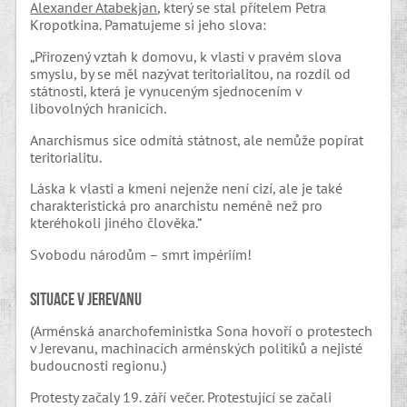
Alexander Atabekjan
, který se stal přítelem Petra
Kropotkina. Pamatujeme si jeho slova:
„Přirozený vztah k domovu, k vlasti v pravém slova
smyslu, by se měl nazývat teritorialitou, na rozdíl od
státnosti, která je vynuceným sjednocením v
libovolných hranicích.
Anarchismus sice odmítá státnost, ale nemůže popírat
teritorialitu.
Láska k vlasti a kmeni nejenže není cizí, ale je také
charakteristická pro anarchistu neméně než pro
kteréhokoli jiného člověka.“
Svobodu národům – smrt impériím!
Situace v Jerevanu
(Arménská anarchofeministka Sona hovoří o protestech
v Jerevanu, machinacích arménských politiků a nejisté
budoucnosti regionu.)
Protesty začaly 19. září večer. Protestující se začali