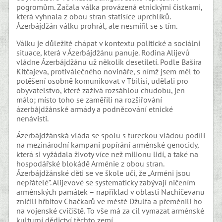
pogromům. Začala válka provázená etnickými čistkami,
která vyhnala z obou stran statisíce uprchlíků.
Ázerbájdžán válku prohrál, ale nesmířil se s tím.
Válku je důležité chápat v kontextu politické a sociální
situace, která v Ázerbájdžánu panuje. Rodina Alijevů
vládne Ázerbájdžánu už několik desetiletí. Podle Bašíra
Kitčajeva, protiválečného novináře, s nímž jsem měl to
potěšení osobně komunikovat v Tbilisi, udělali pro
obyvatelstvo, které zažívá rozsáhlou chudobu, jen
málo; místo toho se zaměřili na rozšiřování
ázerbájdžánské armády a podněcování etnické
nenávisti.
Ázerbájdžánská vláda se spolu s tureckou vládou podílí
na mezinárodní kampani popírání arménské genocidy,
která si vyžádala životy více než milionu lidí, a také na
hospodářské blokádě Arménie z obou stran.
Ázerbájdžánské děti se ve škole učí, že „Arméni jsou
nepřátelé“. Alijevové se systematicky zabývají ničením
arménských památek – například v oblasti Nachičevanu
zničili hřbitov Chačkarů ve městě Džulfa a přeměnili ho
na vojenské cvičiště. To vše má za cíl vymazat arménské
kulturní dědictví těchto zemí.