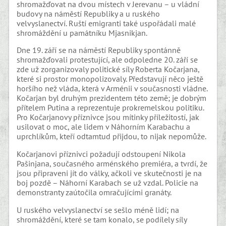
shromažďovat na dvou místech v Jerevanu – u vládní
budovy na náměstí Republiky a u ruského
velvyslanectví. Ruští emigranti také uspořádali malé
shromáždění u památníku Mjasnikjan.
Dne 19. září se na náměstí Republiky spontánně
shromažďovali protestující, ale odpoledne 20. září se
zde už zorganizovaly politické síly Roberta Kočarjana,
které si prostor monopolizovaly. Představují něco ještě
horšího než vláda, která v Arménii v současnosti vládne.
Kočarjan byl druhým prezidentem této země; je dobrým
přítelem Putina a reprezentuje prokremelskou politiku.
Pro Kočarjanovy příznivce jsou mítinky příležitostí, jak
usilovat o moc, ale lidem v Náhorním Karabachu a
uprchlíkům, kteří odtamtud přijdou, to nijak nepomůže.
Kočarjanovi příznivci požadují odstoupení Nikola
Pašinjana, současného arménského premiéra, a tvrdí, že
jsou připraveni jít do války, ačkoli ve skutečnosti je na
boj pozdě – Náhorní Karabach se už vzdal. Policie na
demonstranty zaútočila omračujícími granáty.
U ruského velvyslanectví se sešlo méně lidí; na
shromáždění, které se tam konalo, se podílely síly