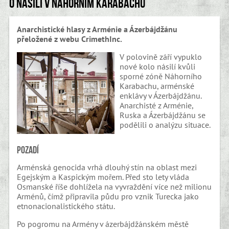
O násilí v Náhorním Karabachu
Anarchistické hlasy z Arménie a Ázerbájdžánu
přeložené z webu CrimethInc.
V polovině září vypuklo
nové kolo násilí kvůli
sporné zóně Náhorního
Karabachu, arménské
enklávy v Ázerbájdžánu.
Anarchisté z Arménie,
Ruska a Ázerbájdžánu se
podělili o analýzu situace.
Pozadí
Arménská genocida vrhá dlouhý stín na oblast mezi
Egejským a Kaspickým mořem. Před sto lety vláda
Osmanské říše dohlížela na vyvraždění více než milionu
Arménů, čímž připravila půdu pro vznik Turecka jako
etnonacionalistického státu.
Po pogromu na Armény v ázerbájdžánském městě