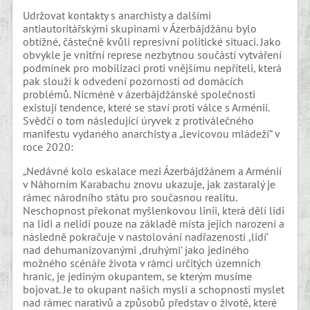
Udržovat kontakty s anarchisty a dalšími
antiautoritářskými skupinami v Ázerbájdžánu bylo
obtížné, částečně kvůli represivní politické situaci. Jako
obvykle je vnitřní represe nezbytnou součástí vytváření
podmínek pro mobilizaci proti vnějšímu nepříteli, která
pak slouží k odvedení pozornosti od domácích
problémů. Nicméně v ázerbájdžánské společnosti
existují tendence, které se staví proti válce s Arménií.
Svědčí o tom následující úryvek z protiválečného
manifestu vydaného anarchisty a „levicovou mládeží“ v
roce 2020:
„Nedávné kolo eskalace mezi Ázerbájdžánem a Arménií
v Náhorním Karabachu znovu ukazuje, jak zastaralý je
rámec národního státu pro současnou realitu.
Neschopnost překonat myšlenkovou linii, která dělí lidi
na lidi a nelidi pouze na základě místa jejich narození a
následně pokračuje v nastolování nadřazenosti ,lidí‘
nad dehumanizovanými ,druhými‘ jako jediného
možného scénáře života v rámci určitých územních
hranic, je jediným okupantem, se kterým musíme
bojovat. Je to okupant našich myslí a schopnosti myslet
nad rámec narativů a způsobů představ o životě, které