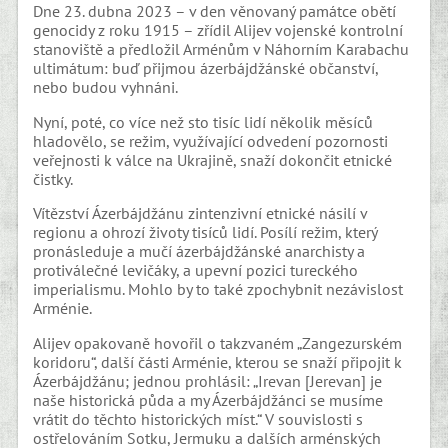
Dne 23. dubna 2023 – v den věnovaný památce obětí
genocidy z roku 1915 – zřídil Alijev vojenské kontrolní
stanoviště a předložil Arménům v Náhorním Karabachu
ultimátum: buď přijmou ázerbájdžánské občanství,
nebo budou vyhnáni.
Nyní, poté, co více než sto tisíc lidí několik měsíců
hladovělo, se režim, využívající odvedení pozornosti
veřejnosti k válce na Ukrajině, snaží dokončit etnické
čistky.
Vítězství Ázerbájdžánu zintenzivní etnické násilí v
regionu a ohrozí životy tisíců lidí. Posílí režim, který
pronásleduje a mučí ázerbájdžánské anarchisty a
protiválečné levičáky, a upevní pozici tureckého
imperialismu. Mohlo by to také zpochybnit nezávislost
Arménie.
Alijev opakovaně hovořil o takzvaném „Zangezurském
koridoru“, další části Arménie, kterou se snaží připojit k
Ázerbájdžánu; jednou prohlásil: „Irevan [Jerevan] je
naše historická půda a my Ázerbájdžánci se musíme
vrátit do těchto historických míst.“ V souvislosti s
ostřelováním Sotku, Jermuku a dalších arménských