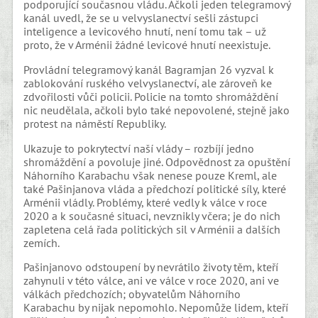
podporující současnou vládu. Ačkoli jeden telegramový
kanál uvedl, že se u velvyslanectví sešli zástupci
inteligence a levicového hnutí, není tomu tak – už
proto, že v Arménii žádné levicové hnutí neexistuje.
Provládní telegramový kanál Bagramjan 26 vyzval k
zablokování ruského velvyslanectví, ale zároveň ke
zdvořilosti vůči policii. Policie na tomto shromáždění
nic neudělala, ačkoli bylo také nepovolené, stejně jako
protest na náměstí Republiky.
Ukazuje to pokrytectví naší vlády – rozbíjí jedno
shromáždění a povoluje jiné. Odpovědnost za opuštění
Náhorního Karabachu však nenese pouze Kreml, ale
také Pašinjanova vláda a předchozí politické síly, které
Arménii vládly. Problémy, které vedly k válce v roce
2020 a k současné situaci, nevznikly včera; je do nich
zapletena celá řada politických sil v Arménii a dalších
zemích.
Pašinjanovo odstoupení by nevrátilo životy těm, kteří
zahynuli v této válce, ani ve válce v roce 2020, ani ve
válkách předchozích; obyvatelům Náhorního
Karabachu by nijak nepomohlo. Nepomůže lidem, kteří