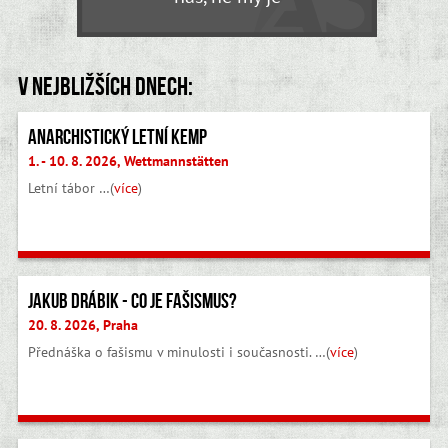
V nejbližších dnech:
Anarchistický letní kemp
1. - 10. 8. 2026, Wettmannstätten
Letní tábor …(
více
)
Jakub Drábik - Co je fašismus?
20. 8. 2026, Praha
Přednáška o fašismu v minulosti i současnosti. …(
více
)