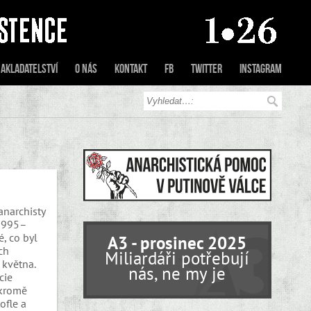
akladatelství
O nás
Kontakt
FB
Twitter
Instagram
anarchisty
(1995–
, co byl
A3 - prosinec 2025
ch
Miliardáři potřebují
 května.
nás, ne my je
cie
 kromě
ofle a