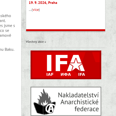
19. 9. 2026, Praha
…(
více
)
nského
ant.
es jsme s
co se
yramově
Všechny akce »
nu Baku.