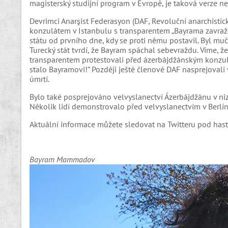
magisterský studijní program v Evropě, je taková verze ne
Devrimci Anarşist Federasyon (DAF, Revoluční anarchisti
konzulátem v Istanbulu s transparentem „Bayrama zavraž
státu od prvního dne, kdy se proti němu postavil. Byl mu
Turecký stát tvrdí, že Bayram spáchal sebevraždu. Víme, ž
transparentem protestovali před ázerbájdžánským konzul
stalo Bayramovi!“ Později ještě členové DAF nasprejovali
úmrtí.
Bylo také posprejováno velvyslanectví Ázerbájdžánu v n
Několik lidí demonstrovalo před velvyslanectvím v Berlín
Aktuální informace můžete sledovat na Twitteru pod h
Bayram Mammadov