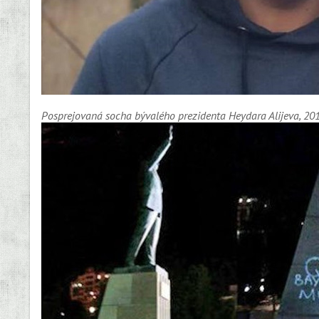
Posprejovaná socha b
ývalého prezidenta Heydara Alijeva,
20