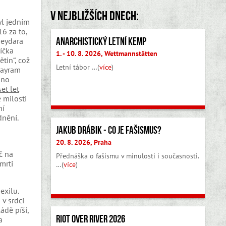
V nejbližších dnech:
yl jedním
6 za to,
Anarchistický letní kemp
Heydara
říčka
1. - 10. 8. 2026, Wettmannstätten
tin“, což
Letní tábor …(
více
)
 Bayram
áno
et let
 milosti
ní
dnění.
Jakub Drábik - Co je fašismus?
20. 8. 2026, Praha
č na
Přednáška o fašismu v minulosti i současnosti.
mrti
…(
více
)
exilu.
v srdci
ádě píší,
Riot Over River 2026
a