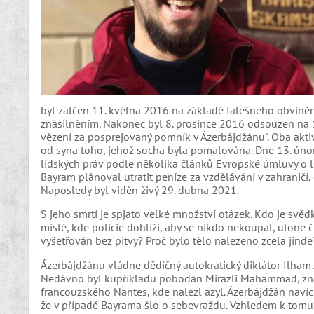
byl zatčen 11. května 2016 na základě falešného obviněn
znásilněním. Nakonec byl 8. prosince 2016 odsouzen na 1
vězení za posprejovaný pomník v Ázerbájdžánu
“. Oba akt
od syna toho, jehož socha byla pomalována. Dne 13. úno
lidských práv podle několika článků Evropské úmluvy o li
Bayram plánoval utratit peníze za vzdělávání v zahraničí,
Naposledy byl viděn živý 29. dubna 2021.
S jeho smrtí je spjato velké množství otázek. Kdo je svě
místě, kde policie dohlíží, aby se nikdo nekoupal, utone 
vyšetřován bez pitvy? Proč bylo tělo nalezeno zcela jinde
Ázerbájdžánu vládne dědičný autokratický diktátor Ilham A
Nedávno byl kupříkladu pobodán Mirazli Mahammad, znám
francouzského Nantes, kde nalezl azyl. Ázerbájdžán naví
že v případě Bayrama šlo o sebevraždu. Vzhledem k tomu, 