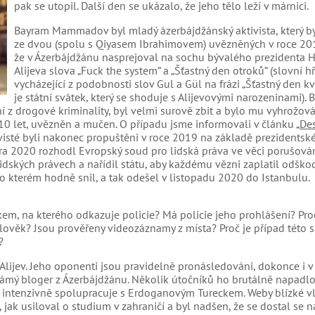
pak se utopil. Další den se ukázalo, že jeho tělo leží v márnici.
Bayram Mammadov byl mladý ázerbájdžánský aktivista, který b
ze dvou (spolu s Qiyasem Ibrahimovem) uvězněných v roce 201
že v Ázerbájdžánu nasprejoval na sochu bývalého prezidenta 
Alijeva slova „Fuck the system“ a „Šťastný den otroků“ (slovní h
vycházející z podobnosti slov Gul a Gül na frázi „Šťastný den kvě
je státní svátek, který se shoduje s Alijevovými narozeninami).
í z drogové kriminality, byl velmi surově zbit a bylo mu vyhrožov
0 let, uvězněn a mučen. O případu jsme informovali v článku „
Des
ivisté byli nakonec propuštěni v roce 2019 na základě prezidentské
ra 2020 rozhodl Evropský soud pro lidská práva ve věci porušová
dských právech a nařídil státu, aby každému vězni zaplatil odško
 o kterém hodně snil, a tak odešel v listopadu 2020 do Istanbulu.
dkem, na kterého odkazuje policie? Má policie jeho prohlášení? Pro
člověk? Jsou prověřeny videozáznamy z místa? Proč je případ této s
?
lijev. Jeho oponenti jsou pravidelně pronásledováni, dokonce i v 
ý bloger z Ázerbájdžánu. Několik útočníků ho brutálně napadlo 
c intenzivně spolupracuje s Erdoganovým Tureckem. Weby blízké vl
jak usiloval o studium v zahraničí a byl nadšen, že se dostal se n