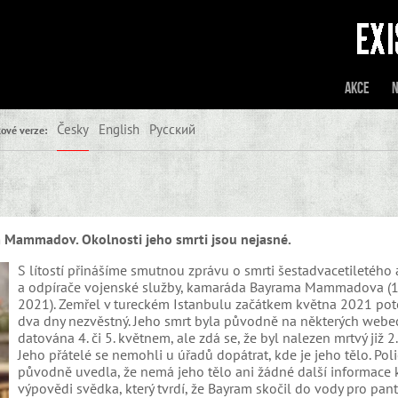
Akce
N
Česky
English
Русский
ové verze:
m Mammadov. Okolnosti jeho smrti jsou nejasné.
S lítostí přinášíme smutnou zprávu o smrti šestadvacetiletého 
a odpírače vojenské služby, kamaráda Bayrama Mammadova 
2021). Zemřel v tureckém Istanbulu začátkem května 2021 poté
dva dny nezvěstný. Jeho smrt byla původně na některých webe
datována 4. či 5. květnem, ale zdá se, že byl nalezen mrtvý již 2.
Jeho přátelé se nemohli u úřadů dopátrat, kde je jeho tělo. Poli
původně uvedla, že nemá jeho tělo ani žádné další informace
výpovědi svědka, který tvrdí, že Bayram skočil do vody pro pant