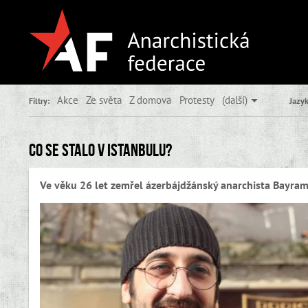
Akce
Ze světa
Z domova
Protesty
(další)
Filtry:
Jazyk
Co se stalo v Istanbulu?
Ve věku 26 let zemřel ázerbájdžánský anarchista Bayra