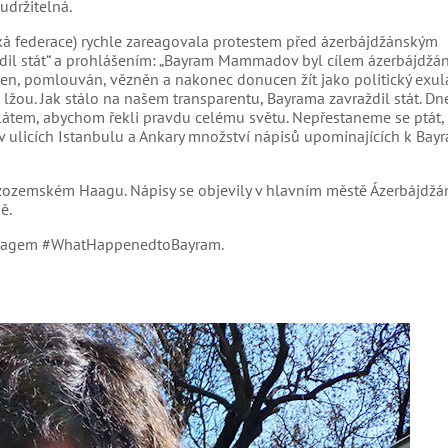
udržitelná.
cká federace) rychle zareagovala protestem před ázerbájdžánským
dil stát“ a prohlášením: „Bayram Mammadov byl cílem ázerbájdžá
čen, pomlouván, vězněn a nakonec donucen žít jako politický exul
e lžou. Jak stálo na našem transparentu, Bayrama zavraždil stát. Dn
átem, abychom řekli pravdu celému světu. Nepřestaneme se ptát, 
 v ulicích Istanbulu a Ankary množství nápisů upomínajících k Ba
izozemském Haagu. Nápisy se objevily v hlavním městě Ázerbájdžá
ě.
astagem #WhatHappenedtoBayram.