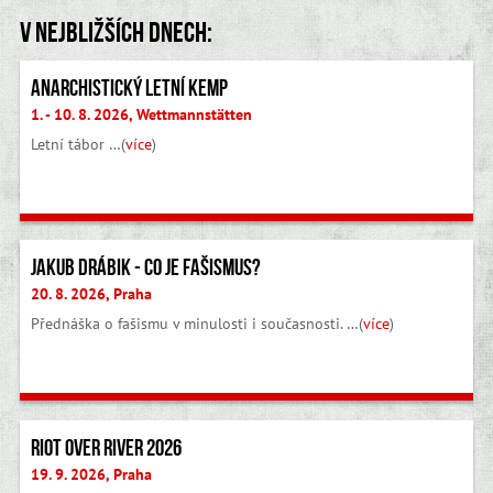
V nejbližších dnech:
Anarchistický letní kemp
1. - 10. 8. 2026, Wettmannstätten
Letní tábor …(
více
)
Jakub Drábik - Co je fašismus?
20. 8. 2026, Praha
Přednáška o fašismu v minulosti i současnosti. …(
více
)
Riot Over River 2026
19. 9. 2026, Praha