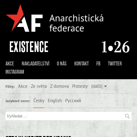
Akce
Nakladatelství
O nás
Kontakt
FB
Twitter
Instagram
Akce
Ze světa
Z domova
Protesty
(další)
Filtry:
Česky
English
Русский
Jazykové verze: