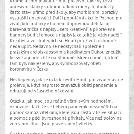
Kromě těchto plakátů Hnutí pro život také využívá
agresivní stánky s obřími fotkami mrtvých plodů. Ty
často staví přímo před školy, aby morbidními obrázky
vystrašili dospívající. Další populární akcí je Pochod pro
život, kde rodinky v hojném doprovodu dětí fasují
barevná trička s nápisy „Jsem kreativní“ a připravené
bannery budící emoce s nápisy jako „dítě je vždy nadějí“.
Kreativita ve strategiích se Hnutí pro život rozhodně
nedá upřít. Nedávno se neostýchali společně s
pražským arcibiskupstvím a kardinálem Dukou zneužít
ke své agendě kříže na Staroměstském náměstí, které
tam byly nakresleny, aby symbolizovaly oběti
koronaviru v Česku.
Nechápeme, jak se úcta k životu Hnutí pro život vlastně
projevuje, když naprosto znevažují oběti pandemie a
odrazují od včasného očkování.
Otázku, jak moc jsou reálně věrni svým hodnotám,
vzbuzuje i fakt, že se během pandemie nezaměřili na
pomoc samoživitelkám, které jsou často v tíživé situaci
a pomoc s péčí by rozhodně přivítaly. Více než polovina
žen v prostituci jsou právě samoživitelky.