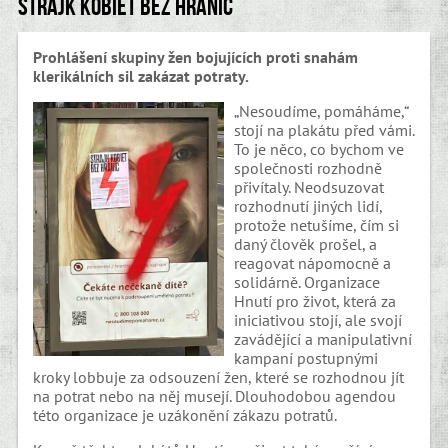
Strajk kobiet bez hranic
Prohlášení skupiny žen bojujících proti snahám
klerikálních sil zakázat potraty.
„Nesoudíme, pomáháme,“
stojí na plakátu před vámi.
To je něco, co bychom ve
společnosti rozhodně
přivítaly. Neodsuzovat
rozhodnutí jiných lidí,
protože netušíme, čím si
daný člověk prošel, a
reagovat nápomocně a
solidárně. Organizace
Hnutí pro život, která za
iniciativou stojí, ale svojí
zavádějící a manipulativní
kampaní postupnými
kroky lobbuje za odsouzení žen, které se rozhodnou jít
na potrat nebo na něj musejí. Dlouhodobou agendou
této organizace je uzákonění zákazu potratů.