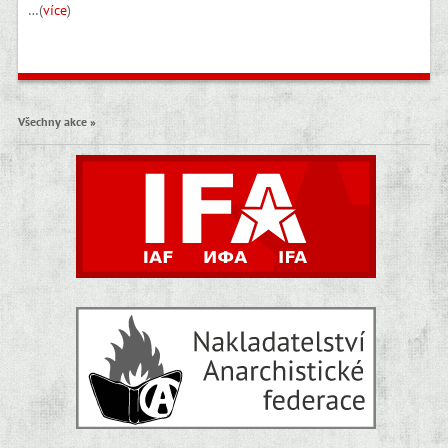
…(
více
)
Všechny akce »