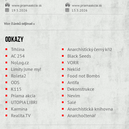
www.priamaakcia.sk
www.priamaakcia.sk
19.5.2026
13.5.2026
Více článků odjinud »
Odkazy
Trhlina
Anarchistický černý kříž
AC 254
Black Seeds
NoLog.cz
VORR
Limity jsme my!
Neklid
Roleta2
Food not Bombs
ODS
Antifa
K115
Dekonstrukce
Priama akcia
Nevim
UTOPIA LIBRI
Salé
Karmína
Anarchistická knihovna
Realita.TV
Anarchočtenář