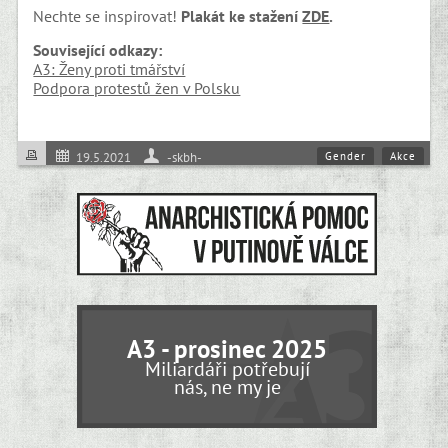
Nechte se inspirovat!
Plakát ke stažení
ZDE
.
Související odkazy:
A3: Ženy proti tmářství
Podpora protestů žen v Polsku
Gender
Akce
19.5.2021
-skbh-
A3 - prosinec 2025
Miliardáři potřebují
nás, ne my je