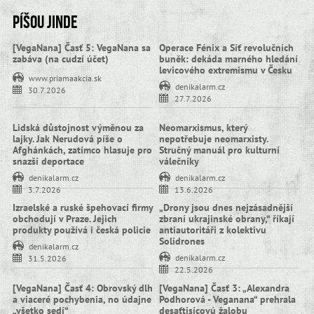
Píšou jinde
[VegaNana] Časť 5: VegaNana sa
Operace Fénix a Síť revolučních
zabáva (na cudzí účet)
buněk: dekáda marného hledání
levicového extremismu v Česku
www.priamaakcia.sk
denikalarm.cz
30.7.2026
27.7.2026
Lidská důstojnost výměnou za
Neomarxismus, který
lajky. Jak Nerudová píše o
nepotřebuje neomarxisty.
Afghánkách, zatímco hlasuje pro
Stručný manuál pro kulturní
snazší deportace
válečníky
denikalarm.cz
denikalarm.cz
3.7.2026
13.6.2026
Izraelské a ruské špehovací firmy
„Drony jsou dnes nejzásadnější
obchodují v Praze. Jejich
zbraní ukrajinské obrany,“ říkají
produkty používá i česká policie
antiautoritáři z kolektivu
Solidrones
denikalarm.cz
denikalarm.cz
31.5.2026
22.5.2026
[VegaNana] Časť 4: Obrovský dlh
[VegaNana] Časť 3: „Alexandra
a viaceré pochybenia, no údajne
Podhorová - Veganana“ prehrala
„všetko sedí“
desaťtisícovú žalobu