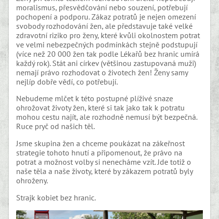
moralismus, přesvědčování nebo souzení, potřebují
pochopení a podporu. Zákaz potratů je nejen omezení
svobody rozhodování žen, ale představuje také velké
zdravotní riziko pro ženy, které kvůli okolnostem potrat
ve velmi nebezpečných podmínkách stejně podstupují
(více než 20 000 žen tak podle Lékařů bez hranic umírá
každý rok). Stát ani církev (většinou zastupovaná muži)
nemají právo rozhodovat o životech žen! Ženy samy
nejlíp dobře vědí, co potřebují.
Nebudeme mlčet k této postupné plíživé snaze
ohrožovat životy žen, které si tak jako tak k potratu
mohou cestu najít, ale rozhodně nemusí být bezpečná.
Ruce pryč od našich těl.
Jsme skupina žen a chceme poukázat na zákeřnost
strategie tohoto hnutí a připomenout, že právo na
potrat a možnost volby si nenecháme vzít. Jde totiž o
naše těla a naše životy, které by zákazem potratů byly
ohroženy.
Strajk kobiet bez hranic.