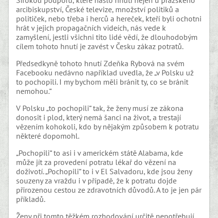
Širokou podporu, které našlo hnutí nejen u pražského
arcibiskupství, České televize, množství politiků a
političek, nebo třeba i herců a hereček, kteří byli ochotni
hrát v jejich propagačních videích, nás vede k
zamyšlení, jestli všichni tito lidé vědí, že dlouhodobým
cílem tohoto hnutí je zavést v Česku zákaz potratů.
Předsedkyně tohoto hnutí Zdeňka Rybová na svém
Facebooku nedávno například uvedla, že „v Polsku už
to pochopili. I my bychom měli bránit ty, co se bránit
nemohou.“
V Polsku „to pochopili“ tak, že ženy musí ze zákona
donosit i plod, který nemá šanci na život, a trestají
vězením kohokoli, kdo by nějakým způsobem k potratu
některé dopomohl.
„Pochopili“ to asi i v americkém státě Alabama, kde
může jít za provedení potratu lékař do vězení na
doživotí. „Pochopili“ to i v El Salvadoru, kde jsou ženy
souzeny za vraždu i v případě, že k potratu dojde
přirozenou cestou ze zdravotních důvodů. A to je jen pár
příkladů.
Ženy při tomto těžkém rozhodování určitě nepotřebují