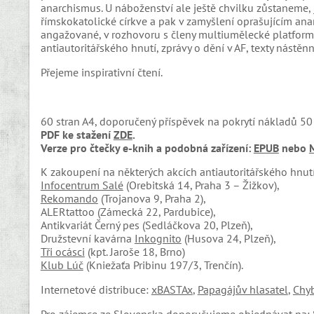
anarchismus. U náboženství ale ještě chvilku zůstaneme,
římskokatolické církve a pak v zamyšlení oprašujícím anarc
angažované, v rozhovoru s členy multiumělecké platform
antiautoritářského hnutí, zprávy o dění v AF, texty nástě
Přejeme inspirativní čtení.
60 stran A4, doporučený příspěvek na pokrytí nákladů 50 
PDF ke stažení
ZDE
.
Verze pro čtečky e-knih a podobná zařízení:
EPUB
nebo
K zakoupení na některých akcích antiautoritářského hnutí,
Infocentrum Salé
(Orebitská 14, Praha 3 – Žižkov),
Rekomando
(Trojanova 9, Praha 2),
ALERtattoo (Zámecká 22, Pardubice),
Antikvariát Černý pes (Sedláčkova 20, Plzeň),
Družstevní kavárna
Inkognito
(Husova 24, Plzeň),
Tři ocásci
(kpt. Jaroše 18, Brno)
Klub Lúč
(Kniežaťa Pribinu 197/3, Trenčín).
Internetové distribuce:
xBASTAx
,
Papagájův hlasatel
,
Chy