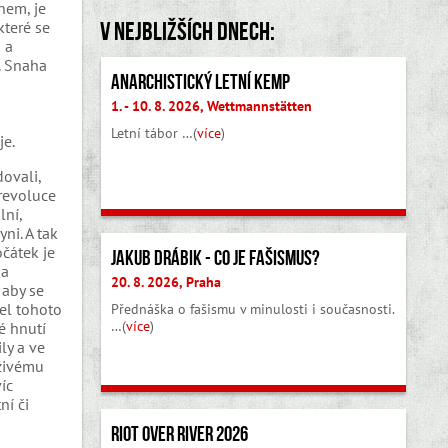
nem, je
V nejbližších dnech:
které se
 a
. Snaha
Anarchistický letní kemp
1. - 10. 8. 2026, Wettmannstätten
Letní tábor …(
více
)
je.
ovali,
 revoluce
lní,
ni. A tak
očátek je
Jakub Drábik - Co je fašismus?
da
20. 8. 2026, Praha
 aby se
el tohoto
Přednáška o fašismu v minulosti i současnosti.
…(
více
)
é hnutí
ly a ve
 živému
íc
ní či
Riot Over River 2026