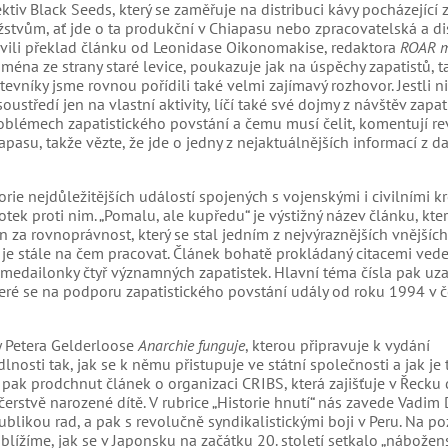
v Black Seeds, který se zaměřuje na distribuci kávy pocházející 
žstvům, ať jde o ta produkční v Chiapasu nebo zpracovatelská a di
ravili překlad článku od Leonidase Oikonomakise, redaktora
ROAR m
ména ze strany staré levice, poukazuje jak na úspěchy zapatistů, t
evníky jsme rovnou pořídili také velmi zajímavý rozhovor. Jestli ni
středí jen na vlastní aktivity, líčí také své dojmy z návštěv zapat
oblémech zapatistického povstání a čemu musí čelit, komentují re
apasu, takže vězte, že jde o jedny z nejaktuálnějších informací z d
orie nejdůležitějších událostí spojených s vojenskými i civilními k
otek proti nim. „Pomalu, ale kupředu“ je výstižný název článku, kter
n za rovnoprávnost, který se stal jedním z nejvýraznějších vnějšíc
u, je stále na čem pracovat. Článek bohatě prokládaný citacemi ved
 medailonky čtyř významných zapatistek. Hlavní téma čísla pak uza
které se na podporu zapatistického povstání udály od roku 1994 v 
 Petera Gelderloose
Anarchie funguje
, kterou připravuje k vydání
nosti tak, jak se k němu přistupuje ve státní společnosti a jak je
 pak prodchnut článek o organizaci CRIBS, která zajišťuje v Řecku
čerstvě narozené dítě. V rubrice „Historie hnutí“ nás zavede Vadim
likou rad, a pak s revolučně syndikalistickými boji v Peru. Na po
ížíme, jak se v Japonsku na začátku 20. století setkalo „nábožens