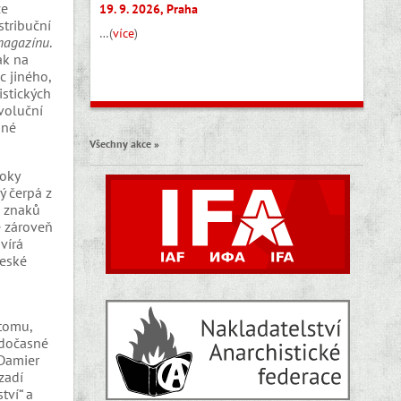
ze
19. 9. 2026, Praha
stribuční
…(
více
)
agazínu
.
ak na
c jiného,
istických
voluční
ané
Všechny akce »
roky
ý čerpá z
h znaků
e zároveň
vírá
české
 tomu,
 dočasné
 Damier
zadí
tví“ a