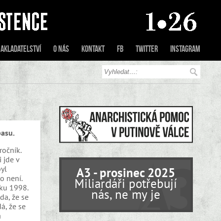
akladatelství
O nás
Kontakt
FB
Twitter
Instagram
pasu.
ročník.
 jde v
byl
A3 - prosinec 2025
o není.
Miliardáři potřebují
ku 1998.
nás, ne my je
da, že se
á, že se
a