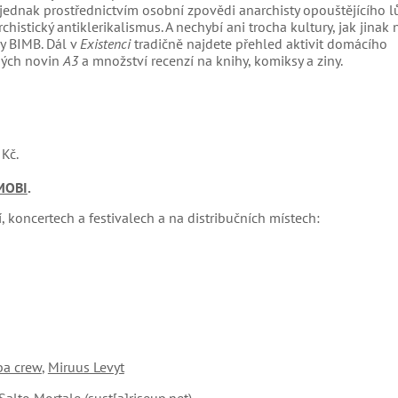
 jednak prostřednictvím osobní zpovědi anarchisty opouštějícího 
histický antiklerikalismus. A nechybí ani trocha kultury, jak jinak 
y BIMB. Dál v
Existenci
tradičně najdete přehled aktivit domácího
nných novin
A3
a množství recenzí na knihy, komiksy a ziny.
Kč.
MOBI
.
 koncertech a festivalech a na distribučních místech:
ba crew
,
Miruus Levyt