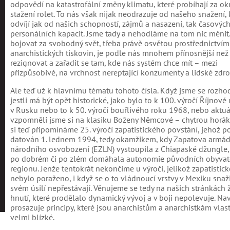
odpovědí na katastrofální změny klimatu, které probíhají za ok
stažení rolet. To nás však nijak neodrazuje od našeho snažení, 
odvíjí jak od našich schopností, zájmů a nasazení, tak časových
personálních kapacit. Jsme tady a nehodláme na tom nic měnit
bojovat za svobodný svět, třeba právě osvětou prostřednictvím
anarchistických tiskovin, je podle nás mnohem přínosnější než
rezignovat a zařadit se tam, kde nás systém chce mít – mezi
přizpůsobivé, na vrchnost nereptající konzumenty a lidské zdro
Ale teď už k hlavnímu tématu tohoto čísla. Když jsme se rozhod
jestli má být opět historické, jako bylo to k 100. výročí Říjnové
v Rusku nebo to k 50. výročí bouřlivého roku 1968, nebo aktuá
vzpomněli jsme si na klasiku Boženy Němcové – chytrou horáky
si teď připomínáme 25. výročí zapatistického povstání, jehož p
datován 1. lednem 1994, tedy okamžikem, kdy Zapatova armá
národního osvobození (EZLN) vystoupila z Chiapaské džungle,
po dobrém či po zlém domáhala autonomie původních obyvat
regionu. Jenže tentokrát nekončíme u výročí, jelikož zapatistick
nebylo poraženo, i když se o to vládnoucí vrstvy v Mexiku snaži
svém úsilí nepřestávají. Věnujeme se tedy na našich stránkách
hnutí, které prodělalo dynamický vývoj a v boji nepolevuje. Nav
prosazuje principy, které jsou anarchistům a anarchistkám vlast
velmi blízké.