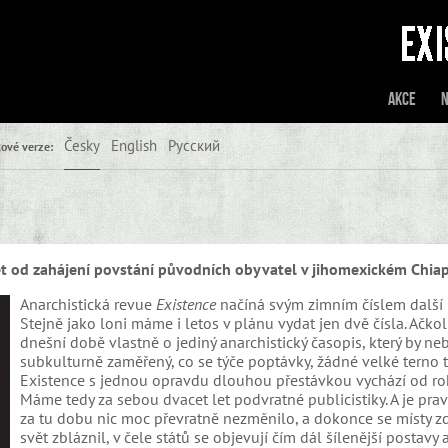
Akce
N
Česky
English
Русский
ové verze:
 let od zahájení povstání původních obyvatel v jihomexickém Chia
Anarchistická revue
Existence
načíná svým zimním číslem další 
Stejně jako loni máme i letos v plánu vydat jen dvě čísla. Ačkoli
dnešní době vlastně o jediný anarchistický časopis, který by ne
subkulturně zaměřený, co se týče poptávky, žádné velké terno t
Existence s jednou opravdu dlouhou přestávkou vychází od ro
Máme tedy za sebou dvacet let podvratné publicistiky. A je prav
za tu dobu nic moc převratně nezměnilo, a dokonce se místy zd
svět zbláznil, v čele států se objevují čím dál šílenější postavy 