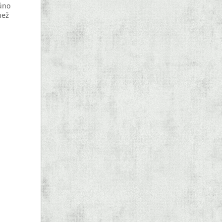
lůno
než