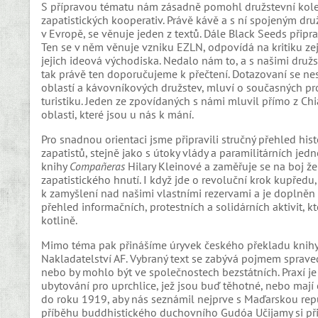
S přípravou tématu nám zásadně pomohl družstevní kolekti
zapatistických kooperativ. Právě kávě a s ní spojeným dru
v Evropě, se věnuje jeden z textů. Dále Black Seeds přip
Ten se v něm věnuje vzniku EZLN, odpovídá na kritiku zej
jejich ideová východiska. Nedalo nám to, a s našimi družst
tak právě ten doporučujeme k přečtení. Dotazovaní se nesou
oblastí a kávovníkových družstev, mluví o současných pr
turistiku. Jeden ze zpovídaných s námi mluvil přímo z Chi
oblasti, které jsou u nás k mání.
Pro snadnou orientaci jsme připravili stručný přehled hist
zapatistů, stejně jako s útoky vlády a paramilitárních jedn
knihy
Compañeras
Hilary Kleinové a zaměřuje se na boj že
zapatistického hnutí. I když jde o revoluční krok kupřed
k zamyšlení nad našimi vlastními rezervami a je doplněn
přehled informačních, protestních a solidárních aktivit, 
kotlině.
Mimo téma pak přinášíme úryvek českého překladu knihy
Nakladatelství AF. Vybraný text se zabývá pojmem spravedl
nebo by mohlo být ve společnostech bezstátních. Praxí je
ubytování pro uprchlice, jež jsou buď těhotné, nebo mají 
do roku 1919, aby nás seznámil nejprve s Maďarskou repub
příběhu buddhistického duchovního Gudóa Učijamy si přibl