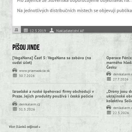
Pro zájemce ze Slovenska doporučujeme objednávat na: Sa
Na jednotlivých distribučních místech se objevují publi
12.3.2019
Nakladatelství AF
Píšou jinde
[VegaNana] Časť 5: VegaNana sa zabáva (na
Operace Fénix
cudzí účet)
marného hledá
Česku
www.priamaakcia.sk
denikalarm.
30.7.2026
27.7.2026
Izraelské a ruské špehovací firmy obchodují v
„Drony jsou d
Praze. Jejich produkty používá i česká policie
ukrajinské obra
kolektivu Sol
denikalarm.cz
denikalarm.
31.5.2026
22.5.2026
Více článků odjinud »