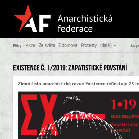
Akce
Ze světa
Z domova
Protesty
(další)
Filtry:
Jazyk
Existence č. 1/2019: Zapatistické povstání
Zimní číslo anarchistické revue Existence reflektuje 25