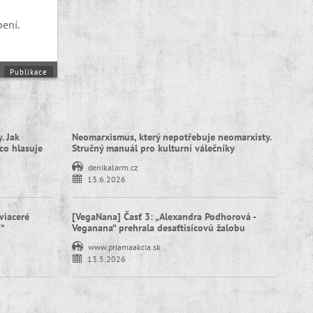
ení.
Publikace
. Jak
Neomarxismus, který nepotřebuje neomarxisty.
co hlasuje
Stručný manuál pro kulturní válečníky
denikalarm.cz
13.6.2026
viaceré
[VegaNana] Časť 3: „Alexandra Podhorová -
í“
Veganana“ prehrala desaťtisícovú žalobu
www.priamaakcia.sk
13.5.2026