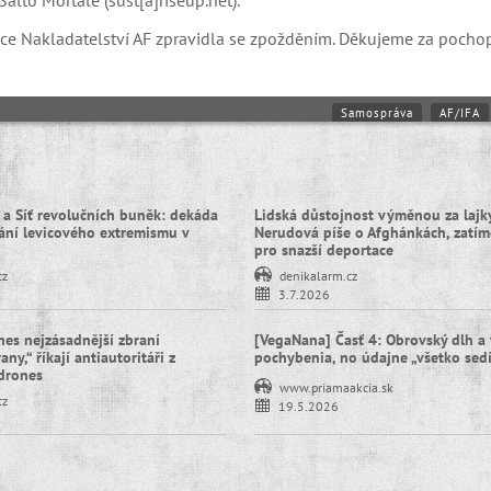
lto Mortale (sust[a]riseup.net).
kace Nakladatelství AF zpravidla se zpožděním. Děkujeme za pochop
Samospráva
AF/IFA
 a Síť revolučních buněk: dekáda
Lidská důstojnost výměnou za lajky
ní levicového extremismu v
Nerudová píše o Afghánkách, zatím
pro snazší deportace
cz
denikalarm.cz
3.7.2026
nes nejzásadnější zbraní
[VegaNana] Časť 4: Obrovský dlh a 
ny,“ říkají antiautoritáři z
pochybenia, no údajne „všetko sed
idrones
www.priamaakcia.sk
cz
19.5.2026