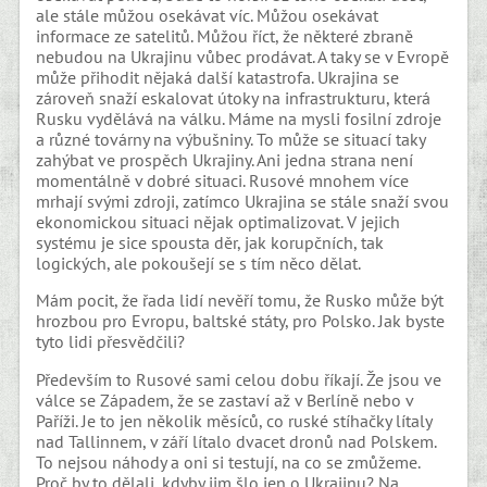
ale stále můžou osekávat víc. Můžou osekávat
informace ze satelitů. Můžou říct, že některé zbraně
nebudou na Ukrajinu vůbec prodávat. A taky se v Evropě
může přihodit nějaká další katastrofa. Ukrajina se
zároveň snaží eskalovat útoky na infrastrukturu, která
Rusku vydělává na válku. Máme na mysli fosilní zdroje
a různé továrny na výbušniny. To může se situací taky
zahýbat ve prospěch Ukrajiny. Ani jedna strana není
momentálně v dobré situaci. Rusové mnohem více
mrhají svými zdroji, zatímco Ukrajina se stále snaží svou
ekonomickou situaci nějak optimalizovat. V jejich
systému je sice spousta děr, jak korupčních, tak
logických, ale pokoušejí se s tím něco dělat.
Mám pocit, že řada lidí nevěří tomu, že Rusko může být
hrozbou pro Evropu, baltské státy, pro Polsko. Jak byste
tyto lidi přesvědčili?
Především to Rusové sami celou dobu říkají. Že jsou ve
válce se Západem, že se zastaví až v Berlíně nebo v
Paříži. Je to jen několik měsíců, co ruské stíhačky lítaly
nad Tallinnem, v září lítalo dvacet dronů nad Polskem.
To nejsou náhody a oni si testují, na co se zmůžeme.
Proč by to dělali, kdyby jim šlo jen o Ukrajinu? Na