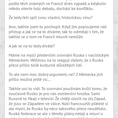
podle těch známých ve Francii dnes vypadá a kdykoliv
někdo otevře tuto debatu, dochází ke konfliktu.
Že tedy řeší spíš svou vlastní, historickou vinu?
Ano, takhle jsem to pochopil. Když jim popisujeme náš
přístup a jak se na to díváme, tak to odmítají s tím, že
takhle se o tom ve Francii mluvit nemůže.
A jak se na to tedy díváte?
Máme na mysli především srovnání Ruska s nacistickým
Německem. Většinou na to reagují stylem, že z Ruska
přece přišlo tolik kulturně důležitých lidí.
To ale není moc dobrý argument, ne? Z Německa jich
přišlo možná ještě víc…
Takhle oni to vidí. To srovnání používám kvůli tomu, že
současné Rusko je pro nás existenční hrozba. Sami
Rusové to říkají v televizi. Že chtějí útočit na zlý Západ,
že jsou se Západem ve válce. Naši francouzští přátelé si
ale myslí, že Rusko by něco takového přece neudělalo.
Ruská federace se ale s těmito plány netají a mluví o