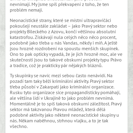
nevnímají. My jsme spíš překvapení z toho, že ten
problém nemají.
Neonacistické strany, které se místní ultrapravičáci
pokoušejí neustále zakládat – jako Pravý sektor nebo
projekty Bileckého z Azovu, končí většinou absolutní
katastrofou. Získávají nula celých něco něco procent,
podobně jako třeba u nás Vandas, někdy i míň. A ještě
jsou hrozně rozdrobení na spoustu menších skupinek.
Ono to pak opticky vypadá, že je jich hrozně moc, ale ve
skutečnosti jsou to takové obskurní projekty typu Právo
a tradice, což je prakticky pár nějakých bláznů.
Ty skupinky se navíc mezi sebou často nenávidí. Na
pozadí tam taky běží kriminální aktivity. Pravý sektor
třeba působí v Zakarpatí jako kriminální organizace.
Rusku tyto organizace sice propagandisticky pomáhají,
ale většina lidí v Ukrajině to jako problém nevnímá.
Momentálně je to spíš taková obskurní záležitost. Pravý
sektor má takzvanou Pravou mládež, která dělá
podobné aktivity jako některé neonacistické skupiny u
nás. Někam naběhnou, strhnou vlajku, a to je tak
všechno.