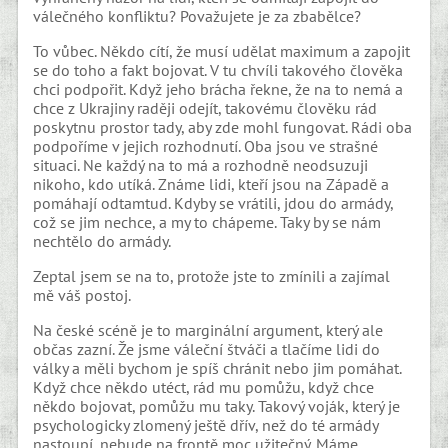
válečného konfliktu? Považujete je za zbabělce?
To vůbec. Někdo cítí, že musí udělat maximum a zapojit
se do toho a fakt bojovat. V tu chvíli takového člověka
chci podpořit. Když jeho brácha řekne, že na to nemá a
chce z Ukrajiny raději odejít, takovému člověku rád
poskytnu prostor tady, aby zde mohl fungovat. Rádi oba
podpoříme v jejich rozhodnutí. Oba jsou ve strašné
situaci. Ne každý na to má a rozhodně neodsuzuji
nikoho, kdo utíká. Známe lidi, kteří jsou na Západě a
pomáhají odtamtud. Kdyby se vrátili, jdou do armády,
což se jim nechce, a my to chápeme. Taky by se nám
nechtělo do armády.
Zeptal jsem se na to, protože jste to zmínili a zajímal
mě váš postoj.
Na české scéně je to marginální argument, který ale
občas zazní. Že jsme váleční štváči a tlačíme lidi do
války a měli bychom je spíš chránit nebo jim pomáhat.
Když chce někdo utéct, rád mu pomůžu, když chce
někdo bojovat, pomůžu mu taky. Takový voják, který je
psychologicky zlomený ještě dřív, než do té armády
nastoupí, nebude na frontě moc užitečný. Máme