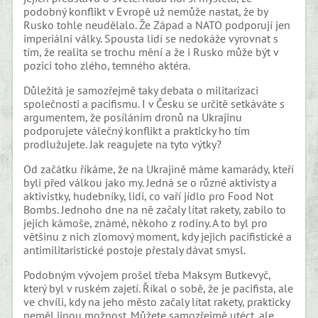
podobný konflikt v Evropě už nemůže nastat, že by
Rusko tohle neudělalo. Že Západ a NATO podporují jen
imperiální války. Spousta lidí se nedokáže vyrovnat s
tím, že realita se trochu mění a že i Rusko může být v
pozici toho zlého, temného aktéra.
Důležitá je samozřejmě taky debata o militarizaci
společnosti a pacifismu. I v Česku se určitě setkáváte s
argumentem, že posíláním dronů na Ukrajinu
podporujete válečný konflikt a prakticky ho tím
prodlužujete. Jak reagujete na tyto výtky?
Od začátku říkáme, že na Ukrajině máme kamarády, kteří
byli před válkou jako my. Jedná se o různé aktivisty a
aktivistky, hudebníky, lidi, co vaří jídlo pro Food Not
Bombs. Jednoho dne na ně začaly lítat rakety, zabilo to
jejich kámoše, známé, někoho z rodiny. A to byl pro
většinu z nich zlomový moment, kdy jejich pacifistické a
antimilitaristické postoje přestaly dávat smysl.
Podobným vývojem prošel třeba Maksym Butkevyč,
který byl v ruském zajetí. Říkal o sobě, že je pacifista, ale
ve chvíli, kdy na jeho město začaly lítat rakety, prakticky
neměl jinou možnost. Můžete samozřejmě utéct, ale