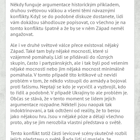
Někdy funguje argumentace historickým příkladem,
druhou světovou válkou a všemi těmi návaznými
konflikty. Když se do podobné diskuze dostanete, lidi
vám dokážou sáhodlouze popisovat, co všechno je na
tomto konfliktu špatně a že by se v něm Západ neměl
angažovat.
Ale i ve druhé světové válce přece existoval nějaký
Západ. Také tam byly nějaké mocnosti, které si
vzájemně pomáhaly. Lidi se přidávali do různých
skupin, často i partyzánských, ale i tak byli pod velením
nějaké mocnosti nebo jim nějaká mocnost minimálně
pomáhala. V tomto případě tito kritikové už nevidí
problém v tom, že někdo vstoupil do armády a bojoval
proti fašismu. Neptají se kdo je vycvičil a vyzbrojil, kdo
to řídil a podobně. V případě Ukrajiny to ale problém je.
Občas se stává, že v tento moment se lidem jejich
argumentace rozpadne. Někteří jsou naopak tak
indoktrinovaní, a tak odtržení od reality, že to berou
jako nějakou hru. Jsou v nějaké póze a dělají všechno
proto, aby se jim nerozbila vlastní představa o světě.
Tento konflikt totiž části levicové scény skutečně rozbil
jejich představu o světě. Řada lidí si myslela, že