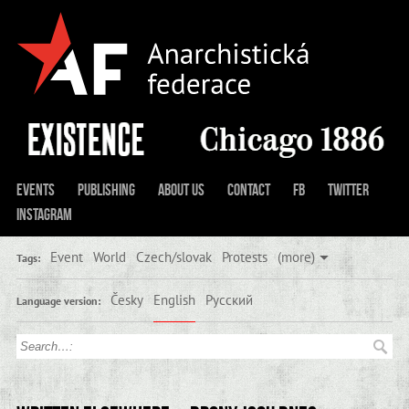
Events
Publishing
About us
Contact
FB
Twitter
Instagram
Event
World
Czech/slovak
Protests
(more)
Tags:
Česky
English
Русский
Language version: