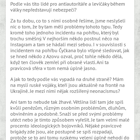
Podle vás tito lidé pro antiautoritáře a levičáky během
války nepředstavují nebezpečí?
Za tu dobu, co to s nimi osobně řešíme, jsme neslyšeli
nic o tom, že by tam měli problémy tohoto typu. Tedy
kromě toho jednoho incidentu na pohřbu, který byl
trochu směšný. V nejhorším někdo postnul něco na
Instagram a tam se hádali mezi sebou. I v souvislosti s
incidentem na pohřbu Čyčkana bylo vtipné sledovat, jak
se hned někdo z Azovu ozval, proč tohle někdo dělá,
když ten člověk zemřel při obraně vlasti. Ani ta
pravicová sféra v tom nemá úplně jasno.
A jak to tedy podle vás vypadá na druhé straně? Mám
na mysli ruské vojáky, kteří jsou aktuálně na frontě na
Ukrajině. Je mezi nimi nějak rozšířený neonacismus?
Ani tam to nebude tak žhavé. Většina lidí tam jde spíš
kvůli penězům, různým osobním problémům, dluhům,
obviněním a podobně. Snaží se před svými problémy
utéct nebo je tímto způsobem vyřešit. Je tam velmi malé
procento ideologických bojovníků. Nějaké pravicové
brigády zde jsou, ale postupně se spíš rozpadají,
protože se to ani tomu ruskému velení úplně nehodí do