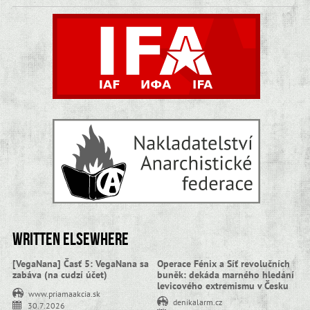
Written elsewhere
[VegaNana] Časť 5: VegaNana sa
Operace Fénix a Síť revolučních
zabáva (na cudzí účet)
buněk: dekáda marného hledání
levicového extremismu v Česku
www.priamaakcia.sk
denikalarm.cz
30.7.2026