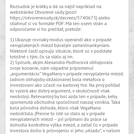
Rozsudok je krátky a dá sa nájsť napríklad na
webstránke Otvorené súdy (pozri
https://otvorenesudy.sk/decrees/5740673) alebo
stiahnuť si vo formáte PDF. Má len osem strán a
odporúčame si ho prečítať, pretože:
1) Ukazuje rovnaký modus operandi ako v prípade
nevyplatených miezd bývalým zamestnankyniam.
Niektoré časti opisujú situácie, ktoré sú v podstate
totožné s tým, čo sa stalo aj im.
2) Spôsob, akým Alexandra Podhorová obhajovala
svoje konanie, nám nápadne pripomenul
„argumentáciu“ VegaNany v prípade nevyplatenia miezd.
Jadrom obhajoby obžalovanej bola metafora o
investovaní ako účasti na kartovej hre. Na prvý pohľad
to vyzerá ako dobrý argument, v skutočnosti však
neobstojí. Relevantný by bol azda len v prípade, keby
spomenutá obchodná spoločnosť naozaj vznikla. Taká
bola pôvodná dohoda, ktorú však VegaNana
nedodržala. (Presne to isté sa stalo aj v prípade
nevyplatených miezd – pri prijímaní do práce sa
dohodla konkrétna výška miezd, a zatiaľ čo v prípade
investora došlo k prisvojeniu si jeho „vkladu“, v našom