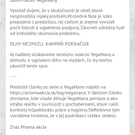
Vyvolať dojem, že v skutočnosti je obeť, ktorá
nespôsobila nijaký problém.Posledná fáza je úzko
prepojená s predošlou. Jej cieľom je zrejme vyvolať
pocit ľútosti a vyjadrenia podpory. Zároveň odrádza ľudí
od kritického skúmania problému.
DLHY NEZMIZLI, KAMPAŇ POKRAČUJE
Aj naďalej očakávame serióznu reakciu VegaNany a
dohodu o vyplatení dlhu na mzdách, čo by mohlo
ukončiť tento spor.
- - -
Predošlé články zo série o VegaNane nájdeš na
https://priamaakcia.sk/tag/veganana. V ďalšom článku
zhrnieme, kde všade dlhuje VegaNana peniaze a ako
ohýba realitu v súvislosti s pochybeniami, ktoré našli
kontroly inšpektorátu práce a hygieny. Definitívne tým
vyvrátime tvrdenia, že v jej podnikaní všetko sedelo.
Zväz Priama akcia