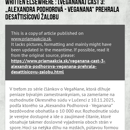
Written elsewhere : [VegaNana] Časť 3:
„Alexandra Podhorová - Veganana“ prehrala
desaťtisícovú žalobu
This is a copy of article published on
www.priamaakcia.sk
.
It lacks pictures, formatting and mainly might have
been updated in the meantime. If possible, read it
from the original source, please:
https://www.priamaakcia.sk/veganana-cast-3-
alexandra-podhorova-veganana-prehrala-
desattisicovu-zalobu.html
V treťom zo série článkov o VegaNane, ktorá dlhuje
peniaze bývalým zamestnankyniam, sa zameriame na
rozhodnutie Okresného súdu v Lučenci z 10.11.2025,
podľa ktorého sa „Alexandra Podhorová - Veganana“
bezdôvodne obohatila o 10 000 eur. Rozhodnutie súdu
je verejne dostupné a ide o zaujímavé čítanie, ktoré
obsahuje takmer doslovné vyjadrenia oboch strán v
spore. Hoci sa netýka dlhu na mzdách, pútavou formou