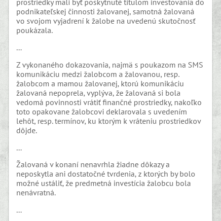
prostriedky mali byť poskytnuté titulom investovania do
podnikateľskej činnosti žalovanej, samotná žalovaná
vo svojom vyjadrení k žalobe na uvedenú skutočnosť
poukázala.
...
Z vykonaného dokazovania, najmä s poukazom na SMS
komunikáciu medzi žalobcom a žalovanou, resp.
žalobcom a mamou žalovanej, ktorú komunikáciu
žalovaná nepoprela, vyplýva, že žalovaná si bola
vedomá povinnosti vrátiť finančné prostriedky, nakoľko
toto opakovane žalobcovi deklarovala s uvedením
lehôt, resp. termínov, ku ktorým k vráteniu prostriedkov
dôjde.
...
Žalovaná v konaní nenavrhla žiadne dôkazy a
neposkytla ani dostatočné tvrdenia, z ktorých by bolo
možné ustáliť, že predmetná investícia žalobcu bola
nenávratná.
...