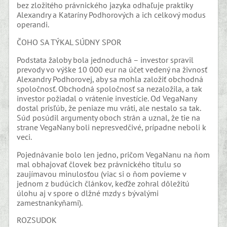
bez zložitého právnického jazyka odhaľuje praktiky
Alexandry a Kataríny Podhorových a ich celkový modus
operandi.
ČOHO SA TÝKAL SÚDNY SPOR
Podstata žaloby bola jednoduchá – investor spravil
prevody vo výške 10 000 eur na účet vedený na živnosť
Alexandry Podhorovej, aby sa mohla založiť obchodná
spoločnosť. Obchodná spoločnosť sa nezaložila, a tak
investor požiadal o vrátenie investície. Od VegaNany
dostal prisľúb, že peniaze mu vráti, ale nestalo sa tak.
Súd posúdil argumenty oboch strán a uznal, že tie na
strane VegaNany boli nepresvedčivé, prípadne neboli k
veci.
Pojednávanie bolo len jedno, pričom VegaNanu na ňom
mal obhajovať človek bez právnického titulu so
zaujímavou minulosťou (viac si o ňom povieme v
jednom z budúcich článkov, keďže zohral dôležitú
úlohu aj v spore o dlžné mzdy s bývalými
zamestnankyňami).
ROZSUDOK