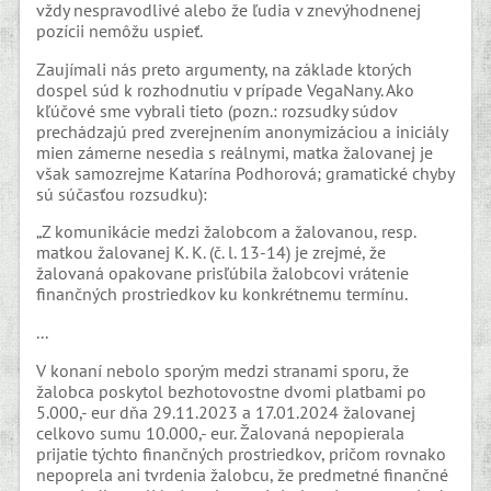
vždy nespravodlivé alebo že ľudia v znevýhodnenej
pozícii nemôžu uspieť.
Zaujímali nás preto argumenty, na základe ktorých
dospel súd k rozhodnutiu v prípade VegaNany. Ako
kľúčové sme vybrali tieto (pozn.: rozsudky súdov
prechádzajú pred zverejnením anonymizáciou a iniciály
mien zámerne nesedia s reálnymi, matka žalovanej je
však samozrejme Katarína Podhorová; gramatické chyby
sú súčasťou rozsudku):
„Z komunikácie medzi žalobcom a žalovanou, resp.
matkou žalovanej K. K. (č. l. 13-14) je zrejmé, že
žalovaná opakovane prisľúbila žalobcovi vrátenie
finančných prostriedkov ku konkrétnemu termínu.
...
V konaní nebolo sporým medzi stranami sporu, že
žalobca poskytol bezhotovostne dvomi platbami po
5.000,- eur dňa 29.11.2023 a 17.01.2024 žalovanej
celkovo sumu 10.000,- eur. Žalovaná nepopierala
prijatie týchto finančných prostriedkov, pričom rovnako
nepoprela ani tvrdenia žalobcu, že predmetné finančné