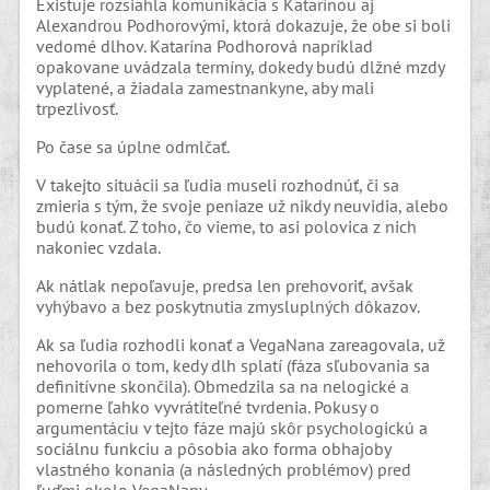
Existuje rozsiahla komunikácia s Katarínou aj
Alexandrou Podhorovými, ktorá dokazuje, že obe si boli
vedomé dlhov. Katarína Podhorová napríklad
opakovane uvádzala termíny, dokedy budú dlžné mzdy
vyplatené, a žiadala zamestnankyne, aby mali
trpezlivosť.
Po čase sa úplne odmlčať.
V takejto situácii sa ľudia museli rozhodnúť, či sa
zmieria s tým, že svoje peniaze už nikdy neuvidia, alebo
budú konať. Z toho, čo vieme, to asi polovica z nich
nakoniec vzdala.
Ak nátlak nepoľavuje, predsa len prehovoriť, avšak
vyhýbavo a bez poskytnutia zmysluplných dôkazov.
Ak sa ľudia rozhodli konať a VegaNana zareagovala, už
nehovorila o tom, kedy dlh splatí (fáza sľubovania sa
definitívne skončila). Obmedzila sa na nelogické a
pomerne ľahko vyvrátiteľné tvrdenia. Pokusy o
argumentáciu v tejto fáze majú skôr psychologickú a
sociálnu funkciu a pôsobia ako forma obhajoby
vlastného konania (a následných problémov) pred
ľuďmi okolo VegaNany.