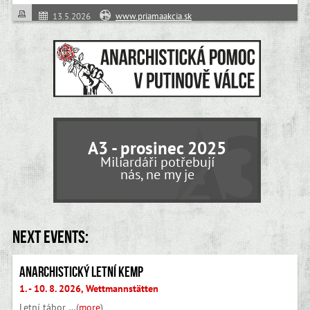
13.5.2026
www.priamaakcia.sk
A3 - prosinec 2025
Miliardáři potřebují
nás, ne my je
Next events:
Anarchistický letní kemp
1. - 10. 8. 2026, Wettmannstätten
Letní tábor …(
more
)