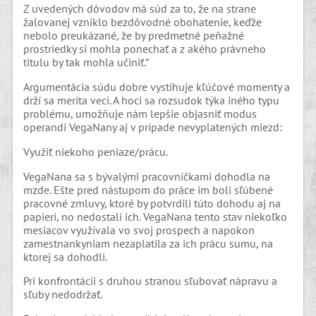
Z uvedených dôvodov má súd za to, že na strane
žalovanej vzniklo bezdôvodné obohatenie, keďže
nebolo preukázané, že by predmetné peňažné
prostriedky si mohla ponechať a z akého právneho
titulu by tak mohla učiniť.“
Argumentácia súdu dobre vystihuje kľúčové momenty a
drží sa merita veci. A hoci sa rozsudok týka iného typu
problému, umožňuje nám lepšie objasniť modus
operandi VegaNany aj v prípade nevyplatených miezd:
Využiť niekoho peniaze/prácu.
VegaNana sa s bývalými pracovníčkami dohodla na
mzde. Ešte pred nástupom do práce im boli sľúbené
pracovné zmluvy, ktoré by potvrdili túto dohodu aj na
papieri, no nedostali ich. VegaNana tento stav niekoľko
mesiacov využívala vo svoj prospech a napokon
zamestnankyniam nezaplatila za ich prácu sumu, na
ktorej sa dohodli.
Pri konfrontácii s druhou stranou sľubovať nápravu a
sľuby nedodržať.