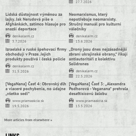
27.7.2026
Lidská důstojnost výměnou za
Neomarxismus, který
lajky. Jak Nerudová píše o
nepotřebuje neomarxisty.
Afghánkách, zatímco hlasuje pro
Stručný manuál pro kulturní
snazší deportace
válečníky
denikalarm.cz
denikalarm.cz
3.7.2026
13.6.2026
Izraelské a ruské špehovací firmy
„Drony jsou dnes nejzásadnější
obchodují v Praze. Jejich
zbraní ukrajinské obrany,“ říkají
produkty používá i česká policie
antiautoritáři z kolektivu
Solidrones
denikalarm.cz
denikalarm.cz
31.5.2026
22.5.2026
[VegaNana] Časť 4: Obrovský dlh
[VegaNana] Časť 3: „Alexandra
a viaceré pochybenia, no údajne
Podhorová - Veganana“ prehrala
„všetko sedí“
desaťtisícovú žalobu
www.priamaakcia.sk
www.priamaakcia.sk
19.5.2026
13.5.2026
More articles from elsewhere »