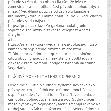
prípade sa VegaNana obohatila tým, že bývalé
zamestnankyne ukrátila o časť pôvodne dohodnutých
miezd.) VegaNana používa od začiatku kampane
argumenty, ktoré idú mimo pointu a logiku veci. Viacero
príkladov sa dá nájsť tu:
https://priamaakcia.sk/VegaNana-nadalej-odmieta-
vyplatit-dlzne-mzdy-a-zavadza-verejnost-A-teraz-
fakty.html
a tu:
https://priamaakcia.sk/veganana-sa-pokusa-umlcat-
kampan-za-vyplatenie-dlznych-miezd.html
3) Okrem nezvládnutej argumentácie je spoločnou
črtou oboch prípadov aj neexistencia podkladov a
dôkazov, ktoré by mohli podporiť tvrdenia na strane
VegaNany.
KĽÚČOVÉ MOMENTY A MODUS OPERANDI
Nerobíme si ilúzie o súdnom systéme. Rovnako ako
právny systém, aj súdnictvo je formou moci. Šanca
uspieť na súde závisí od toho, či má človek peniaze a
čas, dobrú obhajobu, známosti a pod. Súdny proces
môže byť niekým ovplyvnený alebo zmanipulovaný. Na
druhej strane však nemožno tvrdiť, že závery súdov sú