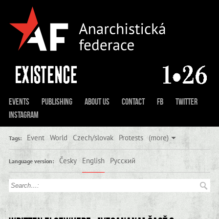
Events
Publishing
About us
Contact
FB
Twitter
Instagram
Event
World
Czech/slovak
Protests
(more)
Tags:
Česky
English
Русский
Language version: