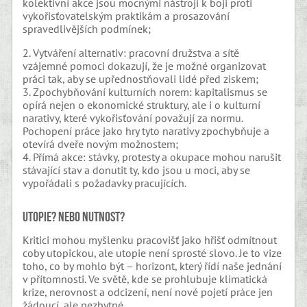
kolektivní akce jsou mocnými nástroji k boji proti
vykořisťovatelským praktikám a prosazování
spravedlivějších podmínek;
2. Vytváření alternativ: pracovní družstva a sítě
vzájemné pomoci dokazují, že je možné organizovat
práci tak, aby se upřednostňovali lidé před ziskem;
3. Zpochybňování kulturních norem: kapitalismus se
opírá nejen o ekonomické struktury, ale i o kulturní
narativy, které vykořisťování považují za normu.
Pochopení práce jako hry tyto narativy zpochybňuje a
otevírá dveře novým možnostem;
4. Přímá akce: stávky, protesty a okupace mohou narušit
stávající stav a donutit ty, kdo jsou u moci, aby se
vypořádali s požadavky pracujících.
Utopie? Nebo nutnost?
Kritici mohou myšlenku pracovišť jako hřišť odmítnout
coby utopickou, ale utopie není sprosté slovo. Je to vize
toho, co by mohlo být – horizont, který řídí naše jednání
v přítomnosti. Ve světě, kde se prohlubuje klimatická
krize, nerovnost a odcizení, není nové pojetí práce jen
žádoucí, ale nezbytné.