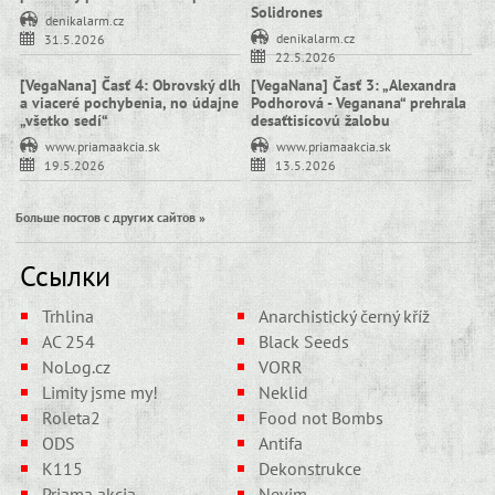
Solidrones
denikalarm.cz
denikalarm.cz
31.5.2026
22.5.2026
[VegaNana] Časť 4: Obrovský dlh
[VegaNana] Časť 3: „Alexandra
a viaceré pochybenia, no údajne
Podhorová - Veganana“ prehrala
„všetko sedí“
desaťtisícovú žalobu
www.priamaakcia.sk
www.priamaakcia.sk
19.5.2026
13.5.2026
Больше постов с других сайтов »
Ссылки
Trhlina
Anarchistický černý kříž
AC 254
Black Seeds
NoLog.cz
VORR
Limity jsme my!
Neklid
Roleta2
Food not Bombs
ODS
Antifa
K115
Dekonstrukce
Priama akcia
Nevim