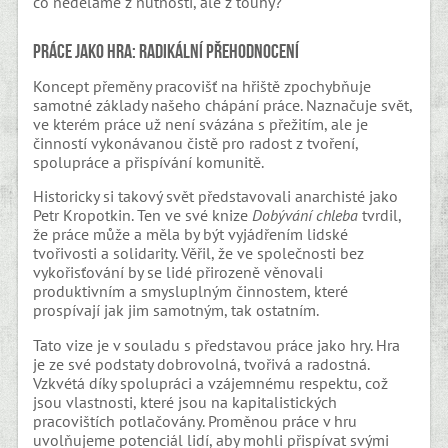
co neděláme z nutnosti, ale z touhy?
Práce jako hra: radikální přehodnocení
Koncept přeměny pracovišť na hřiště zpochybňuje
samotné základy našeho chápání práce. Naznačuje svět,
ve kterém práce už není svázána s přežitím, ale je
činností vykonávanou čistě pro radost z tvoření,
spolupráce a přispívání komunitě.
Historicky si takový svět představovali anarchisté jako
Petr Kropotkin. Ten ve své knize
Dobývání chleba
tvrdil,
že práce může a měla by být vyjádřením lidské
tvořivosti a solidarity. Věřil, že ve společnosti bez
vykořisťování by se lidé přirozeně věnovali
produktivním a smysluplným činnostem, které
prospívají jak jim samotným, tak ostatním.
Tato vize je v souladu s představou práce jako hry. Hra
je ze své podstaty dobrovolná, tvořivá a radostná.
Vzkvétá díky spolupráci a vzájemnému respektu, což
jsou vlastnosti, které jsou na kapitalistických
pracovištích potlačovány. Proměnou práce v hru
uvolňujeme potenciál lidí, aby mohli přispívat svými