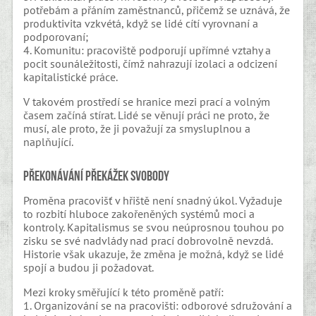
potřebám a přáním zaměstnanců, přičemž se uznává, že
produktivita vzkvétá, když se lidé cítí vyrovnaní a
podporovaní;
4. Komunitu: pracoviště podporují upřímné vztahy a
pocit sounáležitosti, čímž nahrazují izolaci a odcizení
kapitalistické práce.
V takovém prostředí se hranice mezi prací a volným
časem začíná stírat. Lidé se věnují práci ne proto, že
musí, ale proto, že ji považují za smysluplnou a
naplňující.
Překonávání překážek svobody
Proměna pracovišť v hřiště není snadný úkol. Vyžaduje
to rozbití hluboce zakořeněných systémů moci a
kontroly. Kapitalismus se svou neúprosnou touhou po
zisku se své nadvlády nad prací dobrovolně nevzdá.
Historie však ukazuje, že změna je možná, když se lidé
spojí a budou ji požadovat.
Mezi kroky směřující k této proměně patří:
1. Organizování se na pracovišti: odborové sdružování a