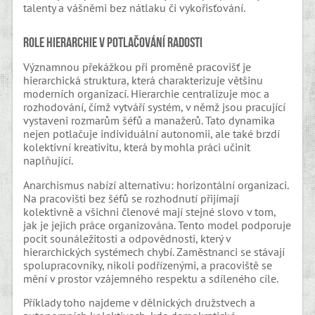
talenty a vášněmi bez nátlaku či vykořisťování.
Role hierarchie v potlačování radosti
Významnou překážkou při proměně pracovišť je
hierarchická struktura, která charakterizuje většinu
moderních organizací. Hierarchie centralizuje moc a
rozhodování, čímž vytváří systém, v němž jsou pracující
vystaveni rozmarům šéfů a manažerů. Tato dynamika
nejen potlačuje individuální autonomii, ale také brzdí
kolektivní kreativitu, která by mohla práci učinit
naplňující.
Anarchismus nabízí alternativu: horizontální organizaci.
Na pracovišti bez šéfů se rozhodnutí přijímají
kolektivně a všichni členové mají stejné slovo v tom,
jak je jejich práce organizována. Tento model podporuje
pocit sounáležitosti a odpovědnosti, který v
hierarchických systémech chybí. Zaměstnanci se stávají
spolupracovníky, nikoli podřízenými, a pracoviště se
mění v prostor vzájemného respektu a sdíleného cíle.
Příklady toho najdeme v dělnických družstvech a