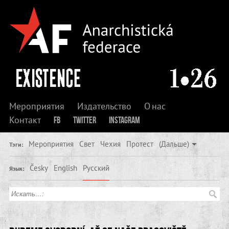
Мероприятия
Издательство
О нас
Контакт
FB
Twitter
Instagram
Мероприятия
Свет
Чехия
Протест
(Дальше)
Тэги:
Česky
English
Русский
Язык: