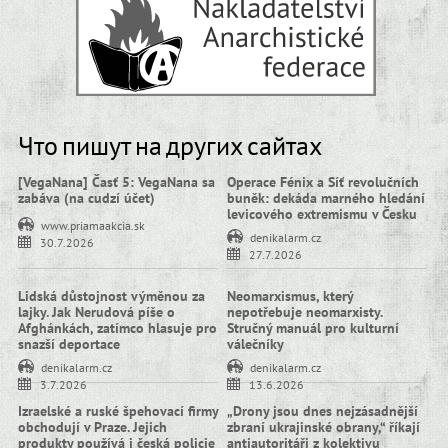
Что пишут на других сайтах
[VegaNana] Časť 5: VegaNana sa
Operace Fénix a Síť revolučních
zabáva (na cudzí účet)
buněk: dekáda marného hledání
levicového extremismu v Česku
www.priamaakcia.sk
denikalarm.cz
30.7.2026
27.7.2026
Lidská důstojnost výměnou za
Neomarxismus, který
lajky. Jak Nerudová píše o
nepotřebuje neomarxisty.
Afghánkách, zatímco hlasuje pro
Stručný manuál pro kulturní
snazší deportace
válečníky
denikalarm.cz
denikalarm.cz
3.7.2026
13.6.2026
Izraelské a ruské špehovací firmy
„Drony jsou dnes nejzásadnější
obchodují v Praze. Jejich
zbraní ukrajinské obrany,“ říkají
produkty používá i česká policie
antiautoritáři z kolektivu