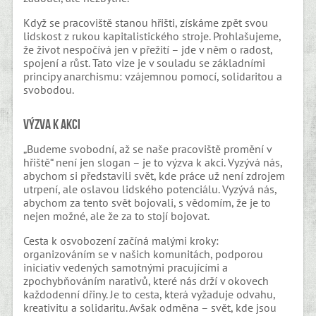
Když se pracoviště stanou hřišti, získáme zpět svou
lidskost z rukou kapitalistického stroje. Prohlašujeme,
že život nespočívá jen v přežití – jde v něm o radost,
spojení a růst. Tato vize je v souladu se základními
principy anarchismu: vzájemnou pomocí, solidaritou a
svobodou.
Výzva k akci
„Budeme svobodní, až se naše pracoviště promění v
hřiště“ není jen slogan – je to výzva k akci. Vyzývá nás,
abychom si představili svět, kde práce už není zdrojem
utrpení, ale oslavou lidského potenciálu. Vyzývá nás,
abychom za tento svět bojovali, s vědomím, že je to
nejen možné, ale že za to stojí bojovat.
Cesta k osvobození začíná malými kroky:
organizováním se v našich komunitách, podporou
iniciativ vedených samotnými pracujícími a
zpochybňováním narativů, které nás drží v okovech
každodenní dřiny. Je to cesta, která vyžaduje odvahu,
kreativitu a solidaritu. Avšak odměna – svět, kde jsou