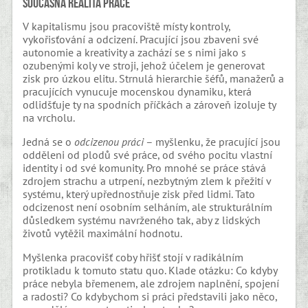
Současná realita práce
V kapitalismu jsou pracoviště místy kontroly,
vykořisťování a odcizení. Pracující jsou zbaveni své
autonomie a kreativity a zachází se s nimi jako s
ozubenými koly ve stroji, jehož účelem je generovat
zisk pro úzkou elitu. Strnulá hierarchie šéfů, manažerů a
pracujících vynucuje mocenskou dynamiku, která
odlidšťuje ty na spodních příčkách a zároveň izoluje ty
na vrcholu.
Jedná se o
odcizenou práci
– myšlenku, že pracující jsou
odděleni od plodů své práce, od svého pocitu vlastní
identity i od své komunity. Pro mnohé se práce stává
zdrojem strachu a utrpení, nezbytným zlem k přežití v
systému, který upřednostňuje zisk před lidmi. Tato
odcizenost není osobním selháním, ale strukturálním
důsledkem systému navrženého tak, aby z lidských
životů vytěžil maximální hodnotu.
Myšlenka pracovišť coby hřišť stojí v radikálním
protikladu k tomuto statu quo. Klade otázku: Co kdyby
práce nebyla břemenem, ale zdrojem naplnění, spojení
a radosti? Co kdybychom si práci představili jako něco,