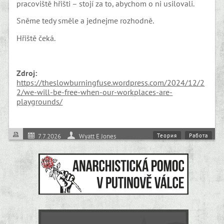
pracoviště hřišti – stojí za to, abychom o ni usilovali.
Sněme tedy směle a jednejme rozhodně.
Hřiště čeká.
Zdroj:
https://theslowburningfuse.wordpress.com/2024/12/2
2/we-will-be-free-when-our-workplaces-are-
playgrounds/
Теория
Работа
7.7.2026
Wyatt E Jones