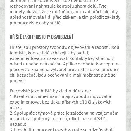
autonomních kolektivech, kde demokratické
rozhodování nahrazuje kontrolu shora dolů. Tyto
modely ukazují, že je možné organizovat práci tak, aby
upřednostňovala lidi před ziskem, a tím položit základy
pro pracoviště coby hřiště.
Hřiště jako prostory osvobození
Hřiště jsou prostory svobody, objevování a radosti. Jsou
to místa, kde se lidé scházejí, aby tvořili,
experimentovali a navazovali kontakty bez strachu z
odsudku nebo neúspěchu. Aplikace tohoto konceptu na
pracoviště znamená vytvářet prostředí, kde se pracující
cítí bezpečně, jsou oceňováni a mají možnost plně se
projevit.
Pracoviště jako hřiště by kladlo důraz na:
1. Kreativitu: zaměstnanci mají svobodu inovovat a
experimentovat bez tlaku přísných cílů či ziskových
marží;
2. Spolupráci: týmová práce je založena na vzájemném
respektu a společných cílech, nikoli na soutěži či
nátlaku;
3. Flexibilitu: pracovní rozvrhy a role se přizpůsobují