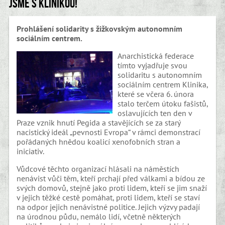
Jsme s Klinikou!
Prohlášení solidarity s žižkovským autonomním
sociálním centrem.
Anarchistická federace
tímto vyjadřuje svou
solidaritu s autonomním
sociálním centrem Klinika,
které se včera 6. února
stalo terčem útoku fašistů,
oslavujících ten den v
Praze vznik hnutí Pegida a stavějících se za starý
nacistický ideál „pevnosti Evropa“ v rámci demonstrací
pořádaných hnědou koalicí xenofobních stran a
iniciativ.
Vůdcové těchto organizací hlásali na náměstích
nenávist vůči těm, kteří prchají před válkami a bídou ze
svých domovů, stejně jako proti lidem, kteří se jim snaží
v jejich těžké cestě pomáhat, proti lidem, kteří se staví
na odpor jejich nenávistné politice. Jejich výzvy padají
na úrodnou půdu, nemálo lidí, včetně některých