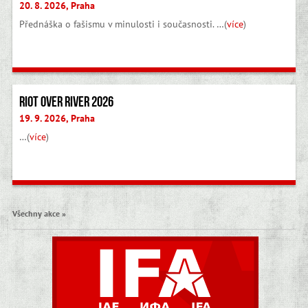
20. 8. 2026, Praha
Přednáška o fašismu v minulosti i současnosti. …(
více
)
Riot Over River 2026
19. 9. 2026, Praha
…(
více
)
Všechny akce »