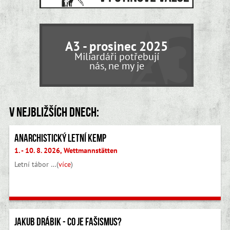
A3 - prosinec 2025
Miliardáři potřebují
nás, ne my je
V nejbližších dnech:
Anarchistický letní kemp
1. - 10. 8. 2026, Wettmannstätten
Letní tábor …(
více
)
Jakub Drábik - Co je fašismus?