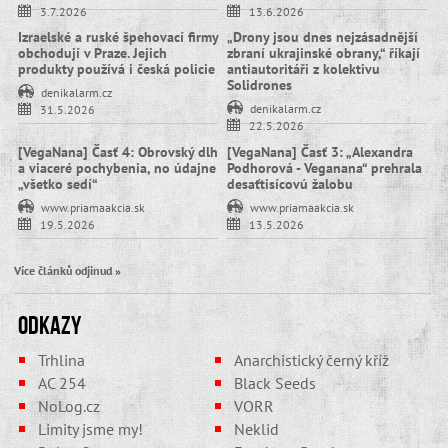
3.7.2026
13.6.2026
Izraelské a ruské špehovací firmy
„Drony jsou dnes nejzásadnější
obchodují v Praze. Jejich
zbraní ukrajinské obrany,“ říkají
produkty používá i česká policie
antiautoritáři z kolektivu
Solidrones
denikalarm.cz
denikalarm.cz
31.5.2026
22.5.2026
[VegaNana] Časť 4: Obrovský dlh
[VegaNana] Časť 3: „Alexandra
a viaceré pochybenia, no údajne
Podhorová - Veganana“ prehrala
„všetko sedí“
desaťtisícovú žalobu
www.priamaakcia.sk
www.priamaakcia.sk
19.5.2026
13.5.2026
Více článků odjinud »
Odkazy
Trhlina
Anarchistický černý kříž
AC 254
Black Seeds
NoLog.cz
VORR
Limity jsme my!
Neklid