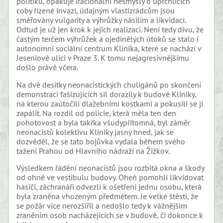
politiků, opakuje iracionální nesmysly o uprchlících
coby řízené invazi, údajným vlastizrádcům jsou
směřovány vulgarity a výhrůžky násilím a likvidací.
Odtud je už jen krok k jejich realizaci. Není tedy divu, že
častým terčem výhrůžek a ojedinělých útoků se stalo i
autonomní sociální centrum Klinika, které se nachází v
Jeseniově ulici v Praze 3. K tomu nejagresivnějšímu
došlo právě včera.
Na dvě desítky neonacistických chuligánů po skončení
demonstrací fašizujících sil dorazily k budově Kliniky,
na kterou zaútočili dlažebními kostkami a pokusili se ji
zapálit. Na rozdíl od policie, která měla ten den
pohotovost a byla takřka všudypřítomná, byl záměr
neonacistů kolektivu Kliniky jasný hned, jak se
dozvěděl, že se tato bojůvka vydala během svého
tažení Prahou od Hlavního nádraží na Žižkov.
Výsledkem řádění neonacistů jsou rozbitá okna a škody
od ohně ve vestibulu budovy. Oheň pomohli likvidovat
hasiči, záchranáři odvezli k ošetření jednu osobu, která
byla zraněna vhozeným předmětem. Je velké štěstí, že
se požár více nerozšířil a nedošlo tedy k vážnějším
zraněním osob nacházejících se v budově, či dokonce k