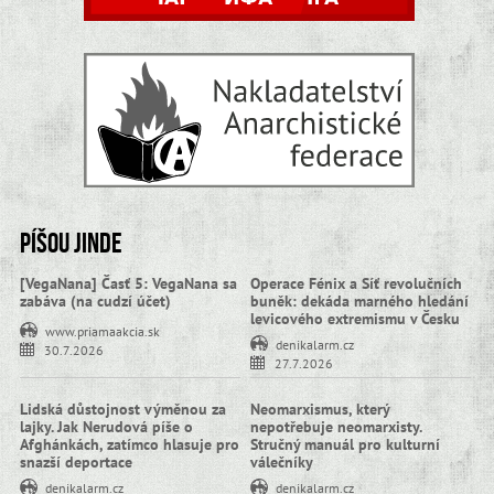
Píšou jinde
[VegaNana] Časť 5: VegaNana sa
Operace Fénix a Síť revolučních
zabáva (na cudzí účet)
buněk: dekáda marného hledání
levicového extremismu v Česku
www.priamaakcia.sk
denikalarm.cz
30.7.2026
27.7.2026
Lidská důstojnost výměnou za
Neomarxismus, který
lajky. Jak Nerudová píše o
nepotřebuje neomarxisty.
Afghánkách, zatímco hlasuje pro
Stručný manuál pro kulturní
snazší deportace
válečníky
denikalarm.cz
denikalarm.cz