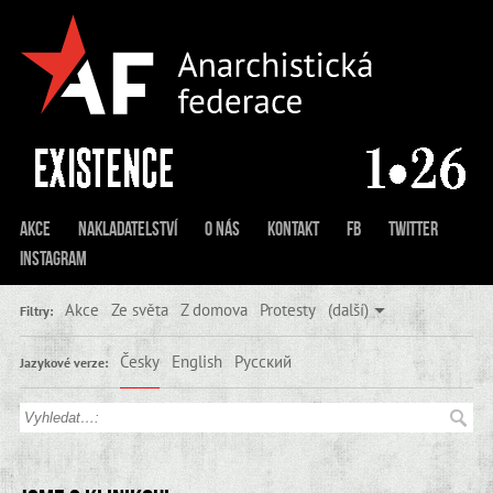
Akce
Nakladatelství
O nás
Kontakt
FB
Twitter
Instagram
Akce
Ze světa
Z domova
Protesty
(další)
Filtry:
Česky
English
Русский
Jazykové verze: