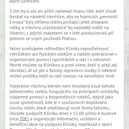
jejich usmrcení.
S tím by si ale asi příliš nelámali hlavu lidé, kteří chodí
tleskat na náměstí návrhům, aby na hranicích „pevnosti
Evropa“ byly stříleny rodiny prchající před útrapami
války, a všechny „vlastizrádce“ by nejraději viděli na
šibenici, s jejichž maketami se v létě producírovali při
jednom ze svých pochodů Prahou.
Velmi oceňujeme odhodlání Kliniky nepodlehnout
výhrůžkám ani fyzickým útokům a nadále pokračovat v
organizování pomoci uprchlíkům u nás i v zahraničí.
Pevně stojíme za Klinikou a proti všem, kteří si přejí její
likvidaci, ať už jde o fašisty, represivní složky či některé
místní politiky, kteří se rádi svezou na xenofobní vlně.
Vyzýváme všechny, kterým není lhostejný osud tohoto
jedinečného centra, fungujícího na principech solidarity,
vzájemné pomoci a bezpeněžních vztahů, stejně jako
osud společnosti, kde je v současnosti dopřáváno
sluchu silám, které představují nové formy fašismu.
Dorazte podpořit Kliniku dnes v 15.00 přímo k budově
(více
ZDE
) a organizujte informační, solidární a
benefiční akce na podporu Kliniky, například v rámci