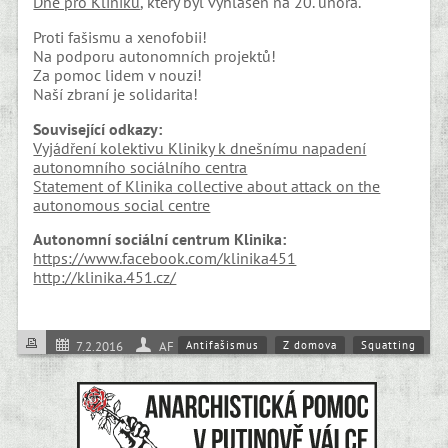
Dne pro Kliniku
, který byl vyhlášen na 20. února.
Proti fašismu a xenofobii!
Na podporu autonomních projektů!
Za pomoc lidem v nouzi!
Naší zbraní je solidarita!
Související odkazy:
Vyjádření kolektivu Kliniky k dnešnímu napadení
autonomního sociálního centra
Statement of Klinika collective about attack on the
autonomous social centre
Autonomní sociální centrum Klinika:
https://www.facebook.com/klinika451
http://klinika.451.cz/
Antifašismus
Z domova
Squatting
7.2.2016
AF