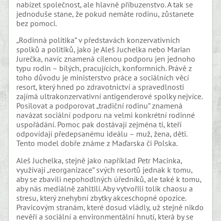
nabízet společnost, ale hlavně příbuzenstvo. A tak se
jednoduše stane, že pokud nemáte rodinu, zůstanete
bez pomoci.
„Rodinná politika“ v představách konzervativních
spolků a politiků, jako je Aleš Juchelka nebo Marian
Jurečka, navíc znamená cílenou podporu jen jednoho
typu rodin – bílých, pracujících, konformních. Právě z
toho důvodu je ministerstvo práce a sociálních věcí
resort, který hned po zdravotnictví a spravedlnosti
zajímá ultrakonzervativní antigenderové spolky nejvíce.
Posilovat a podporovat „tradiční rodinu“ znamená
navázat sociální podporu na velmi konkrétní rodinné
uspořádání. Pomoc pak dostávají zejména ti, kteří
odpovídají předepsanému ideálu – muž, žena, děti.
Tento model dobře známe z Maďarska či Polska.
Aleš Juchelka, stejně jako například Petr Macinka,
využívají „reorganizace“ svých resortů jednak k tomu,
aby se zbavili nepohodlných úředníků, ale také k tomu,
aby nás mediálně zahltili. Aby vytvořili tolik chaosu a
stresu, který znehybní zbytky akceschopné opozice.
Pravicovým stranám, které dosud vládly, už stejně nikdo
nevěří a sociální a environmentální hnutí, která by se