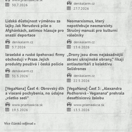
denikalarm.cz
30.7.2026
27.7.2026
Lidská důstojnost výměnou za
Neomarxismus, který
lajky. Jak Nerudová píše o
nepotřebuje neomarxisty.
Afghánkách, zatímco hlasuje pro
Stručný manuál pro kulturní
snazší deportace
válečníky
denikalarm.cz
denikalarm.cz
3.7.2026
13.6.2026
Izraelské a ruské špehovací firmy
„Drony jsou dnes nejzásadnější
obchodují v Praze. Jejich
zbraní ukrajinské obrany,“ říkají
produkty používá i česká policie
antiautoritáři z kolektivu
Solidrones
denikalarm.cz
denikalarm.cz
31.5.2026
22.5.2026
[VegaNana] Časť 4: Obrovský dlh
[VegaNana] Časť 3: „Alexandra
a viaceré pochybenia, no údajne
Podhorová - Veganana“ prehrala
„všetko sedí“
desaťtisícovú žalobu
www.priamaakcia.sk
www.priamaakcia.sk
19.5.2026
13.5.2026
Více článků odjinud »