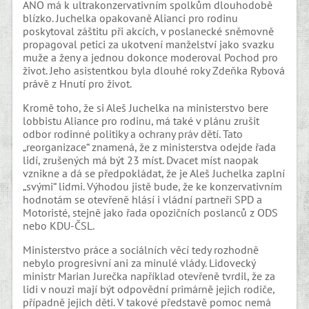
ANO má k ultrakonzervativním spolkům dlouhodobě
blízko. Juchelka opakovaně Alianci pro rodinu
poskytoval záštitu při akcích, v poslanecké sněmovně
propagoval petici za ukotvení manželství jako svazku
muže a ženy a jednou dokonce moderoval Pochod pro
život. Jeho asistentkou byla dlouhé roky Zdeňka Rybová
právě z Hnutí pro život.
Kromě toho, že si Aleš Juchelka na ministerstvo bere
lobbistu Aliance pro rodinu, má také v plánu zrušit
odbor rodinné politiky a ochrany práv dětí. Tato
„reorganizace“ znamená, že z ministerstva odejde řada
lidí, zrušených má být 23 míst. Dvacet míst naopak
vznikne a dá se předpokládat, že je Aleš Juchelka zaplní
„svými“ lidmi. Výhodou jistě bude, že ke konzervativním
hodnotám se otevřeně hlásí i vládní partneři SPD a
Motoristé, stejně jako řada opozičních poslanců z ODS
nebo KDU-ČSL.
Ministerstvo práce a sociálních věcí tedy rozhodně
nebylo progresivní ani za minulé vlády. Lidovecký
ministr Marian Jurečka například otevřeně tvrdil, že za
lidi v nouzi mají být odpovědní primárně jejich rodiče,
případně jejich děti. V takové představě pomoc nemá