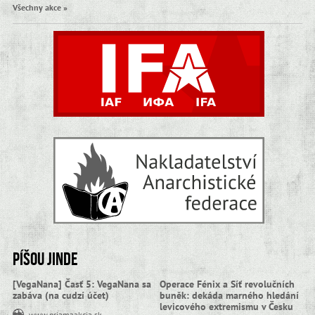
Všechny akce »
Píšou jinde
[VegaNana] Časť 5: VegaNana sa
Operace Fénix a Síť revolučních
zabáva (na cudzí účet)
buněk: dekáda marného hledání
levicového extremismu v Česku
www.priamaakcia.sk