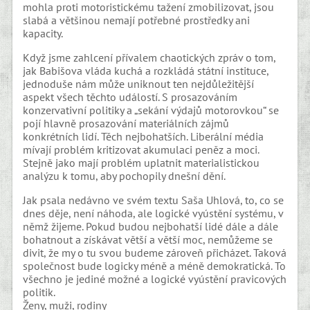
mohla proti motoristickému tažení zmobilizovat, jsou
slabá a většinou nemají potřebné prostředky ani
kapacity.
Když jsme zahlcení přívalem chaotických zpráv o tom,
jak Babišova vláda kuchá a rozkládá státní instituce,
jednoduše nám může uniknout ten nejdůležitější
aspekt všech těchto událostí. S prosazováním
konzervativní politiky a „sekání výdajů motorovkou“ se
pojí hlavně prosazování materiálních zájmů
konkrétních lidí. Těch nejbohatších. Liberální média
mívají problém kritizovat akumulaci peněz a moci.
Stejně jako mají problém uplatnit materialistickou
analýzu k tomu, aby pochopily dnešní dění.
Jak psala nedávno ve svém textu Saša Uhlová, to, co se
dnes děje, není náhoda, ale logické vyústění systému, v
němž žijeme. Pokud budou nejbohatší lidé dále a dále
bohatnout a získávat větší a větší moc, nemůžeme se
divit, že my o tu svou budeme zároveň přicházet. Taková
společnost bude logicky méně a méně demokratická. To
všechno je jediné možné a logické vyústění pravicových
politik.
Ženy, muži, rodiny