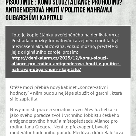
Píšou jinde : Komu slouží Aliance pro rodinu?
Antigenderová hnutí v politice nahrávají
oligarchům i kapitálu
Toto je kopie článku uveřejněného na
denikalarm.cz
.
Postrádá obrázky, formátování a zejména mohla být
mezičasem aktualizována. Pokud možno, přečtěte si
jej z originálního zdroje, prosím:
https://denikalarm.cz/2025/12/komu-slouzi-
aliance-pro-rodinu-antigenderova-hnuti-v-politice-
nahravaji-oligarchum-i-kapitalu/
Otěže moci přebírá nový kabinet. „Konzervativní
hodnoty“ v něm budou nejlépe sloužit oligarchii, která
si je zaplatila.
Nový ministr práce a sociálních věcí Aleš Juchelka si
jako svého poradce zvolil vrchního lobbistu českého
antigenderového hnutí a místopředsedu Aliance pro
rodinu Jana Gregora. Není to překvapení, bývalý
moderátor hudebního pořadu Medúza a kádr Babišova