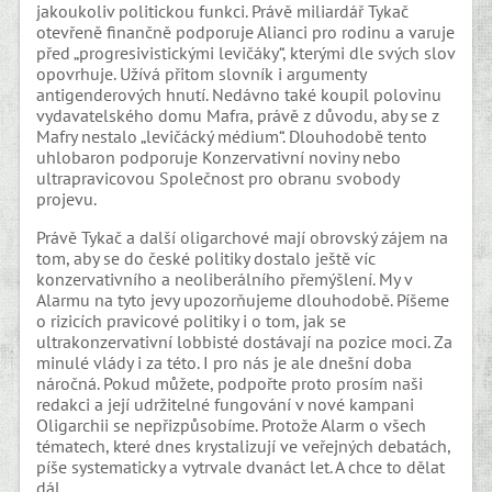
jakoukoliv politickou funkci. Právě miliardář Tykač
otevřeně finančně podporuje Alianci pro rodinu a varuje
před „progresivistickými levičáky“, kterými dle svých slov
opovrhuje. Užívá přitom slovník i argumenty
antigenderových hnutí. Nedávno také koupil polovinu
vydavatelského domu Mafra, právě z důvodu, aby se z
Mafry nestalo „levičácký médium“. Dlouhodobě tento
uhlobaron podporuje Konzervativní noviny nebo
ultrapravicovou Společnost pro obranu svobody
projevu.
Právě Tykač a další oligarchové mají obrovský zájem na
tom, aby se do české politiky dostalo ještě víc
konzervativního a neoliberálního přemýšlení. My v
Alarmu na tyto jevy upozorňujeme dlouhodobě. Píšeme
o rizicích pravicové politiky i o tom, jak se
ultrakonzervativní lobbisté dostávají na pozice moci. Za
minulé vlády i za této. I pro nás je ale dnešní doba
náročná. Pokud můžete, podpořte proto prosím naši
redakci a její udržitelné fungování v nové kampani
Oligarchii se nepřizpůsobíme. Protože Alarm o všech
tématech, které dnes krystalizují ve veřejných debatách,
píše systematicky a vytrvale dvanáct let. A chce to dělat
dál.