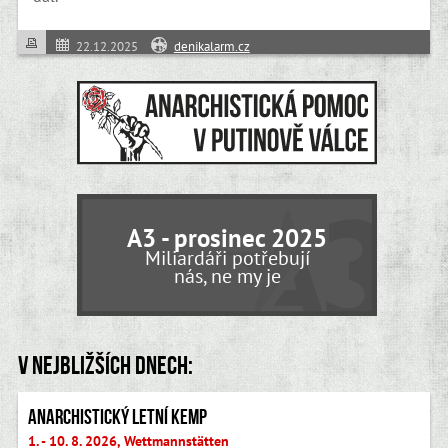
22.12.2025
denikalarm.cz
A3 - prosinec 2025
Miliardáři potřebují
nás, ne my je
V nejbližších dnech:
Anarchistický letní kemp
1. - 10. 8. 2026, Wettmannstätten