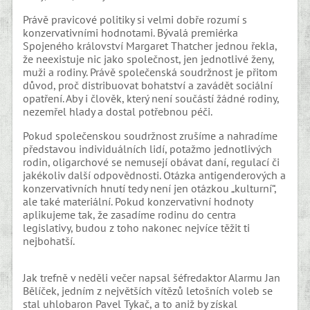
Právě pravicové politiky si velmi dobře rozumí s
konzervativními hodnotami. Bývalá premiérka
Spojeného království Margaret Thatcher jednou řekla,
že neexistuje nic jako společnost, jen jednotlivé ženy,
muži a rodiny. Právě společenská soudržnost je přitom
důvod, proč distribuovat bohatství a zavádět sociální
opatření. Aby i člověk, který není součástí žádné rodiny,
nezemřel hlady a dostal potřebnou péči.
Pokud společenskou soudržnost zrušíme a nahradíme
představou individuálních lidí, potažmo jednotlivých
rodin, oligarchové se nemusejí obávat daní, regulací či
jakékoliv další odpovědnosti. Otázka antigenderových a
konzervativních hnutí tedy není jen otázkou „kulturní“,
ale také materiální. Pokud konzervativní hodnoty
aplikujeme tak, že zasadíme rodinu do centra
legislativy, budou z toho nakonec nejvíce těžit ti
nejbohatší.
Jak trefně v neděli večer napsal šéfredaktor Alarmu Jan
Bělíček, jedním z největších vítězů letošních voleb se
stal uhlobaron Pavel Tykač, a to aniž by získal