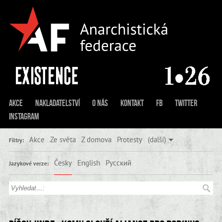
Akce
Nakladatelství
O nás
Kontakt
FB
Twitter
Instagram
Akce
Ze světa
Z domova
Protesty
(další)
Filtry:
Česky
English
Русский
Jazykové verze: