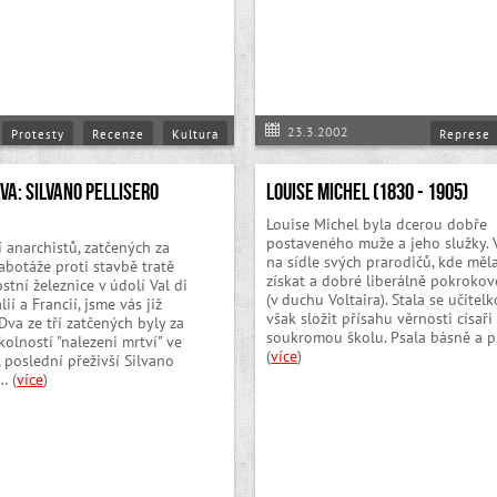
23.3.2002
Protesty
Recenze
Kultura
Represe
VA: Silvano Pellisero
Louise Michel (1830 - 1905)
Louise Michel byla dcerou dobře
postaveného muže a jeho služky. 
í anarchistů, zatčených za
na sídle svých prarodičů, kde mě
abotáže proti stavbě tratě
získat a dobré liberálně pokrokov
stní železnice v údolí Val di
(v duchu Voltaira). Stala se učitel
lií a Francií, jsme vás již
však složit přísahu věrnosti císaři
Dva ze tří zatčených byly za
soukromou školu. Psala básně a p
olností "nalezeni mrtví" ve
(
více
)
, poslední přeživší Silvano
… (
více
)