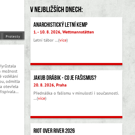
V nejbližších dnech:
Anarchistický letní kemp
1. - 10. 8. 2026, Wettmannstätten
Protesty
Letní tábor …(
více
)
Vyrůstala
la možnost
é vzdělání
Jakub Drábik - Co je fašismus?
kou, odmítla
20. 8. 2026, Praha
 a otevřela
řispívala…
Přednáška o fašismu v minulosti i současnosti.
…(
více
)
Riot Over River 2026