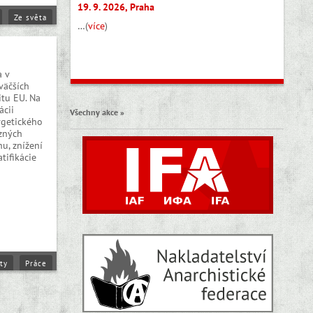
19. 9. 2026, Praha
Ze světa
…(
více
)
Osobnosti
a v
väčších
tu EU. Na
ácii
Všechny akce »
ergetického
äzných
hu, znížení
tifikácie
ty
Práce