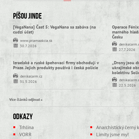
Píšou jinde
[VegaNana] Časť 5: VegaNana sa zabáva (na
Operace Fénix
cudzí účet)
marného hledá
Česku
www.priamaakcia.sk
denikalarm.
30.7.2026
27.7.2026
Izraelské a ruské špehovací firmy obchodují v
„Drony jsou d
Praze. Jejich produkty používá i česká policie
ukrajinské obra
kolektivu Sol
denikalarm.cz
denikalarm.
31.5.2026
22.5.2026
Více článků odjinud »
Odkazy
Trhlina
Anarchistický černý k
VORR
Limity jsme my!