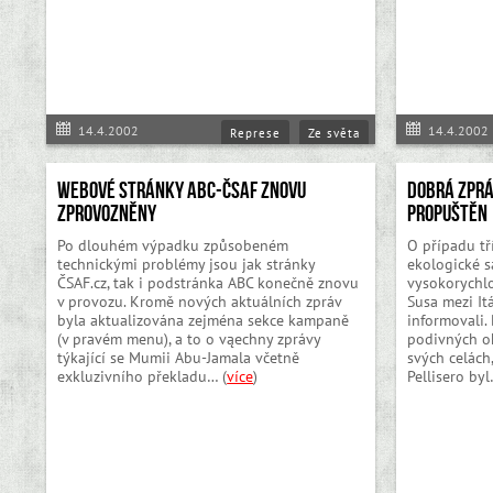
14.4.2002
14.4.2002
Represe
Ze světa
Webové stránky ABC-ČSAF znovu
DOBRÁ ZPRÁ
zprovozněny
propuštěn
Po dlouhém výpadku způsobeném
O případu tř
technickými problémy jsou jak stránky
ekologické s
ČSAF.cz, tak i podstránka ABC konečně znovu
vysokorychlo
v provozu. Kromě nových aktuálních zpráv
Susa mezi Itá
byla aktualizována zejména sekce kampaně
informovali. 
(v pravém menu), a to o vąechny zprávy
podivných ok
týkající se Mumii Abu-Jamala včetně
svých celách
exkluzivního překladu… (
více
)
Pellisero byl