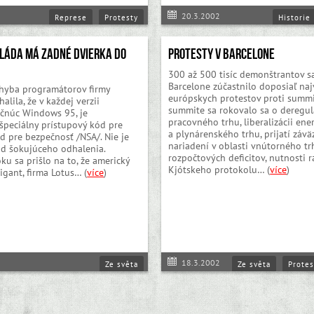
20.3.2002
Represe
Protesty
Historie
láda má zadné dvierka do
Protesty v Barcelone
?
300 až 500 tisíc demonštrantov s
Barcelone zúčastnilo doposiaľ naj
hyba programátorov firmy
európskych protestov proti summi
alila, že v každej verzii
summite sa rokovalo sa o deregul
čnúc Windows 95, je
pracovného trhu, liberalizácii en
špeciálny prístupový kód pre
a plynárenského trhu, prijatí záv
d pre bezpečnosť /NSA/. Nie je
nariadení v oblasti vnútorného tr
ad šokujúceho odhalenia.
rozpočtových deficitov, nutnosti ra
ku sa prišlo na to, že americký
Kjótskeho protokolu… (
více
)
igant, firma Lotus… (
více
)
18.3.2002
Ze světa
Ze světa
Protes