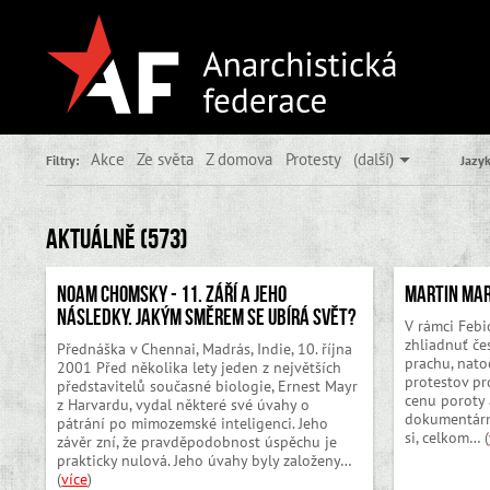
Akce
Ze světa
Z domova
Protesty
(další)
Filtry:
Jazyk
Aktuálně (573)
Noam Chomsky - 11. září a jeho
Martin Mar
následky. Jakým směrem se ubírá svět?
V rámci Febi
zhliadnuť če
Přednáška v Chennai, Madrás, Indie, 10. října
prachu, nat
2001 Před několika lety jeden z největších
protestov pr
představitelů současné biologie, Ernest Mayr
cenu poroty 
z Harvardu, vydal některé své úvahy o
dokumentárny
pátrání po mimozemské inteligenci. Jeho
si, celkom… (
závěr zní, že pravděpodobnost úspěchu je
prakticky nulová. Jeho úvahy byly založeny…
(
více
)