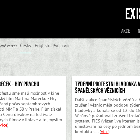
Akce
N
Česky
English
Русский
ové verze:
eček - Hry prachu
Týdenní protestní hladovka 
Španělských věznicích
ofestu sme mali možnosť v kine
ský film Martina Marečku - Hry
Další z akce španělských vězňů a 
očený počas septembrových
zrušení věznic měla podobu týde
oti MMF a SB v Prahe. Film získal
hladovky a konala se od 12. do 18
a Cenu divákov na festivale
Vězňové požadovali zrušení izolač
ch filmov v Jihlave a to, myslím
systému FIES (vězení, ve kterém j
více
)
umisťování na cely po jednom be
kontaktu s… (
více
)