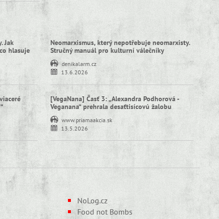
. Jak
Neomarxismus, který nepotřebuje neomarxisty.
co hlasuje
Stručný manuál pro kulturní válečníky
denikalarm.cz
13.6.2026
viaceré
[VegaNana] Časť 3: „Alexandra Podhorová -
í“
Veganana“ prehrala desaťtisícovú žalobu
www.priamaakcia.sk
13.5.2026
NoLog.cz
Food not Bombs