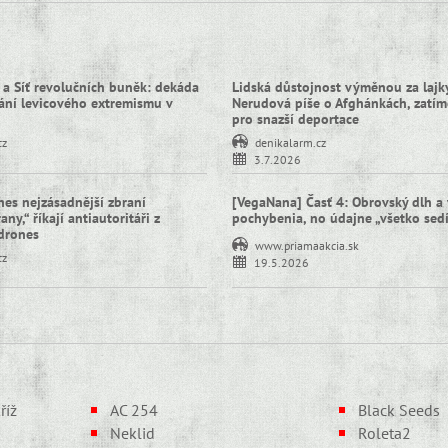
 a Síť revolučních buněk: dekáda
Lidská důstojnost výměnou za lajky
ní levicového extremismu v
Nerudová píše o Afghánkách, zatím
pro snazší deportace
cz
denikalarm.cz
3.7.2026
nes nejzásadnější zbraní
[VegaNana] Časť 4: Obrovský dlh a 
ny,“ říkají antiautoritáři z
pochybenia, no údajne „všetko sed
idrones
www.priamaakcia.sk
cz
19.5.2026
říž
AC 254
Black Seeds
Neklid
Roleta2