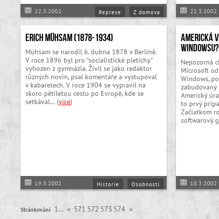
22.3.2002
22.3.2002
Represe
Z domova
Erich Mühsam (1878-1934)
Americká v
Windowsu
Mühsam se narodil 6. dubna 1878 v Berlíně.
V roce 1896 byl pro “socialistické pletichy”
Nepozorná c
vyhozen z gymnázia. Živil se jako redaktor
Microsoft odh
různých novin, psal komentáře a vystupoval
Windows, po
v kabaretech. V roce 1904 se vypravil na
zabudovaný 
skoro pětiletou cestu po Evropě, kde se
Americký úra
setkával… (
více
)
to prvý príp
Začiatkom ro
softwarový g
19.3.2002
18.3.2002
Historie
Osobnosti
1…
«
571
572
573
574
»
Stránkování