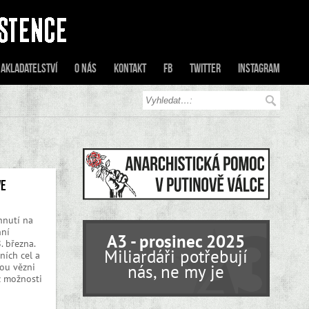
akladatelství
O nás
Kontakt
FB
Twitter
Instagram
ve
hnutí na
nní
A3 - prosinec 2025
. března.
Miliardáři potřebují
ních cel a
sou vězni
nás, ne my je
z možnosti