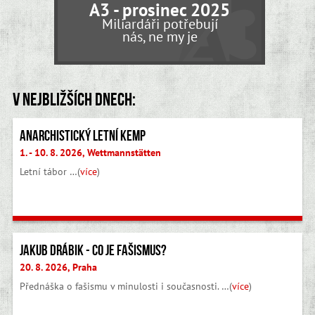
A3 - prosinec 2025
Miliardáři potřebují
nás, ne my je
V nejbližších dnech:
Anarchistický letní kemp
1. - 10. 8. 2026, Wettmannstätten
Letní tábor …(
více
)
Jakub Drábik - Co je fašismus?
20. 8. 2026, Praha
Přednáška o fašismu v minulosti i současnosti. …(
více
)