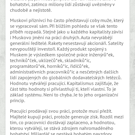
bohatství, zatímco miliony lidí zůstávají uvězněny v
chudobě a nejistotě.
Muskovi příznivci ho často představují coby muže, který
se vypracoval sám. Při bližším pohledu se však tento
příběh rozpadá. Stejně jako u každého kapitalisty závisí
i Muskovo jmění na práci druhých. Auta nevyrábějí
generální ředitelé. Rakety nesestavují akcionáři. Satelity
nevypouštějí investoři. Každý produkt spojený s
Muskem je výsledkem společné práce inženýrů*ek,
techniků*ček, uklízečů*ek, skladníků*ic,
programátorů*ek, horníků*ic, řidičů*ek,
administrativních pracovníků*ic a nesčetných dalších
lidí zapojených do globálních dodavatelských řetězců.
Hodnotu vytvářejí pracující. Kapitalismus zajišťuje, že
část této hodnoty si přivlastňují ti, kteří vlastní. To je
základ systému. Není to chyba. Je to jeho organizační
princip.
Pracující prodávají svou práci, protože musí přežít.
Majitelé kupují práci, protože generuje zisk. Rozdíl mezi
tím, co pracovníci dostávají zaplaceno, a hodnotou,
kterou vytvářejí, se stává zdrojem nahromaděného
bohatství. Miliardář se nestává bohatým navzdory