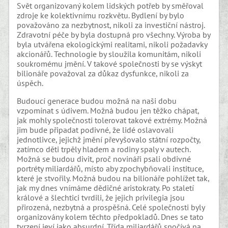
Svět organizovaný kolem lidských potřeb by směřoval
zdroje ke kolektivnímu rozkvětu. Bydlení by bylo
považováno za nezbytnost, nikoli za investiční nástroj.
Zdravotní péče by byla dostupná pro všechny. Výroba by
byla utvářena ekologickými realitami, nikoli požadavky
akcionářů. Technologie by sloužila komunitám, nikoli
soukromému jmění. V takové společnosti by se výskyt
bilionáře považoval za důkaz dysfunkce, nikoli za
úspěch.
Budoucí generace budou možná na naši dobu
vzpomínat s údivem. Možná budou jen těžko chápat,
jak mohly společnosti tolerovat takové extrémy. Možná
jim bude připadat podivné, že lidé oslavovali
jednotlivce, jejichž jmění převyšovalo státní rozpočty,
zatímco děti trpěly hladem a rodiny spaly v autech.
Možná se budou divit, proč novináři psali obdivné
portréty miliardářů, místo aby zpochybňovali instituce,
které je stvořily. Možná budou na bilionáře pohlížet tak,
jak my dnes vnímáme dědičné aristokraty. Po staletí
králové a šlechtici tvrdili, že jejich privilegia jsou
přirozená, nezbytná a prospěšná. Celé společnosti byly
organizovány kolem těchto předpokladů. Dnes se tato
tvrzení jeví jako absurdní. Třída miliardářů spočívá na