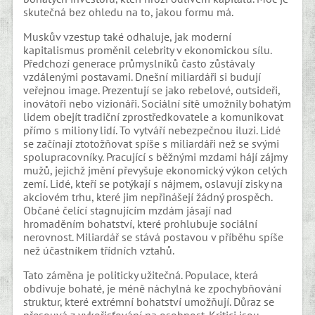
skutečná bez ohledu na to, jakou formu má.
Muskův vzestup také odhaluje, jak moderní
kapitalismus proměnil celebrity v ekonomickou sílu.
Předchozí generace průmyslníků často zůstávaly
vzdálenými postavami. Dnešní miliardáři si budují
veřejnou image. Prezentují se jako rebelové, outsideři,
inovátoři nebo vizionáři. Sociální sítě umožnily bohatým
lidem obejít tradiční zprostředkovatele a komunikovat
přímo s miliony lidí. To vytváří nebezpečnou iluzi. Lidé
se začínají ztotožňovat spíše s miliardáři než se svými
spolupracovníky. Pracující s běžnými mzdami hájí zájmy
mužů, jejichž jmění převyšuje ekonomický výkon celých
zemí. Lidé, kteří se potýkají s nájmem, oslavují zisky na
akciovém trhu, které jim nepřinášejí žádný prospěch.
Občané čelící stagnujícím mzdám jásají nad
hromaděním bohatství, které prohlubuje sociální
nerovnost. Miliardář se stává postavou v příběhu spíše
než účastníkem třídních vztahů.
Tato záměna je politicky užitečná. Populace, která
obdivuje bohaté, je méně náchylná ke zpochybňování
struktur, které extrémní bohatství umožňují. Důraz se
přesouvá z vykořisťování na osobnost. Kritici jsou