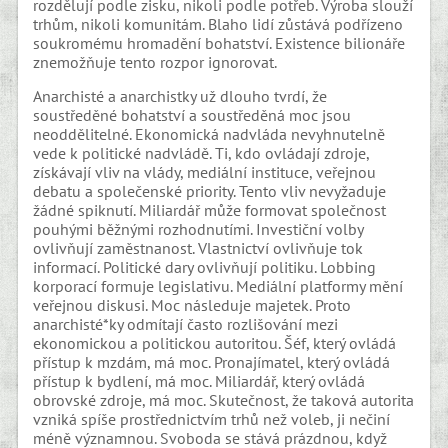
rozdělují podle zisku, nikoli podle potřeb. Výroba slouží
trhům, nikoli komunitám. Blaho lidí zůstává podřízeno
soukromému hromadění bohatství. Existence bilionáře
znemožňuje tento rozpor ignorovat.
Anarchisté a anarchistky už dlouho tvrdí, že
soustředěné bohatství a soustředěná moc jsou
neoddělitelné. Ekonomická nadvláda nevyhnutelně
vede k politické nadvládě. Ti, kdo ovládají zdroje,
získávají vliv na vlády, mediální instituce, veřejnou
debatu a společenské priority. Tento vliv nevyžaduje
žádné spiknutí. Miliardář může formovat společnost
pouhými běžnými rozhodnutími. Investiční volby
ovlivňují zaměstnanost. Vlastnictví ovlivňuje tok
informací. Politické dary ovlivňují politiku. Lobbing
korporací formuje legislativu. Mediální platformy mění
veřejnou diskusi. Moc následuje majetek. Proto
anarchisté*ky odmítají často rozlišování mezi
ekonomickou a politickou autoritou. Šéf, který ovládá
přístup k mzdám, má moc. Pronajímatel, který ovládá
přístup k bydlení, má moc. Miliardář, který ovládá
obrovské zdroje, má moc. Skutečnost, že taková autorita
vzniká spíše prostřednictvím trhů než voleb, ji nečiní
méně významnou. Svoboda se stává prázdnou, když