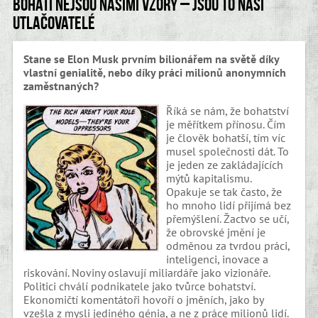
Bohatí nejsou našimi vzory – jsou to naši
utlačovatelé
Stane se Elon Musk prvním bilionářem na světě díky
vlastní genialitě, nebo díky práci milionů anonymních
zaměstnaných?
Říká se nám, že bohatství
je měřítkem přínosu. Čím
je člověk bohatší, tím víc
musel společnosti dát. To
je jeden ze zakládajících
mýtů kapitalismu.
Opakuje se tak často, že
ho mnoho lidí přijímá bez
přemýšlení. Žactvo se učí,
že obrovské jmění je
odměnou za tvrdou práci,
inteligenci, inovace a
riskování. Noviny oslavují miliardáře jako vizionáře.
Politici chválí podnikatele jako tvůrce bohatství.
Ekonomičtí komentátoři hovoří o jměních, jako by
vzešla z mysli jediného génia, a ne z práce milionů lidí.