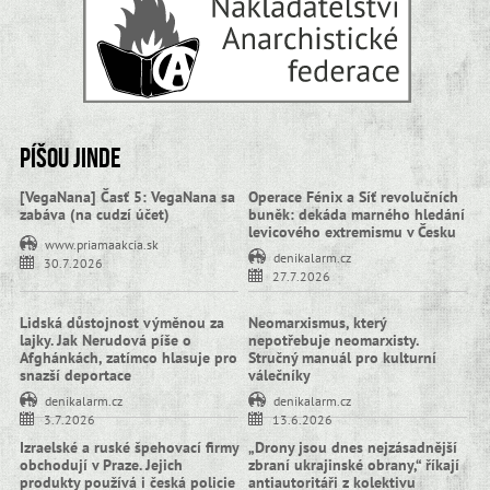
Píšou jinde
[VegaNana] Časť 5: VegaNana sa
Operace Fénix a Síť revolučních
zabáva (na cudzí účet)
buněk: dekáda marného hledání
levicového extremismu v Česku
www.priamaakcia.sk
denikalarm.cz
30.7.2026
27.7.2026
Lidská důstojnost výměnou za
Neomarxismus, který
lajky. Jak Nerudová píše o
nepotřebuje neomarxisty.
Afghánkách, zatímco hlasuje pro
Stručný manuál pro kulturní
snazší deportace
válečníky
denikalarm.cz
denikalarm.cz
3.7.2026
13.6.2026
Izraelské a ruské špehovací firmy
„Drony jsou dnes nejzásadnější
obchodují v Praze. Jejich
zbraní ukrajinské obrany,“ říkají
produkty používá i česká policie
antiautoritáři z kolektivu