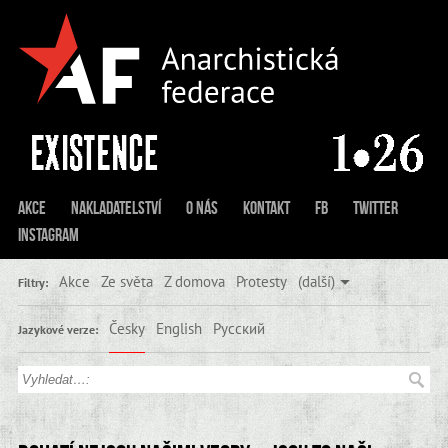
Akce
Nakladatelství
O nás
Kontakt
FB
Twitter
Instagram
Akce
Ze světa
Z domova
Protesty
(další)
Filtry:
Česky
English
Русский
Jazykové verze: