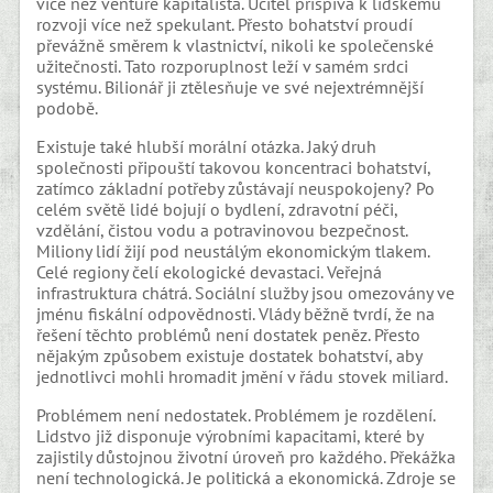
více než venture kapitalista. Učitel přispívá k lidskému
rozvoji více než spekulant. Přesto bohatství proudí
převážně směrem k vlastnictví, nikoli ke společenské
užitečnosti. Tato rozporuplnost leží v samém srdci
systému. Bilionář ji ztělesňuje ve své nejextrémnější
podobě.
Existuje také hlubší morální otázka. Jaký druh
společnosti připouští takovou koncentraci bohatství,
zatímco základní potřeby zůstávají neuspokojeny? Po
celém světě lidé bojují o bydlení, zdravotní péči,
vzdělání, čistou vodu a potravinovou bezpečnost.
Miliony lidí žijí pod neustálým ekonomickým tlakem.
Celé regiony čelí ekologické devastaci. Veřejná
infrastruktura chátrá. Sociální služby jsou omezovány ve
jménu fiskální odpovědnosti. Vlády běžně tvrdí, že na
řešení těchto problémů není dostatek peněz. Přesto
nějakým způsobem existuje dostatek bohatství, aby
jednotlivci mohli hromadit jmění v řádu stovek miliard.
Problémem není nedostatek. Problémem je rozdělení.
Lidstvo již disponuje výrobními kapacitami, které by
zajistily důstojnou životní úroveň pro každého. Překážka
není technologická. Je politická a ekonomická. Zdroje se