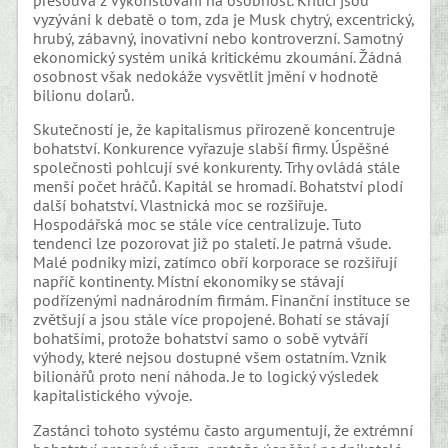
vyzýváni k debatě o tom, zda je Musk chytrý, excentrický,
hrubý, zábavný, inovativní nebo kontroverzní. Samotný
ekonomický systém uniká kritickému zkoumání. Žádná
osobnost však nedokáže vysvětlit jmění v hodnotě
bilionu dolarů.
Skutečností je, že kapitalismus přirozeně koncentruje
bohatství. Konkurence vyřazuje slabší firmy. Úspěšné
společnosti pohlcují své konkurenty. Trhy ovládá stále
menší počet hráčů. Kapitál se hromadí. Bohatství plodí
další bohatství. Vlastnická moc se rozšiřuje.
Hospodářská moc se stále více centralizuje. Tuto
tendenci lze pozorovat již po staletí. Je patrná všude.
Malé podniky mizí, zatímco obří korporace se rozšiřují
napříč kontinenty. Místní ekonomiky se stávají
podřízenými nadnárodním firmám. Finanční instituce se
zvětšují a jsou stále více propojené. Bohatí se stávají
bohatšími, protože bohatství samo o sobě vytváří
výhody, které nejsou dostupné všem ostatním. Vznik
bilionářů proto není náhoda. Je to logický výsledek
kapitalistického vývoje.
Zastánci tohoto systému často argumentují, že extrémní