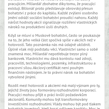
pracujícím. Miliardář zbohatne díky tomu, že pracující
existují. Bilionář proto představuje obrovský přesun
bohatství z práce do kapitálu. Každé zvýšení osobního
jmění odráží sociální bohatství proudící nahoru. Každý
nárůst hodnoty akcií signalizuje rozšíření vlastnických
nároků na produktivní úsilí druhých.
Když se mluví o Muskově bohatství, často se poukazuje
na to, že jeho velká část spočívá spíše v akciích než v
hotovosti. Tato poznámka nás má údajně uklidnit.
Úplně však míjí podstatu věci. Vlastnictví samo o sobě
znamená moc. Miliardář nepotřebuje trezor plný
bankovek. Vlastnictví mu dává kontrolu nad zdroji,
pracovišti, technologiemi, pozemky, infrastrukturou a
pracovní silou. Akciový certifikát není pouhým
finančním nástrojem. Je to právní nárok na bohatství
vytvořené jinými.
Rozdíl mezi hotovostí a akciemi má malý význam pro ty,
jejichž životy jsou formovány rozhodnutími korporací.
Pracující mohou přijít o práci kvůli požadavkům
akcionářů. Komunity mohou být transformovány
investičními rozhodnutími. Vlády mohou být pod tlakem
bohatých investorů, kteří hrozí odlivem kapitálu. Moc je