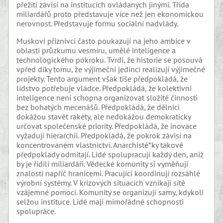
přežití závisí na institucích ovládaných jinými. Třída
miliardářů proto představuje více než jen ekonomickou
nerovnost. Představuje formu sociální nadvlády.
Muskovi příznivci často poukazují na jeho ambice v
oblasti průzkumu vesmíru, umělé inteligence a
technologického pokroku. Tvrdí, že historie se posouvá
vpřed díky tomu, že výjimeční jedinci realizují výjimečné
projekty. Tento argument však tiše předpokládá, že
lidstvo potřebuje vládce. Předpokládá, že kolektivní
inteligence není schopna organizovat složité činnosti
bez bohatých mecenášů. Předpokládá, že dělníci
dokážou stavět rakety, ale nedokážou demokraticky
určovat společenské priority. Předpokládá, že inovace
vyžadují hierarchii. Předpokládá, že pokrok závisí na
koncentrovaném vlastnictví. Anarchisté*ky takové
předpoklady odmítají. Lidé spolupracují každý den, aniž
by je řídili miliardáři. Vědecké komunity si vyměňují
znalosti napříč hranicemi. Pracující koordinují rozsáhlé
výrobní systémy. V krizových situacích vznikají sítě
vzájemné pomoci. Komunity se organizují samy, kdykoli
selžou instituce. Lidé mají mimořádné schopnosti
spolupráce.