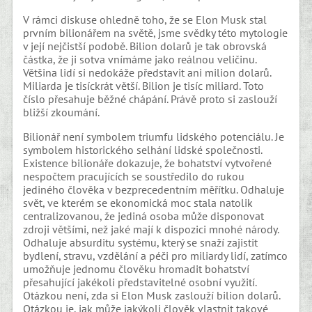
V rámci diskuse ohledně toho, že se Elon Musk stal
prvním bilionářem na světě, jsme svědky této mytologie
v její nejčistší podobě. Bilion dolarů je tak obrovská
částka, že ji sotva vnímáme jako reálnou veličinu.
Většina lidí si nedokáže představit ani milion dolarů.
Miliarda je tisíckrát větší. Bilion je tisíc miliard. Toto
číslo přesahuje běžné chápání. Právě proto si zaslouží
bližší zkoumání.
Bilionář není symbolem triumfu lidského potenciálu. Je
symbolem historického selhání lidské společnosti.
Existence bilionáře dokazuje, že bohatství vytvořené
nespočtem pracujících se soustředilo do rukou
jediného člověka v bezprecedentním měřítku. Odhaluje
svět, ve kterém se ekonomická moc stala natolik
centralizovanou, že jediná osoba může disponovat
zdroji většími, než jaké mají k dispozici mnohé národy.
Odhaluje absurditu systému, který se snaží zajistit
bydlení, stravu, vzdělání a péči pro miliardy lidí, zatímco
umožňuje jednomu člověku hromadit bohatství
přesahující jakékoli představitelné osobní využití.
Otázkou není, zda si Elon Musk zaslouží bilion dolarů.
Otázkou je, jak může jakýkoli člověk vlastnit takové