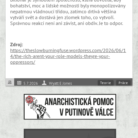
bohatství, moc a lidské možnosti byly monopolizovány
nepatrnou vládnoucí třídou, zatímco drtivá většina
vytváří svět a dostává jen zlomek toho, co vytvoří.
Správnou reakcí není ani závist, ani obdiv. Je to odpor.
Zdroj:
https://theslowburningfuse.wordpress.com/2026/06/1
4/the-rich-arent-your-role-models-theyre-your-
oppressors/
Teorie
Práce
5.7.2026
Wyatt E Jones