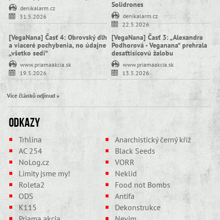
Solidrones
denikalarm.cz
denikalarm.cz
31.5.2026
22.5.2026
[VegaNana] Časť 4: Obrovský dlh
[VegaNana] Časť 3: „Alexandra
a viaceré pochybenia, no údajne
Podhorová - Veganana“ prehrala
„všetko sedí“
desaťtisícovú žalobu
www.priamaakcia.sk
www.priamaakcia.sk
19.5.2026
13.5.2026
Více článků odjinud »
Odkazy
Trhlina
Anarchistický černý kříž
AC 254
Black Seeds
NoLog.cz
VORR
Limity jsme my!
Neklid
Roleta2
Food not Bombs
ODS
Antifa
K115
Dekonstrukce
Priama akcia
Nevim