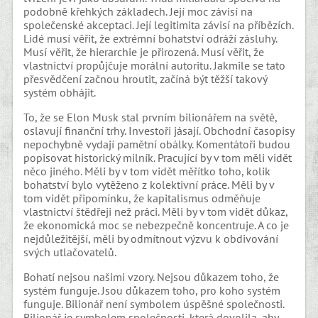
podobně křehkých základech. Její moc závisí na
společenské akceptaci. Její legitimita závisí na příbězích.
Lidé musí věřit, že extrémní bohatství odráží zásluhy.
Musí věřit, že hierarchie je přirozená. Musí věřit, že
vlastnictví propůjčuje morální autoritu. Jakmile se tato
přesvědčení začnou hroutit, začíná být těžší takový
systém obhájit.
To, že se Elon Musk stal prvním bilionářem na světě,
oslavují finanční trhy. Investoři jásají. Obchodní časopisy
nepochybně vydají pamětní obálky. Komentátoři budou
popisovat historický milník. Pracující by v tom měli vidět
něco jiného. Měli by v tom vidět měřítko toho, kolik
bohatství bylo vytěženo z kolektivní práce. Měli by v
tom vidět připomínku, že kapitalismus odměňuje
vlastnictví štědřeji než práci. Měli by v tom vidět důkaz,
že ekonomická moc se nebezpečně koncentruje. A co je
nejdůležitější, měli by odmítnout výzvu k obdivování
svých utlačovatelů.
Bohatí nejsou našimi vzory. Nejsou důkazem toho, že
systém funguje. Jsou důkazem toho, pro koho systém
funguje. Bilionář není symbolem úspěšné společnosti.
Bilionář je symbolem společnosti, která dovolila, aby