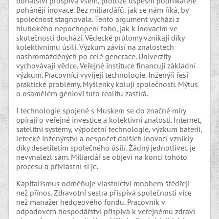
bohatství prospívá všem, protože úspěšní podnikatelé
pohánějí inovace. Bez miliardářů, jak se nám říká, by
společnost stagnovala. Tento argument vychází z
hlubokého nepochopení toho, jak k inovacím ve
skutečnosti dochází. Vědecké průlomy vznikají díky
kolektivnímu úsilí. Výzkum závisí na znalostech
nashromážděných po celé generace. Univerzity
vychovávají vědce. Veřejné instituce financují základní
výzkum. Pracovníci vyvíjejí technologie. Inženýři řeší
praktické problémy. Myšlenky kolují společností. Mýtus
o osamělém géniovi tuto realitu zastírá.
I technologie spojené s Muskem se do značné míry
opírají o veřejné investice a kolektivní znalosti. Internet,
satelitní systémy, výpočetní technologie, výzkum baterií,
letecké inženýrství a nespočet dalších inovací vznikly
díky desetiletím společného úsilí. Žádný jednotlivec je
nevynalezl sám. Miliardář se objeví na konci tohoto
procesu a přivlastní si je.
Kapitalismus odměňuje vlastnictví mnohem štědřeji
než přínos. Zdravotní sestra přispívá společnosti více
než manažer hedgeového fondu. Pracovník v
odpadovém hospodářství přispívá k veřejnému zdraví