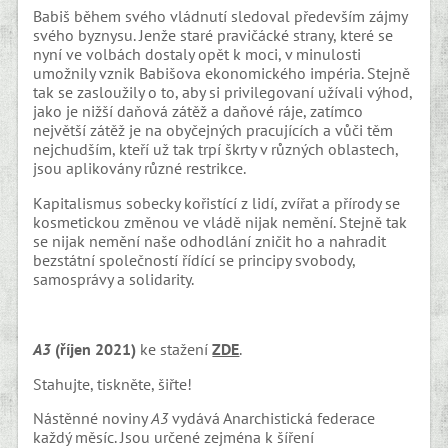
Babiš během svého vládnutí sledoval především zájmy
svého byznysu. Jenže staré pravičácké strany, které se
nyní ve volbách dostaly opět k moci, v minulosti
umožnily vznik Babišova ekonomického impéria. Stejně
tak se zasloužily o to, aby si privilegovaní užívali výhod,
jako je nižší daňová zátěž a daňové ráje, zatímco
největší zátěž je na obyčejných pracujících a vůči těm
nejchudším, kteří už tak trpí škrty v různých oblastech,
jsou aplikovány různé restrikce.
Kapitalismus sobecky kořistící z lidí, zvířat a přírody se
kosmetickou změnou ve vládě nijak nemění. Stejně tak
se nijak nemění naše odhodlání zničit ho a nahradit
bezstátní společností řídící se principy svobody,
samosprávy a solidarity.
A3
(
říjen
2021)
ke stažení
ZDE
.
Stahujte, tiskněte, šiřte!
Nástěnné noviny
A3
vydává Anarchistická federace
každý měsíc. Jsou určené zejména k šíření