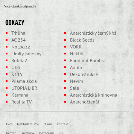
Více článků odjinud »
Odkazy
Trhlina
Anarchistický černý kříž
AC 254
Black Seeds
NoLog.cz
VORR
Limity jsme my!
Neklid
Roleta2
Food not Bombs
ODS
Antifa
K115
Dekonstrukce
Priama akcia
Nevim
UTOPIA LIBRI
Salé
Karmína
Anarchistická knihovna
Realita.TV
Anarchočtenář
Akce
Nakladatelství
O nás
Kontakt
Twitter
Facebook
Instagram
RSS