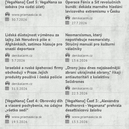
[VegaNana] Časť 5: VegaNana sa
Operace Fénix a Síť revolučních
zabáva (na cudzí účet)
buněk: dekáda marného hledání
levicového extremismu v Česku
www.priamaakcia.sk
denikalarm.cz
30.7.2026
27.7.2026
Lidská důstojnost výměnou za
Neomarxismus, který
lajky. Jak Nerudová píše o
nepotřebuje neomarxisty.
Afghánkách, zatímco hlasuje pro
Stručný manuál pro kulturní
snazší deportace
válečníky
denikalarm.cz
denikalarm.cz
3.7.2026
13.6.2026
Izraelské a ruské špehovací firmy
„Drony jsou dnes nejzásadnější
obchodují v Praze. Jejich
zbraní ukrajinské obrany,“ říkají
produkty používá i česká policie
antiautoritáři z kolektivu
Solidrones
denikalarm.cz
denikalarm.cz
31.5.2026
22.5.2026
[VegaNana] Časť 4: Obrovský dlh
[VegaNana] Časť 3: „Alexandra
a viaceré pochybenia, no údajne
Podhorová - Veganana“ prehrala
„všetko sedí“
desaťtisícovú žalobu
www.priamaakcia.sk
www.priamaakcia.sk
19.5.2026
13.5.2026