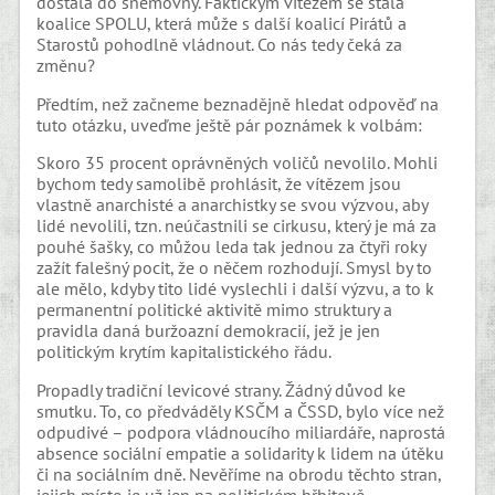
dostala do sněmovny. Faktickým vítězem se stala
koalice SPOLU, která může s další koalicí Pirátů a
Starostů pohodlně vládnout. Co nás tedy čeká za
změnu?
Předtím, než začneme beznadějně hledat odpověď na
tuto otázku, uveďme ještě pár poznámek k volbám:
Skoro 35 procent oprávněných voličů nevolilo. Mohli
bychom tedy samolibě prohlásit, že vítězem jsou
vlastně anarchisté a anarchistky se svou výzvou, aby
lidé nevolili, tzn. neúčastnili se cirkusu, který je má za
pouhé šašky, co můžou leda tak jednou za čtyři roky
zažít falešný pocit, že o něčem rozhodují. Smysl by to
ale mělo, kdyby tito lidé vyslechli i další výzvu, a to k
permanentní politické aktivitě mimo struktury a
pravidla daná buržoazní demokracií, jež je jen
politickým krytím kapitalistického řádu.
Propadly tradiční levicové strany. Žádný důvod ke
smutku. To, co předváděly KSČM a ČSSD, bylo více než
odpudivé – podpora vládnoucího miliardáře, naprostá
absence sociální empatie a solidarity k lidem na útěku
či na sociálním dně. Nevěříme na obrodu těchto stran,