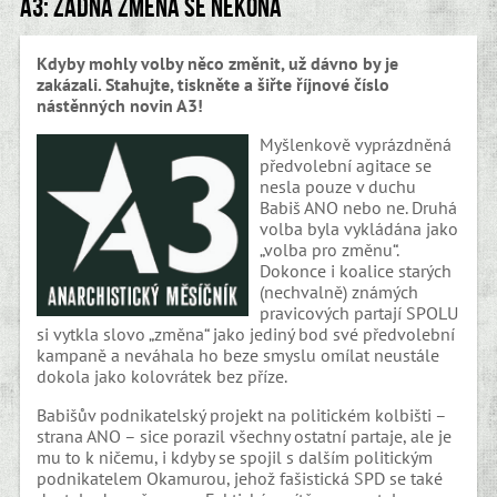
A3: Žádná změna se nekoná
Kdyby mohly volby něco změnit, už dávno by je
zakázali. Stahujte, tiskněte a šiřte říjnové číslo
nástěnných novin A3!
Myšlenkově vyprázdněná
předvolební agitace se
nesla pouze v duchu
Babiš ANO nebo ne. Druhá
volba byla vykládána jako
„volba pro změnu“.
Dokonce i koalice starých
(nechvalně) známých
pravicových partají SPOLU
si vytkla slovo „změna“ jako jediný bod své předvolební
kampaně a neváhala ho beze smyslu omílat neustále
dokola jako kolovrátek bez příze.
Babišův podnikatelský projekt na politickém kolbišti –
strana ANO – sice porazil všechny ostatní partaje, ale je
mu to k ničemu, i kdyby se spojil s dalším politickým
podnikatelem Okamurou, jehož fašistická SPD se také