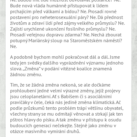
Bude nová vláda humánně přistupovat k lidem
prchajícím před válkami a bídou? Ne. Prosadí rovné
postavení pro neheterosexuální páry? Ne. Dá přednost
životům a zdraví lidí před zájmy velkého průmyslu? Ne.
Zajistí urychlené ukončení fosilního průmyslu? Ne.
Prosadí veřejnou dopravu zdarma? Ne. Nechá zbourat
potupný Mariánský sloup na Staroměstském náměstí?
Ne.
A podobně bychom mohli pokračovat dál a dál. Jsme
tedy jen svědky dalšího vyprázdnění významu jednoho
slova. „Změna“ v podání vítězné koalice znamená
žádnou změnu.
Tím, že se žádná změna nekoná, se ale dočkáme
prohloubení jedné velmi výrazné změny, jejíž projevy
jsou celoplanetární. Ať s Babišem či s asociálními
pravičáky v čele, čeká nás jedině změna klimatická. Ač
podle průzkumů tento problém trápí většinu obyvatel,
všechny strany se mu odmítají věnovat a strkají jak ten
pštros hlavy do písku. A tak změnu v přístupu k osudu
budoucích generací nečekejte. Stejně jako změnu v
otázce masivního vymírání druhů.