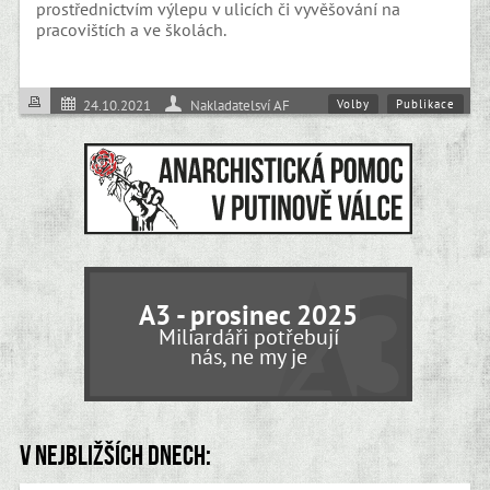
prostřednictvím výlepu v ulicích či vyvěšování na
pracovištích a ve školách.
Volby
Publikace
24.10.2021
Nakladatelsví AF
A3 - prosinec 2025
Miliardáři potřebují
nás, ne my je
V nejbližších dnech: