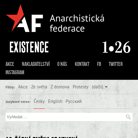
Akce
Nakladatelství
O nás
Kontakt
FB
Twitter
Instagram
Akce
Ze světa
Z domova
Protesty
(další)
Filtry:
Česky
English
Русский
Jazykové verze: