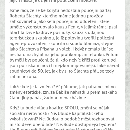
jejich místo je už jen na politickém hřbitově.
Jsme rádi, že se ke korytu nedostala policejní partaj
Roberta Šlachty, kterého máme jednou provždy
zafixovaného jako šéfa policejního oddělení, které
uměle vykonstruovalo kauzu Fénix, v jejímž rámci psal
Šlachta lživé kádrové posudky. Kauza s údajnou
teroristickou skupinou, jejíž polovinu tvořili policejní
agenti-provokatéři, skončila u soudu blamáží, stejně
jako Šlachtova Přísaha u voleb, i když nemálo lidí se
nechalo nachytat na jeho protikorupční rétoriku. Přitom
by měli být poučeni, že ti, kdo nejvíc křičí proti korupci,
jsou po získání moci ti nejzkorumpovanější. Také návrat
soudnictví do 50. let, jak by si to Šlachta přál, se tedy
zatím nekoná.
Takže kde je ta změna? Ať pátráme, jak pátráme, mimo
změny estetické, tzn. že Babiše nahradí u premiérského
žlabu jiný panák, žádnou nenacházíme.
Když tu bude vláda koalice SPOLU, změní se nějak
sociální nerovnosti? Ne. Ubude kapitalistického
vykořisťování? Ne. Budou o podobě měst rozhodovat
místo developerů lidé? Ne. Bude dostupnější bydlení?
Ne. Budou mít lidé možnost odvolávat poslance? Ne.