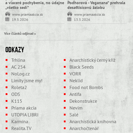
a viaceré pochybenia, no údajne
Podhorová - Veganana“ prehrala
„všetko sedí“
desaťtisícovú žalobu
www.priamaakcia.sk
www.priamaakcia.sk
19.5.2026
13.5.2026
Více článků odjinud »
Odkazy
Trhlina
Anarchistický černý kříž
AC 254
Black Seeds
NoLog.cz
VORR
Limity jsme my!
Neklid
Roleta2
Food not Bombs
ODS
Antifa
K115
Dekonstrukce
Priama akcia
Nevim
UTOPIA LIBRI
Salé
Karmína
Anarchistická knihovna
Realita.TV
Anarchočtenář