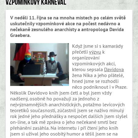
Vzpomínkový karneval
V neděli 11. října se na mnoha místech po celém světě
uskutečnily vzpomínkové akce na počest nedávno a
nečekaně zesnulého anarchisty a antropologa Davida
Graebera.
Když jsme si s kamarády
přečetli
výzvu
k
organizování
vzpomínkových akcí,
kterou sepsala
Davidova
žena Nika a jeho přátelé,
hned jsme se rozhodli
něco podniknout i v Praze.
Několik Davidovo knih jsem četl a byl jsem vždy
nadšený, osobně ho považuji za jednoho z
nejvýznamnějších anarchistických, potažmo levicových
teoretiků současnosti, zúčastnil jsem se naživo minulý
rok jedné jeho přednášky a nespočet dalších jsem slyšel
on-line, a tak mě zpráva o jeho nečekané smrti bez
přehánění zasáhla. Na internetu i při čtení jeho knih
jsem si užíval jeho osobitý humor a těšil jsem se na