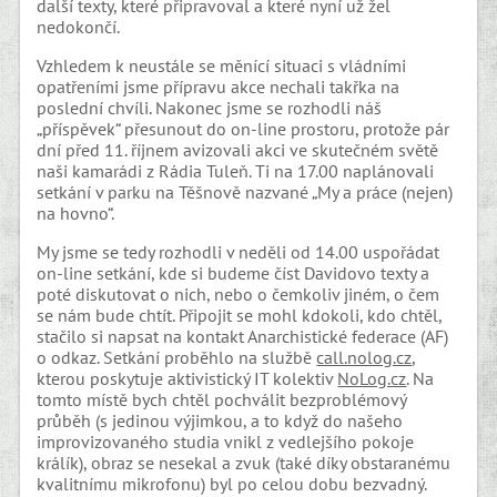
další texty, které připravoval a které nyní už žel
nedokončí.
Vzhledem k neustále se měnící situaci s vládními
opatřeními jsme přípravu akce nechali takřka na
poslední chvíli. Nakonec jsme se rozhodli náš
„příspěvek“ přesunout do on-line prostoru, protože pár
dní před 11. říjnem avizovali akci ve skutečném světě
naši kamarádi z Rádia Tuleň. Ti na 17.00 naplánovali
setkání v parku na Těšnově nazvané „My a práce (nejen)
na hovno“.
My jsme se tedy rozhodli v neděli od 14.00 uspořádat
on-line setkání, kde si budeme číst Davidovo texty a
poté diskutovat o nich, nebo o čemkoliv jiném, o čem
se nám bude chtít. Připojit se mohl kdokoli, kdo chtěl,
stačilo si napsat na kontakt Anarchistické federace (AF)
o odkaz. Setkání proběhlo na službě
call.nolog.cz
,
kterou poskytuje aktivistický IT kolektiv
NoLog.cz
. Na
tomto místě bych chtěl pochválit bezproblémový
průběh (s jedinou výjimkou, a to když do našeho
improvizovaného studia vnikl z vedlejšího pokoje
králík), obraz se nesekal a zvuk (také díky obstaranému
kvalitnímu mikrofonu) byl po celou dobu bezvadný.