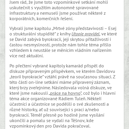
Jsem rád, že jsme toto vzpomínkové setkání mohli
uskutečnit s využitím autonomně spravované
infrastruktury a nemuseli jsme používat některé z
korporátních, komerčních řešení.
Vybrali jsme kapitolu „Mrtvé zóny představivosti – Esej
o strukturální stupiditě“ z knihy
Utopie pravidel
, ve které
se David zabývá byrokracií, její skrytou přitažlivostí i
častou nesmyslností, protože nám tohle téma přišlo
vzhledem k neustále se měnícím vládním nařízením
více než aktuální.
Po přečtení vybrané kapitoly kamarád přispěl do
diskuze připraveným příspěvkem, ve kterém Davidovu
„teorii byrokracie“ vztáhl právě na současnou situaci. Z
této části on-line setkání máme připravený záznam,
který brzy zveřejníme. Následovala volná diskuze, ve
které jsme nakousli „
práce na hovno
“, což bylo i hlavní
téma akce organizované Rádiem Tuleň. Někteří
účastníci a účastnice se podělili o své zkušenosti a
různé historky, ať už související s prací a/nebo
byrokracií. Téměř přesně po hodině jsme vysílání
ukončili a pomalu se vydali na Těšnov, kde
vzpomínkový den pro Davida pokračoval.