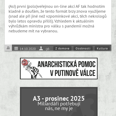
(Asi) první (polo)veřejnou on-line akci AF tak hodnotím
kladně a doufám, že tento formát brzy znova využijeme
(snad ale při jiné než vzpomínkové akci, těch nekrologů
bylo letos opravdu příliš). Vzhledem k aktuálním
výhrůžkám ministra pro válku s pandemií možná
nebudeme mít na vybranou.
Z domova
Osobnosti
Kultura
14.10.2020
-jd-
A3 - prosinec 2025
Miliardáři potřebují
nás, ne my je