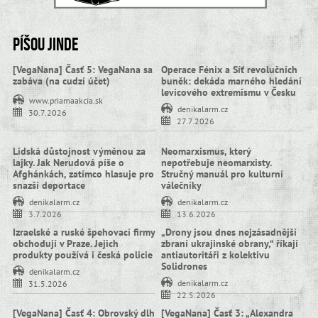
Píšou jinde
[VegaNana] Časť 5: VegaNana sa
Operace Fénix a Síť revolučních
zabáva (na cudzí účet)
buněk: dekáda marného hledání
levicového extremismu v Česku
www.priamaakcia.sk
denikalarm.cz
30.7.2026
27.7.2026
Lidská důstojnost výměnou za
Neomarxismus, který
lajky. Jak Nerudová píše o
nepotřebuje neomarxisty.
Afghánkách, zatímco hlasuje pro
Stručný manuál pro kulturní
snazší deportace
válečníky
denikalarm.cz
denikalarm.cz
3.7.2026
13.6.2026
Izraelské a ruské špehovací firmy
„Drony jsou dnes nejzásadnější
obchodují v Praze. Jejich
zbraní ukrajinské obrany,“ říkají
produkty používá i česká policie
antiautoritáři z kolektivu
Solidrones
denikalarm.cz
denikalarm.cz
31.5.2026
22.5.2026
[VegaNana] Časť 4: Obrovský dlh
[VegaNana] Časť 3: „Alexandra