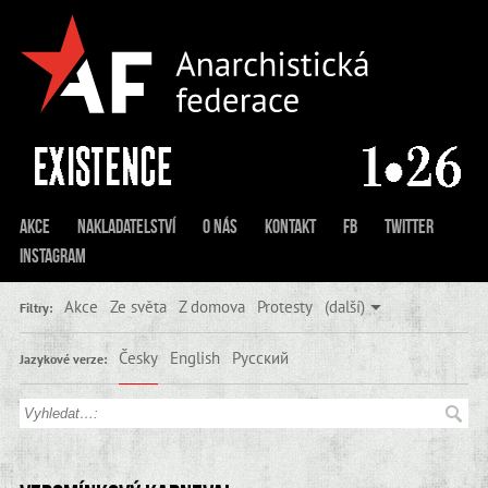
Akce
Nakladatelství
O nás
Kontakt
FB
Twitter
Instagram
Akce
Ze světa
Z domova
Protesty
(další)
Filtry:
Česky
English
Русский
Jazykové verze: