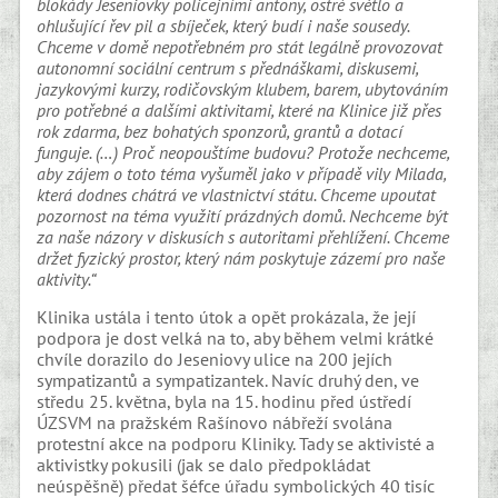
blokády Jeseniovky policejními antony, ostré světlo a
ohlušující řev pil a sbíječek, který budí i naše sousedy.
Chceme v domě nepotřebném pro stát legálně provozovat
autonomní sociální centrum s přednáškami, diskusemi,
jazykovými kurzy, rodičovským klubem, barem, ubytováním
pro potřebné a dalšími aktivitami, které na Klinice již přes
rok zdarma, bez bohatých sponzorů, grantů a dotací
funguje. (…) Proč neopouštíme budovu? Protože nechceme,
aby zájem o toto téma vyšuměl jako v případě vily Milada,
která dodnes chátrá ve vlastnictví státu. Chceme upoutat
pozornost na téma využití prázdných domů. Nechceme být
za naše názory v diskusích s autoritami přehlížení. Chceme
držet fyzický prostor, který nám poskytuje zázemí pro naše
aktivity.“
Klinika ustála i tento útok a opět prokázala, že její
podpora je dost velká na to, aby během velmi krátké
chvíle dorazilo do Jeseniovy ulice na 200 jejích
sympatizantů a sympatizantek. Navíc druhý den, ve
středu 25. května, byla na 15. hodinu před ústředí
ÚZSVM na pražském Rašínovo nábřeží svolána
protestní akce na podporu Kliniky. Tady se aktivisté a
aktivistky pokusili (jak se dalo předpokládat
neúspěšně) předat šéfce úřadu symbolických 40 tisíc