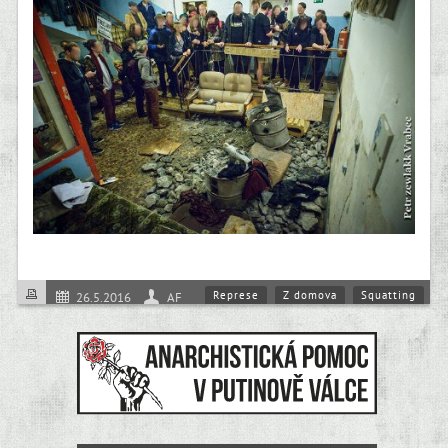
Represe
Z domova
Squatting
26.5.2016
AF