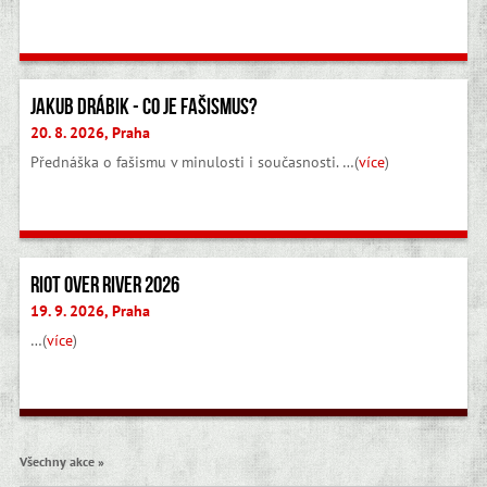
Jakub Drábik - Co je fašismus?
20. 8. 2026, Praha
Přednáška o fašismu v minulosti i současnosti. …(
více
)
Čtvrtý anarchistický bookfair v Brně
3. 10. 2026, Brno
Distra, workshopy, přednášky, hudba …(
více
)
Všechny akce »