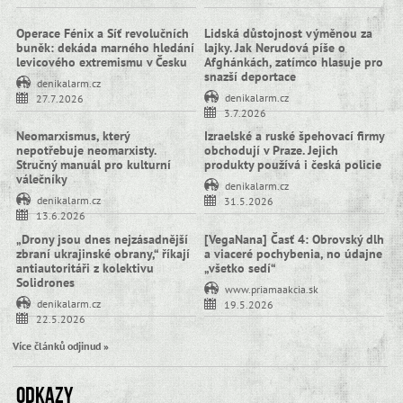
Operace Fénix a Síť revolučních
Lidská důstojnost výměnou za
buněk: dekáda marného hledání
lajky. Jak Nerudová píše o
levicového extremismu v Česku
Afghánkách, zatímco hlasuje pro
snazší deportace
denikalarm.cz
denikalarm.cz
27.7.2026
3.7.2026
Neomarxismus, který
Izraelské a ruské špehovací firmy
nepotřebuje neomarxisty.
obchodují v Praze. Jejich
Stručný manuál pro kulturní
produkty používá i česká policie
válečníky
denikalarm.cz
denikalarm.cz
31.5.2026
13.6.2026
„Drony jsou dnes nejzásadnější
[VegaNana] Časť 4: Obrovský dlh
zbraní ukrajinské obrany,“ říkají
a viaceré pochybenia, no údajne
antiautoritáři z kolektivu
„všetko sedí“
Solidrones
www.priamaakcia.sk
denikalarm.cz
19.5.2026
22.5.2026
Více článků odjinud »
Odkazy