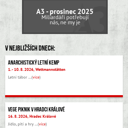
A3 - prosinec 2025
Miliardáři potřebují
nás, ne my je
V nejbližších dnech:
Anarchistický letní kemp
1. - 10. 8. 2026, Wettmannstätten
Letní tábor …(
více
)
Vege piknik v Hradci Králové
16. 8. 2026, Hradec Králové
Jídlo, pití a hry …(
více
)