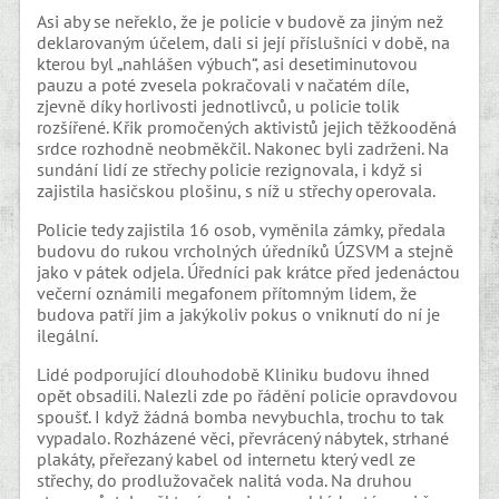
Asi aby se neřeklo, že je policie v budově za jiným než
deklarovaným účelem, dali si její příslušníci v době, na
kterou byl „nahlášen výbuch“, asi desetiminutovou
pauzu a poté zvesela pokračovali v načatém díle,
zjevně díky horlivosti jednotlivců, u policie tolik
rozšířené. Křik promočených aktivistů jejich těžkooděná
srdce rozhodně neobměkčil. Nakonec byli zadrženi. Na
sundání lidí ze střechy policie rezignovala, i když si
zajistila hasičskou plošinu, s níž u střechy operovala.
Policie tedy zajistila 16 osob, vyměnila zámky, předala
budovu do rukou vrcholných úředníků ÚZSVM a stejně
jako v pátek odjela. Úředníci pak krátce před jedenáctou
večerní oznámili megafonem přítomným lidem, že
budova patří jim a jakýkoliv pokus o vniknutí do ní je
ilegální.
Lidé podporující dlouhodobě Kliniku budovu ihned
opět obsadili. Nalezli zde po řádění policie opravdovou
spoušť. I když žádná bomba nevybuchla, trochu to tak
vypadalo. Rozházené věci, převrácený nábytek, strhané
plakáty, přeřezaný kabel od internetu který vedl ze
střechy, do prodlužovaček nalitá voda. Na druhou