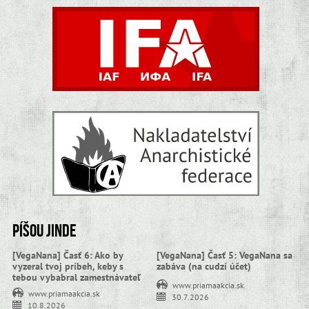
Píšou jinde
[VegaNana] Časť 6: Ako by
[VegaNana] Časť 5: VegaNana sa
vyzeral tvoj príbeh, keby s
zabáva (na cudzí účet)
tebou vybabral zamestnávateľ
www.priamaakcia.sk
www.priamaakcia.sk
30.7.2026
10.8.2026