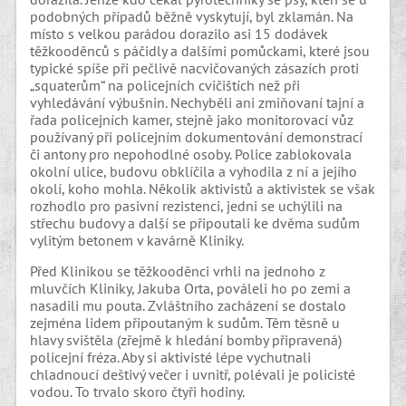
podobných případů běžně vyskytují, byl zklamán. Na
místo s velkou parádou dorazilo asi 15 dodávek
těžkooděnců s páčidly a dalšími pomůckami, které jsou
typické spíše při pečlivě nacvičovaných zásazích proti
„squaterům“ na policejních cvičištích než při
vyhledávání výbušnin. Nechyběli ani zmiňovaní tajní a
řada policejních kamer, stejně jako monitorovací vůz
používaný při policejním dokumentování demonstrací
či antony pro nepohodlné osoby. Police zablokovala
okolní ulice, budovu obklíčila a vyhodila z ní a jejího
okolí, koho mohla. Několik aktivistů a aktivistek se však
rozhodlo pro pasivní rezistenci, jedni se uchýlili na
střechu budovy a další se připoutali ke dvěma sudům
vylitým betonem v kavárně Kliniky.
Před Klinikou se těžkooděnci vrhli na jednoho z
mluvčích Kliniky, Jakuba Orta, pováleli ho po zemi a
nasadili mu pouta. Zvláštního zacházení se dostalo
zejména lidem připoutaným k sudům. Těm těsně u
hlavy svištěla (zřejmě k hledání bomby připravená)
policejní fréza. Aby si aktivisté lépe vychutnali
chladnoucí deštivý večer i uvnitř, polévali je policisté
vodou. To trvalo skoro čtyři hodiny.