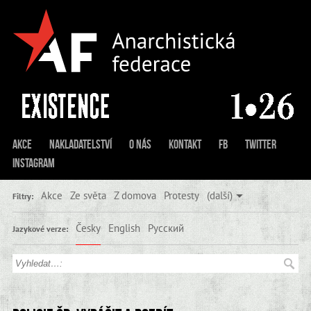
Akce
Nakladatelství
O nás
Kontakt
FB
Twitter
Instagram
Akce
Ze světa
Z domova
Protesty
(další)
Filtry:
Česky
English
Русский
Jazykové verze: