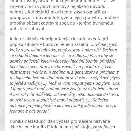
stranu zůstaly některé pokoje neprohlédnuté – asi že
zrovna v nich výbuch bomby z nějakého důvodu
nehrozil. Kolektiv Kliniky i tento zásah označil za
protiprávní z důvodu toho, že o jejich pobytu v budově
probíhá občanskoprávní spor, do kterého by neměla
policie zasahovat.
Jedna z aktivistek připoutaných k sudu
uvedla
při
popisu situace v budově během zásahu:
„
Slyšíme jejich
kroky a praskání nábytku, který cestou k nám ničí. Seshora
ze schodů dokonce letí pár věcí a židle.
(…)
Místo aby se
desítky policistů kolem věnovaly hledání bomby, přinášejí
benzínové generátory, rozbrušovačky a páčidla.
(…)
Celá
místnost se rychle plní spalinami z generátoru a prachem z
rozbíjeného betonu. Pod dekami se dusíme a výfukové plyny
to ještě zhoršují.
(…) ,
Možná vám amputujeme omylem ruce
‘
,
,Máme v první řadě chránit vaše životy, až v druhém zdraví.
A bez ruky žít můžete
‘
… Takové věty, nebo dokonce disku
s
i o
použití taseru si policisté mohli odpustit.
(…)
Sbíječka
dokonce projede pláštěm kovové trubky, kde máme ruce, a
jednoho z nás poraní.“
Klinika následující den vydala prohlášení nazvané
„
Nechceme konflikt
“, kde mimo jiné stojí:
„Nestojíme o