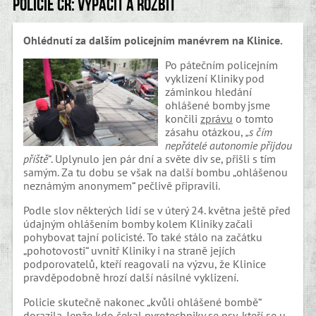
Policie ČR: Vypáčit a rozbít
Ohlédnutí za dalším policejním manévrem na Klinice.
Po pátečním policejním
vyklizení Kliniky pod
záminkou hledání
ohlášené bomby jsme
končili
zprávu
o tomto
zásahu otázkou,
„s čím
nepřátelé autonomie přijdou
příště“
. Uplynulo jen pár dní a světe div se, přišli s tím
samým. Za tu dobu se však na další bombu „ohlášenou
neznámým anonymem“ pečlivě připravili.
Podle slov některých lidí se v úterý 24. května ještě před
údajným ohlášením bomby kolem Kliniky začali
pohybovat tajní policisté. To také stálo na začátku
„pohotovosti“ uvnitř Kliniky i na straně jejích
podporovatelů, kteří reagovali na výzvu, že Klinice
pravděpodobně hrozí další násilné vyklizení.
Policie skutečně nakonec „kvůli ohlášené bombě“
dorazila. Jenže kdo čekal pyrotechniky se psy, kteří se u