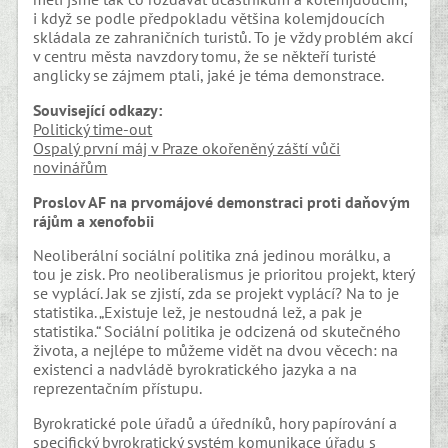
i když se podle předpokladu většina kolemjdoucích
skládala ze zahraničních turistů. To je vždy problém akcí
v centru města navzdory tomu, že se někteří turisté
anglicky se zájmem ptali, jaké je téma demonstrace.
Související odkazy:
Politický time-out
Ospalý první máj v Praze okořeněný záští vůči
novinářům
Proslov AF na prvomájové demonstraci
proti daňovým
rájům a xenofobii
Neoliberální sociální politika zná jedinou morálku, a
tou je zisk. Pro neoliberalismus je prioritou projekt, který
se vyplácí. Jak se zjistí, zda se projekt vyplácí? Na to je
statistika. „Existuje lež, je nestoudná lež, a pak je
statistika.“ Sociální politika je odcizená od skutečného
života, a nejlépe to můžeme vidět na dvou věcech: na
existenci a nadvládě byrokratického jazyka a na
reprezentačním přístupu.
Byrokratické pole úřadů a úředníků, hory papírování a
specifický byrokratický systém komunikace úřadu s