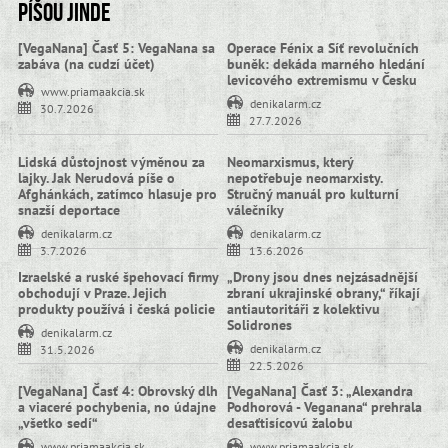
Píšou jinde
[VegaNana] Časť 5: VegaNana sa
Operace Fénix a Síť revolučních
zabáva (na cudzí účet)
buněk: dekáda marného hledání
levicového extremismu v Česku
www.priamaakcia.sk
denikalarm.cz
30.7.2026
27.7.2026
Lidská důstojnost výměnou za
Neomarxismus, který
lajky. Jak Nerudová píše o
nepotřebuje neomarxisty.
Afghánkách, zatímco hlasuje pro
Stručný manuál pro kulturní
snazší deportace
válečníky
denikalarm.cz
denikalarm.cz
3.7.2026
13.6.2026
Izraelské a ruské špehovací firmy
„Drony jsou dnes nejzásadnější
obchodují v Praze. Jejich
zbraní ukrajinské obrany,“ říkají
produkty používá i česká policie
antiautoritáři z kolektivu
Solidrones
denikalarm.cz
denikalarm.cz
31.5.2026
22.5.2026
[VegaNana] Časť 4: Obrovský dlh
[VegaNana] Časť 3: „Alexandra
a viaceré pochybenia, no údajne
Podhorová - Veganana“ prehrala
„všetko sedí“
desaťtisícovú žalobu
www.priamaakcia.sk
www.priamaakcia.sk