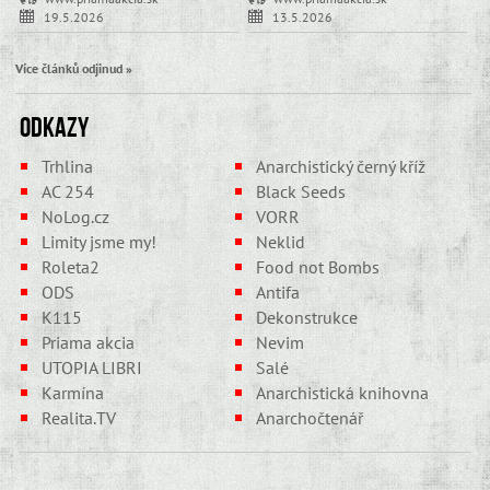
19.5.2026
13.5.2026
Více článků odjinud »
Odkazy
Trhlina
Anarchistický černý kříž
AC 254
Black Seeds
NoLog.cz
VORR
Limity jsme my!
Neklid
Roleta2
Food not Bombs
ODS
Antifa
K115
Dekonstrukce
Priama akcia
Nevim
UTOPIA LIBRI
Salé
Karmína
Anarchistická knihovna
Realita.TV
Anarchočtenář