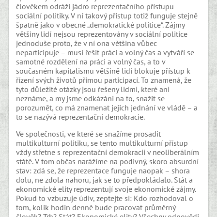
člověkem odráží jádro reprezentačního přístupu
sociální politiky. V ní takový přístup totiž funguje stejně
špatně jako v obecné „demokratické politice“. Zájmy
většiny lidí nejsou reprezentovány v sociální politice
jednoduše proto, že v ní ona většina vůbec
neparticipuje – musí řešit práci a volný čas a vytváří se
samotné rozdělení na práci a volný čas, a to v
současném kapitalismu většině lidí blokuje přístup k
řízení svých životů přímou participací. To znamená, že
tyto důležité otázky jsou řešeny lidmi, které ani
neznáme, a my jsme odkázáni na to, snažit se
porozumět, co má znamenat jejich jednání ve vládě – a
to se nazývá reprezentační demokracie.
Ve společnosti, ve které se snažíme prosadit
multikulturní politiku, se tento multikulturní přístup
vždy střetne s reprezentační demokracií v neoliberálním
státě. V tom občas narážíme na podivný, skoro absurdní
stav: zdá se, že reprezentace funguje naopak – shora
dolu, ne zdola nahoru, jak se to předpokládalo. Stát a
ekonomické elity reprezentují svoje ekonomické zájmy.
Pokud to vzbuzuje údiv, zeptejte si: Kdo rozhodoval o
tom, kolik hodin denně bude pracovat průměrný
člověk? Trh? Stát? Ekonomické elity? Všechny odpovědi