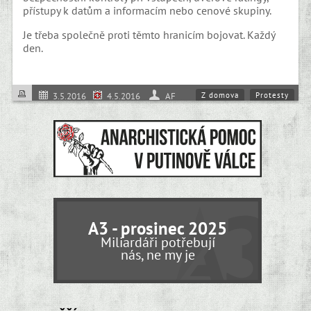
přístupy k datům a informacím nebo cenové skupiny.
Je třeba společně proti těmto hranicím bojovat. Každý
den.
Z domova
Protesty
3.5.2016
4.5.2016
AF
Práce
A3 - prosinec 2025
Miliardáři potřebují
nás, ne my je