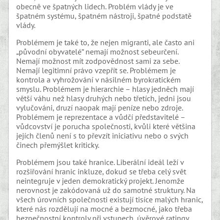
obecně ve špatných lidech. Problém vlády je ve
špatném systému, špatném nástroji, špatné podstatě
vlády.
Problémem je také to, že nejen migranti, ale často ani
„původní obyvatelé“ nemají možnost sebeurčení.
Nemají možnost mít zodpovědnost sami za sebe.
Nemají legitimní právo vzepřít se. Problémem je
kontrola a vyhrožování v násilném byrokratickém
smyslu. Problémem je hierarchie – hlasy jedněch mají
větší váhu než hlasy druhých nebo třetích, jedni jsou
vylučováni, druzí naopak mají peníze nebo zdroje.
Problémem je reprezentace a vůdčí představitelé –
vůdcovství je porucha společnosti, kvůli které většina
jejích členů není s to převzít iniciativu nebo o svých
činech přemýšlet kriticky.
Problémem jsou také hranice. Liberální ideál leží v
rozšiřování hranic inkluze, dokud se třeba celý svět
neintegruje v jeden demokratický projekt. Jenomže
nerovnost je zakódovaná už do samotné struktury. Na
všech úrovních společnosti existují tisíce malých hranic,
které nás rozdělují na mocné a bezmocné, jako třeba
bezpečnostní kontroly při vstupech, úvěrové ratingy,