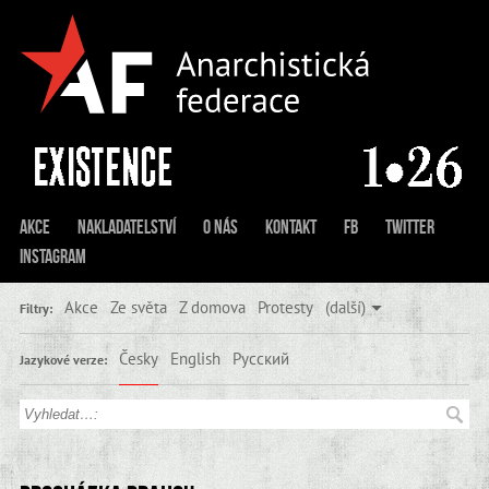
Akce
Nakladatelství
O nás
Kontakt
FB
Twitter
Instagram
Akce
Ze světa
Z domova
Protesty
(další)
Filtry:
Česky
English
Русский
Jazykové verze: