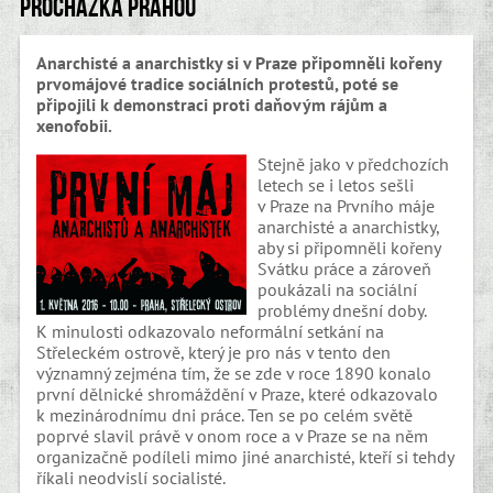
Procházka Prahou
Anarchisté a anarchistky si v Praze připomněli kořeny
prvomájové tradice sociálních protestů, poté se
připojili k demonstraci proti daňovým rájům a
xenofobii.
Stejně jako v předchozích
letech se i letos sešli
v Praze na Prvního máje
anarchisté a anarchistky,
aby si připomněli kořeny
Svátku práce a zároveň
poukázali na sociální
problémy dnešní doby.
K minulosti odkazovalo neformální setkání na
Střeleckém ostrově, který je pro nás v tento den
významný zejména tím, že se zde v roce 1890 konalo
první dělnické shromáždění v Praze, které odkazovalo
k mezinárodnímu dni práce. Ten se po celém světě
poprvé slavil právě v onom roce a v Praze se na něm
organizačně podíleli mimo jiné anarchisté, kteří si tehdy
říkali neodvislí socialisté.