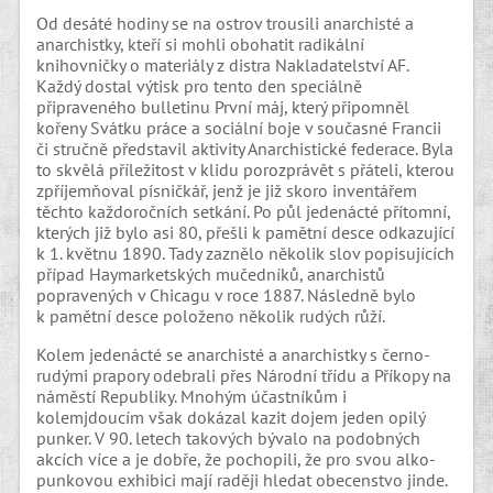
Od desáté hodiny se na ostrov trousili anarchisté a
anarchistky, kteří si mohli obohatit radikální
knihovničky o materiály z distra Nakladatelství AF.
Každý dostal výtisk pro tento den speciálně
připraveného bulletinu První máj, který připomněl
kořeny Svátku práce a sociální boje v současné Francii
či stručně představil aktivity Anarchistické federace. Byla
to skvělá příležitost v klidu porozprávět s přáteli, kterou
zpříjemňoval písničkář, jenž je již skoro inventářem
těchto každoročních setkání. Po půl jedenácté přítomní,
kterých již bylo asi 80, přešli k pamětní desce odkazující
k 1. květnu 1890. Tady zaznělo několik slov popisujících
případ Haymarketských mučedníků, anarchistů
popravených v Chicagu v roce 1887. Následně bylo
k pamětní desce položeno několik rudých růží.
Kolem jedenácté se anarchisté a anarchistky s černo-
rudými prapory odebrali přes Národní třídu a Příkopy na
náměstí Republiky. Mnohým účastníkům i
kolemjdoucím však dokázal kazit dojem jeden opilý
punker. V 90. letech takových bývalo na podobných
akcích více a je dobře, že pochopili, že pro svou alko-
punkovou exhibici mají raději hledat obecenstvo jinde.