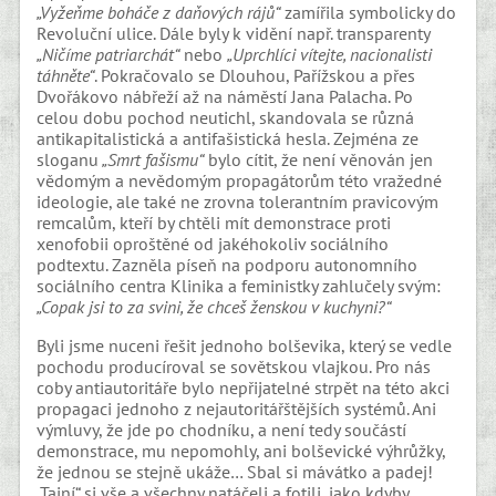
„Vyžeňme boháče z daňových rájů“
zamířila symbolicky do
Revoluční ulice. Dále byly k vidění např. transparenty
„Ničíme patriarchát“
nebo
„Uprchlíci vítejte, nacionalisti
táhněte“
. Pokračovalo se Dlouhou, Pařížskou a přes
Dvořákovo nábřeží až na náměstí Jana Palacha. Po
celou dobu pochod neutichl, skandovala se různá
antikapitalistická a antifašistická hesla. Zejména ze
sloganu
„Smrt fašismu“
bylo cítit, že není věnován jen
vědomým a nevědomým propagátorům této vražedné
ideologie, ale také ne zrovna tolerantním pravicovým
remcalům, kteří by chtěli mít demonstrace proti
xenofobii oproštěné od jakéhokoliv sociálního
podtextu. Zazněla píseň na podporu autonomního
sociálního centra Klinika a feministky zahlučely svým:
„Copak jsi to za svini, že chceš ženskou v kuchyni?“
Byli jsme nuceni řešit jednoho bolševika, který se vedle
pochodu producíroval se sovětskou vlajkou. Pro nás
coby antiautoritáře bylo nepřijatelné strpět na této akci
propagaci jednoho z nejautoritářštějších systémů. Ani
výmluvy, že jde po chodníku, a není tedy součástí
demonstrace, mu nepomohly, ani bolševické výhrůžky,
že jednou se stejně ukáže… Sbal si mávátko a padej!
„Tajní“ si vše a všechny natáčeli a fotili, jako kdyby