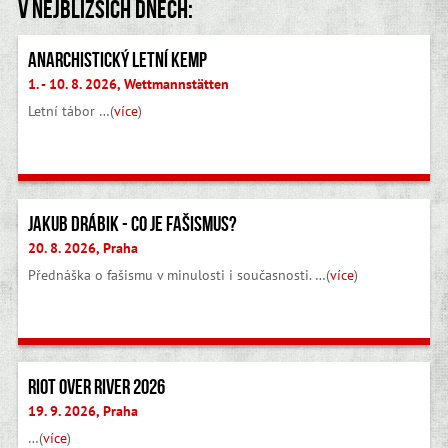
V nejbližších dnech:
Anarchistický letní kemp
1. - 10. 8. 2026, Wettmannstätten
Letní tábor …(
více
)
Jakub Drábik - Co je fašismus?
20. 8. 2026, Praha
Přednáška o fašismu v minulosti i současnosti. …(
více
)
Riot Over River 2026
19. 9. 2026, Praha
…(
více
)