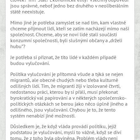
jsou správné, neboť jedno bez druhého v neoliberálním
státě neexistuje.
Mimo jiné je potřeba zamyslet se nad tím, kam vlastně
chceme přijmout lidi, kteří se zatím nacházejí mimo naši
společnost. Chceme, aby se noví lidé stali součástí
konzumní společnosti, byli slušnými občany a „drželi
hubu“?
Je potřeba si přiznat, že tito lidé v každém případě
budou vylučováni.
Politika vylučování je přítomná všude a týká se nejen
migrantů, ale obecně chudých nebo třeba kulturně
odlišných lidí. Tím, že migranti žijí v izolované čtvrti,
nedostanou práci, kterou by si přáli, musí překonat
byrokratický val papírování a v některých společensko-
politických otázkách se berou jako něco úplně jiného a
odlišného, jsou vylučováni. Chybou je to, že tento
systém nenabízí jiné možnosti.
Důsledkem je, že když vláda provádí politiku, jejíž
podstatou je vylučování, myslí to vážně, když se diví
tomu, že z toho byla obviněna. Problém vlády není