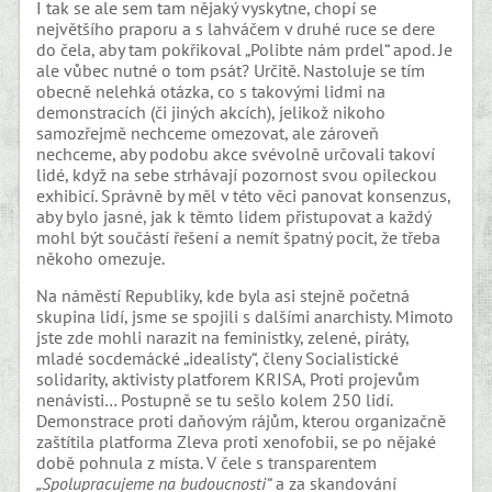
I tak se ale sem tam nějaký vyskytne, chopí se
největšího praporu a s lahváčem v druhé ruce se dere
do čela, aby tam pokřikoval „Polibte nám prdel“ apod. Je
ale vůbec nutné o tom psát? Určitě. Nastoluje se tím
obecně nelehká otázka, co s takovými lidmi na
demonstracích (či jiných akcích), jelikož nikoho
samozřejmě nechceme omezovat, ale zároveň
nechceme, aby podobu akce svévolně určovali takoví
lidé, když na sebe strhávají pozornost svou opileckou
exhibicí. Správně by měl v této věci panovat konsenzus,
aby bylo jasné, jak k těmto lidem přistupovat a každý
mohl být součástí řešení a nemít špatný pocit, že třeba
někoho omezuje.
Na náměstí Republiky, kde byla asi stejně početná
skupina lidí, jsme se spojili s dalšími anarchisty. Mimoto
jste zde mohli narazit na feministky, zelené, piráty,
mladé socdemácké „idealisty“, členy Socialistické
solidarity, aktivisty platforem KRISA, Proti projevům
nenávisti… Postupně se tu sešlo kolem 250 lidí.
Demonstrace proti daňovým rájům, kterou organizačně
zaštítila platforma Zleva proti xenofobii, se po nějaké
době pohnula z místa. V čele s transparentem
„Spolupracujeme na budoucnosti“
a za skandování