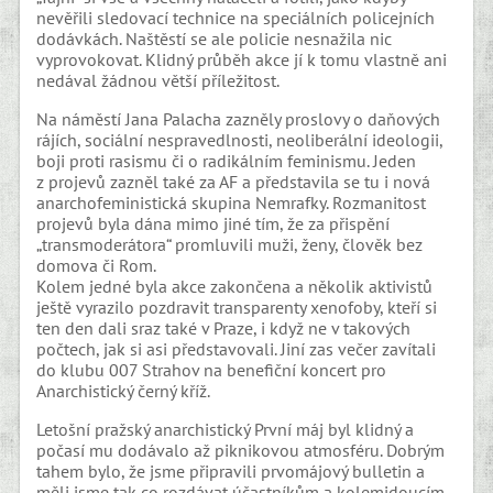
nevěřili sledovací technice na speciálních policejních
dodávkách. Naštěstí se ale policie nesnažila nic
vyprovokovat. Klidný průběh akce jí k tomu vlastně ani
nedával žádnou větší příležitost.
Na náměstí Jana Palacha zazněly proslovy o daňových
rájích, sociální nespravedlnosti, neoliberální ideologii,
boji proti rasismu či o radikálním feminismu. Jeden
z projevů zazněl také za AF a představila se tu i nová
anarchofeministická skupina Nemrafky. Rozmanitost
projevů byla dána mimo jiné tím, že za přispění
„transmoderátora“ promluvili muži, ženy, člověk bez
domova či Rom.
Kolem jedné byla akce zakončena a několik aktivistů
ještě vyrazilo pozdravit transparenty xenofoby, kteří si
ten den dali sraz také v Praze, i když ne v takových
počtech, jak si asi představovali. Jiní zas večer zavítali
do klubu 007 Strahov na benefiční koncert pro
Anarchistický černý kříž.
Letošní pražský anarchistický První máj byl klidný a
počasí mu dodávalo až piknikovou atmosféru. Dobrým
tahem bylo, že jsme připravili prvomájový bulletin a
měli jsme tak co rozdávat účastníkům a kolemjdoucím,