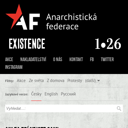
Akce
Nakladatelství
O nás
Kontakt
FB
Twitter
Instagram
Akce
Ze světa
Z domova
Protesty
(další)
Filtry:
Česky
English
Русский
Jazykové verze: