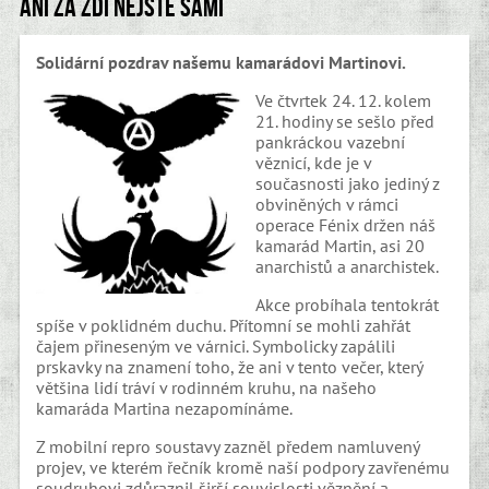
Ani za zdí nejste sami
Solidární pozdrav našemu kamarádovi Martinovi.
Ve čtvrtek 24. 12. kolem
21. hodiny se sešlo před
pankráckou vazební
věznicí, kde je v
současnosti jako jediný z
obviněných v rámci
operace Fénix držen náš
kamarád Martin, asi 20
anarchistů a anarchistek.
Akce probíhala tentokrát
spíše v poklidném duchu. Přítomní se mohli zahřát
čajem přineseným ve várnici. Symbolicky zapálili
prskavky na znamení toho, že ani v tento večer, který
většina lidí tráví v rodinném kruhu, na našeho
kamaráda Martina nezapomínáme.
Z mobilní repro soustavy zazněl předem namluvený
projev, ve kterém řečník kromě naší podpory zavřenému
soudruhovi zdůraznil širší souvislosti věznění a