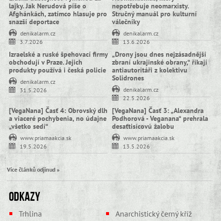
lajky. Jak Nerudová píše o
nepotřebuje neomarxisty.
Afghánkách, zatímco hlasuje pro
Stručný manuál pro kulturní
snazší deportace
válečníky
denikalarm.cz
denikalarm.cz
3.7.2026
13.6.2026
Izraelské a ruské špehovací firmy
„Drony jsou dnes nejzásadnější
obchodují v Praze. Jejich
zbraní ukrajinské obrany,“ říkají
produkty používá i česká policie
antiautoritáři z kolektivu
Solidrones
denikalarm.cz
denikalarm.cz
31.5.2026
22.5.2026
[VegaNana] Časť 4: Obrovský dlh
[VegaNana] Časť 3: „Alexandra
a viaceré pochybenia, no údajne
Podhorová - Veganana“ prehrala
„všetko sedí“
desaťtisícovú žalobu
www.priamaakcia.sk
www.priamaakcia.sk
19.5.2026
13.5.2026
Více článků odjinud »
Odkazy
Trhlina
Anarchistický černý kříž