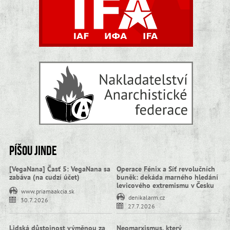
Píšou jinde
[VegaNana] Časť 5: VegaNana sa
Operace Fénix a Síť revolučních
zabáva (na cudzí účet)
buněk: dekáda marného hledání
levicového extremismu v Česku
www.priamaakcia.sk
denikalarm.cz
30.7.2026
27.7.2026
Lidská důstojnost výměnou za
Neomarxismus, který