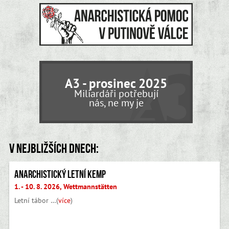
A3 - prosinec 2025
Miliardáři potřebují
nás, ne my je
V nejbližších dnech:
Anarchistický letní kemp
1. - 10. 8. 2026, Wettmannstätten
Letní tábor …(
více
)