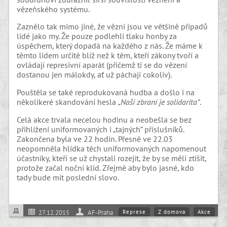
vězeňského systému.
Zaznělo tak mimo jiné, že vězni jsou ve většině případů
lidé jako my. Že pouze podlehli tlaku honby za
úspěchem, který dopadá na každého z nás. Že máme k
těmto lidem určitě blíž než k těm, kteří zákony tvoří a
ovládají represivní aparát (přičemž ti se do vězení
dostanou jen málokdy, ať už páchají cokoliv).
Pouštěla se také reprodukovaná hudba a došlo i na
několikeré skandování hesla
„Naší zbraní je solidarita“
.
Celá akce trvala necelou hodinu a neobešla se bez
přihlížení uniformovaných i „tajných“ příslušníků.
Zakončena byla ve 22 hodin. Přesně ve 22.03
neopomněla hlídka těch uniformovaných napomenout
účastníky, kteří se už chystali rozejít, že by se měli ztišit,
protože začal noční klid. Zřejmě aby bylo jasné, kdo
tady bude mít poslední slovo.
Represe
Z domova
Akce
27.12.2015
AF-Praha