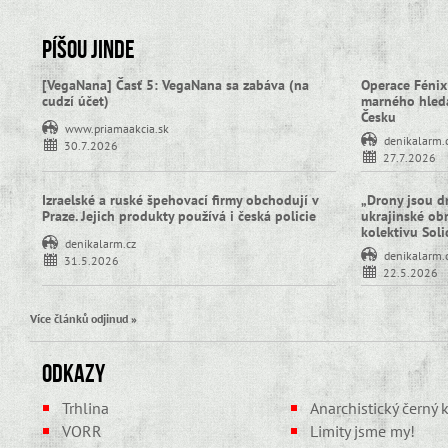
Píšou jinde
[VegaNana] Časť 5: VegaNana sa zabáva (na
Operace Fénix
cudzí účet)
marného hledá
Česku
www.priamaakcia.sk
denikalarm.
30.7.2026
27.7.2026
Izraelské a ruské špehovací firmy obchodují v
„Drony jsou d
Praze. Jejich produkty používá i česká policie
ukrajinské obra
kolektivu Sol
denikalarm.cz
denikalarm.
31.5.2026
22.5.2026
Více článků odjinud »
Odkazy
Trhlina
Anarchistický černý k
VORR
Limity jsme my!