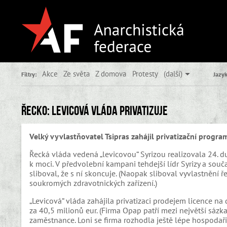
Akce
Ze světa
Z domova
Protesty
(další)
Filtry:
Jazyk
Řecko: Levicová vláda privatizuje
Velký vyvlastňovatel Tsipras zahájil privatizační progra
Řecká vláda vedená „levicovou“ Syrizou realizovala 24. du
k moci. V předvolební kampani tehdejší lídr Syrizy a souča
sliboval, že s ní skoncuje. (Naopak sliboval vyvlastnění ř
soukromých zdravotnických zařízení.)
„Levicová“ vláda zahájila privatizaci prodejem licence na
za 40,5 milionů eur. (Firma Opap patří mezi největší sázka
zaměstnance. Loni se firma rozhodla ještě lépe hospodaři