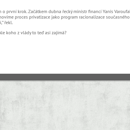
n o první krok. Začátkem dubna řecký ministr financí Yanis Varoufa
bnovíme proces privatizace jako program racionalizace současného
“ řekl.
 Ale koho z vlády to teď asi zajímá?