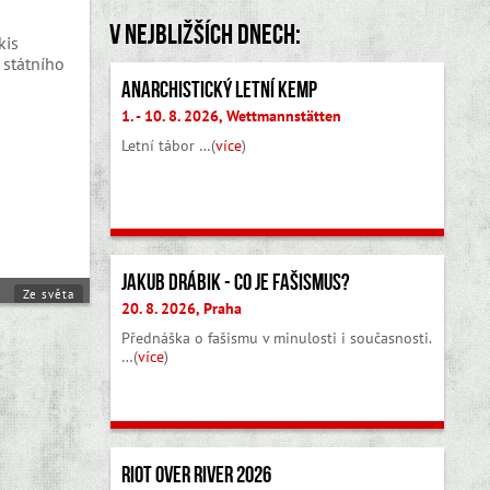
V nejbližších dnech:
kis
 státního
Anarchistický letní kemp
1. - 10. 8. 2026, Wettmannstätten
Letní tábor …(
více
)
Jakub Drábik - Co je fašismus?
Ze světa
20. 8. 2026, Praha
Přednáška o fašismu v minulosti i současnosti.
…(
více
)
Riot Over River 2026