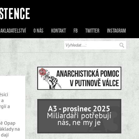
akladatelství
O nás
Kontakt
FB
Twitter
Instagram
síci
 a
gií a
A3 - prosinec 2025
Miliardáři potřebují
nás, ne my je
rmě Opap
náklady na
 dají