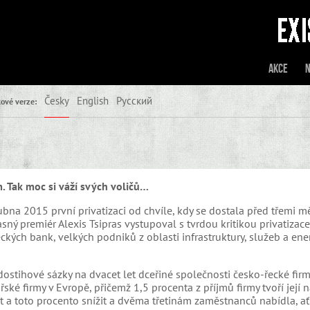
Akce
N
Česky
English
Русский
ové verze:
m. Tak moc si váží svých voličů…
bna 2015 první privatizaci od chvíle, kdy se dostala před třemi mě
sný premiér Alexis Tsipras vystupoval s tvrdou kritikou privatizace
eckých bank, velkých podniků z oblasti infrastruktury, služeb a ener
 dostihové sázky na dvacet let dceřiné společnosti česko-řecké fi
řské firmy v Evropě, přičemž 1,5 procenta z příjmů firmy tvoří její 
t a toto procento snížit a dvěma třetinám zaměstnanců nabídla, ať