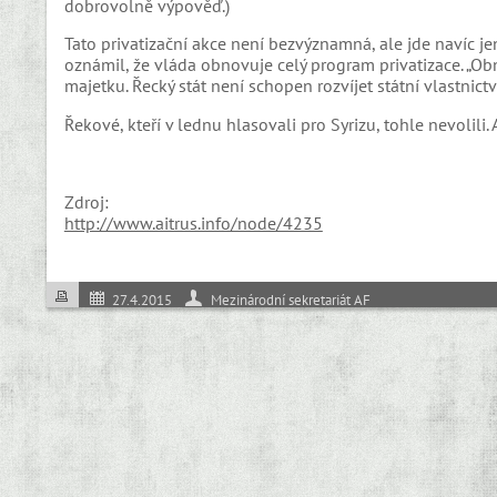
dobrovolně výpověď.)
Tato privatizační akce není bezvýznamná, ale jde navíc je
oznámil, že vláda obnovuje celý program privatizace. „O
majetku. Řecký stát není schopen rozvíjet státní vlastnictví,
Řekové, kteří v lednu hlasovali pro Syrizu, tohle nevolili.
Zdroj:
http://www.aitrus.info/node/4235
27.4.2015
Mezinárodní sekretariát AF