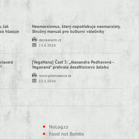
. Jak
Neomarxismus, který nepotřebuje neomarxisty.
co hlasuje
Stručný manuál pro kulturní válečníky
denikalarm.cz
13.6.2026
viaceré
[VegaNana] Časť 3: „Alexandra Podhorová -
í“
Veganana“ prehrala desaťtisícovú žalobu
www.priamaakcia.sk
13.5.2026
NoLog.cz
Food not Bombs