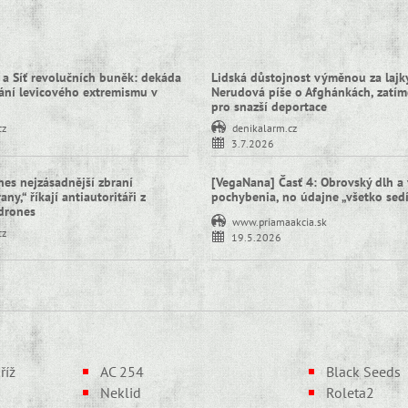
 a Síť revolučních buněk: dekáda
Lidská důstojnost výměnou za lajky
ní levicového extremismu v
Nerudová píše o Afghánkách, zatím
pro snazší deportace
cz
denikalarm.cz
3.7.2026
nes nejzásadnější zbraní
[VegaNana] Časť 4: Obrovský dlh a 
ny,“ říkají antiautoritáři z
pochybenia, no údajne „všetko sed
idrones
www.priamaakcia.sk
cz
19.5.2026
říž
AC 254
Black Seeds
Neklid
Roleta2