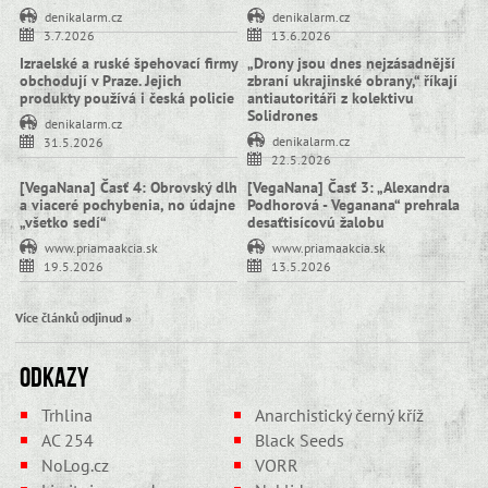
denikalarm.cz
denikalarm.cz
3.7.2026
13.6.2026
Izraelské a ruské špehovací firmy
„Drony jsou dnes nejzásadnější
obchodují v Praze. Jejich
zbraní ukrajinské obrany,“ říkají
produkty používá i česká policie
antiautoritáři z kolektivu
Solidrones
denikalarm.cz
denikalarm.cz
31.5.2026
22.5.2026
[VegaNana] Časť 4: Obrovský dlh
[VegaNana] Časť 3: „Alexandra
a viaceré pochybenia, no údajne
Podhorová - Veganana“ prehrala
„všetko sedí“
desaťtisícovú žalobu
www.priamaakcia.sk
www.priamaakcia.sk
19.5.2026
13.5.2026
Více článků odjinud »
Odkazy
Trhlina
Anarchistický černý kříž
AC 254
Black Seeds
NoLog.cz
VORR