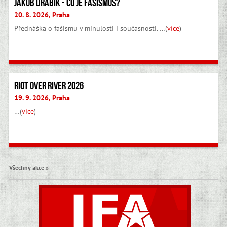
Jakub Drábik - Co je fašismus?
20. 8. 2026, Praha
Přednáška o fašismu v minulosti i současnosti. …(
více
)
Riot Over River 2026
19. 9. 2026, Praha
…(
více
)
Všechny akce »