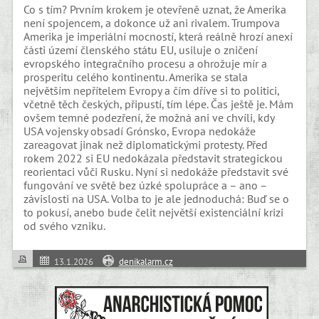
Co s tím? Prvním krokem je otevřeně uznat, že Amerika
není spojencem, a dokonce už ani rivalem. Trumpova
Amerika je imperiální mocností, která reálně hrozí anexí
části území členského státu EU, usiluje o zničení
evropského integračního procesu a ohrožuje mír a
prosperitu celého kontinentu. Amerika se stala
největším nepřítelem Evropy a čím dříve si to politici,
včetně těch českých, připustí, tím lépe. Čas ještě je. Mám
ovšem temné podezření, že možná ani ve chvíli, kdy
USA vojensky obsadí Grónsko, Evropa nedokáže
zareagovat jinak než diplomatickými protesty. Před
rokem 2022 si EU nedokázala představit strategickou
reorientaci vůči Rusku. Nyní si nedokáže představit své
fungování ve světě bez úzké spolupráce a – ano –
závislosti na USA. Volba to je ale jednoduchá: Buď se o
to pokusí, anebo bude čelit největší existenciální krizi
od svého vzniku.
13.1.2026
denikalarm.cz