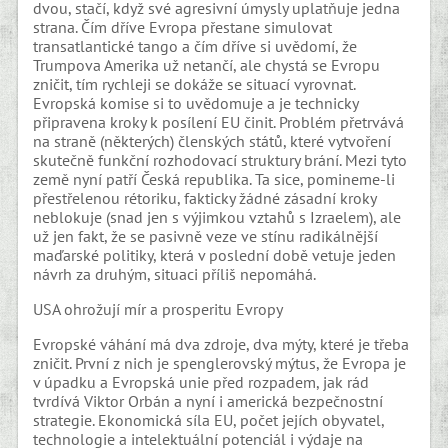
dvou, stačí, když své agresivní úmysly uplatňuje jedna
strana. Čím dříve Evropa přestane simulovat
transatlantické tango a čím dříve si uvědomí, že
Trumpova Amerika už netančí, ale chystá se Evropu
zničit, tím rychleji se dokáže se situací vyrovnat.
Evropská komise si to uvědomuje a je technicky
připravena kroky k posílení EU činit. Problém přetrvává
na straně (některých) členských států, které vytvoření
skutečně funkční rozhodovací struktury brání. Mezi tyto
země nyní patří Česká republika. Ta sice, pomineme-li
přestřelenou rétoriku, fakticky žádné zásadní kroky
neblokuje (snad jen s výjimkou vztahů s Izraelem), ale
už jen fakt, že se pasivně veze ve stínu radikálnější
maďarské politiky, která v poslední době vetuje jeden
návrh za druhým, situaci příliš nepomáhá.
USA ohrožují mír a prosperitu Evropy
Evropské váhání má dva zdroje, dva mýty, které je třeba
zničit. První z nich je spenglerovský mýtus, že Evropa je
v úpadku a Evropská unie před rozpadem, jak rád
tvrdívá Viktor Orbán a nyní i americká bezpečnostní
strategie. Ekonomická síla EU, počet jejích obyvatel,
technologie a intelektuální potenciál i výdaje na