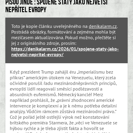
Píšou jinde : Spojené státy jako největší
nepřítel Evropy
Toto je kopie článku uveřejněného na
denikalarm.cz
.
Postrádá obrázky, formátování a zejména mohla být
mezičasem aktualizována. Pokud možno, přečtěte si
jej z originálního zdroje, prosím:
https://denikalarm.cz/2026/01/spojene-staty-jako-
nejvetsi-nepritel-evropy/
Když prezident Trump zahájil éru „imperialismu bez
příkras“ americkým útokem na Venezuelu, který zcela
očividně porušil řadu mezinárodněprávních principů,
evropští lídři reagovali směsicí podlézavosti a
absurdních eufemismů. Německý kancléř Merz
například prohlásil, že „právní zhodnocení americké
intervence je komplexní a je k němu potřeba detailní
analýzy. Vůdčím rámcem zůstává mezinárodní právo.“
Což je pořád ještě ostřejší výrok než konstatování
britského premiéra Starmera, že „věci ve Venezuele se
hýbou rychle a je třeba zjistit fakta a hovořit se