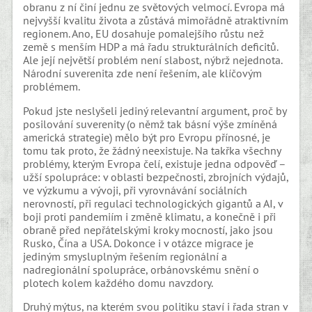
obranu z ní činí jednu ze světových velmocí. Evropa má
nejvyšší kvalitu života a zůstává mimořádně atraktivním
regionem. Ano, EU dosahuje pomalejšího růstu než
země s menším HDP a má řadu strukturálních deficitů.
Ale její největší problém není slabost, nýbrž nejednota.
Národní suverenita zde není řešením, ale klíčovým
problémem.
Pokud jste neslyšeli jediný relevantní argument, proč by
posilování suverenity (o němž tak básní výše zmíněná
americká strategie) mělo být pro Evropu přínosné, je
tomu tak proto, že žádný neexistuje. Na takřka všechny
problémy, kterým Evropa čelí, existuje jedna odpověď –
užší spolupráce: v oblasti bezpečnosti, zbrojních výdajů,
ve výzkumu a vývoji, při vyrovnávání sociálních
nerovností, při regulaci technologických gigantů a AI, v
boji proti pandemiím i změně klimatu, a konečně i při
obraně před nepřátelskými kroky mocností, jako jsou
Rusko, Čína a USA. Dokonce i v otázce migrace je
jediným smysluplným řešením regionální a
nadregionální spolupráce, orbánovskému snění o
plotech kolem každého domu navzdory.
Druhý mýtus, na kterém svou politiku staví i řada stran v