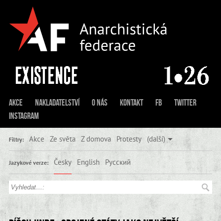
Akce
Nakladatelství
O nás
Kontakt
FB
Twitter
Instagram
Akce
Ze světa
Z domova
Protesty
(další)
Filtry:
Česky
English
Русский
Jazykové verze: