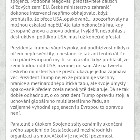
spojenci.“ Podobně reagovali představitelé dalších
klíčových zemí EU. České ministerstvo zahraničí
dokonce intervenci nepřímo obhajovalo, když
prohlásilo, že přece USA „opakovaně… upozorňovaly na
možnou eskalaci napětí.“ Ale tato nekonečná hra, kdy
Evropané znovu a znovu odmítají vyjádřit nesouhlas s
destruktivní politikou USA, musí už konečně přestat.
Prezidenta Trumpa vágní výroky, ani podbízivost nikdy o
ničem nepřesvědčily, a nestane se tak ani tentokrát. Co
si o přání Evropanů myslí, se ukázalo, když prohlásil, že
zemi budou řídit USA, rozuměj on sám. Ale na tweetu
českého ministerstva se přesto ukazuje jedna zajímavá
věc. Prezident Trump nejen že prolamuje všechny
hranice a mezinárodněpolitická tabu, ale svoje úmysly
opakovaně předem zcela nepokrytě deklaruje. Dá se tak
dobře odhadnout, o co prezident Trump opravdu stojí, a
uchování globálního multilaterálního řádu, ani
vzájemně výhodné spojenectví s Evropou to opravdu
není.
Paralelně s útokem Spojené státy oznámily ukončení
svého zapojení do šestašedesáti mezinárodních
organizací a smluv. Ačkoliv je největší pozornost