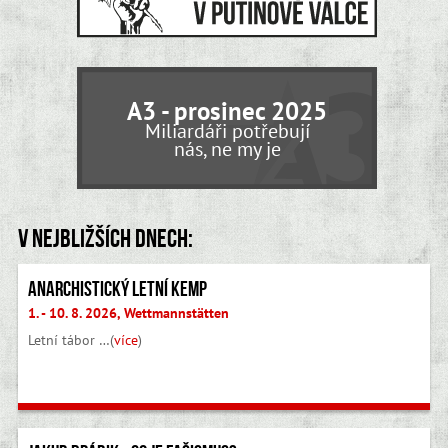
A3 - prosinec 2025
Miliardáři potřebují
nás, ne my je
V nejbližších dnech:
Anarchistický letní kemp
1. - 10. 8. 2026, Wettmannstätten
Letní tábor …(
více
)