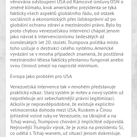
věnována odstoupení USA od Rámcové úmluvy OSN o
změně klimatu, krok amerického prezidenta se týká
fakticky všech aspektů globálního řádu, od otázek
sociálních a ekonomických přes lidskoprávní až po
globální ochranu zdraví a mezinárodní právo. Bylo by
proto chybou venezuelskou intervenci chápat jenom
jako návrat k intervencionismu šedesátých až
osmdesátých let 20. století. Trumpova politika místo
toho usiluje o destrukci celého systému. Americké
vyvázání se v mnoha případech znamená, že postižená
mezinárodní tělesa fakticky přestanou fungovat anebo
svou činnost omezí na naprosté minimum.
Evropa jako problém pro USA
Venezuelská intervence tak v mnohém představuje
praktický vzkaz: Starý systém je mrtev a nový systém už
nepotřebuje ani sebechatrnější právní legitimizaci.
Ačkoliv je nepravděpodobné, že existuje explicitní
velmocenská dohoda mezi USA, Ruskem a Čínou
(ohledně volné ruky ve Venezuele, na Ukrajině a na
Tchaj-wanu), Trumpovo chování jí implicitně odpovídá.
Nejnovější Trumpův výrok, že je zcela na prezidentu Si,
co udělá s Tchaj-wanem, už situaci jenom dokresluje.