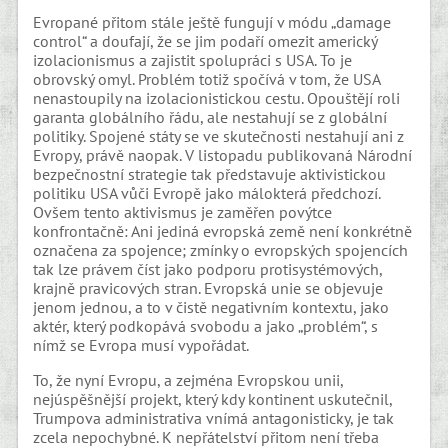
Evropané přitom stále ještě fungují v módu „damage
control“ a doufají, že se jim podaří omezit americký
izolacionismus a zajistit spolupráci s USA. To je
obrovský omyl. Problém totiž spočívá v tom, že USA
nenastoupily na izolacionistickou cestu. Opouštějí roli
garanta globálního řádu, ale nestahují se z globální
politiky. Spojené státy se ve skutečnosti nestahují ani z
Evropy, právě naopak. V listopadu publikovaná Národní
bezpečnostní strategie tak představuje aktivistickou
politiku USA vůči Evropě jako málokterá předchozí.
Ovšem tento aktivismus je zaměřen povýtce
konfrontačně: Ani jediná evropská země není konkrétně
označena za spojence; zmínky o evropských spojencích
tak lze právem číst jako podporu protisystémových,
krajně pravicových stran. Evropská unie se objevuje
jenom jednou, a to v čistě negativním kontextu, jako
aktér, který podkopává svobodu a jako „problém“, s
nímž se Evropa musí vypořádat.
To, že nyní Evropu, a zejména Evropskou unii,
nejúspěšnější projekt, který kdy kontinent uskutečnil,
Trumpova administrativa vnímá antagonisticky, je tak
zcela nepochybné. K nepřátelství přitom není třeba