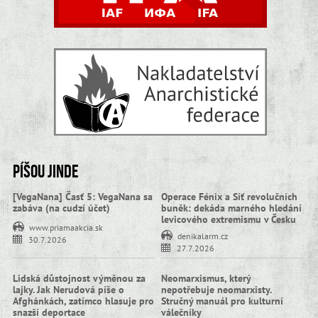
Píšou jinde
[VegaNana] Časť 5: VegaNana sa
Operace Fénix a Síť revolučních
zabáva (na cudzí účet)
buněk: dekáda marného hledání
levicového extremismu v Česku
www.priamaakcia.sk
denikalarm.cz
30.7.2026
27.7.2026
Lidská důstojnost výměnou za
Neomarxismus, který
lajky. Jak Nerudová píše o
nepotřebuje neomarxisty.
Afghánkách, zatímco hlasuje pro
Stručný manuál pro kulturní
snazší deportace
válečníky