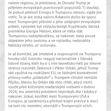
našem regionu, je představa, že Donald Trump je
přítelem evropských pravicových populistů. Ti doufají,
že pokud přetvoří Evropu k Trumpovu obrazu, vyjde jim
vstříc. To je ale zcela naivní. Kdykoliv došlo ke sporu
mezi Trumpovými přáními a jeho údajnými evropskými
přáteli, výsledek byl vždycky tentýž. Kupříkladu italská
premiérka Giorgia Meloni, která se měla stát
Trumpovou našeptávačkou, se nakonec stala pouze
objektem jeho sexismu a ve výsledku nedosáhla
fakticky ničeho, oč usilovala.
Je až komické, jak zmateně a rozporuplně na Trumpovy
hrozby vůči Grónsku reagují nacionalisté z Dánské
lidové strany, kteří by si s ním teoreticky měli po ideové
stránce rozumět. Dokonce i Viktor Orbán, jehož Trump
rád využívá na rozklížení EU, se žádnými konkrétními
přínosy svého „přátelství“ s Trumpem chlubit nemůže.
Půjčku, kterou by Orbán tak moc chtěl, aby ji mohl
využít před klíčovými maďarskými volbami v dubnu
2026, mu americký prezident neposkytl. Ale i kdyby ji
nakonec získal, konflikt mezi Trumpovými USA a
Evropou, je systémový a příchod krajní pravice k moci
na tom nic nezmění, obzvlášť v Trumpových očích.