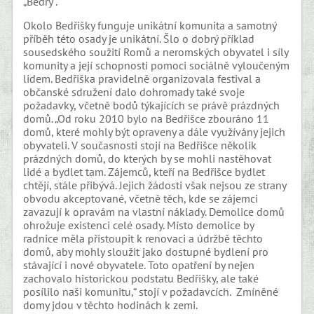
„Bedry“.
Okolo Bedřišky funguje unikátní komunita a samotný
příběh této osady je unikátní. Šlo o dobrý příklad
sousedského soužití Romů a neromských obyvatel i síly
komunity a její schopnosti pomoci sociálně vyloučeným
lidem. Bedřiška pravidelně organizovala festival a
občanské sdružení dalo dohromady také svoje
požadavky, včetně bodů týkajících se právě prázdných
domů. „Od roku 2010 bylo na Bedřišce zbouráno 11
domů, které mohly být opraveny a dále využívány jejich
obyvateli. V současnosti stojí na Bedřišce několik
prázdných domů, do kterých by se mohli nastěhovat
lidé a bydlet tam. Zájemců, kteří na Bedřišce bydlet
chtějí, stále přibývá. Jejich žádosti však nejsou ze strany
obvodu akceptované, včetně těch, kde se zájemci
zavazují k opravám na vlastní náklady. Demolice domů
ohrožuje existenci celé osady. Místo demolice by
radnice měla přistoupit k renovaci a údržbě těchto
domů, aby mohly sloužit jako dostupné bydlení pro
stávající i nové obyvatele. Toto opatření by nejen
zachovalo historickou podstatu Bedřišky, ale také
posílilo naši komunitu,“ stojí v požadavcích. Zmíněné
domy jdou v těchto hodinách k zemi.