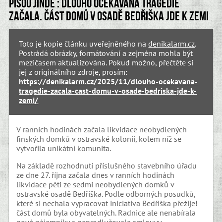
Píšou jinde : Dlouho očekávaná tragédie
začala. Část domů v osadě Bedřiška jde k zemi
Toto je kopie článku uveřejněného na
denikalarm.cz
.
Postrádá obrázky, formátování a zejména mohla být
mezičasem aktualizována. Pokud možno, přečtěte si
jej z originálního zdroje, prosím:
https://denikalarm.cz/2025/11/dlouho-ocekavana-
tragedie-zacala-cast-domu-v-osade-bedriska-jde-k-
zemi/
V ranních hodinách začala likvidace neobydlených
finských domků v ostravské kolonii, kolem níž se
vytvořila unikátní komunita.
Na základě rozhodnutí příslušného stavebního úřadu
ze dne 27. října začala dnes v ranních hodinách
likvidace pěti ze sedmi neobydlených domků v
ostravské osadě Bedřiška. Podle odborných posudků,
které si nechala vypracovat iniciativa Bedřiška přežije!
část domů byla obyvatelných. Radnice ale nenabírala
nové nájemníky a neprodlužovala smlouvy.