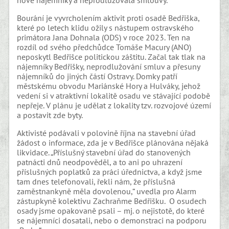
Bourání je vyvrcholením aktivit proti osadě Bedřiška,
které po letech klidu ožily s nástupem ostravského
primátora Jana Dohnala (ODS) v roce 2023. Ten na
rozdíl od svého předchůdce Tomáše Macury (ANO)
neposkytl Bedřišce politickou záštitu. Začal tak tlak na
nájemníky Bedřišky, neprodlužování smluv a přesuny
nájemníků do jiných částí Ostravy. Domky patří
městskému obvodu Mariánské Hory a Hulváky, jehož
vedení si v atraktivní lokalitě osadu ve stávající podobě
nepřeje. V plánu je udělat z lokality tzv. rozvojové území
a postavit zde byty.
Aktivisté podávali v polovině října na stavební úřad
žádost o informace, zda je v Bedřišce plánována nějaká
likvidace. „Příslušný stavební úřad do stanovených
patnácti dnů neodpověděl, a to ani po uhrazení
příslušných poplatků za práci úřednictva, a když jsme
tam dnes telefonovali, řekli nám, že příslušná
zaměstnankyně měla dovolenou,“ uvedla pro Alarm
zástupkyně kolektivu Zachraňme Bedřišku. O osudech
osady jsme opakovaně psali – mj. o nejistotě, do které
se nájemníci dosatali, nebo o demonstraci na podporu