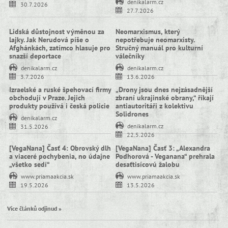
denikalarm.cz
30.7.2026
27.7.2026
Lidská důstojnost výměnou za
Neomarxismus, který
lajky. Jak Nerudová píše o
nepotřebuje neomarxisty.
Afghánkách, zatímco hlasuje pro
Stručný manuál pro kulturní
snazší deportace
válečníky
denikalarm.cz
denikalarm.cz
3.7.2026
13.6.2026
Izraelské a ruské špehovací firmy
„Drony jsou dnes nejzásadnější
obchodují v Praze. Jejich
zbraní ukrajinské obrany,“ říkají
produkty používá i česká policie
antiautoritáři z kolektivu
Solidrones
denikalarm.cz
denikalarm.cz
31.5.2026
22.5.2026
[VegaNana] Časť 4: Obrovský dlh
[VegaNana] Časť 3: „Alexandra
a viaceré pochybenia, no údajne
Podhorová - Veganana“ prehrala
„všetko sedí“
desaťtisícovú žalobu
www.priamaakcia.sk
www.priamaakcia.sk
19.5.2026
13.5.2026
Více článků odjinud »