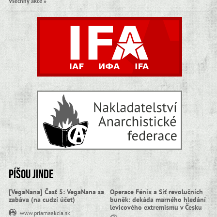
Všechny akce »
Píšou jinde
[VegaNana] Časť 5: VegaNana sa
Operace Fénix a Síť revolučních
zabáva (na cudzí účet)
buněk: dekáda marného hledání
levicového extremismu v Česku
www.priamaakcia.sk