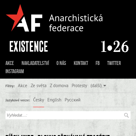
Akce
Nakladatelství
O nás
Kontakt
FB
Twitter
Instagram
Akce
Ze světa
Z domova
Protesty
(další)
Filtry:
Česky
English
Русский
Jazykové verze: