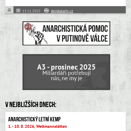
13.11.2025
denikalarm.cz
A3 - prosinec 2025
Miliardáři potřebují
nás, ne my je
V nejbližších dnech:
Anarchistický letní kemp
1. - 10. 8. 2026, Wettmannstätten