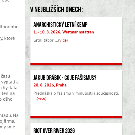
V nejbližších dnech:
Anarchistický letní kemp
 dlhodobo
1. - 10. 8. 2026, Wettmannstätten
y, ktoré
Letní tábor …(
více
)
 času
Jakub Drábik - Co je fašismus?
vyplatí a
20. 8. 2026, Praha
 chystala
a len na
Přednáška o fašismu v minulosti i současnosti.
…(
více
)
ko dlho
hľadu. Na
ojfirma,
, my sme
Riot Over River 2026