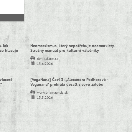
. Jak
Neomarxismus, který nepotřebuje neomarxisty.
co hlasuje
Stručný manuál pro kulturní válečníky
denikalarm.cz
13.6.2026
viaceré
[VegaNana] Časť 3: „Alexandra Podhorová -
í“
Veganana“ prehrala desaťtisícovú žalobu
www.priamaakcia.sk
13.5.2026