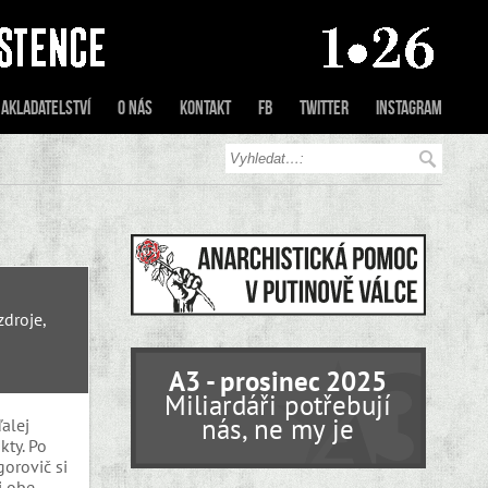
akladatelství
O nás
Kontakt
FB
Twitter
Instagram
zdroje,
A3 - prosinec 2025
Miliardáři potřebují
nás, ne my je
alej
kty. Po
gorovič si
i obe