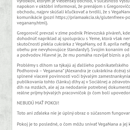
výrobkov, ktorým je viedenský obchod, v súčasnosti vystu
napokon v októbri informoval, že prenájom s Gregorovič
obchodu, najprv skúšali kľučkovať a tvrdili, že s VegaNan
komunikácie (pozri https://priamaakcia.sk/glutenfreex-
veganany.html).
Gregorovič prevzal v zime podnik Prievozská piváreň, kd
dohodnúť napríklad aj spoluprácu s Yeme, ktorá však nem
skutočnosti piekla cukrárka z VegaNany, od 8. apríla nefig
obehu pre nevyhovujúce štandardy!). Svojím konaním od za
a podvodov. Hlavné je, že mu pomáha rozvíjať biznis a pln
Problémy s dlhom sa týkajú aj ďalšieho podnikateľského 
Podhorová – Veganana“ (Alexandra je cukrárkina dcéra) sí
splnené viaceré povinnosti voči bývalým zamestnankynia
publikovania tohto článku) dlhy aj v Sociálnej a zdravotn
dlh na mzdách, ale aj za nedodanie potrebnej dokumentá
reálne príjmy bývalých pracovníčok (o čom boli upovedom
NEBUDÚ MAŤ POKOJ!
Toto ani zďaleka nie je úplný obraz o súčasnom fungova
Pokoj je to posledné, o čom môžu snívať VegaNana a jej k