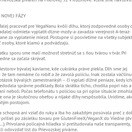
 NOVEJ FÁZY
 ďalej pracovať pre VegaNanu kvôli dlhu, ktorý zodpovedné osoby
-nadalej-odmieta-vyplatit-dlzne-mzdy-a-zavadza-verejnost-A-teraz-
ane za vyplatenie miezd. Postupne si posvietime na všetky subjekt
 osoby, ktoré klamú a podvádzajú.
tku sporu sme mali možnosť stretnúť sa s ňou tvárou v tvár. Pri
ledne sa začala skrývať.
estorov bývalej kaviarne, kde cukrárka práve piekla. Dlh sme jej
 že tam nemáme čo robiť a že zavolá políciu. Inak zostala väčšinu
tázok bývalých zamestnankýň – či vyplatí dlžné peniaze, kedy ich 
dodala správne podklady. Bola skrátka ticho, chodila popri nás a
ni neboli. Počas telefonátu s políciou sa pri opise situácie zmohl
 že ona je skutočnou obeťou a nijaké dlhy nespôsobila. Uvidíme, a
nutým postojom.
la schopná ani vziať do ruky a iba ho zakaždým posúvala preč z do
 prišiel po zásielku tovaru pre GlutenFreeX/VeganX do Viedne (dv
e...). Privolaná policajná hliadka si preštudovala naše transparenty
li odovzdať list do Prievozskej pivárne.