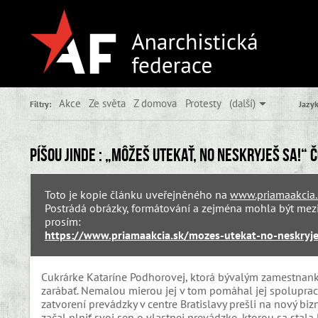
Akce
Ze světa
Z domova
Protesty
(další)
Filtry:
Jazyk
Píšou jinde : „Môžeš utekať, no neskryješ sa!“
Toto je kopie článku uveřejněného na
www.priamaakcia.
Postrádá obrázky, formátování a zejména mohla být mezič
prosím:
https://www.priamaakcia.sk/mozes-utekat-no-neskryj
Cukrárke Kataríne Podhorovej, ktorá bývalým zamestnanky
zarábať. Nemalou mierou jej v tom pomáhal jej spolupra
zatvorení prevádzky v centre Bratislavy prešli na nový bi
začal plniť svoj sen o vlastnej prevádzke, ktorou sa stal