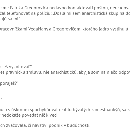
ď sme Patrika Gregoroviča nedávno kontaktovali poštou, nereagova
čal telefonovať na políciu: „Došla mi sem anarchistická skupina d
žajú sa mi.“
 pracovníčkami VegaNany a Gregorovičom, ktorého jadro vystihujú
hceš vyjadrovať.“
nes právnickú zmluvu, nie anarchistickú, aby ja som na niečo odpo
dporuješ?“
.“
ecou a s úškrnom spochybňoval realitu bývalých zamestnankýň, sa 
ár nedokáže povedať nič k veci.
ich zvažovala, či navštívi podnik v budúcnosti.