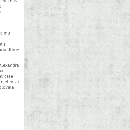
ielej nás
o
u
sa mu
á z
óriu dlhov
„Alexandra
má
(v čase
 nielen za
dľovala