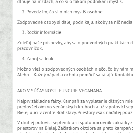
dlhuje na mzdách, a čo si o takom podnikaní myslíš.
2. Povedz im, čo si o nich myslíš osobne
Zodpovedné osoby si ďalej podnikajú, akoby sa nič nedial
3. Rozšír informácie
Zdieľaj naše príspevky, aby sa o podvodných praktikách d
pracovníčok.
4. Zapoj sa inak
Možno vieš o zodpovedných osobách niečo, čo by nám mohl
Alebo… Každý nápad a ochota pomôcť sa rátajú. Kontaktuj
AKO V SÚČASNOSTI FUNGUJE VEGANANA
Najprv základné fakty. Kampaň za vyplatenie dlžných mie
predovšetkým vo vegánskych kruhoch a už v polovici sept
Bielej ulici v centre Bratislavy. Priestory však naďalej po
V druhej polovici septembra si spolupracovník cukrárky z 
priestorov na Bielej. Začiatkom októbra sa preto kampaň 