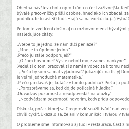
Obedná návšteva bola oproti ránu o čosi záživnejšia. Ke
bývalé pracovníčky prišli osobne, hneď ako ich zbadal, za
podniku. Je tu asi 30 ľudí. Hrajú sa na exekúciu. (...) Vyhrá
Po tomto zveličení došlo aj na rozhovor medzi bývalými
nasledujúce citáty:
„A tebe to je jedno, že nám dlží peniaze?“
-„Mne je to úprimne jedno.“
„Prečo ju stále podporuješ?“
- „O čom hovoríme? Vy ste neboli moje zamestnankyne.“
„Vedel si o tom, pracoval si s nami a vôbec sa k tomu nec
- „Prečo by som sa mal vyjadrovať? (ukazujúc na listy) Do
je veľmi jednoduchá matematika.“
„Prečo predávaš jej koláče v tomto podniku? Prečo ju po
- „Porozprávame sa, keď dôjde policajná hliadka.“
„Odvádzaš pozornosť a neodpovedáš na otázky.“
- „Neodvádzam pozornosť, hovorím, kedy prídu odpovede
Diskusia, počas ktorej sa Gregorovič snažil tváriť nad v
chvíli cykliť. Ukázalo sa, že ani v komunikácii tvárou v tv
O probléme sme informovali aj ľudí v reštaurácii. Časť z n