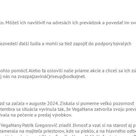
o. Môžeš ich navštíviť na adresách ich prevádzok a povedať im sv
ozvedeli ďalší ľudia a mohli sa tiež zapojiť do podpory bývalých
o pomôcť. Alebo ťa oslovili naše priame akcie a chceš sa ich zúč
 nás na zvazpa(zavináč)riseup(bodka)net.
zd sa začala v auguste 2024. Získala si pomerne veľkú pozornosť
embra sa situácia vyvinula tak, že VegaNana zatvorila svoju pre
užívala na pečenie a predaj výrobkov.
VegaNany Patrik Gregorovič zriadil živnosť a vzal si na starosť aj
zamerala na majiteľa priestorov, kde sa pieklo, a na hlavného odb