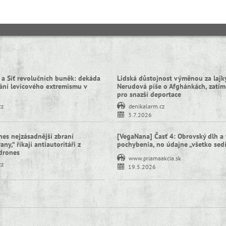
 a Síť revolučních buněk: dekáda
Lidská důstojnost výměnou za lajky
ní levicového extremismu v
Nerudová píše o Afghánkách, zatím
pro snazší deportace
cz
denikalarm.cz
3.7.2026
nes nejzásadnější zbraní
[VegaNana] Časť 4: Obrovský dlh a 
ny,“ říkají antiautoritáři z
pochybenia, no údajne „všetko sed
idrones
www.priamaakcia.sk
cz
19.5.2026