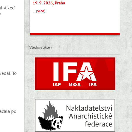
19. 9. 2026, Praha
l. A keď
…(
více
)
o
Všechny akce »
vedal. To
začala po