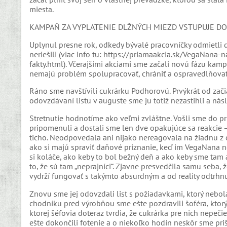
miesta.
KAMPAŇ ZA VYPLATENIE DLŽNÝCH MIEZD VSTUPUJE DO
Uplynul presne rok, odkedy bývalé pracovníčky odmietli
neriešili (viac info tu: https://priamaakcia.sk/VegaNana
fakty.html). Včerajšími akciami sme začali novú fázu kamp
nemajú problém spolupracovať, chrániť a ospravedlňovať
Ráno sme navštívili cukrárku Podhorovú. Prvýkrát od začia
odovzdávaní listu v auguste sme ju totiž nezastihli a nás
Stretnutie hodnotíme ako veľmi zvláštne. Vošli sme do pri
pripomenuli a dostali sme len dve opakujúce sa reakcie –
ticho. Neodpovedala ani nijako nereagovala na žiadnu z o
ako si majú spraviť daňové priznanie, keď im VegaNana ne
si koláče, ako keby to bol bežný deň a ako keby sme tam a
to, že sú tam „neprajníci“. Zjavne presvedčila samu seba,
vydrží fungovať s takýmto absurdným a od reality odtrh
Znovu sme jej odovzdali list s požiadavkami, ktorý nebo
chodníku pred výrobňou sme ešte pozdravili šoféra, ktorý
ktorej šéfovia doteraz tvrdia, že cukrárka pre nich nepeči
ešte dokončili fotenie a o niekoľko hodín neskôr sme priš