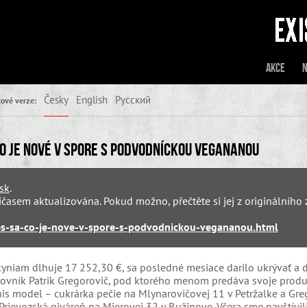
Akce
N
Česky
English
Русский
ové verze:
 Čo je nové v spore s podvodníckou VegaNanou
sk
.
asem aktualizována. Pokud možno, přečtěte si jej z originálního 
es-sa-co-je-nove-v-spore-s-podvodnickou-vegananou.html
niam dlhuje 17 252,30 €, sa posledné mesiace darilo ukrývať a ď
covník Patrik Gregorovič, pod ktorého menom predáva svoje produ
znis model – cukrárka pečie na Mlynarovičovej 11 v Petržalke a Gre
a Prievozská piváreň na Mierovej 32 v Ružinove. Včera sme navštívil