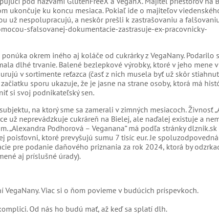
pujúci pod názvami GlutenFreeX a VeganX. Majiteľ priestorov na B
om ukončuje ku koncu mesiaca. Pokiaľ ide o majiteľov viedenskéh
ou už nespolupracujú, a neskôr prešli k zastrašovaniu a falšovani
pomocou-sfalsovanej-dokumentacie-zastrasuje-ex-pracovnicky-
e ponúka okrem iného aj koláče od cukrárky z VegaNany. Podarilo 
ala dlhé trvanie. Balené bezlepkové výrobky, ktoré v jeho mene v
urujú v sortimente reťazca (časť z nich musela byť už skôr stiahnut
čiatku sporu ukazuje, že je jasne na strane osoby, ktorá má hist
iť si svoj podnikateľský sen.
subjektu, na ktorý sme sa zamerali v zimných mesiacoch. Živnosť 
ce už neprevádzkuje cukráreň na Bielej, ale naďalej existuje a ne
m. „Alexandra Podhorová – Veganana“ má podľa stránky dlznik.sk 
ej poisťovni, ktoré prevyšujú sumu 7 tisíc eur. Je spoluzodpovedná
cie pre podanie daňového priznania za rok 2024, ktorá by odzrka
ené aj príslušné úrady).
ní VegaNany. Viac si o ňom povieme v budúcich príspevkoch.
omplici. Od nás ho budú mať, až keď sa splatí dlh.