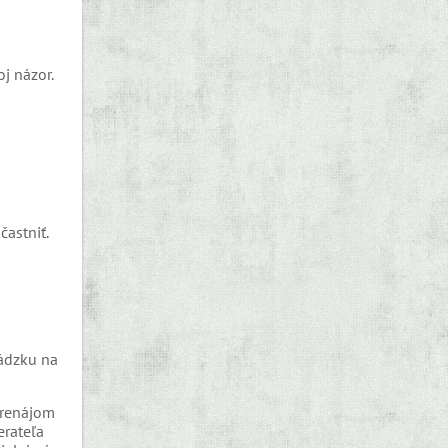
oj názor.
astniť.
vádzku na
 prenájom
erateľa