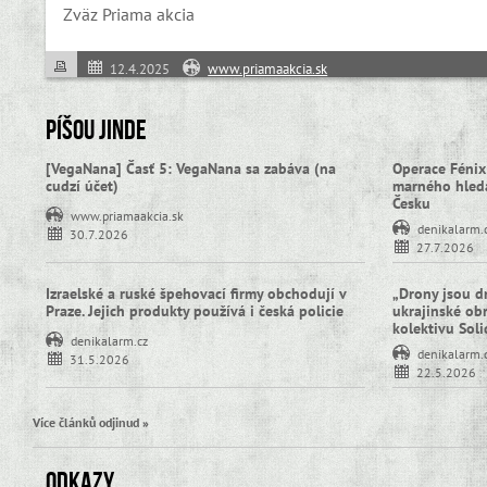
Zväz Priama akcia
12.4.2025
www.priamaakcia.sk
Píšou jinde
[VegaNana] Časť 5: VegaNana sa zabáva (na
Operace Fénix
cudzí účet)
marného hledá
Česku
www.priamaakcia.sk
denikalarm.
30.7.2026
27.7.2026
Izraelské a ruské špehovací firmy obchodují v
„Drony jsou d
Praze. Jejich produkty používá i česká policie
ukrajinské obra
kolektivu Sol
denikalarm.cz
denikalarm.
31.5.2026
22.5.2026
Více článků odjinud »
Odkazy