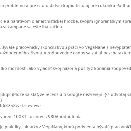
ím problému a pre istotu ďalšiu kópiu listu aj pre cukrárku Podhor
lície a naratívom o anarchistickej hrozbe, svojím ignorantským sp
fáza kampane sa ešte iba začína.
. Bývalé pracovníčky skončili kvôli práci vo VegaNane s nevyplate
 každodenného života. A zodpovedné osoby sa zatiaľ bezcharakter
ekoľko možností, ako vyjadriť svoj názor a pocity z konania zodpove
 (Môže sa stať, že recenziu ti Google nezverejní (-> odvolaj sa
)
23068238&sk=reviews
a-pivaren_10081-ruzinov_2980#hodnotenia
je praktiky cukrárky z VegaNany, ktorá podviedla bývalé pracovníč