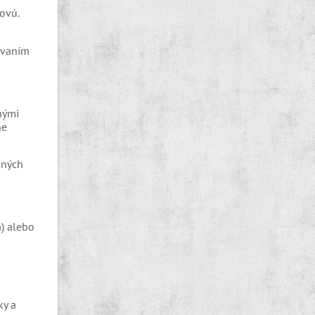
ovú.
rávaním
nými
ne
dných
) alebo
ky a