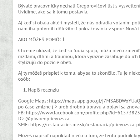
Bývalé pracovníčky nechali Gregorovičovi list s vysvetlen
Uvidíme, ako sa k tomu postavia.
Aj keď si obaja aktéri mysleli, že nás odradia volaním po
nám iba potvrdili dôležitosť pokračovania v spore. Nová 
AKO MÔŽEŠ POMÔCŤ
Chceme ukázať, že keď sa ľudia spoja, môžu niečo zmeniť
mzdami, dlhmi a traumou, ktorá výrazne zasahuje do ich
štylizujú do pozície obetí.
Aj ty môžeš prispieť k tomu, aby sa to skončilo. Tu je ni
osôb:
1. Napíš recenziu
Google Maps: https://maps.app.goo.gl/j7MSABDWoYUaQuBq8
po čase zmizne (-> urob drobnú úpravu a objaví sa znova.
FB: https://www.facebook.com/profile.php?id=615738
IG: @pivarenprievozska
SME: https://restauracie.sme.sk/restauracia/prievozsk
Môžeš napísať napríklad niečo o tom, že tento podnik kry