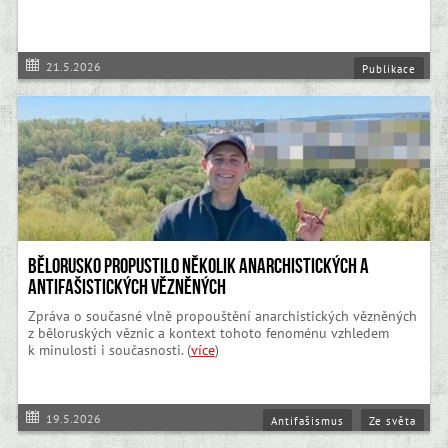
21.5.2026
Publikace
Bělorusko propustilo několik anarchistických a
antifašistických vězněných
Zpráva o současné vlně propouštění anarchistických vězněných
z běloruských věznic a kontext tohoto fenoménu vzhledem
k minulosti i současnosti. (
více
)
19.5.2026
Antifašismus
Ze světa