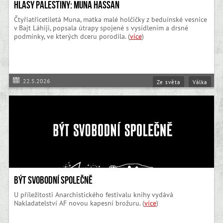
Hlasy Palestiny: Muna Hassan
Čtyřiatřicetiletá Muna, matka malé holčičky z beduínské vesnice
v Bajt Láhiji, popsala útrapy spojené s vysídlením a drsné
podmínky, ve kterých dceru porodila. (
více
)
22.5.2026
Ze světa
Válka
Být svobodní společně
U příležitosti Anarchistického festivalu knihy vydává
Nakladatelství AF novou kapesní brožuru. (
více
)