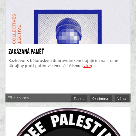
Zakázaná paměť
Rozhovor s běloruským dobrovolníkem bojujícím na straně
Ukrajiny proti putinovskému Z-fašismu. (
více
)
17.5.2026
Teorie
Osobnosti
Válka