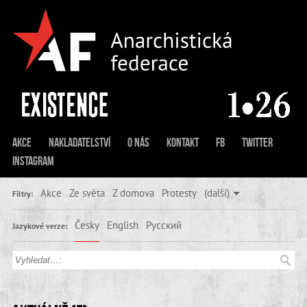
Akce
Nakladatelství
O nás
Kontakt
FB
Twitter
Instagram
Akce
Ze světa
Z domova
Protesty
(další)
Filtry:
Česky
English
Русский
Jazykové verze: