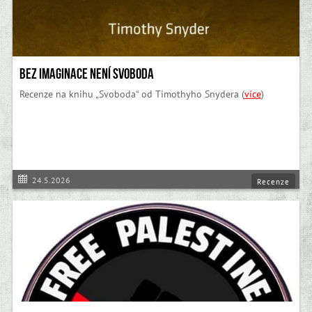
Bez imaginace není svoboda
Recenze na knihu „Svoboda“ od Timothyho Snydera (
více
)
24.5.2026
Recenze