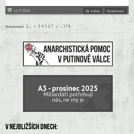
11.5.2026
Ze světa
Osobnosti
1…
«
3
4
5
6
7
»
…574
Stránkování
A3 - prosinec 2025
Miliardáři potřebují
nás, ne my je
V nejbližších dnech: