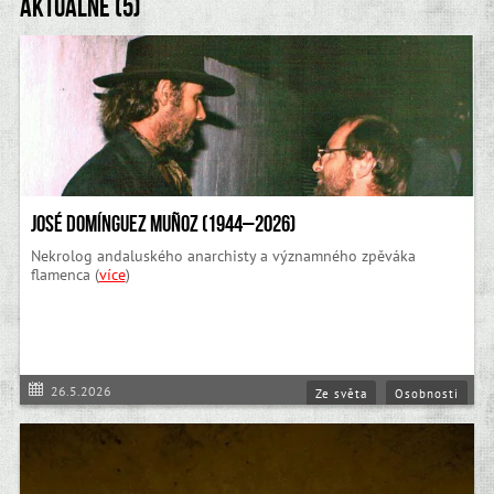
Aktuálně (5)
José Domínguez Muñoz (1944–2026)
Nekrolog andaluského anarchisty a významného zpěváka
flamenca (
více
)
26.5.2026
Ze světa
Osobnosti