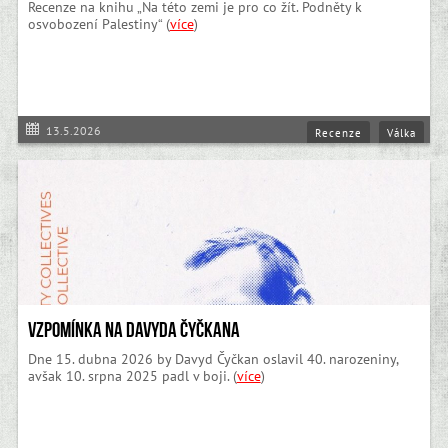
Recenze na knihu „Na této zemi je pro co žít. Podněty k
osvobození Palestiny“ (
více
)
13.5.2026
Recenze
Válka
Vzpomínka na Davyda Čyčkana
Dne 15. dubna 2026 by Davyd Čyčkan oslavil 40. narozeniny,
avšak 10. srpna 2025 padl v boji. (
více
)