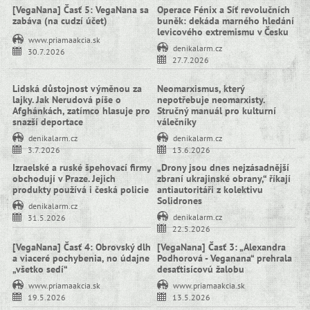
[VegaNana] Časť 5: VegaNana sa
Operace Fénix a Síť revolučních
zabáva (na cudzí účet)
buněk: dekáda marného hledání
levicového extremismu v Česku
www.priamaakcia.sk
denikalarm.cz
30.7.2026
27.7.2026
Lidská důstojnost výměnou za
Neomarxismus, který
lajky. Jak Nerudová píše o
nepotřebuje neomarxisty.
Afghánkách, zatímco hlasuje pro
Stručný manuál pro kulturní
snazší deportace
válečníky
denikalarm.cz
denikalarm.cz
3.7.2026
13.6.2026
Izraelské a ruské špehovací firmy
„Drony jsou dnes nejzásadnější
obchodují v Praze. Jejich
zbraní ukrajinské obrany,“ říkají
produkty používá i česká policie
antiautoritáři z kolektivu
Solidrones
denikalarm.cz
denikalarm.cz
31.5.2026
22.5.2026
[VegaNana] Časť 4: Obrovský dlh
[VegaNana] Časť 3: „Alexandra
a viaceré pochybenia, no údajne
Podhorová - Veganana“ prehrala
„všetko sedí“
desaťtisícovú žalobu
www.priamaakcia.sk
www.priamaakcia.sk
19.5.2026
13.5.2026