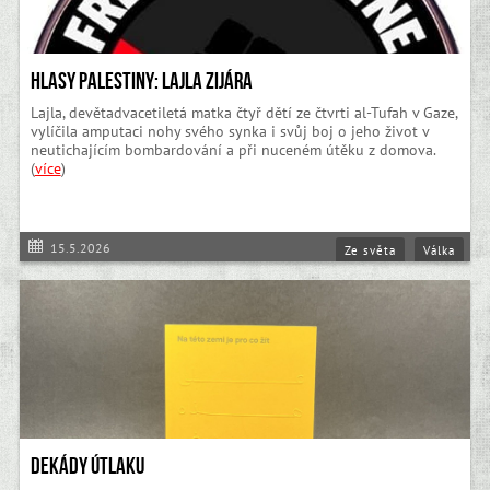
Hlasy Palestiny: Lajla Zijára
Lajla, devětadvacetiletá matka čtyř dětí ze čtvrti al-Tufah v Gaze,
vylíčila amputaci nohy svého synka i svůj boj o jeho život v
neutichajícím bombardování a při nuceném útěku z domova.
(
více
)
15.5.2026
Ze světa
Válka
Dekády útlaku