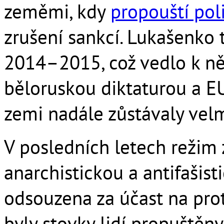
zeměmi, kdy
propouští pol
zrušení sankcí. Lukašenko tu
2014–2015, což vedlo k ně
běloruskou diktaturou a EU
zemi nadále zůstávaly velm
V posledních letech režim 
anarchistickou a antifašisti
odsouzena za účast na prot
byly stovky lidí propuštěny, 