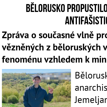
Bělorusko propustilo
antifašist
Zpráva o současné vlně pr
vězněných z běloruských v
fenoménu vzhledem k minul
Bělorus
anarchi
Jemeljan