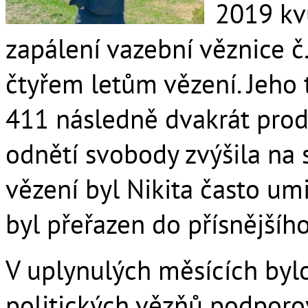
2019 kv
zapálení vazební věznice č
čtyřem letům vězení. Jeho 
411 následně dvakrát prod
odnětí svobody zvýšila na
vězení byl Nikita často u
byl přeřazen do přísnějšíh
V uplynulých měsících byl
politických vězňů podpor