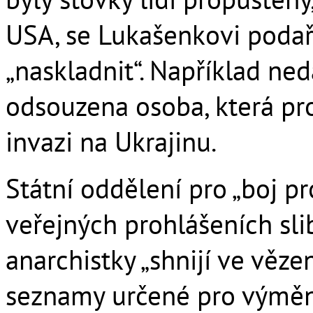
USA, se Lukašenkovi podař
„naskladnit“. Například ned
odsouzena osoba, která pr
invazi na Ukrajinu.
Státní oddělení pro „boj p
veřejných prohlášeních sli
anarchistky „shnijí ve věz
seznamy určené pro výměnu