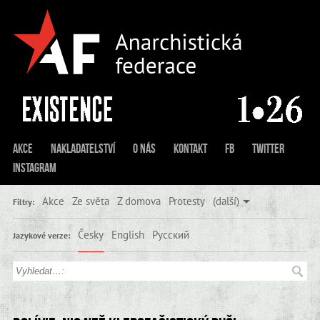
Akce
Nakladatelství
O nás
Kontakt
FB
Twitter
Instagram
Akce
Ze světa
Z domova
Protesty
(další)
Filtry:
Česky
English
Русский
Jazykové verze: