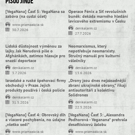
Píšou jinde
[VegaNana] Časť 5: VegaNana sa
Operace Fénix a Síť revolučních
zabáva (na cudzí účet)
buněk: dekáda marného hledání
levicového extremismu v Česku
www.priamaakcia.sk
denikalarm.cz
30.7.2026
27.7.2026
Lidská důstojnost výměnou za
Neomarxismus, který
lajky. Jak Nerudová píše o
nepotřebuje neomarxisty.
Afghánkách, zatímco hlasuje pro
Stručný manuál pro kulturní
snazší deportace
válečníky
denikalarm.cz
denikalarm.cz
3.7.2026
13.6.2026
Izraelské a ruské špehovací firmy
„Drony jsou dnes nejzásadnější
obchodují v Praze. Jejich
zbraní ukrajinské obrany,“ říkají
produkty používá i česká policie
antiautoritáři z kolektivu
Solidrones
denikalarm.cz
denikalarm.cz
31.5.2026
22.5.2026
[VegaNana] Časť 4: Obrovský dlh
[VegaNana] Časť 3: „Alexandra
a viaceré pochybenia, no údajne
Podhorová - Veganana“ prehrala
„všetko sedí“
desaťtisícovú žalobu
www.priamaakcia.sk
www.priamaakcia.sk