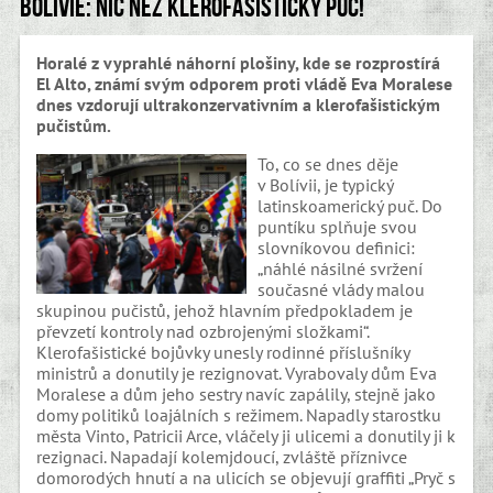
Bolívie: Nic než klerofašistický puč!
Horalé z vyprahlé náhorní plošiny, kde se rozprostírá
El Alto, známí svým odporem proti vládě Eva Moralese
dnes vzdorují ultrakonzervativním a klerofašistickým
pučistům.
To, co se dnes děje
v Bolívii, je typický
latinskoamerický puč. Do
puntíku splňuje svou
slovníkovou definici:
„náhlé násilné svržení
současné vlády malou
skupinou pučistů, jehož hlavním předpokladem je
převzetí kontroly nad ozbrojenými složkami“.
Klerofašistické bojůvky unesly rodinné příslušníky
ministrů a donutily je rezignovat. Vyrabovaly dům Eva
Moralese a dům jeho sestry navíc zapálily, stejně jako
domy politiků loajálních s režimem. Napadly starostku
města Vinto, Patricii Arce, vláčely ji ulicemi a donutily ji k
rezignaci. Napadají kolemjdoucí, zvláště příznivce
domorodých hnutí a na ulicích se objevují graffiti „Pryč s