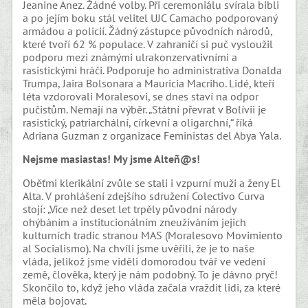
Jeanine Anez. Žádné volby. Při ceremoniálu svírala bibli
a po jejím boku stál velitel UJC Camacho podporovaný
armádou a policií. Žádný zástupce původních národů,
které tvoří 62 % populace. V zahraničí si puč vysloužil
podporu mezi známými ulrakonzervativními a
rasistickými hráči. Podporuje ho administrativa Donalda
Trumpa, Jaira Bolsonara a Mauricia Macriho. Lidé, kteří
léta vzdorovali Moralesovi, se dnes staví na odpor
pučistům. Nemají na výběr. „Státní převrat v Bolívii je
rasistický, patriarchální, církevní a oligarchní,“ říká
Adriana Guzman z organizace Feministas del Abya Yala.
Nejsme masiastas! My jsme Alteñ@s!
Oběťmi klerikální zvůle se stali i vzpurní muži a ženy El
Alta. V prohlášení zdejšího sdružení Colectivo Curva
stojí: „Více než deset let trpěly původní národy
ohýbáním a institucionálním zneužíváním jejich
kulturních tradic stranou MAS (Moralesovo Movimiento
al Socialismo). Na chvíli jsme uvěřili, že je to naše
vláda, jelikož jsme viděli domorodou tvář ve vedení
země, člověka, který je nám podobný. To je dávno pryč!
Skončilo to, když jeho vláda začala vraždit lidi, za které
měla bojovat.