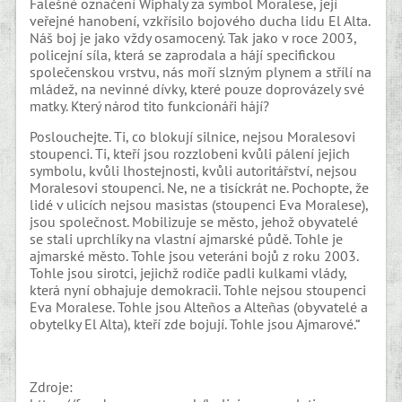
Falešné označení Wiphaly za symbol Moralese, její
veřejné hanobení, vzkřísilo bojového ducha lidu El Alta.
Náš boj je jako vždy osamocený. Tak jako v roce 2003,
policejní síla, která se zaprodala a hájí specifickou
společenskou vrstvu, nás moří slzným plynem a střílí na
mládež, na nevinné dívky, které pouze doprovázely své
matky. Který národ tito funkcionáři hájí?
Poslouchejte. Ti, co blokují silnice, nejsou Moralesovi
stoupenci. Ti, kteří jsou rozzlobeni kvůli pálení jejich
symbolu, kvůli lhostejnosti, kvůli autoritářství, nejsou
Moralesovi stoupenci. Ne, ne a tisíckrát ne. Pochopte, že
lidé v ulicích nejsou masistas (stoupenci Eva Moralese),
jsou společnost. Mobilizuje se město, jehož obyvatelé
se stali uprchlíky na vlastní ajmarské půdě. Tohle je
ajmarské město. Tohle jsou veteráni bojů z roku 2003.
Tohle jsou sirotci, jejichž rodiče padli kulkami vlády,
která nyní obhajuje demokracii. Tohle nejsou stoupenci
Eva Moralese. Tohle jsou Alteños a Alteñas (obyvatelé a
obytelky El Alta), kteří zde bojují. Tohle jsou Ajmarové.“
Zdroje: