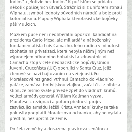
Indios“ a „Bolívie bez Indios“. K pučistům se přidalo
několik policejních útvarů. Strážníci si z uniforem strhali
Wiphalu, symbol jednoty původních národů a boje proti
kolonialismu. Prapory Wiphala klerofašistické bojůvky
pálí v ulicích.
Mozkem puče není neoliberální opoziční kandidát na
prezidenta Carlo Mesa, ale miliardář a náboženský
fundamentalista Luis Camacho. Jeho rodina v minulosti
zbohatla na privatizaci, která nebyla ničím jiným než
výprodejem přírodního bohatství a zdravotnictví.
Camacho stojí v čele neonacistické bojůvky Unión
Juvenil Cruceñista (UJC) operující v Santa Cruz, jejíž
členové se baví hajlováním na veřejnosti. Po
Moralesově rezignaci vtrhnul Camacho do vládního
paláce, zamával bolívijskou vlajkou, začal číst z bible a
slíbil, že písmo svaté přivede zpět do vládních kruhů.
Velitel armády generál William Kaliman vyzval
Moralese k rezignaci a potom přednesl projev
zasvěcující armádu Ježíši Kristu. Armádní kruhy se také
pokusily podplatit Moralesovu ochranku, aby ho vydala
předtím, než uprchl ze země.
Do čela země byla dosazena pravicová senátorka