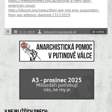
https://freedomnews.org.uk/bolivia-a-very-latin-
american-coup/
http://libcom.org/news/they-are-not-evo-supporters-
they-are-altenos-dammit-13112019
Ze světa
21.11.2019
Zahraniční sekretariát AF
Protesty
A3 - prosinec 2025
Miliardáři potřebují
nás, ne my je
V nejbližších dnech: