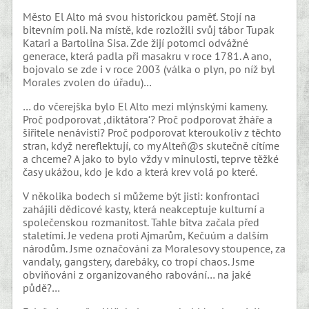
Město El Alto má svou historickou paměť. Stojí na
bitevním poli. Na místě, kde rozložili svůj tábor Tupak
Katari a Bartolina Sisa. Zde žijí potomci odvážné
generace, která padla při masakru v roce 1781. A ano,
bojovalo se zde i v roce 2003 (válka o plyn, po níž byl
Morales zvolen do úřadu)…
… do včerejška bylo El Alto mezi mlýnskými kameny.
Proč podporovat ,diktátora‘? Proč podporovat žháře a
šiřitele nenávisti? Proč podporovat kteroukoliv z těchto
stran, když nereflektují, co my Alteñ@s skutečně cítíme
a chceme? A jako to bylo vždy v minulosti, teprve těžké
časy ukážou, kdo je kdo a která krev volá po které.
V několika bodech si můžeme být jisti: konfrontaci
zahájili dědicové kasty, která neakceptuje kulturní a
společenskou rozmanitost. Tahle bitva začala před
staletími. Je vedena proti Ajmarům, Kečuúm a dalším
národům. Jsme označováni za Moralesovy stoupence, za
vandaly, gangstery, darebáky, co tropí chaos. Jsme
obviňováni z organizovaného rabování… na jaké
půdě?…