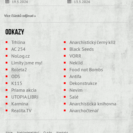
19.5.2026
13.5.2026
Více článků odjinud »
Odkazy
Trhlina
Anarchistický černý kříž
AC 254
Black Seeds
NoLog.cz
VORR
Limity jsme my!
Neklid
Roleta2
Food not Bombs
ODS
Antifa
K115
Dekonstrukce
Priama akcia
Nevim
UTOPIA LIBRI
Salé
Karmína
Anarchistická knihovna
Realita.TV
Anarchočtenář
Akce
Nakladatelství
O nás
Kontakt